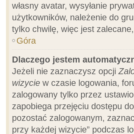
własny avatar, wysyłanie prywa
użytkowników, należenie do gru
tylko chwilę, więc jest zalecane
Góra
Dlaczego jestem automatyc
Jeżeli nie zaznaczysz opcji
Zal
wizycie
w czasie logowania, for
zalogowany tylko przez ustawio
zapobiega przejęciu dostępu d
pozostać zalogowanym, zaznacz
przy każdej wizycie” podczas l