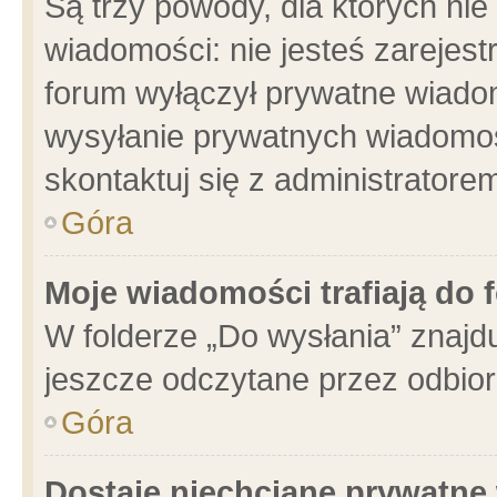
Są trzy powody, dla których n
wiadomości: nie jesteś zarejest
forum wyłączył prywatne wiadom
wysyłanie prywatnych wiadomości
skontaktuj się z administratore
Góra
Moje wiadomości trafiają do 
W folderze „Do wysłania” znajdu
jeszcze odczytane przez odbior
Góra
Dostaję niechciane prywatne