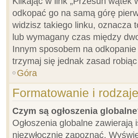
Klikając w link „Przesuń wątek
odkopać go na samą górę pierwsz
widzisz takiego linku, oznacza 
lub wymagany czas między dwoma
Innym sposobem na odkopanie w
trzymaj się jednak zasad robiąc 
Góra
Formatowanie i rodzaj
Czym są ogłoszenia globalne
Ogłoszenia globalne zawierają is
niezwłocznie zapoznać. Wyświet