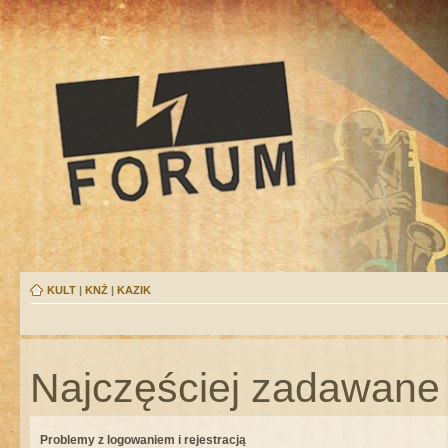
KULT
|
KNŻ
|
KAZIK
Najczęściej zadawane 
Problemy z logowaniem i rejestracją