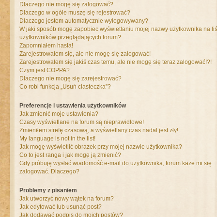
Dlaczego nie mogę się zalogować?
Dlaczego w ogóle muszę się rejestrować?
Dlaczego jestem automatycznie wylogowywany?
W jaki sposób mogę zapobiec wyświetlaniu mojej nazwy użytkownika na liś
użytkowników przeglądających forum?
Zapomniałem hasła!
Zarejestrowałem się, ale nie mogę się zalogować!
Zarejestrowałem się jakiś czas temu, ale nie mogę się teraz zalogować!?!
Czym jest COPPA?
Dlaczego nie mogę się zarejestrować?
Co robi funkcja „Usuń ciasteczka”?
Preferencje i ustawienia użytkowników
Jak zmienić moje ustawienia?
Czasy wyświetlane na forum są nieprawidłowe!
Zmieniłem strefę czasową, a wyświetlany czas nadal jest zły!
My language is not in the list!
Jak mogę wyświetlić obrazek przy mojej nazwie użytkownika?
Co to jest ranga i jak mogę ją zmienić?
Gdy próbuję wysłać wiadomość e-mail do użytkownika, forum każe mi się
zalogować. Dlaczego?
Problemy z pisaniem
Jak utworzyć nowy wątek na forum?
Jak edytować lub usunąć post?
Jak dodawać podpis do moich postów?