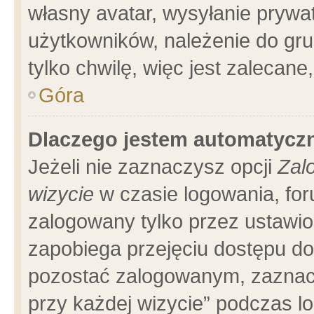
własny avatar, wysyłanie prywa
użytkowników, należenie do gru
tylko chwilę, więc jest zalecane
Góra
Dlaczego jestem automatyc
Jeżeli nie zaznaczysz opcji
Zal
wizycie
w czasie logowania, for
zalogowany tylko przez ustawio
zapobiega przejęciu dostępu d
pozostać zalogowanym, zaznacz
przy każdej wizycie” podczas l