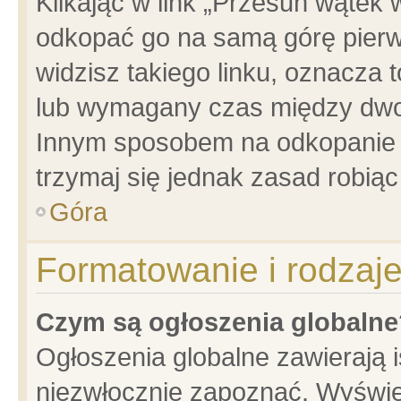
Klikając w link „Przesuń wątek
odkopać go na samą górę pierwsz
widzisz takiego linku, oznacza 
lub wymagany czas między dwoma
Innym sposobem na odkopanie w
trzymaj się jednak zasad robiąc 
Góra
Formatowanie i rodzaj
Czym są ogłoszenia globalne
Ogłoszenia globalne zawierają is
niezwłocznie zapoznać. Wyświet