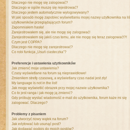
Dlaczego nie mogę się zalogować?
Dlaczego w ogóle muszę się rejestrować?
Dlaczego jestem automatycznie wylogowywany?
W jaki sposób mogę zapobiec wyświetlaniu mojej nazwy użytkownika na liś
użytkowników przeglądających forum?
Zapomniałem hasła!
Zarejestrowałem się, ale nie mogę się zalogować!
Zarejestrowałem się jakiś czas temu, ale nie mogę się teraz zalogować!?!
Czym jest COPPA?
Dlaczego nie mogę się zarejestrować?
Co robi funkcja „Usuń ciasteczka”?
Preferencje i ustawienia użytkowników
Jak zmienić moje ustawienia?
Czasy wyświetlane na forum są nieprawidłowe!
Zmieniłem strefę czasową, a wyświetlany czas nadal jest zły!
My language is not in the list!
Jak mogę wyświetlić obrazek przy mojej nazwie użytkownika?
Co to jest ranga i jak mogę ją zmienić?
Gdy próbuję wysłać wiadomość e-mail do użytkownika, forum każe mi się
zalogować. Dlaczego?
Problemy z pisaniem
Jak utworzyć nowy wątek na forum?
Jak edytować lub usunąć post?
Jak dodawać podpis do moich postów?