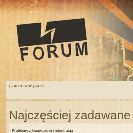
KULT
|
KNŻ
|
KAZIK
Najczęściej zadawane 
Problemy z logowaniem i rejestracją