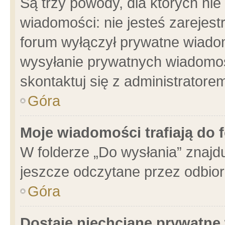
Są trzy powody, dla których n
wiadomości: nie jesteś zarejest
forum wyłączył prywatne wiadom
wysyłanie prywatnych wiadomości
skontaktuj się z administratore
Góra
Moje wiadomości trafiają do 
W folderze „Do wysłania” znajdu
jeszcze odczytane przez odbior
Góra
Dostaję niechciane prywatne