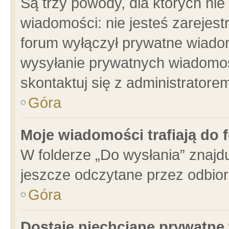
Są trzy powody, dla których n
wiadomości: nie jesteś zarejest
forum wyłączył prywatne wiadom
wysyłanie prywatnych wiadomości
skontaktuj się z administratore
Góra
Moje wiadomości trafiają do 
W folderze „Do wysłania” znajdu
jeszcze odczytane przez odbior
Góra
Dostaję niechciane prywatne