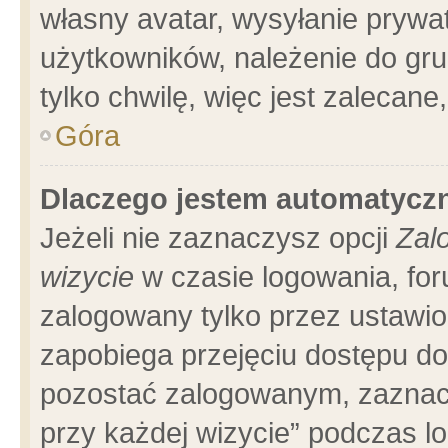
własny avatar, wysyłanie prywa
użytkowników, należenie do gru
tylko chwilę, więc jest zalecane
Góra
Dlaczego jestem automatyc
Jeżeli nie zaznaczysz opcji
Zal
wizycie
w czasie logowania, for
zalogowany tylko przez ustawio
zapobiega przejęciu dostępu d
pozostać zalogowanym, zaznacz
przy każdej wizycie” podczas l