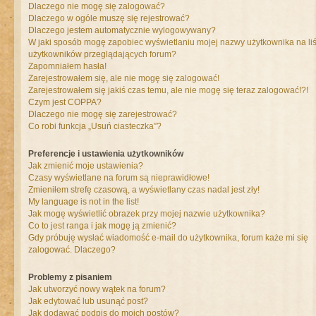
Dlaczego nie mogę się zalogować?
Dlaczego w ogóle muszę się rejestrować?
Dlaczego jestem automatycznie wylogowywany?
W jaki sposób mogę zapobiec wyświetlaniu mojej nazwy użytkownika na liś
użytkowników przeglądających forum?
Zapomniałem hasła!
Zarejestrowałem się, ale nie mogę się zalogować!
Zarejestrowałem się jakiś czas temu, ale nie mogę się teraz zalogować!?!
Czym jest COPPA?
Dlaczego nie mogę się zarejestrować?
Co robi funkcja „Usuń ciasteczka”?
Preferencje i ustawienia użytkowników
Jak zmienić moje ustawienia?
Czasy wyświetlane na forum są nieprawidłowe!
Zmieniłem strefę czasową, a wyświetlany czas nadal jest zły!
My language is not in the list!
Jak mogę wyświetlić obrazek przy mojej nazwie użytkownika?
Co to jest ranga i jak mogę ją zmienić?
Gdy próbuję wysłać wiadomość e-mail do użytkownika, forum każe mi się
zalogować. Dlaczego?
Problemy z pisaniem
Jak utworzyć nowy wątek na forum?
Jak edytować lub usunąć post?
Jak dodawać podpis do moich postów?