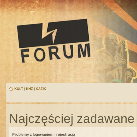
KULT
|
KNŻ
|
KAZIK
Najczęściej zadawane 
Problemy z logowaniem i rejestracją