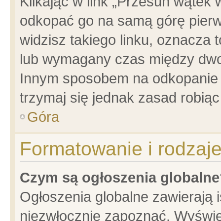
Klikając w link „Przesuń wątek
odkopać go na samą górę pierwsz
widzisz takiego linku, oznacza 
lub wymagany czas między dwoma
Innym sposobem na odkopanie w
trzymaj się jednak zasad robiąc 
Góra
Formatowanie i rodzaj
Czym są ogłoszenia globalne
Ogłoszenia globalne zawierają is
niezwłocznie zapoznać. Wyświet