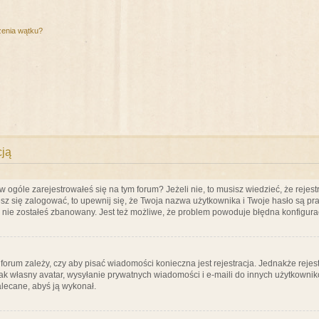
zenia wątku?
cją
ogóle zarejestrowałeś się na tym forum? Jeżeli nie, to musisz wiedzieć, że rejestr
esz się zalogować, to upewnij się, że Twoja nazwa użytkownika i Twoje hasło są praw
e nie zostałeś zbanowany. Jest też możliwe, że problem powoduje błędna konfigura
a forum zależy, czy aby pisać wiadomości konieczna jest rejestracja. Jednakże reje
jak własny avatar, wysyłanie prywatnych wiadomości i e-maili do innych użytkownik
zalecane, abyś ją wykonał.