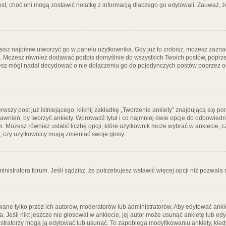
post, choć oni mogą zostawić notatkę z informacją dlaczego go edytowali. Zauważ,
isz najpierw utworzyć go w panelu użytkownika. Gdy już to zrobisz, możesz zazn
go. Możesz również dodawać podpis domyślnie do wszystkich Twoich postów, popr
ziesz mógł nadal decydować o nie dołączeniu go do pojedynczych postów poprzez
wszy post już istniejącego, kliknij zakładkę „Tworzenie ankiety” znajdującą się pon
rawnień, by tworzyć ankiety. Wprowadź tytuł i co najmniej dwie opcje do odpowiedn
ym. Możesz również ustalić liczbę opcji, które użytkownik może wybrać w ankiecie, 
, czy użytkownicy mogą zmieniać swoje głosy.
ministratora forum. Jeśli sądzisz, że potrzebujesz wstawić więcej opcji niż pozwala n
ane tylko przez ich autorów, moderatorów lub administratorów. Aby edytować ankie
. Jeśli nikt jeszcze nie głosował w ankiecie, jej autor może usunąć ankietę lub edy
stratorzy mogą ją edytować lub usunąć. To zapobiega modyfikowaniu ankiety, kiedy 