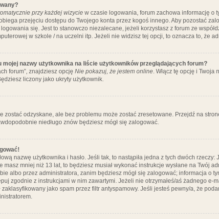
ywany?
omatycznie przy każdej wizycie
w czasie logowania, forum zachowa informację o ty
pobiega przejęciu dostępu do Twojego konta przez kogoś innego. Aby pozostać za
logowania się. Jest to stanowczo niezalecane, jeżeli korzystasz z forum ze współ
uterowej w szkole / na uczelni itp. Jeżeli nie widzisz tej opcji, to oznacza to, że a
u mojej nazwy użytkownika na liście użytkowników przeglądających forum?
ch forum”, znajdziesz opcję
Nie pokazuj, że jestem online
. Włącz tę opcję i Twoja
ędziesz liczony jako ukryty użytkownik.
e zostać odzyskane, ale bez problemu może zostać zresetowane. Przejdź na stronę 
prawdopodobnie niedługo znów będziesz mógł się zalogować.
ogować!
ową nazwę użytkownika i hasło. Jeśli tak, to nastąpiła jedna z tych dwóch rzeczy: 
że masz mniej niż 13 lat, to będziesz musiał wykonać instrukcje wysłane na Twój ad
ie albo przez administratora, zanim będziesz mógł się zalogować; informacja o tym
tępuj zgodnie z instrukcjami w nim zawartymi. Jeżeli nie otrzymałeś/aś żadnego e
 zaklasyfikowany jako spam przez filtr antyspamowy. Jeśli jesteś pewny/a, że poda
nistratorem.