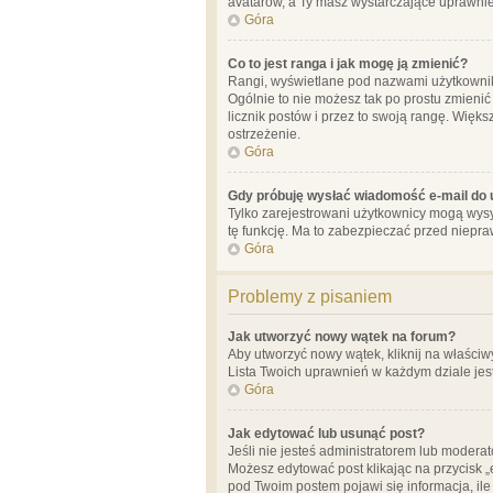
avatarów, a Ty masz wystarczające uprawnien
Góra
Co to jest ranga i jak mogę ją zmienić?
Rangi, wyświetlane pod nazwami użytkowników
Ogólnie to nie możesz tak po prostu zmienić
licznik postów i przez to swoją rangę. Więks
ostrzeżenie.
Góra
Gdy próbuję wysłać wiadomość e-mail do 
Tylko zarejestrowani użytkownicy mogą wysył
tę funkcję. Ma to zabezpieczać przed niep
Góra
Problemy z pisaniem
Jak utworzyć nowy wątek na forum?
Aby utworzyć nowy wątek, kliknij na właściw
Lista Twoich uprawnień w każdym dziale jes
Góra
Jak edytować lub usunąć post?
Jeśli nie jesteś administratorem lub moderat
Możesz edytować post klikając na przycisk „
pod Twoim postem pojawi się informacja, ile ra