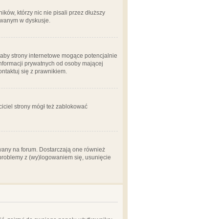
ów, którzy nic nie pisali przez dłuższy
żowanym w dyskusje.
aby strony internetowe mogące potencjalnie
informacji prywatnych od osoby mającej
ontaktuj się z prawnikiem.
ciciel strony mógł też zablokować
wany na forum. Dostarczają one również
z problemy z (wy)logowaniem się, usunięcie