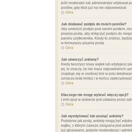
jeśli moderator lub administrator edytował 
postów, gdy ktoś już na nie odpowiedział.
Góra
Jak dodawać podpis do moich postów?
Aby umieścić podpis pod swoim postem, mus
pisania posta, aby dołączyć podpis do nie
panelu użytkownika. Kiedy to zrobisz, będ
w formularzu pisania posta.
Góra
Jak utworzyć ankietę?
Kiedy tworzysz nowy wątek lub edytujesz pier
jej, to znaczy, że nie masz odpowiednich up
znajduje się w osobnej linii w polu tekstow
oznacza brak limitu) i w końcu zadecydować
Góra
Dlaczego nie mogę wybrać więcej opcji?
Limit opcji w ankiecie jest ustalany przez ad
Góra
Jak wyedytować lub usunąć ankietę?
Podobnie jak posty, ankiety mogą być edytow
wątku, z którym zawsze związana jest ankieta
już głosowano, jedynie moderatorzy i admini