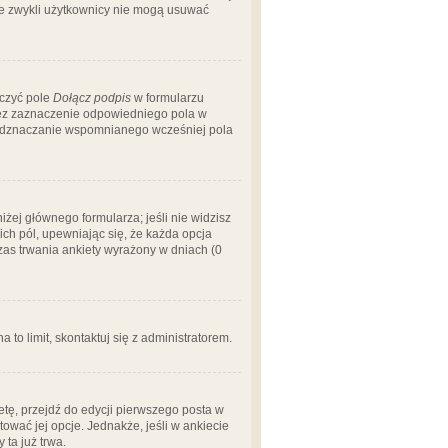
 że zwykli użytkownicy nie mogą usuwać
aczyć pole
Dołącz podpis
w formularzu
zez zaznaczenie odpowiedniego pola w
 odznaczanie wspomnianego wcześniej pola
iżej głównego formularza; jeśli nie widzisz
ich pól, upewniając się, że każda opcja
czas trwania ankiety wyrażony w dniach (0
a to limit, skontaktuj się z administratorem.
tę, przejdź do edycji pierwszego posta w
tować jej opcje. Jednakże, jeśli w ankiecie
ta już trwa.