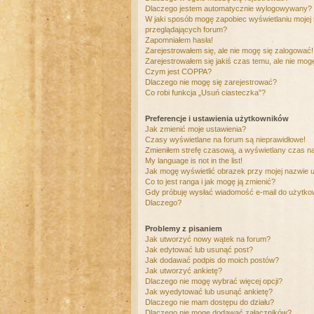
Dlaczego jestem automatycznie wylogowywany?
W jaki sposób mogę zapobiec wyświetlaniu mojej
przeglądających forum?
Zapomniałem hasła!
Zarejestrowałem się, ale nie mogę się zalogować!
Zarejestrowałem się jakiś czas temu, ale nie mog
Czym jest COPPA?
Dlaczego nie mogę się zarejestrować?
Co robi funkcja „Usuń ciasteczka”?
Preferencje i ustawienia użytkowników
Jak zmienić moje ustawienia?
Czasy wyświetlane na forum są nieprawidłowe!
Zmieniłem strefę czasową, a wyświetlany czas nad
My language is not in the list!
Jak mogę wyświetlić obrazek przy mojej nazwie 
Co to jest ranga i jak mogę ją zmienić?
Gdy próbuję wysłać wiadomość e-mail do użytkow
Dlaczego?
Problemy z pisaniem
Jak utworzyć nowy wątek na forum?
Jak edytować lub usunąć post?
Jak dodawać podpis do moich postów?
Jak utworzyć ankietę?
Dlaczego nie mogę wybrać więcej opcji?
Jak wyedytować lub usunąć ankietę?
Dlaczego nie mam dostępu do działu?
Dlaczego nie mogę dodawać załączników?