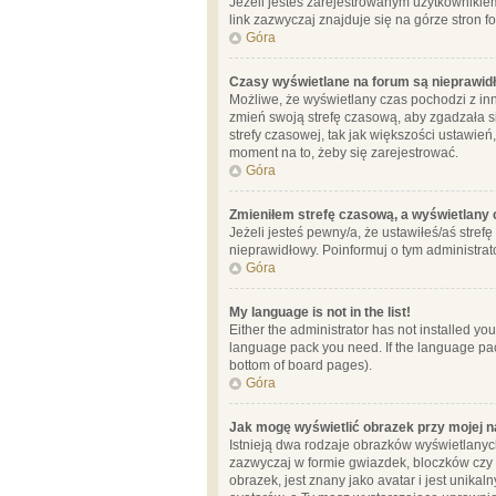
Jeżeli jesteś zarejestrowanym użytkownikie
link zazwyczaj znajduje się na górze stron f
Góra
Czasy wyświetlane na forum są nieprawid
Możliwe, że wyświetlany czas pochodzi z inne
zmień swoją strefę czasową, aby zgadzała 
strefy czasowej, tak jak większości ustawień
moment na to, żeby się zarejestrować.
Góra
Zmieniłem strefę czasową, a wyświetlany c
Jeżeli jesteś pewny/a, że ustawiłeś/aś stref
nieprawidłowy. Poinformuj o tym administrat
Góra
My language is not in the list!
Either the administrator has not installed yo
language pack you need. If the language pack
bottom of board pages).
Góra
Jak mogę wyświetlić obrazek przy mojej 
Istnieją dwa rodzaje obrazków wyświetlanyc
zazwyczaj w formie gwiazdek, bloczków czy k
obrazek, jest znany jako avatar i jest unik