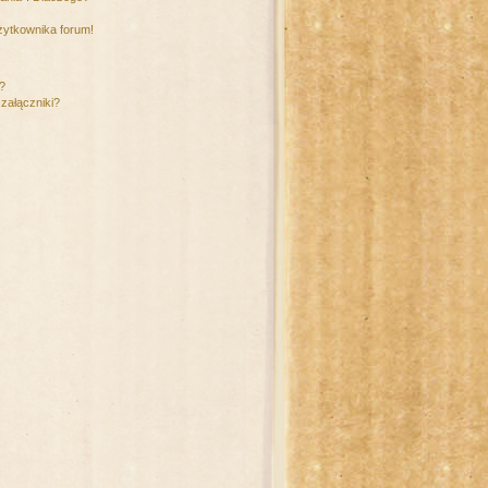
żytkownika forum!
m?
załączniki?