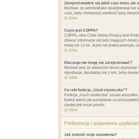
Zarejestrowałem się jakiś czas temu, ale 
Możliwe, że administrator deaktywował lub u
czas, żeby zmniejszyć wielkość bazy danych.
Góra
Czym jest COPPA?
COPPA, albo Child Online Privacy and Prote
zbierać informacje od ludzi mających mniej
mniej niż 13 lat. Jeżeli nie jesteś pewny/a,
Góra
Dlaczego nie mogę się zarejestrować?
Możliwe jest, że właściciel strony zbanował
rejestracje, skontaktuj się z nim, żeby dowie
Góra
Co robi funkcja „Usuń ciasteczka”?
Funkcja „Usuń ciasteczka” usuwa wszystkie 
funkcji takich jak pamiętanie co przeczytałe
ciasteczek może pomóc.
Góra
Preferencje i ustawienia użytkow
Jak zmienić moje ustawienia?