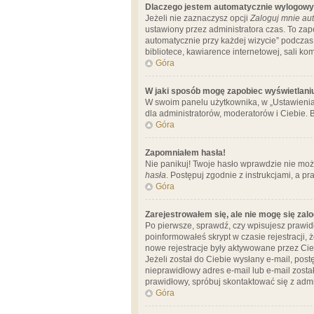
Dlaczego jestem automatycznie wylogow
Jeżeli nie zaznaczysz opcji
Zaloguj mnie aut
ustawiony przez administratora czas. To za
automatycznie przy każdej wizycie” podczas 
bibliotece, kawiarence internetowej, sali komp
Góra
W jaki sposób mogę zapobiec wyświetlani
W swoim panelu użytkownika, w „Ustawienia
dla administratorów, moderatorów i Ciebie. B
Góra
Zapomniałem hasła!
Nie panikuj! Twoje hasło wprawdzie nie moż
hasła
. Postępuj zgodnie z instrukcjami, a 
Góra
Zarejestrowałem się, ale nie mogę się zal
Po pierwsze, sprawdź, czy wpisujesz prawidł
poinformowałeś skrypt w czasie rejestracji, 
nowe rejestracje były aktywowane przez Cieb
Jeżeli został do Ciebie wysłany e-mail, pos
nieprawidłowy adres e-mail lub e-mail został
prawidłowy, spróbuj skontaktować się z admi
Góra