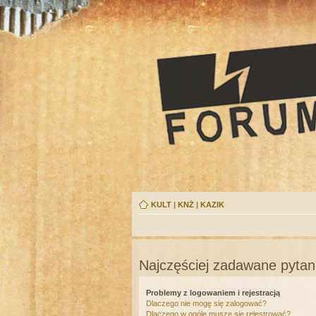
KULT
|
KNŻ
|
KAZIK
Najczęściej zadawane pytan
Problemy z logowaniem i rejestracją
Dlaczego nie mogę się zalogować?
Dlaczego w ogóle muszę się rejestrować?