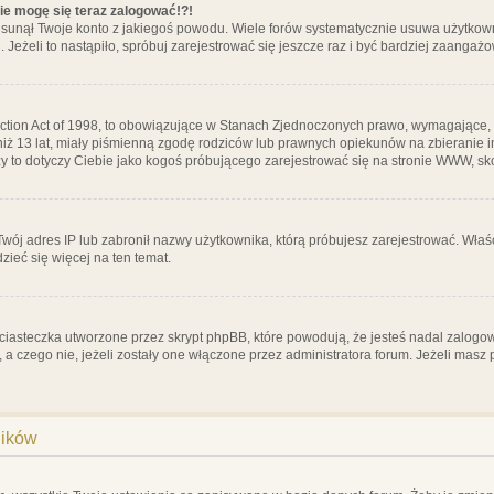
nie mogę się teraz zalogować!?!
sunął Twoje konto z jakiegoś powodu. Wiele forów systematycznie usuwa użytkownik
 Jeżeli to nastąpiło, spróbuj zarejestrować się jeszcze raz i być bardziej zaanga
ction Act of 1998, to obowiązujące w Stanach Zjednoczonych prawo, wymagające, 
 niż 13 lat, miały piśmienną zgodę rodziców lub prawnych opiekunów na zbieranie 
 czy to dotyczy Ciebie jako kogoś próbującego zarejestrować się na stronie WWW, sk
 Twój adres IP lub zabronił nazwy użytkownika, którą próbujesz zarejestrować. Właś
dzieć się więcej na ten temat.
ciasteczka utworzone przez skrypt phpBB, które powodują, że jesteś nadal zalogo
ś, a czego nie, jeżeli zostały one włączone przez administratora forum. Jeżeli mas
ników