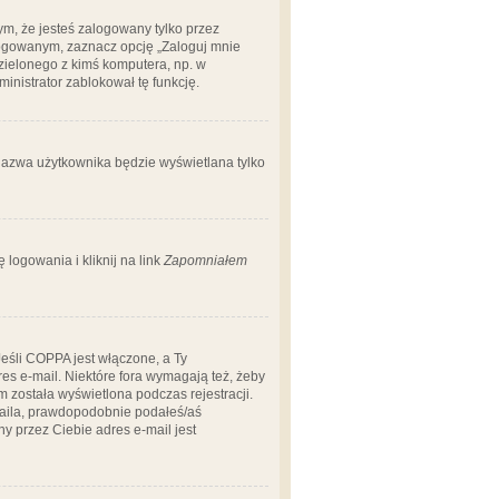
m, że jesteś zalogowany tylko przez
logowanym, zaznacz opcję „Zaloguj mnie
dzielonego z kimś komputera, np. w
dministrator zablokował tę funkcję.
 nazwa użytkownika będzie wyświetlana tylko
logowania i kliknij na link
Zapomniałem
Jeśli COPPA jest włączone, a Ty
res e-mail. Niektóre fora wymagają też, żeby
 została wyświetlona podczas rejestracji.
-maila, prawdopodobnie podałeś/aś
ny przez Ciebie adres e-mail jest