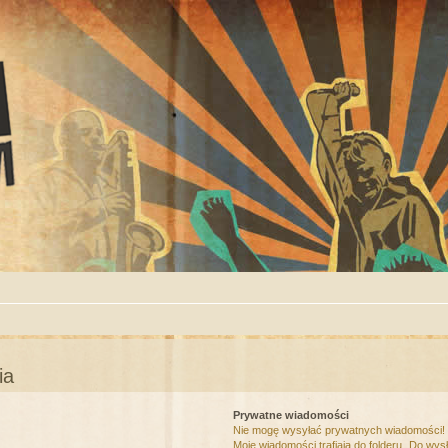
ia
Prywatne wiadomości
Nie mogę wysyłać prywatnych wiadomości!
Moje wiadomości trafiają do folderu „Do wys