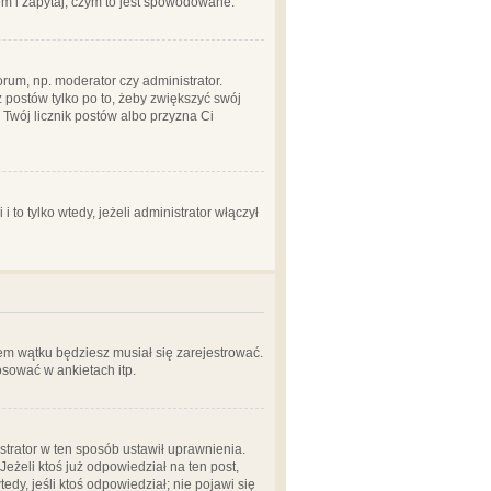
em i zapytaj, czym to jest spowodowane.
rum, np. moderator czy administrator.
 postów tylko po to, żeby zwiększyć swój
y Twój licznik postów albo przyzna Ci
o tylko wtedy, jeżeli administrator włączył
em wątku będziesz musiał się zarejestrować.
sować w ankietach itp.
istrator w ten sposób ustawił uprawnienia.
eżeli ktoś już odpowiedział na ten post,
tedy, jeśli ktoś odpowiedział; nie pojawi się