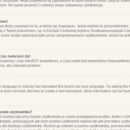
m, wszystkie Twoje ustawienia są zapisywane w bazie danych forum. Żeby je zmieni
orum. Ten panel pozwoli Ci zmienić swoje ustawienia i preferencje.
łowe!
j strefy czasowej niż ta, w której się znajdujesz. Jeżeli właśnie to jest probleme
się z Twoim położeniem, np. w Europie Centralnej wybierz Środkowoeuropejski C
, może zostać wykonana tylko przez zarejestrowanych użytkowników. Jeżeli nie jeste
zas nadal jest zły!
ę czasową i czas letni/DST prawidłowo, a czas nadal jest wyświetlany nieprawidłowo
ora, aby naprawił problem.
ur language or nobody has translated this board into your language. Try asking the bo
 does not exist, feel free to create a new translation. More information can be foun
nazwie użytkownika?
h (zazwyczaj) przy nazwie użytkownika w czasie przeglądania postów. Jeden z nic
ropek, pokazujących jak dużo postów użytkownik napisał lub jaki jest status użyt
alny dla każdego użytkownika. Możesz go ustawić w panelu użytkownika, pod warunki