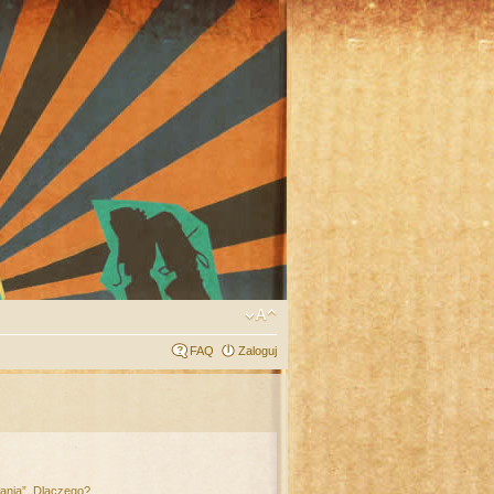
FAQ
Zaloguj
łania”. Dlaczego?