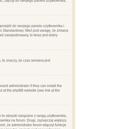
ć, zajrzyj do swojego panelu użytkownika;
m, przejdź do swojego panelu użytkownika i
zas Standardowy. Weź pod uwagę, że zmiana
ś zarejestrowany, to teraz jest dobry
, to znaczy, że czas serwera jest
ard administrator if they can install the
d at the phpBB website (see link at the
h to obrazki związane z rangą użytkownika,
kownika na forum. Drugi, zazwyczaj większy
em, że administrator forum włączył funkcje