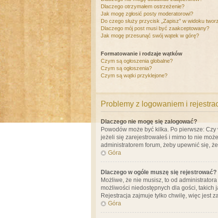
Dlaczego otrzymałem ostrzeżenie?
Jak mogę zgłosić posty moderatorowi?
Do czego służy przycisk „Zapisz” w widoku twor
Dlaczego mój post musi być zaakceptowany?
Jak mogę przesunąć swój wątek w górę?
Formatowanie i rodzaje wątków
Czym są ogłoszenia globalne?
Czym są ogłoszenia?
Czym są wątki przyklejone?
Problemy z logowaniem i rejestra
Dlaczego nie mogę się zalogować?
Powodów może być kilka. Po pierwsze: Czy w 
jeżeli się zarejestrowałeś i mimo to nie moż
administratorem forum, żeby upewnić się, ż
Góra
Dlaczego w ogóle muszę się rejestrować?
Możliwe, że nie musisz, to od administrator
możliwości niedostępnych dla gości, takich 
Rejestracja zajmuje tylko chwilę, więc jest 
Góra