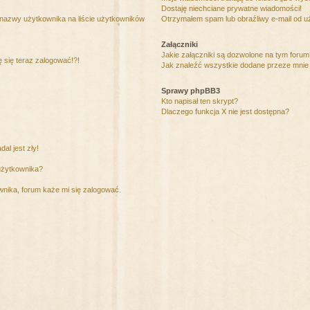
Dostaję niechciane prywatne wiadomości!
 nazwy użytkownika na liście użytkowników
Otrzymałem spam lub obraźliwy e-mail od u
Załączniki
Jakie załączniki są dozwolone na tym foru
ę się teraz zalogować!?!
Jak znaleźć wszystkie dodane przeze mnie 
Sprawy phpBB3
Kto napisał ten skrypt?
Dlaczego funkcja X nie jest dostępna?
al jest zły!
użytkownika?
nika, forum każe mi się zalogować.