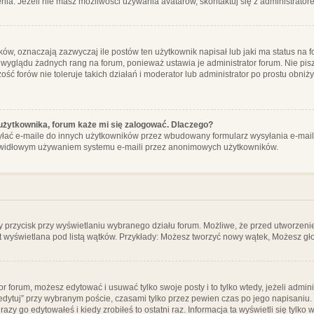
ia. Jeżeli nie masz możliwości używania avatarów, skontaktuj się z administrator
, oznaczają zazwyczaj ile postów ten użytkownik napisał lub jaki ma status na fo
 wyglądu żadnych rang na forum, ponieważ ustawia je administrator forum. Nie pisz
zość forów nie toleruje takich działań i moderator lub administrator po prostu obniż
użytkownika, forum każe mi się zalogować. Dlaczego?
ać e-maile do innych użytkowników przez wbudowany formularz wysyłania e-maili i t
rawidłowym używaniem systemu e-maili przez anonimowych użytkowników.
y przycisk przy wyświetlaniu wybranego działu forum. Możliwe, że przed utworzeni
t wyświetlana pod listą wątków. Przykłady: Możesz tworzyć nowy wątek, Możesz gło
or forum, możesz edytować i usuwać tylko swoje posty i to tylko wtedy, jeżeli admin
edytuj” przy wybranym poście, czasami tylko przez pewien czas po jego napisaniu. J
zy go edytowałeś i kiedy zrobiłeś to ostatni raz. Informacja ta wyświetli się tylko w