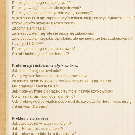
Dlaczego nie mogę się zalogować?
Dlaczego w ogóle muszę się rejestrować?
Dlaczego jestem automatycznie wylogowywany?
W jaki sposób mogę zapobiec wyświetlaniu mojej nazwy użytkownika na liś
użytkowników przeglądających forum?
Zapomniałem hasła!
Zarejestrowałem się, ale nie mogę się zalogować!
Zarejestrowałem się jakiś czas temu, ale nie mogę się teraz zalogować!?!
Czym jest COPPA?
Dlaczego nie mogę się zarejestrować?
Co robi funkcja „Usuń ciasteczka”?
Preferencje i ustawienia użytkowników
Jak zmienić moje ustawienia?
Czasy wyświetlane na forum są nieprawidłowe!
Zmieniłem strefę czasową, a wyświetlany czas nadal jest zły!
My language is not in the list!
Jak mogę wyświetlić obrazek przy mojej nazwie użytkownika?
Co to jest ranga i jak mogę ją zmienić?
Gdy próbuję wysłać wiadomość e-mail do użytkownika, forum każe mi się
zalogować. Dlaczego?
Problemy z pisaniem
Jak utworzyć nowy wątek na forum?
Jak edytować lub usunąć post?
Jak dodawać podpis do moich postów?