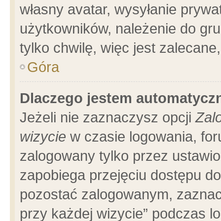
własny avatar, wysyłanie prywa
użytkowników, należenie do gru
tylko chwilę, więc jest zalecane
Góra
Dlaczego jestem automatyc
Jeżeli nie zaznaczysz opcji
Zal
wizycie
w czasie logowania, for
zalogowany tylko przez ustawio
zapobiega przejęciu dostępu d
pozostać zalogowanym, zaznacz
przy każdej wizycie” podczas l