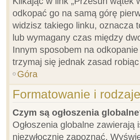
Klikając w link „Przesuń wątek
odkopać go na samą górę pierwsz
widzisz takiego linku, oznacza 
lub wymagany czas między dwoma
Innym sposobem na odkopanie w
trzymaj się jednak zasad robiąc 
Góra
Formatowanie i rodzaj
Czym są ogłoszenia globalne
Ogłoszenia globalne zawierają is
niezwłocznie zapoznać. Wyświet