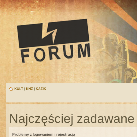
KULT
|
KNŻ
|
KAZIK
Najczęściej zadawane 
Problemy z logowaniem i rejestracją