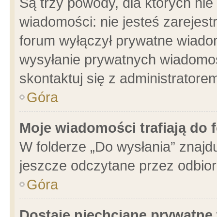
Są trzy powody, dla których n
wiadomości: nie jesteś zarejest
forum wyłączył prywatne wiadom
wysyłanie prywatnych wiadomości
skontaktuj się z administratore
Góra
Moje wiadomości trafiają do 
W folderze „Do wysłania” znajdu
jeszcze odczytane przez odbior
Góra
Dostaję niechciane prywatne