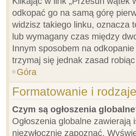
Klikając w link „Przesuń wątek
odkopać go na samą górę pierwsz
widzisz takiego linku, oznacza 
lub wymagany czas między dwoma
Innym sposobem na odkopanie w
trzymaj się jednak zasad robiąc 
Góra
Formatowanie i rodzaj
Czym są ogłoszenia globalne
Ogłoszenia globalne zawierają is
niezwłocznie zapoznać. Wyświet