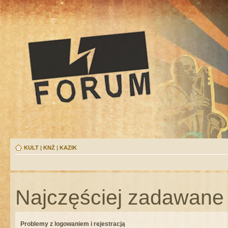
KULT
|
KNŻ
|
KAZIK
Najczęściej zadawane 
Problemy z logowaniem i rejestracją