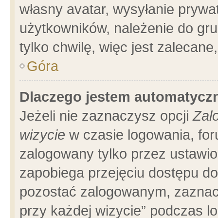
własny avatar, wysyłanie prywa
użytkowników, należenie do gru
tylko chwilę, więc jest zalecane
Góra
Dlaczego jestem automatyc
Jeżeli nie zaznaczysz opcji
Zal
wizycie
w czasie logowania, for
zalogowany tylko przez ustawio
zapobiega przejęciu dostępu d
pozostać zalogowanym, zaznacz
przy każdej wizycie” podczas l