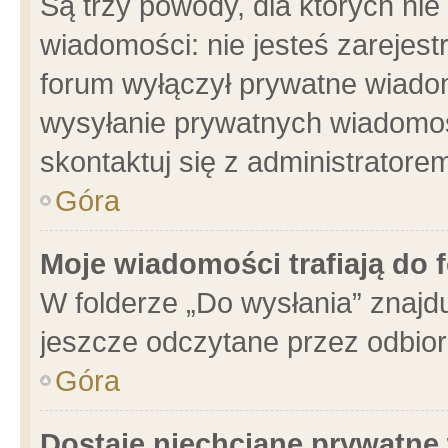
Są trzy powody, dla których n
wiadomości: nie jesteś zarejest
forum wyłączył prywatne wiadom
wysyłanie prywatnych wiadomości
skontaktuj się z administratore
Góra
Moje wiadomości trafiają do 
W folderze „Do wysłania” znajdu
jeszcze odczytane przez odbior
Góra
Dostaję niechciane prywatne