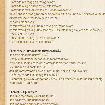
Dlaczego nie mogę się zalogować?
Dlaczego w ogóle muszę się rejestrować?
Dlaczego jestem automatycznie wylogowywany?
W jaki sposób mogę zapobiec wyświetlaniu mojej nazwy użytkownika na liś
użytkowników przeglądających forum?
Zapomniałem hasła!
Zarejestrowałem się, ale nie mogę się zalogować!
Zarejestrowałem się jakiś czas temu, ale nie mogę się teraz zalogować!?!
Czym jest COPPA?
Dlaczego nie mogę się zarejestrować?
Co robi funkcja „Usuń ciasteczka”?
Preferencje i ustawienia użytkowników
Jak zmienić moje ustawienia?
Czasy wyświetlane na forum są nieprawidłowe!
Zmieniłem strefę czasową, a wyświetlany czas nadal jest zły!
My language is not in the list!
Jak mogę wyświetlić obrazek przy mojej nazwie użytkownika?
Co to jest ranga i jak mogę ją zmienić?
Gdy próbuję wysłać wiadomość e-mail do użytkownika, forum każe mi się
zalogować. Dlaczego?
Problemy z pisaniem
Jak utworzyć nowy wątek na forum?
Jak edytować lub usunąć post?
Jak dodawać podpis do moich postów?