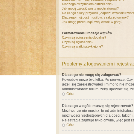
Dlaczego otrzymałem ostrzeżenie?
Jak mogę zgłosić posty moderatorowi?
Do czego służy przycisk „Zapisz” w widoku twor
Dlaczego mój post musi być zaakceptowany?
Jak mogę przesunąć swój wątek w górę?
Formatowanie i rodzaje wątków
Czym są ogłoszenia globalne?
Czym są ogłoszenia?
Czym są wątki przyklejone?
Problemy z logowaniem i rejestra
Dlaczego nie mogę się zalogować?
Powodów może być kilka. Po pierwsze: Czy w 
jeżeli się zarejestrowałeś i mimo to nie moż
administratorem forum, żeby upewnić się, ż
Góra
Dlaczego w ogóle muszę się rejestrować?
Możliwe, że nie musisz, to od administrator
możliwości niedostępnych dla gości, takich 
Rejestracja zajmuje tylko chwilę, więc jest 
Góra