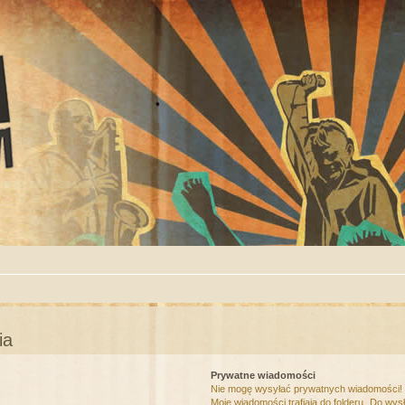
ia
Prywatne wiadomości
Nie mogę wysyłać prywatnych wiadomości!
Moje wiadomości trafiają do folderu „Do wys