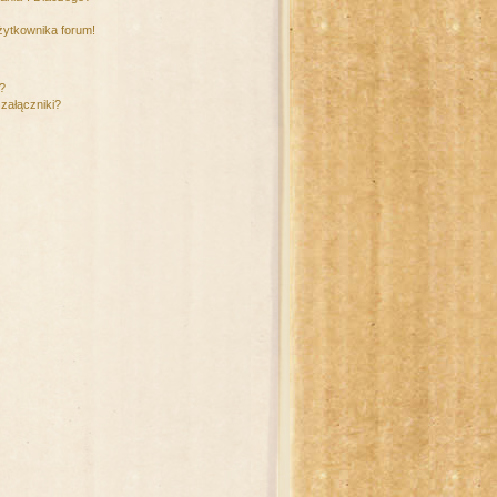
żytkownika forum!
m?
załączniki?