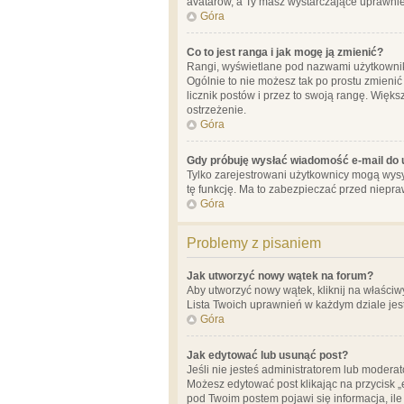
avatarów, a Ty masz wystarczające uprawnien
Góra
Co to jest ranga i jak mogę ją zmienić?
Rangi, wyświetlane pod nazwami użytkowników
Ogólnie to nie możesz tak po prostu zmienić
licznik postów i przez to swoją rangę. Więks
ostrzeżenie.
Góra
Gdy próbuję wysłać wiadomość e-mail do 
Tylko zarejestrowani użytkownicy mogą wysył
tę funkcję. Ma to zabezpieczać przed niep
Góra
Problemy z pisaniem
Jak utworzyć nowy wątek na forum?
Aby utworzyć nowy wątek, kliknij na właściw
Lista Twoich uprawnień w każdym dziale jes
Góra
Jak edytować lub usunąć post?
Jeśli nie jesteś administratorem lub moderat
Możesz edytować post klikając na przycisk „
pod Twoim postem pojawi się informacja, ile ra