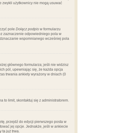
 że zwykli użytkownicy nie mogą usuwać
aczyć pole
Dołącz podpis
w formularzu
zez zaznaczenie odpowiedniego pola w
 odznaczanie wspomnianego wcześniej pola
iżej głównego formularza; jeśli nie widzisz
ich pól, upewniając się, że każda opcja
czas trwania ankiety wyrażony w dniach (0
a to limit, skontaktuj się z administratorem.
tę, przejdź do edycji pierwszego posta w
tować jej opcje. Jednakże, jeśli w ankiecie
ta już trwa.