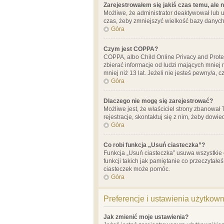
Zarejestrowałem się jakiś czas temu, ale 
Możliwe, że administrator deaktywował lub u
czas, żeby zmniejszyć wielkość bazy danych.
Góra
Czym jest COPPA?
COPPA, albo Child Online Privacy and Prote
zbierać informacje od ludzi mających mniej
mniej niż 13 lat. Jeżeli nie jesteś pewny/a,
Góra
Dlaczego nie mogę się zarejestrować?
Możliwe jest, że właściciel strony zbanował
rejestracje, skontaktuj się z nim, żeby dowie
Góra
Co robi funkcja „Usuń ciasteczka”?
Funkcja „Usuń ciasteczka” usuwa wszystkie 
funkcji takich jak pamiętanie co przeczytałe
ciasteczek może pomóc.
Góra
Preferencje i ustawienia użytkow
Jak zmienić moje ustawienia?