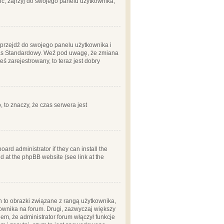
ć, zajrzyj do swojego panelu użytkownika;
m, przejdź do swojego panelu użytkownika i
zas Standardowy. Weź pod uwagę, że zmiana
ś zarejestrowany, to teraz jest dobry
, to znaczy, że czas serwera jest
ard administrator if they can install the
d at the phpBB website (see link at the
h to obrazki związane z rangą użytkownika,
kownika na forum. Drugi, zazwyczaj większy
em, że administrator forum włączył funkcje