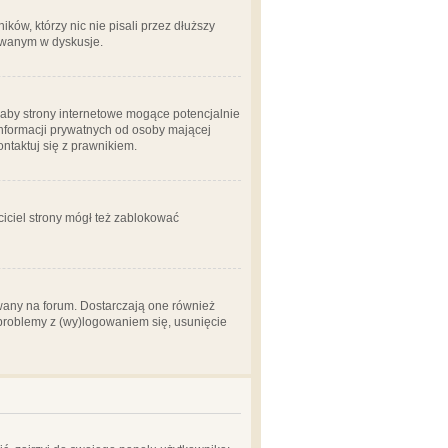
ów, którzy nic nie pisali przez dłuższy
żowanym w dyskusje.
aby strony internetowe mogące potencjalnie
informacji prywatnych od osoby mającej
ontaktuj się z prawnikiem.
ciciel strony mógł też zablokować
wany na forum. Dostarczają one również
z problemy z (wy)logowaniem się, usunięcie