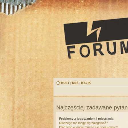
KULT
|
KNŻ
|
KAZIK
Najczęściej zadawane pytan
Problemy z logowaniem i rejestracją
Dlaczego nie mogę się zalogować?
Dlaczego w ogóle muszę się rejestrować?