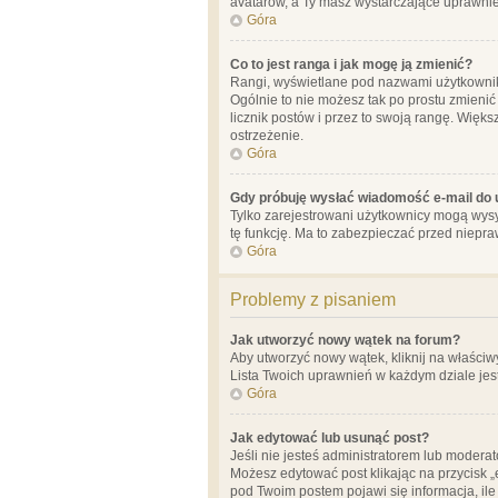
avatarów, a Ty masz wystarczające uprawnien
Góra
Co to jest ranga i jak mogę ją zmienić?
Rangi, wyświetlane pod nazwami użytkowników
Ogólnie to nie możesz tak po prostu zmienić
licznik postów i przez to swoją rangę. Więks
ostrzeżenie.
Góra
Gdy próbuję wysłać wiadomość e-mail do 
Tylko zarejestrowani użytkownicy mogą wysył
tę funkcję. Ma to zabezpieczać przed niep
Góra
Problemy z pisaniem
Jak utworzyć nowy wątek na forum?
Aby utworzyć nowy wątek, kliknij na właściw
Lista Twoich uprawnień w każdym dziale jes
Góra
Jak edytować lub usunąć post?
Jeśli nie jesteś administratorem lub moderat
Możesz edytować post klikając na przycisk „
pod Twoim postem pojawi się informacja, ile ra