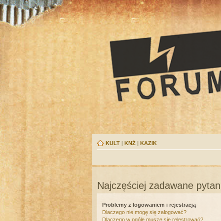
KULT
|
KNŻ
|
KAZIK
Najczęściej zadawane pytan
Problemy z logowaniem i rejestracją
Dlaczego nie mogę się zalogować?
Dlaczego w ogóle muszę się rejestrować?