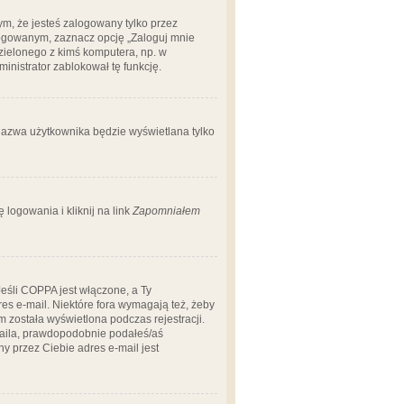
m, że jesteś zalogowany tylko przez
logowanym, zaznacz opcję „Zaloguj mnie
dzielonego z kimś komputera, np. w
dministrator zablokował tę funkcję.
 nazwa użytkownika będzie wyświetlana tylko
logowania i kliknij na link
Zapomniałem
Jeśli COPPA jest włączone, a Ty
res e-mail. Niektóre fora wymagają też, żeby
 została wyświetlona podczas rejestracji.
-maila, prawdopodobnie podałeś/aś
ny przez Ciebie adres e-mail jest