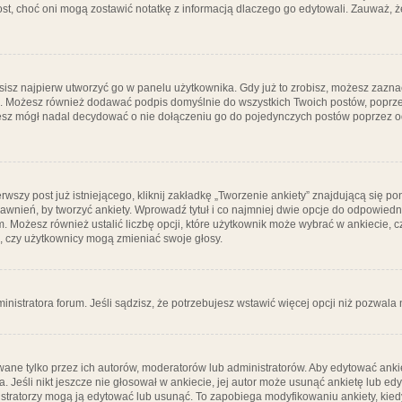
post, choć oni mogą zostawić notatkę z informacją dlaczego go edytowali. Zauważ,
isz najpierw utworzyć go w panelu użytkownika. Gdy już to zrobisz, możesz zazn
go. Możesz również dodawać podpis domyślnie do wszystkich Twoich postów, popr
ziesz mógł nadal decydować o nie dołączeniu go do pojedynczych postów poprzez
wszy post już istniejącego, kliknij zakładkę „Tworzenie ankiety” znajdującą się pon
rawnień, by tworzyć ankiety. Wprowadź tytuł i co najmniej dwie opcje do odpowiedn
ym. Możesz również ustalić liczbę opcji, które użytkownik może wybrać w ankiecie, 
, czy użytkownicy mogą zmieniać swoje głosy.
ministratora forum. Jeśli sądzisz, że potrzebujesz wstawić więcej opcji niż pozwala n
ane tylko przez ich autorów, moderatorów lub administratorów. Aby edytować ankie
. Jeśli nikt jeszcze nie głosował w ankiecie, jej autor może usunąć ankietę lub edy
stratorzy mogą ją edytować lub usunąć. To zapobiega modyfikowaniu ankiety, kiedy 