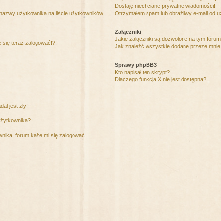
Dostaję niechciane prywatne wiadomości!
 nazwy użytkownika na liście użytkowników
Otrzymałem spam lub obraźliwy e-mail od u
Załączniki
Jakie załączniki są dozwolone na tym foru
ę się teraz zalogować!?!
Jak znaleźć wszystkie dodane przeze mnie 
Sprawy phpBB3
Kto napisał ten skrypt?
Dlaczego funkcja X nie jest dostępna?
al jest zły!
użytkownika?
nika, forum każe mi się zalogować.