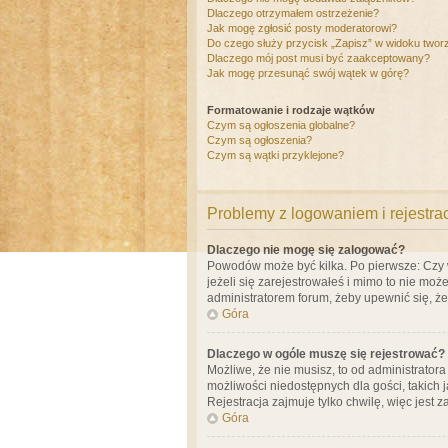
Dlaczego otrzymałem ostrzeżenie?
Jak mogę zgłosić posty moderatorowi?
Do czego służy przycisk „Zapisz” w widoku twor
Dlaczego mój post musi być zaakceptowany?
Jak mogę przesunąć swój wątek w górę?
Formatowanie i rodzaje wątków
Czym są ogłoszenia globalne?
Czym są ogłoszenia?
Czym są wątki przyklejone?
Problemy z logowaniem i rejestra
Dlaczego nie mogę się zalogować?
Powodów może być kilka. Po pierwsze: Czy w 
jeżeli się zarejestrowałeś i mimo to nie moż
administratorem forum, żeby upewnić się, ż
Góra
Dlaczego w ogóle muszę się rejestrować?
Możliwe, że nie musisz, to od administrator
możliwości niedostępnych dla gości, takich 
Rejestracja zajmuje tylko chwilę, więc jest 
Góra