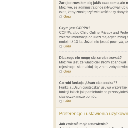
Zarejestrowałem się jakiś czas temu, ale 
Możliwe, że administrator deaktywował lub u
czas, żeby zmniejszyć wielkość bazy danych.
Góra
Czym jest COPPA?
COPPA, albo Child Online Privacy and Prote
zbierać informacje od ludzi mających mniej
mniej niż 13 lat. Jeżeli nie jesteś pewny/a,
Góra
Dlaczego nie mogę się zarejestrować?
Możliwe jest, że właściciel strony zbanował
rejestracje, skontaktuj się z nim, żeby dowie
Góra
Co robi funkcja „Usuń ciasteczka”?
Funkcja „Usuń ciasteczka” usuwa wszystkie 
funkcji takich jak pamiętanie co przeczytałe
ciasteczek może pomóc.
Góra
Preferencje i ustawienia użytkow
Jak zmienić moje ustawienia?