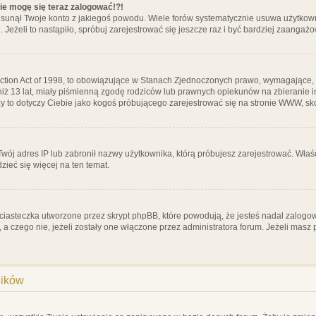
nie mogę się teraz zalogować!?!
sunął Twoje konto z jakiegoś powodu. Wiele forów systematycznie usuwa użytkownik
 Jeżeli to nastąpiło, spróbuj zarejestrować się jeszcze raz i być bardziej zaanga
ction Act of 1998, to obowiązujące w Stanach Zjednoczonych prawo, wymagające, 
 niż 13 lat, miały piśmienną zgodę rodziców lub prawnych opiekunów na zbieranie 
 czy to dotyczy Ciebie jako kogoś próbującego zarejestrować się na stronie WWW, sk
 Twój adres IP lub zabronił nazwy użytkownika, którą próbujesz zarejestrować. Właś
dzieć się więcej na ten temat.
ciasteczka utworzone przez skrypt phpBB, które powodują, że jesteś nadal zalogo
ś, a czego nie, jeżeli zostały one włączone przez administratora forum. Jeżeli mas
ników