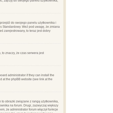
ć, zajrzyj do swojego panelu użytkownika;
m, przejdź do swojego panelu użytkownika i
zas Standardowy. Weź pod uwagę, że zmiana
ś zarejestrowany, to teraz jest dobry
, to znaczy, że czas serwera jest
ard administrator if they can install the
d at the phpBB website (see link at the
h to obrazki związane z rangą użytkownika,
kownika na forum. Drugi, zazwyczaj większy
em, że administrator forum włączył funkcje