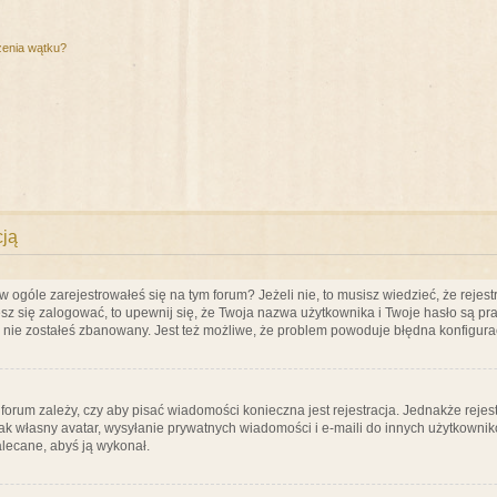
zenia wątku?
cją
ogóle zarejestrowałeś się na tym forum? Jeżeli nie, to musisz wiedzieć, że rejestr
esz się zalogować, to upewnij się, że Twoja nazwa użytkownika i Twoje hasło są praw
e nie zostałeś zbanowany. Jest też możliwe, że problem powoduje błędna konfigura
a forum zależy, czy aby pisać wiadomości konieczna jest rejestracja. Jednakże reje
jak własny avatar, wysyłanie prywatnych wiadomości i e-maili do innych użytkownik
zalecane, abyś ją wykonał.