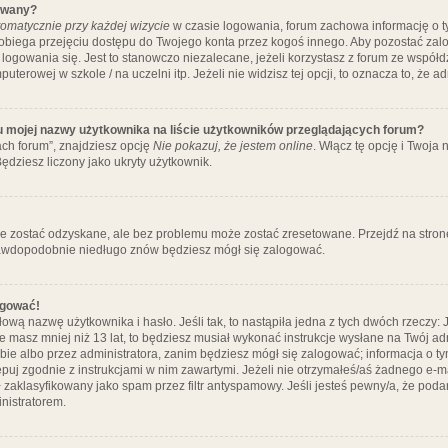
ywany?
omatycznie przy każdej wizycie
w czasie logowania, forum zachowa informację o ty
pobiega przejęciu dostępu do Twojego konta przez kogoś innego. Aby pozostać za
logowania się. Jest to stanowczo niezalecane, jeżeli korzystasz z forum ze współ
uterowej w szkole / na uczelni itp. Jeżeli nie widzisz tej opcji, to oznacza to, że a
u mojej nazwy użytkownika na liście użytkowników przeglądających forum?
ch forum”, znajdziesz opcję
Nie pokazuj, że jestem online
. Włącz tę opcję i Twoja
ędziesz liczony jako ukryty użytkownik.
e zostać odzyskane, ale bez problemu może zostać zresetowane. Przejdź na stronę 
prawdopodobnie niedługo znów będziesz mógł się zalogować.
ogować!
ową nazwę użytkownika i hasło. Jeśli tak, to nastąpiła jedna z tych dwóch rzeczy: 
że masz mniej niż 13 lat, to będziesz musiał wykonać instrukcje wysłane na Twój ad
ie albo przez administratora, zanim będziesz mógł się zalogować; informacja o tym
tępuj zgodnie z instrukcjami w nim zawartymi. Jeżeli nie otrzymałeś/aś żadnego e
 zaklasyfikowany jako spam przez filtr antyspamowy. Jeśli jesteś pewny/a, że poda
nistratorem.