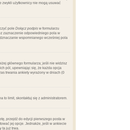
 że zwykli użytkownicy nie mogą usuwać
aczyć pole
Dołącz podpis
w formularzu
zez zaznaczenie odpowiedniego pola w
 odznaczanie wspomnianego wcześniej pola
iżej głównego formularza; jeśli nie widzisz
ich pól, upewniając się, że każda opcja
czas trwania ankiety wyrażony w dniach (0
a to limit, skontaktuj się z administratorem.
tę, przejdź do edycji pierwszego posta w
tować jej opcje. Jednakże, jeśli w ankiecie
ta już trwa.