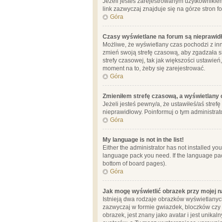
Jeżeli jesteś zarejestrowanym użytkownikie
link zazwyczaj znajduje się na górze stron f
Góra
Czasy wyświetlane na forum są nieprawid
Możliwe, że wyświetlany czas pochodzi z inne
zmień swoją strefę czasową, aby zgadzała 
strefy czasowej, tak jak większości ustawień
moment na to, żeby się zarejestrować.
Góra
Zmieniłem strefę czasową, a wyświetlany c
Jeżeli jesteś pewny/a, że ustawiłeś/aś stref
nieprawidłowy. Poinformuj o tym administrat
Góra
My language is not in the list!
Either the administrator has not installed yo
language pack you need. If the language pack
bottom of board pages).
Góra
Jak mogę wyświetlić obrazek przy mojej 
Istnieją dwa rodzaje obrazków wyświetlanyc
zazwyczaj w formie gwiazdek, bloczków czy k
obrazek, jest znany jako avatar i jest unik