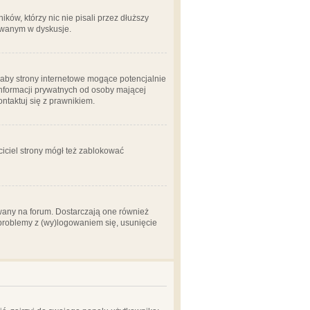
ów, którzy nic nie pisali przez dłuższy
żowanym w dyskusje.
aby strony internetowe mogące potencjalnie
informacji prywatnych od osoby mającej
ontaktuj się z prawnikiem.
ciciel strony mógł też zablokować
wany na forum. Dostarczają one również
z problemy z (wy)logowaniem się, usunięcie