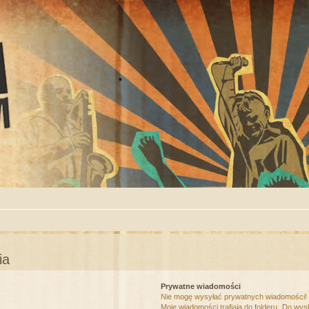
ia
Prywatne wiadomości
Nie mogę wysyłać prywatnych wiadomości!
Moje wiadomości trafiają do folderu „Do wys