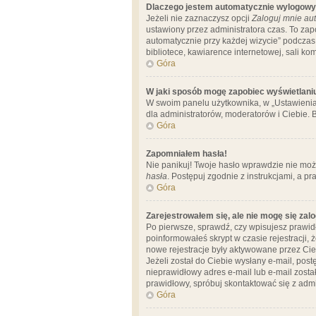
Dlaczego jestem automatycznie wylogow
Jeżeli nie zaznaczysz opcji
Zaloguj mnie aut
ustawiony przez administratora czas. To za
automatycznie przy każdej wizycie” podczas 
bibliotece, kawiarence internetowej, sali komp
Góra
W jaki sposób mogę zapobiec wyświetlani
W swoim panelu użytkownika, w „Ustawienia
dla administratorów, moderatorów i Ciebie. B
Góra
Zapomniałem hasła!
Nie panikuj! Twoje hasło wprawdzie nie moż
hasła
. Postępuj zgodnie z instrukcjami, a 
Góra
Zarejestrowałem się, ale nie mogę się zal
Po pierwsze, sprawdź, czy wpisujesz prawidł
poinformowałeś skrypt w czasie rejestracji, 
nowe rejestracje były aktywowane przez Cieb
Jeżeli został do Ciebie wysłany e-mail, pos
nieprawidłowy adres e-mail lub e-mail został
prawidłowy, spróbuj skontaktować się z admi
Góra