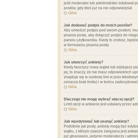
jeśli moderator lub administrator edytował 
postów, gdy ktoś już na nie odpowiedział.
Góra
Jak dodawać podpis do moich postów?
Aby umieścić podpis pod swoim postem, mus
pisania posta, aby dołączyć podpis do nie
panelu użytkownika. Kiedy to zrobisz, będ
w formularzu pisania posta.
Góra
Jak utworzyć ankietę?
Kiedy tworzysz nowy wątek lub edytujesz pier
jej, to znaczy, że nie masz odpowiednich up
znajduje się w osobnej linii w polu tekstow
oznacza brak limitu) i w końcu zadecydować
Góra
Dlaczego nie mogę wybrać więcej opcji?
Limit opcji w ankiecie jest ustalany przez ad
Góra
Jak wyedytować lub usunąć ankietę?
Podobnie jak posty, ankiety mogą być edytow
wątku, z którym zawsze związana jest ankieta
już głosowano, jedynie moderatorzy i admini