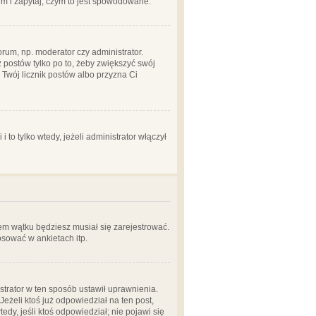
em i zapytaj, czym to jest spowodowane.
rum, np. moderator czy administrator.
 postów tylko po to, żeby zwiększyć swój
y Twój licznik postów albo przyzna Ci
o tylko wtedy, jeżeli administrator włączył
em wątku będziesz musiał się zarejestrować.
sować w ankietach itp.
istrator w ten sposób ustawił uprawnienia.
eżeli ktoś już odpowiedział na ten post,
tedy, jeśli ktoś odpowiedział; nie pojawi się