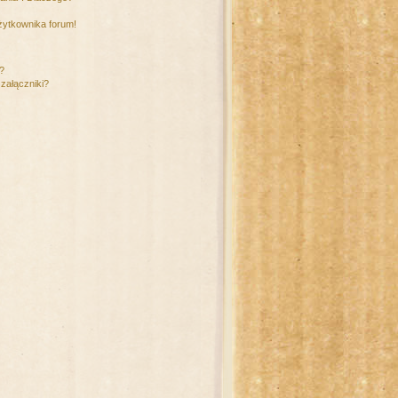
żytkownika forum!
m?
załączniki?