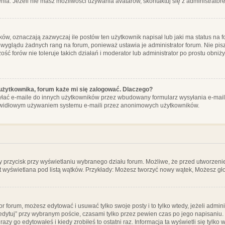
ia. Jeżeli nie masz możliwości używania avatarów, skontaktuj się z administrator
, oznaczają zazwyczaj ile postów ten użytkownik napisał lub jaki ma status na fo
 wyglądu żadnych rang na forum, ponieważ ustawia je administrator forum. Nie pisz
zość forów nie toleruje takich działań i moderator lub administrator po prostu obniż
użytkownika, forum każe mi się zalogować. Dlaczego?
ać e-maile do innych użytkowników przez wbudowany formularz wysyłania e-maili i t
rawidłowym używaniem systemu e-maili przez anonimowych użytkowników.
y przycisk przy wyświetlaniu wybranego działu forum. Możliwe, że przed utworzeni
t wyświetlana pod listą wątków. Przykłady: Możesz tworzyć nowy wątek, Możesz gło
or forum, możesz edytować i usuwać tylko swoje posty i to tylko wtedy, jeżeli admin
edytuj” przy wybranym poście, czasami tylko przez pewien czas po jego napisaniu. J
zy go edytowałeś i kiedy zrobiłeś to ostatni raz. Informacja ta wyświetli się tylko w