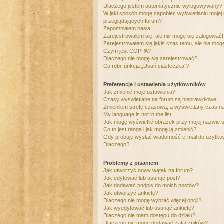
Dlaczego jestem automatycznie wylogowywany?
W jaki sposób mogę zapobiec wyświetlaniu mojej
przeglądających forum?
Zapomniałem hasła!
Zarejestrowałem się, ale nie mogę się zalogować!
Zarejestrowałem się jakiś czas temu, ale nie mog
Czym jest COPPA?
Dlaczego nie mogę się zarejestrować?
Co robi funkcja „Usuń ciasteczka”?
Preferencje i ustawienia użytkowników
Jak zmienić moje ustawienia?
Czasy wyświetlane na forum są nieprawidłowe!
Zmieniłem strefę czasową, a wyświetlany czas nad
My language is not in the list!
Jak mogę wyświetlić obrazek przy mojej nazwie 
Co to jest ranga i jak mogę ją zmienić?
Gdy próbuję wysłać wiadomość e-mail do użytkow
Dlaczego?
Problemy z pisaniem
Jak utworzyć nowy wątek na forum?
Jak edytować lub usunąć post?
Jak dodawać podpis do moich postów?
Jak utworzyć ankietę?
Dlaczego nie mogę wybrać więcej opcji?
Jak wyedytować lub usunąć ankietę?
Dlaczego nie mam dostępu do działu?
Dlaczego nie mogę dodawać załączników?