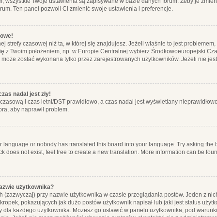
m, wszystkie Twoje ustawienia są zapisywane w bazie danych forum. Żeby je zmieni
orum. Ten panel pozwoli Ci zmienić swoje ustawienia i preferencje.
łowe!
j strefy czasowej niż ta, w której się znajdujesz. Jeżeli właśnie to jest probleme
się z Twoim położeniem, np. w Europie Centralnej wybierz Środkowoeuropejski C
, może zostać wykonana tylko przez zarejestrowanych użytkowników. Jeżeli nie jeste
zas nadal jest zły!
ę czasową i czas letni/DST prawidłowo, a czas nadal jest wyświetlany nieprawidłowo
ora, aby naprawił problem.
ur language or nobody has translated this board into your language. Try asking the bo
 does not exist, feel free to create a new translation. More information can be foun
nazwie użytkownika?
h (zazwyczaj) przy nazwie użytkownika w czasie przeglądania postów. Jeden z nic
ropek, pokazujących jak dużo postów użytkownik napisał lub jaki jest status użyt
alny dla każdego użytkownika. Możesz go ustawić w panelu użytkownika, pod warunki