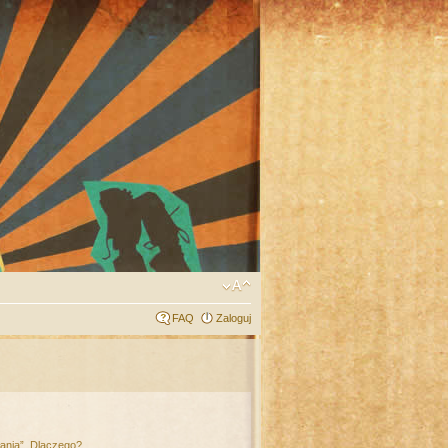
FAQ
Zaloguj
łania”. Dlaczego?