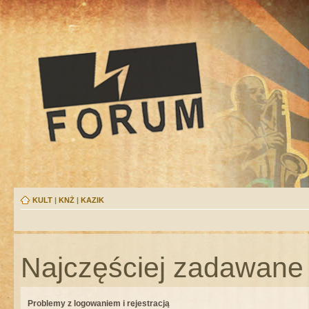
KULT
|
KNŻ
|
KAZIK
Najczęściej zadawane 
Problemy z logowaniem i rejestracją