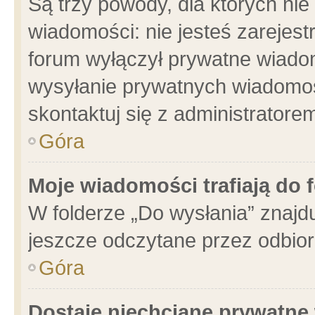
Są trzy powody, dla których n
wiadomości: nie jesteś zarejest
forum wyłączył prywatne wiadom
wysyłanie prywatnych wiadomości
skontaktuj się z administratore
Góra
Moje wiadomości trafiają do 
W folderze „Do wysłania” znajdu
jeszcze odczytane przez odbior
Góra
Dostaję niechciane prywatne