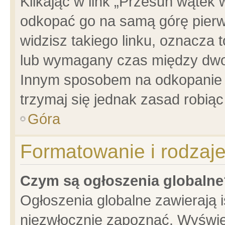
Klikając w link „Przesuń wątek
odkopać go na samą górę pierwsz
widzisz takiego linku, oznacza 
lub wymagany czas między dwoma
Innym sposobem na odkopanie w
trzymaj się jednak zasad robiąc 
Góra
Formatowanie i rodzaj
Czym są ogłoszenia globalne
Ogłoszenia globalne zawierają is
niezwłocznie zapoznać. Wyświet