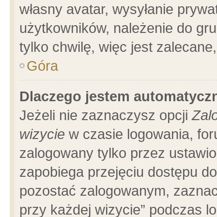
własny avatar, wysyłanie prywa
użytkowników, należenie do gru
tylko chwilę, więc jest zalecane
Góra
Dlaczego jestem automatyc
Jeżeli nie zaznaczysz opcji
Zal
wizycie
w czasie logowania, for
zalogowany tylko przez ustawio
zapobiega przejęciu dostępu d
pozostać zalogowanym, zaznacz
przy każdej wizycie” podczas l