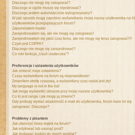
Dlaczego nie mogę się zalogować?
Dlaczego w ogóle muszę się rejestrować?
Dlaczego jestem automatycznie wylogowywany?
W jaki sposób mogę zapobiec wyświetlaniu mojej nazwy użytkownika na liś
użytkowników przeglądających forum?
Zapomniałem hasła!
Zarejestrowałem się, ale nie mogę się zalogować!
Zarejestrowałem się jakiś czas temu, ale nie mogę się teraz zalogować!?!
Czym jest COPPA?
Dlaczego nie mogę się zarejestrować?
Co robi funkcja „Usuń ciasteczka”?
Preferencje i ustawienia użytkowników
Jak zmienić moje ustawienia?
Czasy wyświetlane na forum są nieprawidłowe!
Zmieniłem strefę czasową, a wyświetlany czas nadal jest zły!
My language is not in the list!
Jak mogę wyświetlić obrazek przy mojej nazwie użytkownika?
Co to jest ranga i jak mogę ją zmienić?
Gdy próbuję wysłać wiadomość e-mail do użytkownika, forum każe mi się
zalogować. Dlaczego?
Problemy z pisaniem
Jak utworzyć nowy wątek na forum?
Jak edytować lub usunąć post?
Jak dodawać podpis do moich postów?