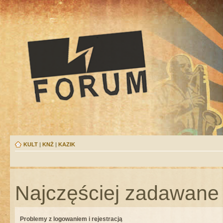
KULT
|
KNŻ
|
KAZIK
Najczęściej zadawane 
Problemy z logowaniem i rejestracją