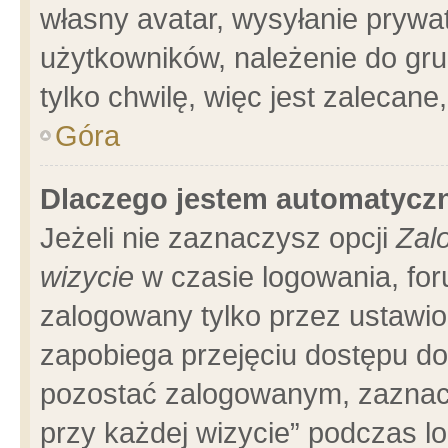
własny avatar, wysyłanie prywa
użytkowników, należenie do gru
tylko chwilę, więc jest zalecane
Góra
Dlaczego jestem automatyc
Jeżeli nie zaznaczysz opcji
Zal
wizycie
w czasie logowania, for
zalogowany tylko przez ustawio
zapobiega przejęciu dostępu d
pozostać zalogowanym, zaznacz
przy każdej wizycie” podczas l