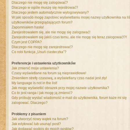
Dlaczego nie mogę się zalogować?
Dlaczego w ogóle muszę się rejestrować?
Dlaczego jestem automatycznie wylogowywany?
W jaki sposób mogę zapobiec wyświetlaniu mojej nazwy użytkownika na liś
użytkowników przeglądających forum?
Zapomniałem hasła!
Zarejestrowałem się, ale nie mogę się zalogować!
Zarejestrowałem się jakiś czas temu, ale nie mogę się teraz zalogować!?!
Czym jest COPPA?
Dlaczego nie mogę się zarejestrować?
Co robi funkcja „Usuń ciasteczka”?
Preferencje i ustawienia użytkowników
Jak zmienić moje ustawienia?
Czasy wyświetlane na forum są nieprawidłowe!
Zmieniłem strefę czasową, a wyświetlany czas nadal jest zły!
My language is not in the list!
Jak mogę wyświetlić obrazek przy mojej nazwie użytkownika?
Co to jest ranga i jak mogę ją zmienić?
Gdy próbuję wysłać wiadomość e-mail do użytkownika, forum każe mi się
zalogować. Dlaczego?
Problemy z pisaniem
Jak utworzyć nowy wątek na forum?
Jak edytować lub usunąć post?
Jak dodawać podpis do moich postów?