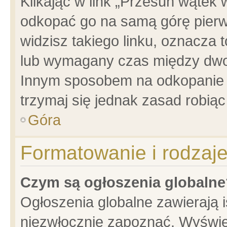
Klikając w link „Przesuń wątek
odkopać go na samą górę pierwsz
widzisz takiego linku, oznacza 
lub wymagany czas między dwoma
Innym sposobem na odkopanie w
trzymaj się jednak zasad robiąc 
Góra
Formatowanie i rodzaj
Czym są ogłoszenia globalne
Ogłoszenia globalne zawierają is
niezwłocznie zapoznać. Wyświet