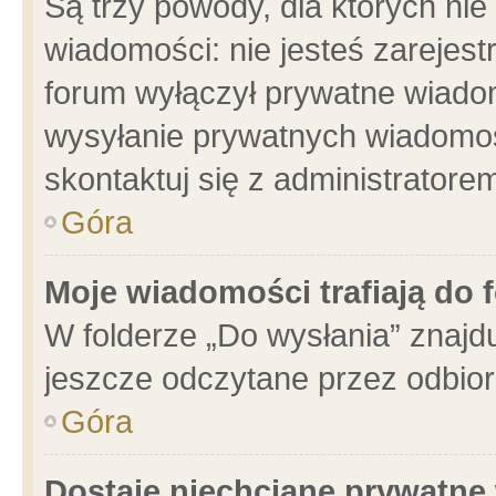
Są trzy powody, dla których n
wiadomości: nie jesteś zarejest
forum wyłączył prywatne wiadom
wysyłanie prywatnych wiadomości
skontaktuj się z administratore
Góra
Moje wiadomości trafiają do 
W folderze „Do wysłania” znajdu
jeszcze odczytane przez odbior
Góra
Dostaję niechciane prywatne