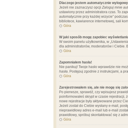
Dlaczego jestem automatycznie wylogow
Jeżeli nie zaznaczysz opcji
Zaloguj mnie aut
ustawiony przez administratora czas. To za
automatycznie przy każdej wizycie” podczas 
bibliotece, kawiarence internetowej, sali komp
Góra
W jaki sposób mogę zapobiec wyświetlani
W swoim panelu użytkownika, w „Ustawienia
dla administratorów, moderatorów i Ciebie. B
Góra
Zapomniałem hasła!
Nie panikuj! Twoje hasło wprawdzie nie moż
hasła
. Postępuj zgodnie z instrukcjami, a 
Góra
Zarejestrowałem się, ale nie mogę się zal
Po pierwsze, sprawdź, czy wpisujesz prawidł
poinformowałeś skrypt w czasie rejestracji, 
nowe rejestracje były aktywowane przez Cieb
Jeżeli został do Ciebie wysłany e-mail, pos
nieprawidłowy adres e-mail lub e-mail został
prawidłowy, spróbuj skontaktować się z admi
Góra