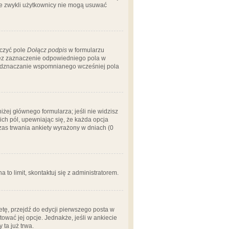
 że zwykli użytkownicy nie mogą usuwać
aczyć pole
Dołącz podpis
w formularzu
zez zaznaczenie odpowiedniego pola w
 odznaczanie wspomnianego wcześniej pola
iżej głównego formularza; jeśli nie widzisz
ich pól, upewniając się, że każda opcja
czas trwania ankiety wyrażony w dniach (0
a to limit, skontaktuj się z administratorem.
tę, przejdź do edycji pierwszego posta w
tować jej opcje. Jednakże, jeśli w ankiecie
ta już trwa.