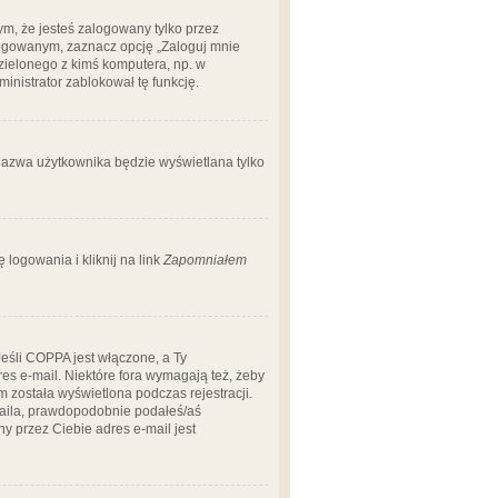
m, że jesteś zalogowany tylko przez
logowanym, zaznacz opcję „Zaloguj mnie
dzielonego z kimś komputera, np. w
dministrator zablokował tę funkcję.
 nazwa użytkownika będzie wyświetlana tylko
logowania i kliknij na link
Zapomniałem
Jeśli COPPA jest włączone, a Ty
res e-mail. Niektóre fora wymagają też, żeby
 została wyświetlona podczas rejestracji.
-maila, prawdopodobnie podałeś/aś
ny przez Ciebie adres e-mail jest