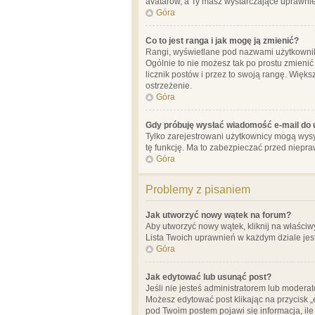
avatarów, a Ty masz wystarczające uprawnien
Góra
Co to jest ranga i jak mogę ją zmienić?
Rangi, wyświetlane pod nazwami użytkowników
Ogólnie to nie możesz tak po prostu zmienić
licznik postów i przez to swoją rangę. Więks
ostrzeżenie.
Góra
Gdy próbuję wysłać wiadomość e-mail do 
Tylko zarejestrowani użytkownicy mogą wysył
tę funkcję. Ma to zabezpieczać przed niep
Góra
Problemy z pisaniem
Jak utworzyć nowy wątek na forum?
Aby utworzyć nowy wątek, kliknij na właściw
Lista Twoich uprawnień w każdym dziale jes
Góra
Jak edytować lub usunąć post?
Jeśli nie jesteś administratorem lub moderat
Możesz edytować post klikając na przycisk „
pod Twoim postem pojawi się informacja, ile ra