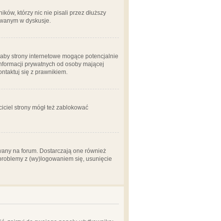
ów, którzy nic nie pisali przez dłuższy
żowanym w dyskusje.
aby strony internetowe mogące potencjalnie
informacji prywatnych od osoby mającej
ontaktuj się z prawnikiem.
ciciel strony mógł też zablokować
wany na forum. Dostarczają one również
z problemy z (wy)logowaniem się, usunięcie