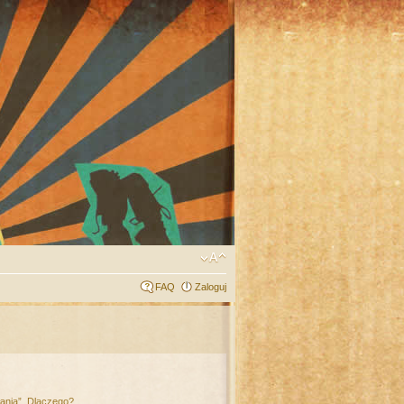
FAQ
Zaloguj
łania”. Dlaczego?