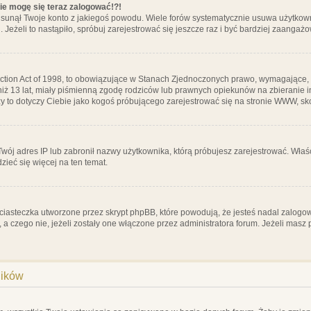
nie mogę się teraz zalogować!?!
sunął Twoje konto z jakiegoś powodu. Wiele forów systematycznie usuwa użytkownik
 Jeżeli to nastąpiło, spróbuj zarejestrować się jeszcze raz i być bardziej zaanga
ction Act of 1998, to obowiązujące w Stanach Zjednoczonych prawo, wymagające, 
 niż 13 lat, miały piśmienną zgodę rodziców lub prawnych opiekunów na zbieranie 
 czy to dotyczy Ciebie jako kogoś próbującego zarejestrować się na stronie WWW, sk
 Twój adres IP lub zabronił nazwy użytkownika, którą próbujesz zarejestrować. Właś
dzieć się więcej na ten temat.
ciasteczka utworzone przez skrypt phpBB, które powodują, że jesteś nadal zalogo
ś, a czego nie, jeżeli zostały one włączone przez administratora forum. Jeżeli mas
ników