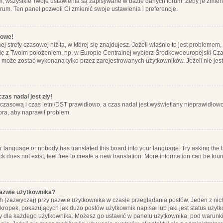
m, wszystkie Twoje ustawienia są zapisywane w bazie danych forum. Żeby je zmieni
orum. Ten panel pozwoli Ci zmienić swoje ustawienia i preferencje.
łowe!
j strefy czasowej niż ta, w której się znajdujesz. Jeżeli właśnie to jest probleme
się z Twoim położeniem, np. w Europie Centralnej wybierz Środkowoeuropejski C
, może zostać wykonana tylko przez zarejestrowanych użytkowników. Jeżeli nie jeste
zas nadal jest zły!
ę czasową i czas letni/DST prawidłowo, a czas nadal jest wyświetlany nieprawidłowo
ora, aby naprawił problem.
ur language or nobody has translated this board into your language. Try asking the bo
 does not exist, feel free to create a new translation. More information can be foun
nazwie użytkownika?
h (zazwyczaj) przy nazwie użytkownika w czasie przeglądania postów. Jeden z nic
ropek, pokazujących jak dużo postów użytkownik napisał lub jaki jest status użyt
alny dla każdego użytkownika. Możesz go ustawić w panelu użytkownika, pod warunki