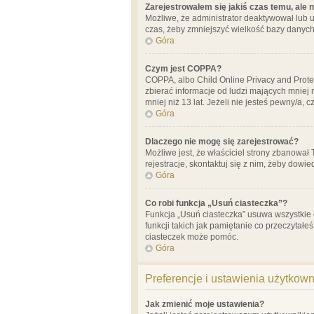
Zarejestrowałem się jakiś czas temu, ale 
Możliwe, że administrator deaktywował lub u
czas, żeby zmniejszyć wielkość bazy danych.
Góra
Czym jest COPPA?
COPPA, albo Child Online Privacy and Prote
zbierać informacje od ludzi mających mniej
mniej niż 13 lat. Jeżeli nie jesteś pewny/a,
Góra
Dlaczego nie mogę się zarejestrować?
Możliwe jest, że właściciel strony zbanował
rejestracje, skontaktuj się z nim, żeby dowie
Góra
Co robi funkcja „Usuń ciasteczka”?
Funkcja „Usuń ciasteczka” usuwa wszystkie 
funkcji takich jak pamiętanie co przeczytałe
ciasteczek może pomóc.
Góra
Preferencje i ustawienia użytkow
Jak zmienić moje ustawienia?