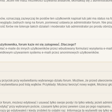
ia. Jeżeli nie masz możliwości używania avatarów, skontaktuj się z administrator
, oznaczają zazwyczaj ile postów ten użytkownik napisał lub jaki ma status na fo
 wyglądu żadnych rang na forum, ponieważ ustawia je administrator forum. Nie pisz
zość forów nie toleruje takich działań i moderator lub administrator po prostu obniż
użytkownika, forum każe mi się zalogować. Dlaczego?
ać e-maile do innych użytkowników przez wbudowany formularz wysyłania e-maili i t
rawidłowym używaniem systemu e-maili przez anonimowych użytkowników.
y przycisk przy wyświetlaniu wybranego działu forum. Możliwe, że przed utworzeni
t wyświetlana pod listą wątków. Przykłady: Możesz tworzyć nowy wątek, Możesz gło
or forum, możesz edytować i usuwać tylko swoje posty i to tylko wtedy, jeżeli admin
edytuj” przy wybranym poście, czasami tylko przez pewien czas po jego napisaniu. J
zy go edytowałeś i kiedy zrobiłeś to ostatni raz. Informacja ta wyświetli się tylko w