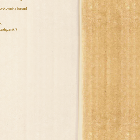
żytkownika forum!
m?
załączniki?