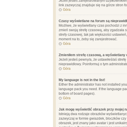
Jeżeli jesteś zarejestrowanym użytkownikie
link zazwyczaj znajduje się na górze stron f
Góra
Czasy wyświetlane na forum są nieprawid
Możliwe, że wyświetlany czas pochodzi z inne
zmień swoją strefę czasową, aby zgadzała 
strefy czasowej, tak jak większości ustawień
moment na to, żeby się zarejestrować.
Góra
Zmieniłem strefę czasową, a wyświetlany c
Jeżeli jesteś pewny/a, że ustawiłeś/aś stref
nieprawidłowy. Poinformuj o tym administrat
Góra
My language is not in the list!
Either the administrator has not installed yo
language pack you need. If the language pack
bottom of board pages).
Góra
Jak mogę wyświetlić obrazek przy mojej 
Istnieją dwa rodzaje obrazków wyświetlanyc
zazwyczaj w formie gwiazdek, bloczków czy k
obrazek, jest znany jako avatar i jest unik