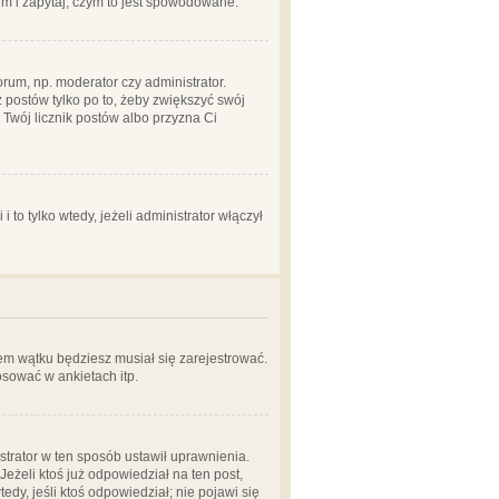
em i zapytaj, czym to jest spowodowane.
rum, np. moderator czy administrator.
 postów tylko po to, żeby zwiększyć swój
y Twój licznik postów albo przyzna Ci
o tylko wtedy, jeżeli administrator włączył
em wątku będziesz musiał się zarejestrować.
sować w ankietach itp.
istrator w ten sposób ustawił uprawnienia.
eżeli ktoś już odpowiedział na ten post,
tedy, jeśli ktoś odpowiedział; nie pojawi się