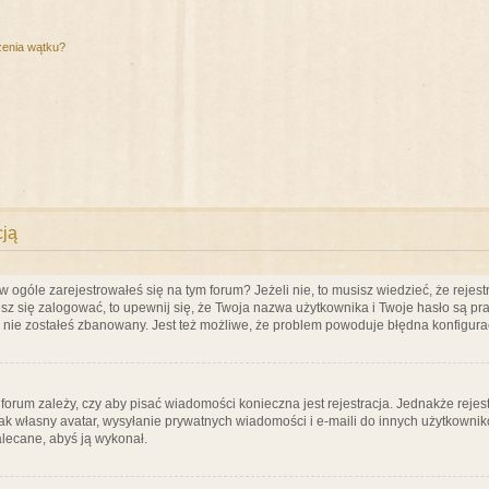
zenia wątku?
cją
ogóle zarejestrowałeś się na tym forum? Jeżeli nie, to musisz wiedzieć, że rejestr
esz się zalogować, to upewnij się, że Twoja nazwa użytkownika i Twoje hasło są praw
e nie zostałeś zbanowany. Jest też możliwe, że problem powoduje błędna konfigura
a forum zależy, czy aby pisać wiadomości konieczna jest rejestracja. Jednakże reje
jak własny avatar, wysyłanie prywatnych wiadomości i e-maili do innych użytkownik
zalecane, abyś ją wykonał.