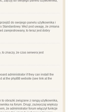
ć, zajrzyj do swojego panelu użytkownika;
m, przejdź do swojego panelu użytkownika i
zas Standardowy. Weź pod uwagę, że zmiana
ś zarejestrowany, to teraz jest dobry
, to znaczy, że czas serwera jest
ard administrator if they can install the
d at the phpBB website (see link at the
h to obrazki związane z rangą użytkownika,
kownika na forum. Drugi, zazwyczaj większy
em, że administrator forum włączył funkcje