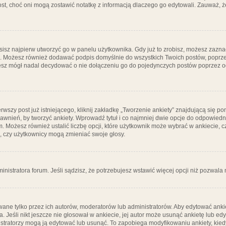
post, choć oni mogą zostawić notatkę z informacją dlaczego go edytowali. Zauważ,
isz najpierw utworzyć go w panelu użytkownika. Gdy już to zrobisz, możesz zazn
go. Możesz również dodawać podpis domyślnie do wszystkich Twoich postów, popr
ziesz mógł nadal decydować o nie dołączeniu go do pojedynczych postów poprzez
wszy post już istniejącego, kliknij zakładkę „Tworzenie ankiety” znajdującą się pon
rawnień, by tworzyć ankiety. Wprowadź tytuł i co najmniej dwie opcje do odpowiedn
ym. Możesz również ustalić liczbę opcji, które użytkownik może wybrać w ankiecie, 
, czy użytkownicy mogą zmieniać swoje głosy.
ministratora forum. Jeśli sądzisz, że potrzebujesz wstawić więcej opcji niż pozwala n
ane tylko przez ich autorów, moderatorów lub administratorów. Aby edytować ankie
. Jeśli nikt jeszcze nie głosował w ankiecie, jej autor może usunąć ankietę lub edy
stratorzy mogą ją edytować lub usunąć. To zapobiega modyfikowaniu ankiety, kiedy 