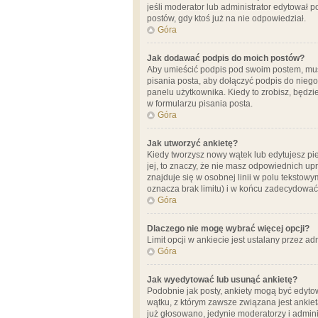
jeśli moderator lub administrator edytował 
postów, gdy ktoś już na nie odpowiedział.
Góra
Jak dodawać podpis do moich postów?
Aby umieścić podpis pod swoim postem, mus
pisania posta, aby dołączyć podpis do nie
panelu użytkownika. Kiedy to zrobisz, będ
w formularzu pisania posta.
Góra
Jak utworzyć ankietę?
Kiedy tworzysz nowy wątek lub edytujesz pier
jej, to znaczy, że nie masz odpowiednich up
znajduje się w osobnej linii w polu tekstow
oznacza brak limitu) i w końcu zadecydować
Góra
Dlaczego nie mogę wybrać więcej opcji?
Limit opcji w ankiecie jest ustalany przez ad
Góra
Jak wyedytować lub usunąć ankietę?
Podobnie jak posty, ankiety mogą być edytow
wątku, z którym zawsze związana jest ankieta
już głosowano, jedynie moderatorzy i admini