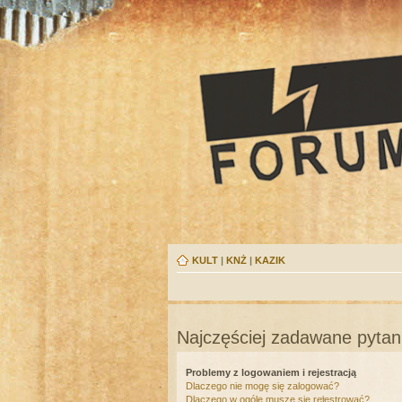
KULT
|
KNŻ
|
KAZIK
Najczęściej zadawane pytan
Problemy z logowaniem i rejestracją
Dlaczego nie mogę się zalogować?
Dlaczego w ogóle muszę się rejestrować?