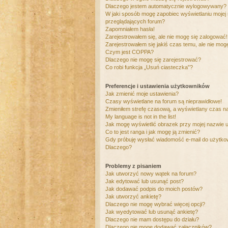
Dlaczego jestem automatycznie wylogowywany?
W jaki sposób mogę zapobiec wyświetlaniu mojej
przeglądających forum?
Zapomniałem hasła!
Zarejestrowałem się, ale nie mogę się zalogować!
Zarejestrowałem się jakiś czas temu, ale nie mog
Czym jest COPPA?
Dlaczego nie mogę się zarejestrować?
Co robi funkcja „Usuń ciasteczka”?
Preferencje i ustawienia użytkowników
Jak zmienić moje ustawienia?
Czasy wyświetlane na forum są nieprawidłowe!
Zmieniłem strefę czasową, a wyświetlany czas nad
My language is not in the list!
Jak mogę wyświetlić obrazek przy mojej nazwie 
Co to jest ranga i jak mogę ją zmienić?
Gdy próbuję wysłać wiadomość e-mail do użytkow
Dlaczego?
Problemy z pisaniem
Jak utworzyć nowy wątek na forum?
Jak edytować lub usunąć post?
Jak dodawać podpis do moich postów?
Jak utworzyć ankietę?
Dlaczego nie mogę wybrać więcej opcji?
Jak wyedytować lub usunąć ankietę?
Dlaczego nie mam dostępu do działu?
Dlaczego nie mogę dodawać załączników?