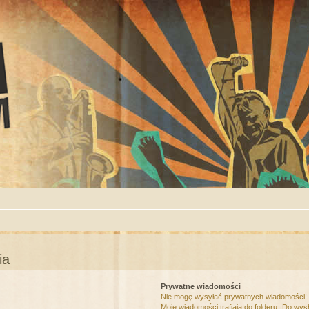
ia
Prywatne wiadomości
Nie mogę wysyłać prywatnych wiadomości!
Moje wiadomości trafiają do folderu „Do wys