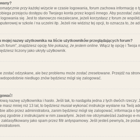
ywany?
omatycznie przy każdej wizycie
w czasie logowania, forum zachowa informację o ty
pobiega przejęciu dostępu do Twojego konta przez kogoś innego. Aby pozostać za
logowania się. Jest to stanowczo niezalecane, jeżeli korzystasz z forum ze współ
uterowej w szkole / na uczelni itp. Jeżeli nie widzisz tej opcji, to oznacza to, że a
u mojej nazwy użytkownika na liście użytkowników przeglądających forum?
ch forum”, znajdziesz opcję
Nie pokazuj, że jestem online
. Włącz tę opcję i Twoja
ędziesz liczony jako ukryty użytkownik.
e zostać odzyskane, ale bez problemu może zostać zresetowane. Przejdź na stronę 
prawdopodobnie niedługo znów będziesz mógł się zalogować.
ogować!
ową nazwę użytkownika i hasło. Jeśli tak, to nastąpiła jedna z tych dwóch rzeczy: 
że masz mniej niż 13 lat, to będziesz musiał wykonać instrukcje wysłane na Twój ad
ie albo przez administratora, zanim będziesz mógł się zalogować; informacja o tym
tępuj zgodnie z instrukcjami w nim zawartymi. Jeżeli nie otrzymałeś/aś żadnego e
 zaklasyfikowany jako spam przez filtr antyspamowy. Jeśli jesteś pewny/a, że poda
nistratorem.