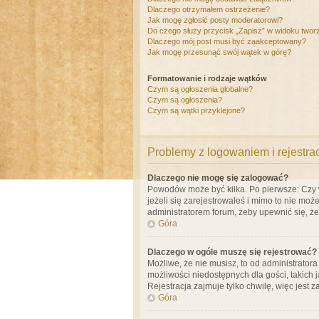
Dlaczego otrzymałem ostrzeżenie?
Jak mogę zgłosić posty moderatorowi?
Do czego służy przycisk „Zapisz” w widoku twor
Dlaczego mój post musi być zaakceptowany?
Jak mogę przesunąć swój wątek w górę?
Formatowanie i rodzaje wątków
Czym są ogłoszenia globalne?
Czym są ogłoszenia?
Czym są wątki przyklejone?
Problemy z logowaniem i rejestra
Dlaczego nie mogę się zalogować?
Powodów może być kilka. Po pierwsze: Czy w 
jeżeli się zarejestrowałeś i mimo to nie moż
administratorem forum, żeby upewnić się, ż
Góra
Dlaczego w ogóle muszę się rejestrować?
Możliwe, że nie musisz, to od administrator
możliwości niedostępnych dla gości, takich 
Rejestracja zajmuje tylko chwilę, więc jest 
Góra