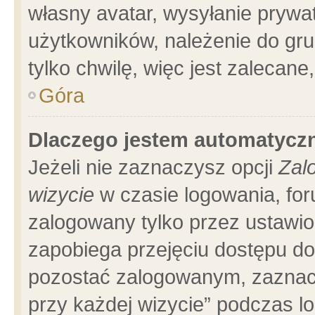
własny avatar, wysyłanie prywa
użytkowników, należenie do gru
tylko chwilę, więc jest zalecane
Góra
Dlaczego jestem automatyc
Jeżeli nie zaznaczysz opcji
Zal
wizycie
w czasie logowania, for
zalogowany tylko przez ustawio
zapobiega przejęciu dostępu d
pozostać zalogowanym, zaznacz
przy każdej wizycie” podczas l