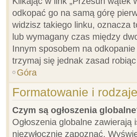
Klikając w link „Przesuń wątek
odkopać go na samą górę pierwsz
widzisz takiego linku, oznacza 
lub wymagany czas między dwoma
Innym sposobem na odkopanie w
trzymaj się jednak zasad robiąc 
Góra
Formatowanie i rodzaj
Czym są ogłoszenia globalne
Ogłoszenia globalne zawierają is
niezwłocznie zapoznać. Wyświet