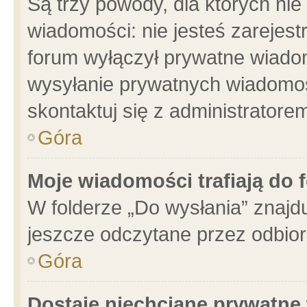
Są trzy powody, dla których n
wiadomości: nie jesteś zarejest
forum wyłączył prywatne wiadom
wysyłanie prywatnych wiadomości
skontaktuj się z administratore
Góra
Moje wiadomości trafiają do 
W folderze „Do wysłania” znajdu
jeszcze odczytane przez odbior
Góra
Dostaję niechciane prywatne