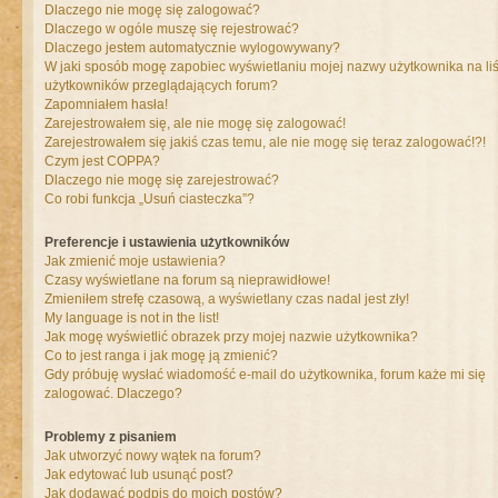
Dlaczego nie mogę się zalogować?
Dlaczego w ogóle muszę się rejestrować?
Dlaczego jestem automatycznie wylogowywany?
W jaki sposób mogę zapobiec wyświetlaniu mojej nazwy użytkownika na liś
użytkowników przeglądających forum?
Zapomniałem hasła!
Zarejestrowałem się, ale nie mogę się zalogować!
Zarejestrowałem się jakiś czas temu, ale nie mogę się teraz zalogować!?!
Czym jest COPPA?
Dlaczego nie mogę się zarejestrować?
Co robi funkcja „Usuń ciasteczka”?
Preferencje i ustawienia użytkowników
Jak zmienić moje ustawienia?
Czasy wyświetlane na forum są nieprawidłowe!
Zmieniłem strefę czasową, a wyświetlany czas nadal jest zły!
My language is not in the list!
Jak mogę wyświetlić obrazek przy mojej nazwie użytkownika?
Co to jest ranga i jak mogę ją zmienić?
Gdy próbuję wysłać wiadomość e-mail do użytkownika, forum każe mi się
zalogować. Dlaczego?
Problemy z pisaniem
Jak utworzyć nowy wątek na forum?
Jak edytować lub usunąć post?
Jak dodawać podpis do moich postów?