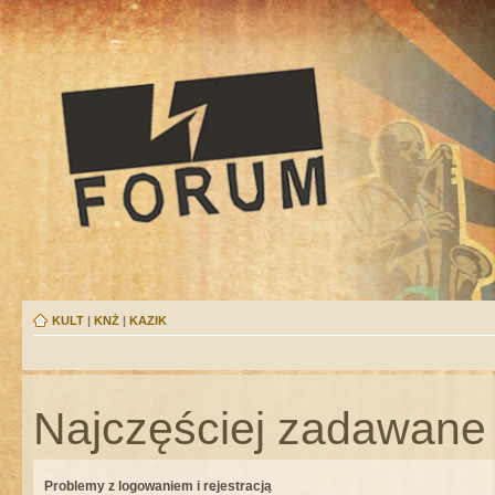
KULT
|
KNŻ
|
KAZIK
Najczęściej zadawane 
Problemy z logowaniem i rejestracją