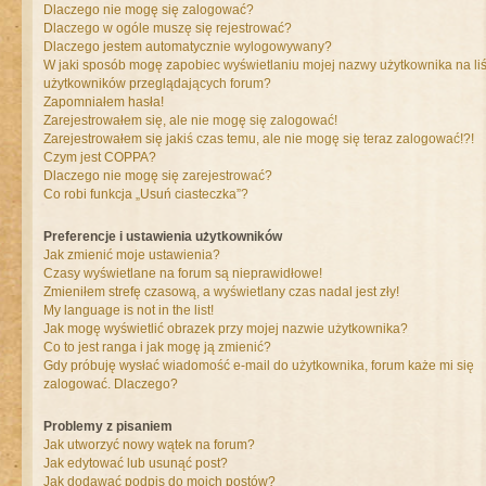
Dlaczego nie mogę się zalogować?
Dlaczego w ogóle muszę się rejestrować?
Dlaczego jestem automatycznie wylogowywany?
W jaki sposób mogę zapobiec wyświetlaniu mojej nazwy użytkownika na liś
użytkowników przeglądających forum?
Zapomniałem hasła!
Zarejestrowałem się, ale nie mogę się zalogować!
Zarejestrowałem się jakiś czas temu, ale nie mogę się teraz zalogować!?!
Czym jest COPPA?
Dlaczego nie mogę się zarejestrować?
Co robi funkcja „Usuń ciasteczka”?
Preferencje i ustawienia użytkowników
Jak zmienić moje ustawienia?
Czasy wyświetlane na forum są nieprawidłowe!
Zmieniłem strefę czasową, a wyświetlany czas nadal jest zły!
My language is not in the list!
Jak mogę wyświetlić obrazek przy mojej nazwie użytkownika?
Co to jest ranga i jak mogę ją zmienić?
Gdy próbuję wysłać wiadomość e-mail do użytkownika, forum każe mi się
zalogować. Dlaczego?
Problemy z pisaniem
Jak utworzyć nowy wątek na forum?
Jak edytować lub usunąć post?
Jak dodawać podpis do moich postów?