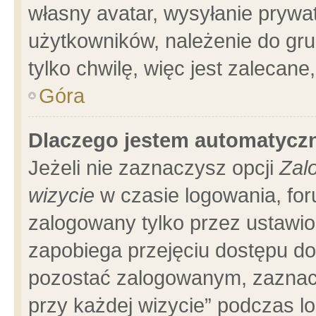
własny avatar, wysyłanie prywa
użytkowników, należenie do gru
tylko chwilę, więc jest zalecane
Góra
Dlaczego jestem automatyc
Jeżeli nie zaznaczysz opcji
Zal
wizycie
w czasie logowania, for
zalogowany tylko przez ustawio
zapobiega przejęciu dostępu d
pozostać zalogowanym, zaznacz
przy każdej wizycie” podczas l