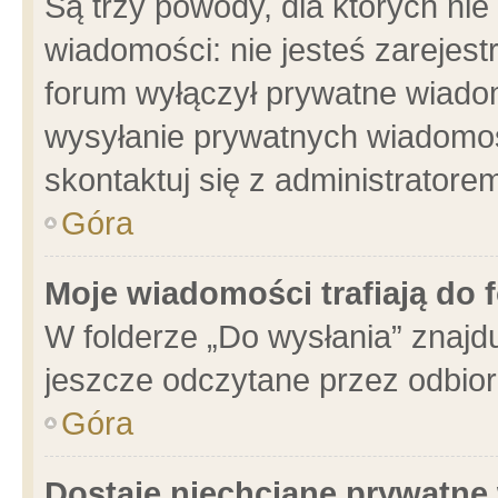
Są trzy powody, dla których n
wiadomości: nie jesteś zarejest
forum wyłączył prywatne wiadom
wysyłanie prywatnych wiadomości
skontaktuj się z administratore
Góra
Moje wiadomości trafiają do 
W folderze „Do wysłania” znajdu
jeszcze odczytane przez odbior
Góra
Dostaję niechciane prywatne