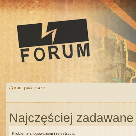
KULT
|
KNŻ
|
KAZIK
Najczęściej zadawane 
Problemy z logowaniem i rejestracją