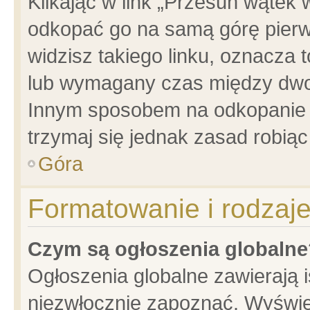
Klikając w link „Przesuń wątek
odkopać go na samą górę pierwsz
widzisz takiego linku, oznacza 
lub wymagany czas między dwoma
Innym sposobem na odkopanie w
trzymaj się jednak zasad robiąc 
Góra
Formatowanie i rodzaj
Czym są ogłoszenia globalne
Ogłoszenia globalne zawierają is
niezwłocznie zapoznać. Wyświet