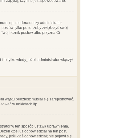
em i zapytaj, czym to jest spowodowane.
rum, np. moderator czy administrator.
 postów tylko po to, żeby zwiększyć swój
y Twój licznik postów albo przyzna Ci
o tylko wtedy, jeżeli administrator włączył
em wątku będziesz musiał się zarejestrować.
sować w ankietach itp.
istrator w ten sposób ustawił uprawnienia.
eżeli ktoś już odpowiedział na ten post,
tedy, jeśli ktoś odpowiedział; nie pojawi się