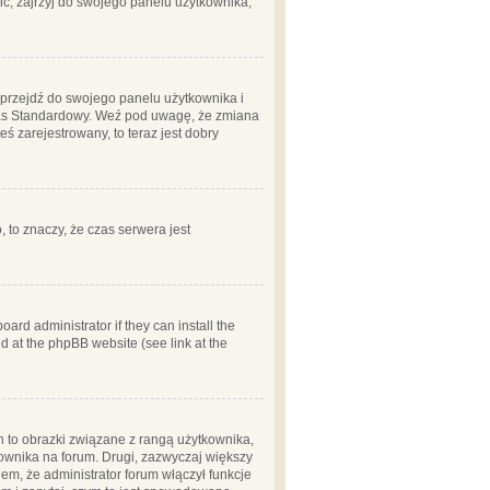
ć, zajrzyj do swojego panelu użytkownika;
m, przejdź do swojego panelu użytkownika i
zas Standardowy. Weź pod uwagę, że zmiana
ś zarejestrowany, to teraz jest dobry
, to znaczy, że czas serwera jest
ard administrator if they can install the
d at the phpBB website (see link at the
h to obrazki związane z rangą użytkownika,
kownika na forum. Drugi, zazwyczaj większy
em, że administrator forum włączył funkcje