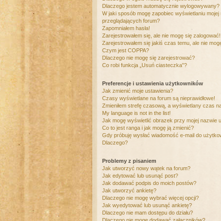
Dlaczego jestem automatycznie wylogowywany?
W jaki sposób mogę zapobiec wyświetlaniu mojej
przeglądających forum?
Zapomniałem hasła!
Zarejestrowałem się, ale nie mogę się zalogować!
Zarejestrowałem się jakiś czas temu, ale nie mog
Czym jest COPPA?
Dlaczego nie mogę się zarejestrować?
Co robi funkcja „Usuń ciasteczka”?
Preferencje i ustawienia użytkowników
Jak zmienić moje ustawienia?
Czasy wyświetlane na forum są nieprawidłowe!
Zmieniłem strefę czasową, a wyświetlany czas nad
My language is not in the list!
Jak mogę wyświetlić obrazek przy mojej nazwie 
Co to jest ranga i jak mogę ją zmienić?
Gdy próbuję wysłać wiadomość e-mail do użytkow
Dlaczego?
Problemy z pisaniem
Jak utworzyć nowy wątek na forum?
Jak edytować lub usunąć post?
Jak dodawać podpis do moich postów?
Jak utworzyć ankietę?
Dlaczego nie mogę wybrać więcej opcji?
Jak wyedytować lub usunąć ankietę?
Dlaczego nie mam dostępu do działu?
Dlaczego nie mogę dodawać załączników?