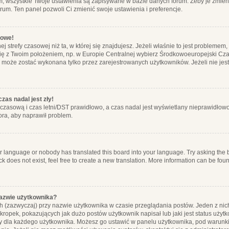
m, wszystkie Twoje ustawienia są zapisywane w bazie danych forum. Żeby je zmieni
orum. Ten panel pozwoli Ci zmienić swoje ustawienia i preferencje.
łowe!
j strefy czasowej niż ta, w której się znajdujesz. Jeżeli właśnie to jest probleme
się z Twoim położeniem, np. w Europie Centralnej wybierz Środkowoeuropejski C
, może zostać wykonana tylko przez zarejestrowanych użytkowników. Jeżeli nie jeste
zas nadal jest zły!
ę czasową i czas letni/DST prawidłowo, a czas nadal jest wyświetlany nieprawidłowo
ora, aby naprawił problem.
ur language or nobody has translated this board into your language. Try asking the bo
 does not exist, feel free to create a new translation. More information can be foun
nazwie użytkownika?
h (zazwyczaj) przy nazwie użytkownika w czasie przeglądania postów. Jeden z nic
ropek, pokazujących jak dużo postów użytkownik napisał lub jaki jest status użyt
alny dla każdego użytkownika. Możesz go ustawić w panelu użytkownika, pod warunki