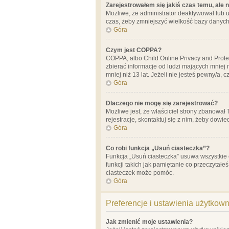
Zarejestrowałem się jakiś czas temu, ale 
Możliwe, że administrator deaktywował lub u
czas, żeby zmniejszyć wielkość bazy danych.
Góra
Czym jest COPPA?
COPPA, albo Child Online Privacy and Prote
zbierać informacje od ludzi mających mniej
mniej niż 13 lat. Jeżeli nie jesteś pewny/a,
Góra
Dlaczego nie mogę się zarejestrować?
Możliwe jest, że właściciel strony zbanował
rejestracje, skontaktuj się z nim, żeby dowie
Góra
Co robi funkcja „Usuń ciasteczka”?
Funkcja „Usuń ciasteczka” usuwa wszystkie 
funkcji takich jak pamiętanie co przeczytałe
ciasteczek może pomóc.
Góra
Preferencje i ustawienia użytkow
Jak zmienić moje ustawienia?