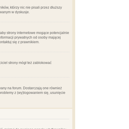
ów, którzy nic nie pisali przez dłuższy
żowanym w dyskusje.
aby strony internetowe mogące potencjalnie
informacji prywatnych od osoby mającej
ontaktuj się z prawnikiem.
ciciel strony mógł też zablokować
wany na forum. Dostarczają one również
z problemy z (wy)logowaniem się, usunięcie