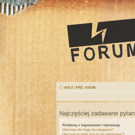
KULT
|
KNŻ
|
KAZIK
Najczęściej zadawane pytan
Problemy z logowaniem i rejestracją
Dlaczego nie mogę się zalogować?
Dlaczego w ogóle muszę się rejestrować?