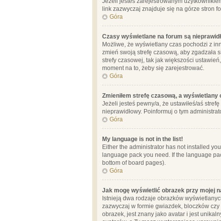
Jeżeli jesteś zarejestrowanym użytkownikie
link zazwyczaj znajduje się na górze stron f
Góra
Czasy wyświetlane na forum są nieprawid
Możliwe, że wyświetlany czas pochodzi z inne
zmień swoją strefę czasową, aby zgadzała 
strefy czasowej, tak jak większości ustawień
moment na to, żeby się zarejestrować.
Góra
Zmieniłem strefę czasową, a wyświetlany c
Jeżeli jesteś pewny/a, że ustawiłeś/aś stref
nieprawidłowy. Poinformuj o tym administrat
Góra
My language is not in the list!
Either the administrator has not installed yo
language pack you need. If the language pack
bottom of board pages).
Góra
Jak mogę wyświetlić obrazek przy mojej 
Istnieją dwa rodzaje obrazków wyświetlanyc
zazwyczaj w formie gwiazdek, bloczków czy k
obrazek, jest znany jako avatar i jest unik