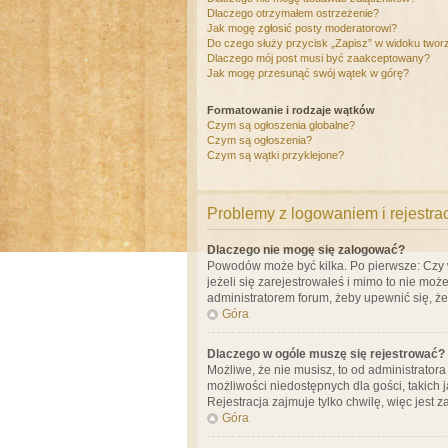
Dlaczego otrzymałem ostrzeżenie?
Jak mogę zgłosić posty moderatorowi?
Do czego służy przycisk „Zapisz” w widoku twor
Dlaczego mój post musi być zaakceptowany?
Jak mogę przesunąć swój wątek w górę?
Formatowanie i rodzaje wątków
Czym są ogłoszenia globalne?
Czym są ogłoszenia?
Czym są wątki przyklejone?
Problemy z logowaniem i rejestra
Dlaczego nie mogę się zalogować?
Powodów może być kilka. Po pierwsze: Czy w 
jeżeli się zarejestrowałeś i mimo to nie moż
administratorem forum, żeby upewnić się, ż
Góra
Dlaczego w ogóle muszę się rejestrować?
Możliwe, że nie musisz, to od administrator
możliwości niedostępnych dla gości, takich 
Rejestracja zajmuje tylko chwilę, więc jest 
Góra