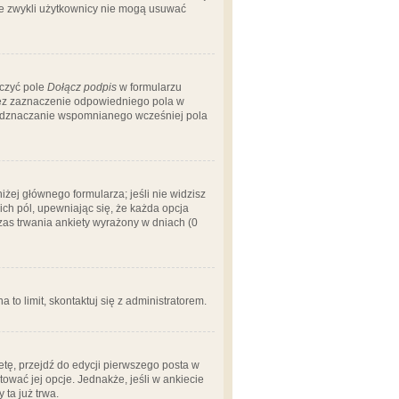
 że zwykli użytkownicy nie mogą usuwać
aczyć pole
Dołącz podpis
w formularzu
zez zaznaczenie odpowiedniego pola w
 odznaczanie wspomnianego wcześniej pola
iżej głównego formularza; jeśli nie widzisz
ich pól, upewniając się, że każda opcja
czas trwania ankiety wyrażony w dniach (0
a to limit, skontaktuj się z administratorem.
tę, przejdź do edycji pierwszego posta w
tować jej opcje. Jednakże, jeśli w ankiecie
ta już trwa.