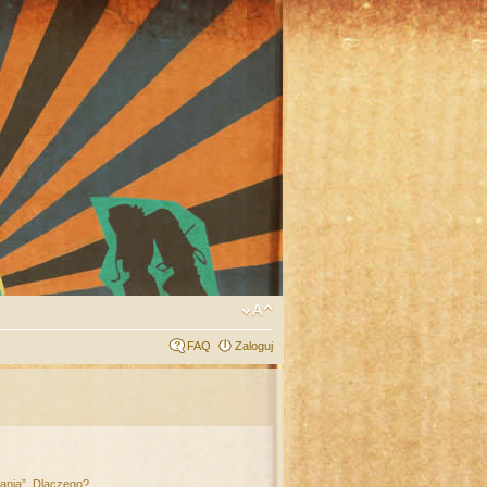
FAQ
Zaloguj
łania”. Dlaczego?