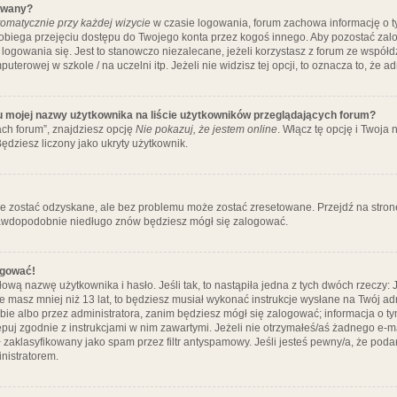
ywany?
omatycznie przy każdej wizycie
w czasie logowania, forum zachowa informację o ty
pobiega przejęciu dostępu do Twojego konta przez kogoś innego. Aby pozostać za
logowania się. Jest to stanowczo niezalecane, jeżeli korzystasz z forum ze współ
uterowej w szkole / na uczelni itp. Jeżeli nie widzisz tej opcji, to oznacza to, że a
u mojej nazwy użytkownika na liście użytkowników przeglądających forum?
ch forum”, znajdziesz opcję
Nie pokazuj, że jestem online
. Włącz tę opcję i Twoja
ędziesz liczony jako ukryty użytkownik.
e zostać odzyskane, ale bez problemu może zostać zresetowane. Przejdź na stronę 
prawdopodobnie niedługo znów będziesz mógł się zalogować.
ogować!
ową nazwę użytkownika i hasło. Jeśli tak, to nastąpiła jedna z tych dwóch rzeczy: 
że masz mniej niż 13 lat, to będziesz musiał wykonać instrukcje wysłane na Twój ad
ie albo przez administratora, zanim będziesz mógł się zalogować; informacja o tym
tępuj zgodnie z instrukcjami w nim zawartymi. Jeżeli nie otrzymałeś/aś żadnego e
 zaklasyfikowany jako spam przez filtr antyspamowy. Jeśli jesteś pewny/a, że poda
nistratorem.