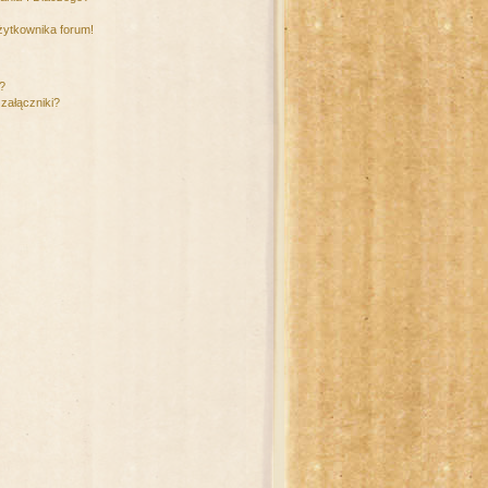
żytkownika forum!
m?
załączniki?