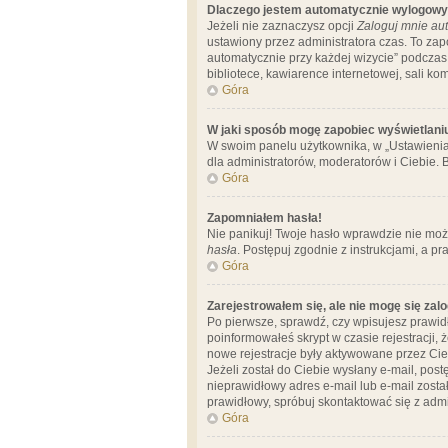
Dlaczego jestem automatycznie wylogow
Jeżeli nie zaznaczysz opcji
Zaloguj mnie aut
ustawiony przez administratora czas. To za
automatycznie przy każdej wizycie” podczas 
bibliotece, kawiarence internetowej, sali komp
Góra
W jaki sposób mogę zapobiec wyświetlani
W swoim panelu użytkownika, w „Ustawienia
dla administratorów, moderatorów i Ciebie. B
Góra
Zapomniałem hasła!
Nie panikuj! Twoje hasło wprawdzie nie moż
hasła
. Postępuj zgodnie z instrukcjami, a 
Góra
Zarejestrowałem się, ale nie mogę się zal
Po pierwsze, sprawdź, czy wpisujesz prawidł
poinformowałeś skrypt w czasie rejestracji, 
nowe rejestracje były aktywowane przez Cieb
Jeżeli został do Ciebie wysłany e-mail, pos
nieprawidłowy adres e-mail lub e-mail został
prawidłowy, spróbuj skontaktować się z admi
Góra