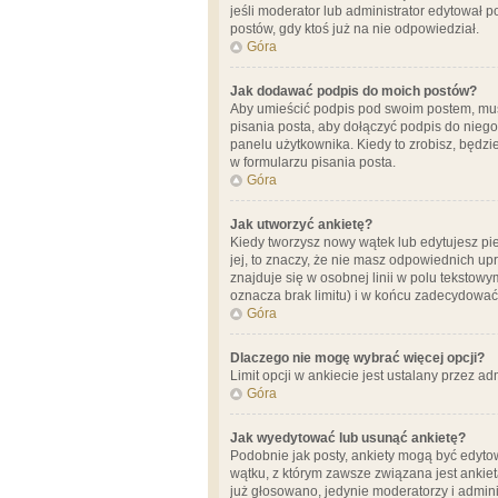
jeśli moderator lub administrator edytował 
postów, gdy ktoś już na nie odpowiedział.
Góra
Jak dodawać podpis do moich postów?
Aby umieścić podpis pod swoim postem, mus
pisania posta, aby dołączyć podpis do nie
panelu użytkownika. Kiedy to zrobisz, będ
w formularzu pisania posta.
Góra
Jak utworzyć ankietę?
Kiedy tworzysz nowy wątek lub edytujesz pier
jej, to znaczy, że nie masz odpowiednich up
znajduje się w osobnej linii w polu tekstow
oznacza brak limitu) i w końcu zadecydować
Góra
Dlaczego nie mogę wybrać więcej opcji?
Limit opcji w ankiecie jest ustalany przez ad
Góra
Jak wyedytować lub usunąć ankietę?
Podobnie jak posty, ankiety mogą być edytow
wątku, z którym zawsze związana jest ankieta
już głosowano, jedynie moderatorzy i admini