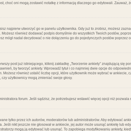
post, choć oni mogą zostawić notatkę z informacją dlaczego go edytowali. Zauważ,
isz najpierw utworzyć go w panelu użytkownika. Gdy już to zrobisz, możesz zazn
go. Możesz również dodawać podpis domyślnie do wszystkich Twoich postów, popr
ziesz mógł nadal decydować o nie dołączeniu go do pojedynczych postów poprzez
wszy post już istniejącego, kliknij zakładkę „Tworzenie ankiety” znajdującą się pon
rawnień, by tworzyć ankiety. Wprowadź tytuł i co najmniej dwie opcje do odpowiedn
ym. Możesz również ustalić liczbę opcji, które użytkownik może wybrać w ankiecie, 
, czy użytkownicy mogą zmieniać swoje głosy.
ministratora forum. Jeśli sądzisz, że potrzebujesz wstawić więcej opcji niż pozwala n
ane tylko przez ich autorów, moderatorów lub administratorów. Aby edytować ankie
. Jeśli nikt jeszcze nie głosował w ankiecie, jej autor może usunąć ankietę lub edy
stratorzy mogą ją edytować lub usunąć. To zapobiega modyfikowaniu ankiety, kiedy 