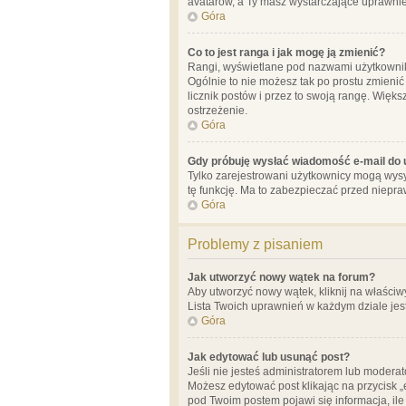
avatarów, a Ty masz wystarczające uprawnien
Góra
Co to jest ranga i jak mogę ją zmienić?
Rangi, wyświetlane pod nazwami użytkowników
Ogólnie to nie możesz tak po prostu zmienić
licznik postów i przez to swoją rangę. Więks
ostrzeżenie.
Góra
Gdy próbuję wysłać wiadomość e-mail do 
Tylko zarejestrowani użytkownicy mogą wysył
tę funkcję. Ma to zabezpieczać przed niep
Góra
Problemy z pisaniem
Jak utworzyć nowy wątek na forum?
Aby utworzyć nowy wątek, kliknij na właściw
Lista Twoich uprawnień w każdym dziale jes
Góra
Jak edytować lub usunąć post?
Jeśli nie jesteś administratorem lub moderat
Możesz edytować post klikając na przycisk „
pod Twoim postem pojawi się informacja, ile ra