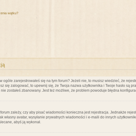
zenia wątku?
cją
ogóle zarejestrowałeś się na tym forum? Jeżeli nie, to musisz wiedzieć, że rejestr
esz się zalogować, to upewnij się, że Twoja nazwa użytkownika i Twoje hasło są praw
e nie zostałeś zbanowany. Jest też możliwe, że problem powoduje błędna konfigura
a forum zależy, czy aby pisać wiadomości konieczna jest rejestracja. Jednakże reje
jak własny avatar, wysyłanie prywatnych wiadomości i e-maili do innych użytkownik
zalecane, abyś ją wykonał.