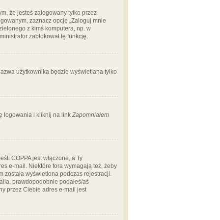
m, że jesteś zalogowany tylko przez
logowanym, zaznacz opcję „Zaloguj mnie
dzielonego z kimś komputera, np. w
dministrator zablokował tę funkcję.
 nazwa użytkownika będzie wyświetlana tylko
logowania i kliknij na link
Zapomniałem
Jeśli COPPA jest włączone, a Ty
res e-mail. Niektóre fora wymagają też, żeby
 została wyświetlona podczas rejestracji.
-maila, prawdopodobnie podałeś/aś
ny przez Ciebie adres e-mail jest