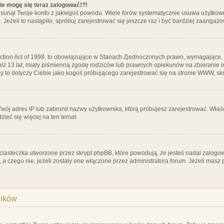
nie mogę się teraz zalogować!?!
sunął Twoje konto z jakiegoś powodu. Wiele forów systematycznie usuwa użytkownik
 Jeżeli to nastąpiło, spróbuj zarejestrować się jeszcze raz i być bardziej zaanga
ction Act of 1998, to obowiązujące w Stanach Zjednoczonych prawo, wymagające, 
 niż 13 lat, miały piśmienną zgodę rodziców lub prawnych opiekunów na zbieranie 
 czy to dotyczy Ciebie jako kogoś próbującego zarejestrować się na stronie WWW, sk
 Twój adres IP lub zabronił nazwy użytkownika, którą próbujesz zarejestrować. Właś
dzieć się więcej na ten temat.
ciasteczka utworzone przez skrypt phpBB, które powodują, że jesteś nadal zalogo
ś, a czego nie, jeżeli zostały one włączone przez administratora forum. Jeżeli mas
ników