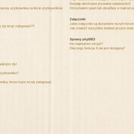
Dostaję niechciane prywatne wiadomości!
 nazwy użytkownika na liście użytkowników
Otrzymałem spam lub obraźliwy e-mail od u
Załączniki
Jakie załączniki są dozwolone na tym foru
ę się teraz zalogować!?!
Jak znaleźć wszystkie dodane przeze mnie 
Sprawy phpBB3
Kto napisał ten skrypt?
Dlaczego funkcja X nie jest dostępna?
al jest zły!
użytkownika?
nika, forum każe mi się zalogować.