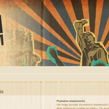
ia
Prywatne wiadomości
Nie mogę wysyłać prywatnych wiadomości!
Moje wiadomości trafiają do folderu „Do wys