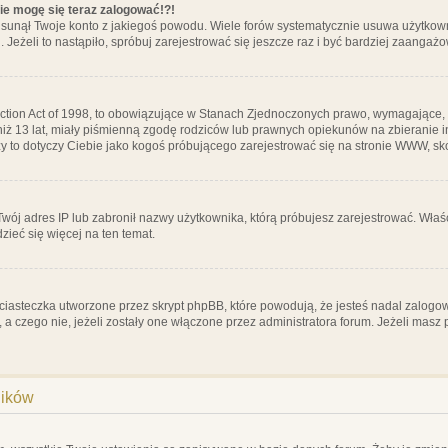
nie mogę się teraz zalogować!?!
sunął Twoje konto z jakiegoś powodu. Wiele forów systematycznie usuwa użytkownik
 Jeżeli to nastąpiło, spróbuj zarejestrować się jeszcze raz i być bardziej zaanga
ction Act of 1998, to obowiązujące w Stanach Zjednoczonych prawo, wymagające, 
 niż 13 lat, miały piśmienną zgodę rodziców lub prawnych opiekunów na zbieranie 
 czy to dotyczy Ciebie jako kogoś próbującego zarejestrować się na stronie WWW, sk
 Twój adres IP lub zabronił nazwy użytkownika, którą próbujesz zarejestrować. Właś
dzieć się więcej na ten temat.
ciasteczka utworzone przez skrypt phpBB, które powodują, że jesteś nadal zalogo
ś, a czego nie, jeżeli zostały one włączone przez administratora forum. Jeżeli mas
ników