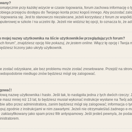
ywany?
omatycznie przy każdej wizycie
w czasie logowania, forum zachowa informację o ty
pobiega przejęciu dostępu do Twojego konta przez kogoś innego. Aby pozostać za
logowania się. Jest to stanowczo niezalecane, jeżeli korzystasz z forum ze współ
uterowej w szkole / na uczelni itp. Jeżeli nie widzisz tej opcji, to oznacza to, że a
u mojej nazwy użytkownika na liście użytkowników przeglądających forum?
ch forum”, znajdziesz opcję
Nie pokazuj, że jestem online
. Włącz tę opcję i Twoja
ędziesz liczony jako ukryty użytkownik.
e zostać odzyskane, ale bez problemu może zostać zresetowane. Przejdź na stronę 
prawdopodobnie niedługo znów będziesz mógł się zalogować.
ogować!
ową nazwę użytkownika i hasło. Jeśli tak, to nastąpiła jedna z tych dwóch rzeczy: 
że masz mniej niż 13 lat, to będziesz musiał wykonać instrukcje wysłane na Twój ad
ie albo przez administratora, zanim będziesz mógł się zalogować; informacja o tym
tępuj zgodnie z instrukcjami w nim zawartymi. Jeżeli nie otrzymałeś/aś żadnego e
 zaklasyfikowany jako spam przez filtr antyspamowy. Jeśli jesteś pewny/a, że poda
nistratorem.