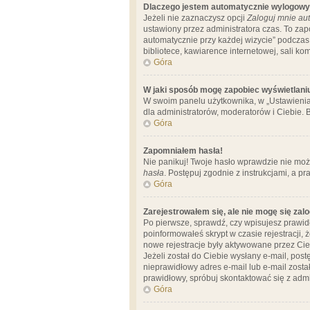
Dlaczego jestem automatycznie wylogow
Jeżeli nie zaznaczysz opcji
Zaloguj mnie aut
ustawiony przez administratora czas. To za
automatycznie przy każdej wizycie” podczas 
bibliotece, kawiarence internetowej, sali komp
Góra
W jaki sposób mogę zapobiec wyświetlani
W swoim panelu użytkownika, w „Ustawienia
dla administratorów, moderatorów i Ciebie. B
Góra
Zapomniałem hasła!
Nie panikuj! Twoje hasło wprawdzie nie moż
hasła
. Postępuj zgodnie z instrukcjami, a 
Góra
Zarejestrowałem się, ale nie mogę się zal
Po pierwsze, sprawdź, czy wpisujesz prawidł
poinformowałeś skrypt w czasie rejestracji, 
nowe rejestracje były aktywowane przez Cieb
Jeżeli został do Ciebie wysłany e-mail, pos
nieprawidłowy adres e-mail lub e-mail został
prawidłowy, spróbuj skontaktować się z admi
Góra