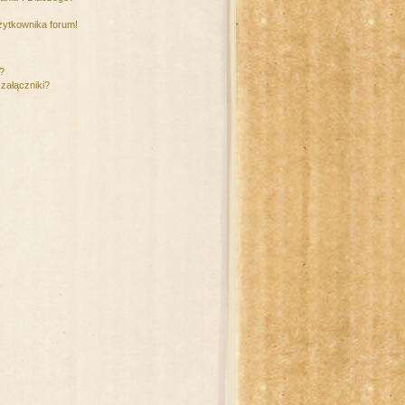
żytkownika forum!
m?
załączniki?