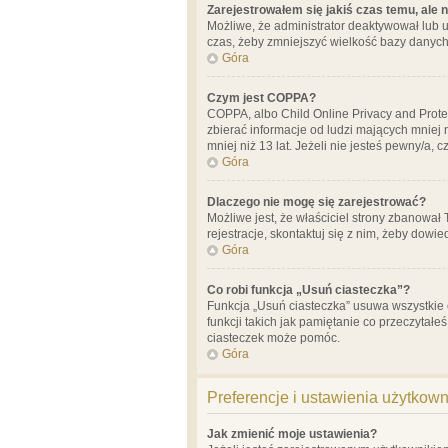
Zarejestrowałem się jakiś czas temu, ale 
Możliwe, że administrator deaktywował lub u
czas, żeby zmniejszyć wielkość bazy danych.
Góra
Czym jest COPPA?
COPPA, albo Child Online Privacy and Prote
zbierać informacje od ludzi mających mniej
mniej niż 13 lat. Jeżeli nie jesteś pewny/a,
Góra
Dlaczego nie mogę się zarejestrować?
Możliwe jest, że właściciel strony zbanował
rejestracje, skontaktuj się z nim, żeby dowie
Góra
Co robi funkcja „Usuń ciasteczka”?
Funkcja „Usuń ciasteczka” usuwa wszystkie 
funkcji takich jak pamiętanie co przeczytałe
ciasteczek może pomóc.
Góra
Preferencje i ustawienia użytkow
Jak zmienić moje ustawienia?