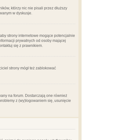
ów, którzy nic nie pisali przez dłuższy
żowanym w dyskusje.
aby strony internetowe mogące potencjalnie
informacji prywatnych od osoby mającej
ontaktuj się z prawnikiem.
ciciel strony mógł też zablokować
wany na forum. Dostarczają one również
z problemy z (wy)logowaniem się, usunięcie