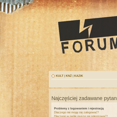
KULT
|
KNŻ
|
KAZIK
Najczęściej zadawane pytan
Problemy z logowaniem i rejestracją
Dlaczego nie mogę się zalogować?
Dlaczego w ogóle muszę się rejestrować?