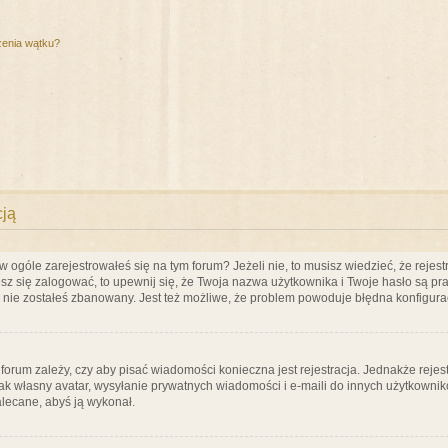
zenia wątku?
cją
ogóle zarejestrowałeś się na tym forum? Jeżeli nie, to musisz wiedzieć, że rejestr
esz się zalogować, to upewnij się, że Twoja nazwa użytkownika i Twoje hasło są praw
e nie zostałeś zbanowany. Jest też możliwe, że problem powoduje błędna konfigura
a forum zależy, czy aby pisać wiadomości konieczna jest rejestracja. Jednakże reje
jak własny avatar, wysyłanie prywatnych wiadomości i e-maili do innych użytkownik
zalecane, abyś ją wykonał.