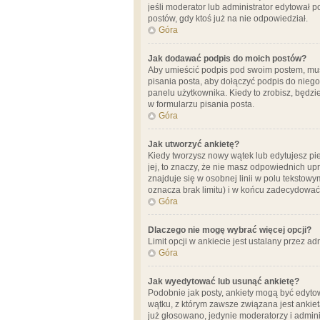
jeśli moderator lub administrator edytował 
postów, gdy ktoś już na nie odpowiedział.
Góra
Jak dodawać podpis do moich postów?
Aby umieścić podpis pod swoim postem, mus
pisania posta, aby dołączyć podpis do nie
panelu użytkownika. Kiedy to zrobisz, będ
w formularzu pisania posta.
Góra
Jak utworzyć ankietę?
Kiedy tworzysz nowy wątek lub edytujesz pier
jej, to znaczy, że nie masz odpowiednich up
znajduje się w osobnej linii w polu tekstow
oznacza brak limitu) i w końcu zadecydować
Góra
Dlaczego nie mogę wybrać więcej opcji?
Limit opcji w ankiecie jest ustalany przez ad
Góra
Jak wyedytować lub usunąć ankietę?
Podobnie jak posty, ankiety mogą być edytow
wątku, z którym zawsze związana jest ankieta
już głosowano, jedynie moderatorzy i admini