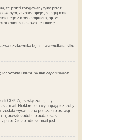
m, że jesteś zalogowany tylko przez
logowanym, zaznacz opcję „Zaloguj mnie
dzielonego z kimś komputera, np. w
dministrator zablokował tę funkcję.
 nazwa użytkownika będzie wyświetlana tylko
logowania i kliknij na link
Zapomniałem
Jeśli COPPA jest włączone, a Ty
res e-mail. Niektóre fora wymagają też, żeby
 została wyświetlona podczas rejestracji.
-maila, prawdopodobnie podałeś/aś
ny przez Ciebie adres e-mail jest