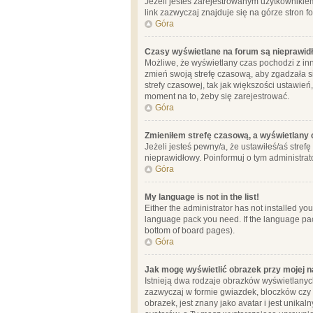
Jeżeli jesteś zarejestrowanym użytkownikie
link zazwyczaj znajduje się na górze stron f
Góra
Czasy wyświetlane na forum są nieprawid
Możliwe, że wyświetlany czas pochodzi z inne
zmień swoją strefę czasową, aby zgadzała 
strefy czasowej, tak jak większości ustawień
moment na to, żeby się zarejestrować.
Góra
Zmieniłem strefę czasową, a wyświetlany c
Jeżeli jesteś pewny/a, że ustawiłeś/aś stref
nieprawidłowy. Poinformuj o tym administrat
Góra
My language is not in the list!
Either the administrator has not installed yo
language pack you need. If the language pack
bottom of board pages).
Góra
Jak mogę wyświetlić obrazek przy mojej 
Istnieją dwa rodzaje obrazków wyświetlanyc
zazwyczaj w formie gwiazdek, bloczków czy k
obrazek, jest znany jako avatar i jest unik