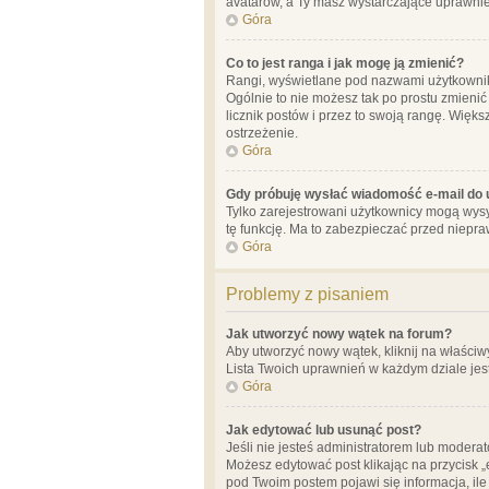
avatarów, a Ty masz wystarczające uprawnien
Góra
Co to jest ranga i jak mogę ją zmienić?
Rangi, wyświetlane pod nazwami użytkowników
Ogólnie to nie możesz tak po prostu zmienić
licznik postów i przez to swoją rangę. Więks
ostrzeżenie.
Góra
Gdy próbuję wysłać wiadomość e-mail do 
Tylko zarejestrowani użytkownicy mogą wysył
tę funkcję. Ma to zabezpieczać przed niep
Góra
Problemy z pisaniem
Jak utworzyć nowy wątek na forum?
Aby utworzyć nowy wątek, kliknij na właściw
Lista Twoich uprawnień w każdym dziale jes
Góra
Jak edytować lub usunąć post?
Jeśli nie jesteś administratorem lub moderat
Możesz edytować post klikając na przycisk „
pod Twoim postem pojawi się informacja, ile ra