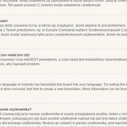
m, wszystkie Twoje ustawienia są zapisywane w bazie danych forum. Żeby je zmieni
orum. Ten panel pozwoli Ci zmienić swoje ustawienia i preferencje.
łowe!
j strefy czasowej niż ta, w której się znajdujesz. Jeżeli właśnie to jest probleme
się z Twoim położeniem, np. w Europie Centralnej wybierz Środkowoeuropejski C
, może zostać wykonana tylko przez zarejestrowanych użytkowników. Jeżeli nie jeste
zas nadal jest zły!
ę czasową i czas letni/DST prawidłowo, a czas nadal jest wyświetlany nieprawidłowo
ora, aby naprawił problem.
ur language or nobody has translated this board into your language. Try asking the bo
 does not exist, feel free to create a new translation. More information can be foun
nazwie użytkownika?
h (zazwyczaj) przy nazwie użytkownika w czasie przeglądania postów. Jeden z nic
ropek, pokazujących jak dużo postów użytkownik napisał lub jaki jest status użyt
alny dla każdego użytkownika. Możesz go ustawić w panelu użytkownika, pod warunki