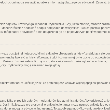
post, choć oni mogą zostawić notatkę z informacją dlaczego go edytowali. Zauważ,
isz najpierw utworzyć go w panelu użytkownika. Gdy już to zrobisz, możesz zazn
go. Możesz również dodawać podpis domyślnie do wszystkich Twoich postów, popr
ziesz mógł nadal decydować o nie dołączeniu go do pojedynczych postów poprzez
wszy post już istniejącego, kliknij zakładkę „Tworzenie ankiety” znajdującą się pon
rawnień, by tworzyć ankiety. Wprowadź tytuł i co najmniej dwie opcje do odpowiedn
ym. Możesz również ustalić liczbę opcji, które użytkownik może wybrać w ankiecie, 
, czy użytkownicy mogą zmieniać swoje głosy.
ministratora forum. Jeśli sądzisz, że potrzebujesz wstawić więcej opcji niż pozwala n
ane tylko przez ich autorów, moderatorów lub administratorów. Aby edytować ankie
. Jeśli nikt jeszcze nie głosował w ankiecie, jej autor może usunąć ankietę lub edy
stratorzy mogą ją edytować lub usunąć. To zapobiega modyfikowaniu ankiety, kiedy 