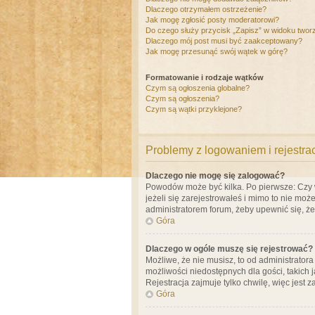
Dlaczego otrzymałem ostrzeżenie?
Jak mogę zgłosić posty moderatorowi?
Do czego służy przycisk „Zapisz” w widoku twor
Dlaczego mój post musi być zaakceptowany?
Jak mogę przesunąć swój wątek w górę?
Formatowanie i rodzaje wątków
Czym są ogłoszenia globalne?
Czym są ogłoszenia?
Czym są wątki przyklejone?
Problemy z logowaniem i rejestra
Dlaczego nie mogę się zalogować?
Powodów może być kilka. Po pierwsze: Czy w 
jeżeli się zarejestrowałeś i mimo to nie moż
administratorem forum, żeby upewnić się, ż
Góra
Dlaczego w ogóle muszę się rejestrować?
Możliwe, że nie musisz, to od administrator
możliwości niedostępnych dla gości, takich 
Rejestracja zajmuje tylko chwilę, więc jest 
Góra