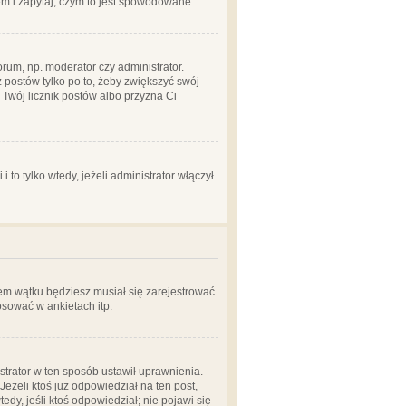
em i zapytaj, czym to jest spowodowane.
rum, np. moderator czy administrator.
 postów tylko po to, żeby zwiększyć swój
y Twój licznik postów albo przyzna Ci
o tylko wtedy, jeżeli administrator włączył
em wątku będziesz musiał się zarejestrować.
sować w ankietach itp.
istrator w ten sposób ustawił uprawnienia.
eżeli ktoś już odpowiedział na ten post,
tedy, jeśli ktoś odpowiedział; nie pojawi się