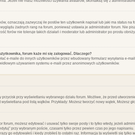
ia. Jeżeli nie masz możliwości używania avatarów, skontaktuj się z administrator
, oznaczają zazwyczaj ile postów ten użytkownik napisał lub jaki ma status na fo
 wyglądu żadnych rang na forum, ponieważ ustawia je administrator forum. Nie pisz
zość forów nie toleruje takich działań i moderator lub administrator po prostu obniż
użytkownika, forum każe mi się zalogować. Dlaczego?
ać e-maile do innych użytkowników przez wbudowany formularz wysyłania e-maili i t
rawidłowym używaniem systemu e-maili przez anonimowych użytkowników.
y przycisk przy wyświetlaniu wybranego działu forum. Możliwe, że przed utworzeni
t wyświetlana pod listą wątków. Przykłady: Możesz tworzyć nowy wątek, Możesz gło
or forum, możesz edytować i usuwać tylko swoje posty i to tylko wtedy, jeżeli admin
edytuj” przy wybranym poście, czasami tylko przez pewien czas po jego napisaniu. J
zy go edytowałeś i kiedy zrobiłeś to ostatni raz. Informacja ta wyświetli się tylko w