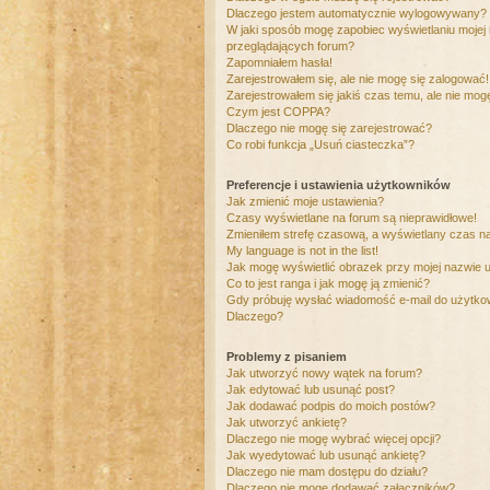
Dlaczego jestem automatycznie wylogowywany?
W jaki sposób mogę zapobiec wyświetlaniu mojej
przeglądających forum?
Zapomniałem hasła!
Zarejestrowałem się, ale nie mogę się zalogować!
Zarejestrowałem się jakiś czas temu, ale nie mog
Czym jest COPPA?
Dlaczego nie mogę się zarejestrować?
Co robi funkcja „Usuń ciasteczka”?
Preferencje i ustawienia użytkowników
Jak zmienić moje ustawienia?
Czasy wyświetlane na forum są nieprawidłowe!
Zmieniłem strefę czasową, a wyświetlany czas nad
My language is not in the list!
Jak mogę wyświetlić obrazek przy mojej nazwie 
Co to jest ranga i jak mogę ją zmienić?
Gdy próbuję wysłać wiadomość e-mail do użytkow
Dlaczego?
Problemy z pisaniem
Jak utworzyć nowy wątek na forum?
Jak edytować lub usunąć post?
Jak dodawać podpis do moich postów?
Jak utworzyć ankietę?
Dlaczego nie mogę wybrać więcej opcji?
Jak wyedytować lub usunąć ankietę?
Dlaczego nie mam dostępu do działu?
Dlaczego nie mogę dodawać załączników?