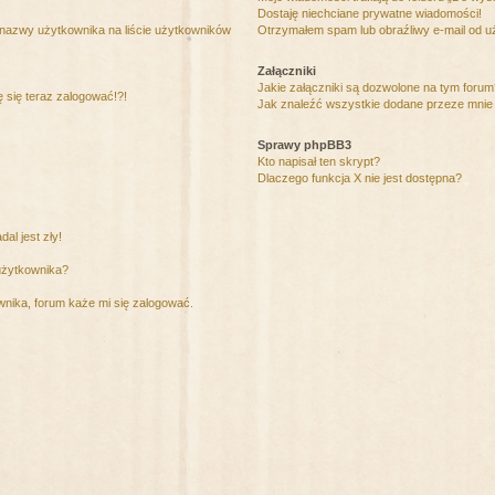
Dostaję niechciane prywatne wiadomości!
 nazwy użytkownika na liście użytkowników
Otrzymałem spam lub obraźliwy e-mail od u
Załączniki
Jakie załączniki są dozwolone na tym foru
ę się teraz zalogować!?!
Jak znaleźć wszystkie dodane przeze mnie 
Sprawy phpBB3
Kto napisał ten skrypt?
Dlaczego funkcja X nie jest dostępna?
al jest zły!
użytkownika?
nika, forum każe mi się zalogować.