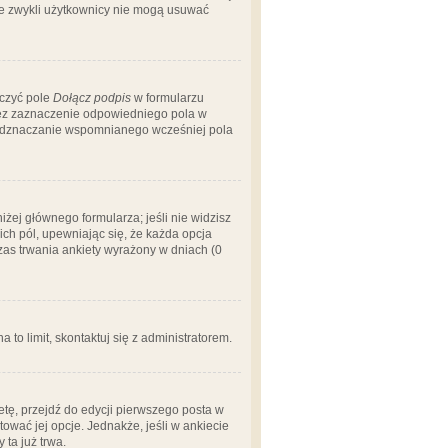
 że zwykli użytkownicy nie mogą usuwać
aczyć pole
Dołącz podpis
w formularzu
zez zaznaczenie odpowiedniego pola w
 odznaczanie wspomnianego wcześniej pola
iżej głównego formularza; jeśli nie widzisz
ich pól, upewniając się, że każda opcja
czas trwania ankiety wyrażony w dniach (0
a to limit, skontaktuj się z administratorem.
tę, przejdź do edycji pierwszego posta w
tować jej opcje. Jednakże, jeśli w ankiecie
ta już trwa.