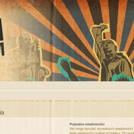
ia
Prywatne wiadomości
Nie mogę wysyłać prywatnych wiadomości!
Moje wiadomości trafiają do folderu „Do wys