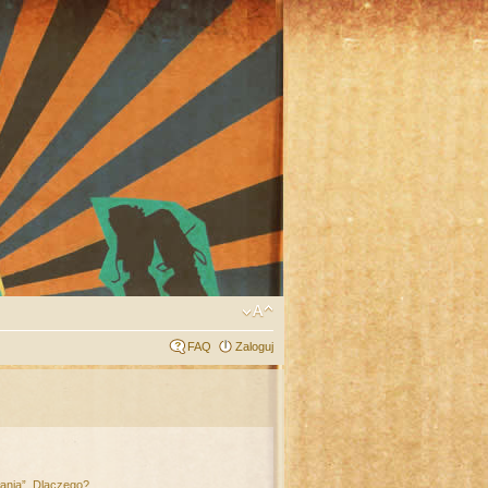
FAQ
Zaloguj
łania”. Dlaczego?