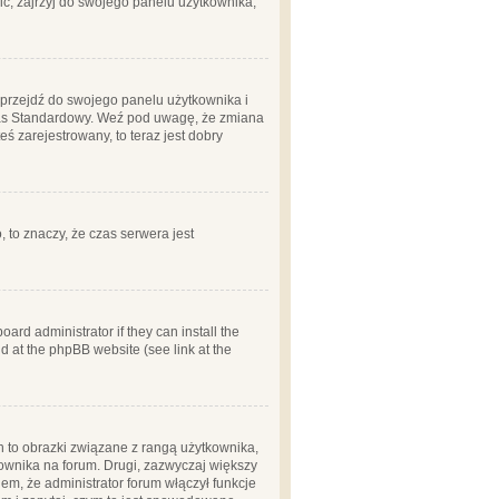
ć, zajrzyj do swojego panelu użytkownika;
m, przejdź do swojego panelu użytkownika i
zas Standardowy. Weź pod uwagę, że zmiana
ś zarejestrowany, to teraz jest dobry
, to znaczy, że czas serwera jest
ard administrator if they can install the
d at the phpBB website (see link at the
h to obrazki związane z rangą użytkownika,
kownika na forum. Drugi, zazwyczaj większy
em, że administrator forum włączył funkcje