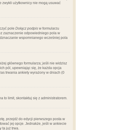
 że zwykli użytkownicy nie mogą usuwać
aczyć pole
Dołącz podpis
w formularzu
zez zaznaczenie odpowiedniego pola w
 odznaczanie wspomnianego wcześniej pola
iżej głównego formularza; jeśli nie widzisz
ich pól, upewniając się, że każda opcja
czas trwania ankiety wyrażony w dniach (0
a to limit, skontaktuj się z administratorem.
tę, przejdź do edycji pierwszego posta w
tować jej opcje. Jednakże, jeśli w ankiecie
ta już trwa.