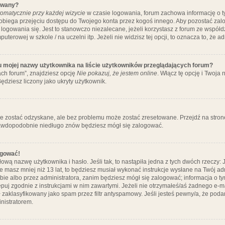
ywany?
omatycznie przy każdej wizycie
w czasie logowania, forum zachowa informację o ty
pobiega przejęciu dostępu do Twojego konta przez kogoś innego. Aby pozostać za
logowania się. Jest to stanowczo niezalecane, jeżeli korzystasz z forum ze współ
uterowej w szkole / na uczelni itp. Jeżeli nie widzisz tej opcji, to oznacza to, że a
u mojej nazwy użytkownika na liście użytkowników przeglądających forum?
ch forum”, znajdziesz opcję
Nie pokazuj, że jestem online
. Włącz tę opcję i Twoja
ędziesz liczony jako ukryty użytkownik.
e zostać odzyskane, ale bez problemu może zostać zresetowane. Przejdź na stronę 
prawdopodobnie niedługo znów będziesz mógł się zalogować.
ogować!
ową nazwę użytkownika i hasło. Jeśli tak, to nastąpiła jedna z tych dwóch rzeczy: 
że masz mniej niż 13 lat, to będziesz musiał wykonać instrukcje wysłane na Twój ad
ie albo przez administratora, zanim będziesz mógł się zalogować; informacja o tym
tępuj zgodnie z instrukcjami w nim zawartymi. Jeżeli nie otrzymałeś/aś żadnego e
 zaklasyfikowany jako spam przez filtr antyspamowy. Jeśli jesteś pewny/a, że poda
nistratorem.