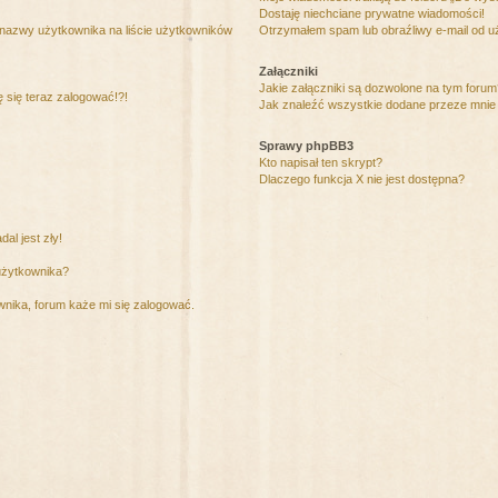
Dostaję niechciane prywatne wiadomości!
 nazwy użytkownika na liście użytkowników
Otrzymałem spam lub obraźliwy e-mail od u
Załączniki
Jakie załączniki są dozwolone na tym foru
ę się teraz zalogować!?!
Jak znaleźć wszystkie dodane przeze mnie 
Sprawy phpBB3
Kto napisał ten skrypt?
Dlaczego funkcja X nie jest dostępna?
al jest zły!
użytkownika?
nika, forum każe mi się zalogować.