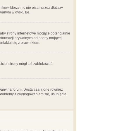
ów, którzy nic nie pisali przez dłuższy
żowanym w dyskusje.
aby strony internetowe mogące potencjalnie
informacji prywatnych od osoby mającej
ontaktuj się z prawnikiem.
ciciel strony mógł też zablokować
wany na forum. Dostarczają one również
z problemy z (wy)logowaniem się, usunięcie