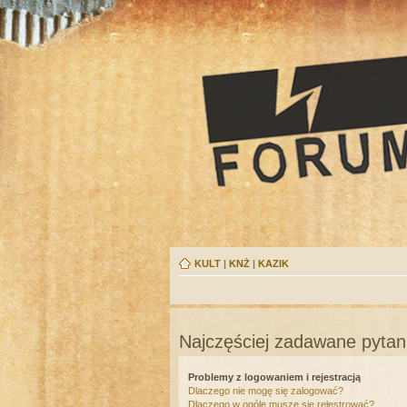
KULT
|
KNŻ
|
KAZIK
Najczęściej zadawane pytan
Problemy z logowaniem i rejestracją
Dlaczego nie mogę się zalogować?
Dlaczego w ogóle muszę się rejestrować?