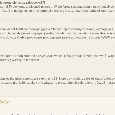
nie mogę się teraz zalogować!?!
sunął Twoje konto z jakiegoś powodu. Wiele forów systematycznie usuwa użytkownik
 Jeżeli to nastąpiło, spróbuj zarejestrować się jeszcze raz i być bardziej zaanga
ction Act of 1998, to obowiązujące w Stanach Zjednoczonych prawo, wymagające, 
 niż 13 lat, miały piśmienną zgodę rodziców lub prawnych opiekunów na zbieranie 
 czy to dotyczy Ciebie jako kogoś próbującego zarejestrować się na stronie WWW, sk
 Twój adres IP lub zabronił nazwy użytkownika, którą próbujesz zarejestrować. Właś
dzieć się więcej na ten temat.
ciasteczka utworzone przez skrypt phpBB, które powodują, że jesteś nadal zalogo
ś, a czego nie, jeżeli zostały one włączone przez administratora forum. Jeżeli mas
ników