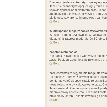
Dlaczego jestem automatycznie wylogow
Jeżeli nie zaznaczysz opcji
Zaloguj mnie aut
ustawiony przez administratora czas. To za
automatycznie przy każdej wizycie” podczas 
bibliotece, kawiarence internetowej, sali komp
Góra
W jaki sposób mogę zapobiec wyświetlani
W swoim panelu użytkownika, w „Ustawienia
dla administratorów, moderatorów i Ciebie. B
Góra
Zapomniałem hasła!
Nie panikuj! Twoje hasło wprawdzie nie moż
hasła
. Postępuj zgodnie z instrukcjami, a 
Góra
Zarejestrowałem się, ale nie mogę się zal
Po pierwsze, sprawdź, czy wpisujesz prawidł
poinformowałeś skrypt w czasie rejestracji, 
nowe rejestracje były aktywowane przez Cieb
Jeżeli został do Ciebie wysłany e-mail, pos
nieprawidłowy adres e-mail lub e-mail został
prawidłowy, spróbuj skontaktować się z admi
Góra