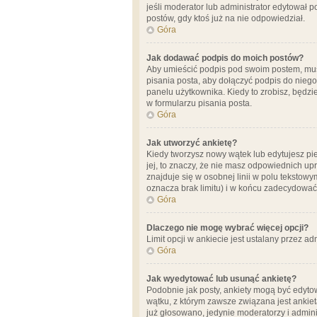
jeśli moderator lub administrator edytował 
postów, gdy ktoś już na nie odpowiedział.
Góra
Jak dodawać podpis do moich postów?
Aby umieścić podpis pod swoim postem, mus
pisania posta, aby dołączyć podpis do nie
panelu użytkownika. Kiedy to zrobisz, będ
w formularzu pisania posta.
Góra
Jak utworzyć ankietę?
Kiedy tworzysz nowy wątek lub edytujesz pier
jej, to znaczy, że nie masz odpowiednich up
znajduje się w osobnej linii w polu tekstow
oznacza brak limitu) i w końcu zadecydować
Góra
Dlaczego nie mogę wybrać więcej opcji?
Limit opcji w ankiecie jest ustalany przez ad
Góra
Jak wyedytować lub usunąć ankietę?
Podobnie jak posty, ankiety mogą być edytow
wątku, z którym zawsze związana jest ankieta
już głosowano, jedynie moderatorzy i admini