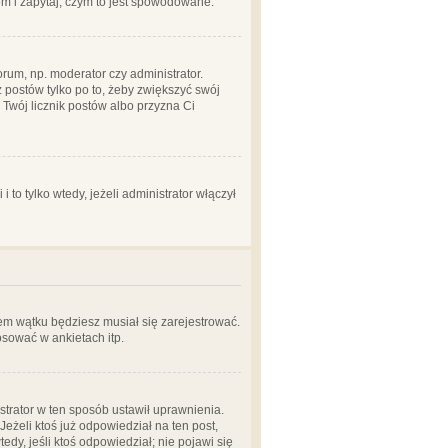
em i zapytaj, czym to jest spowodowane.
rum, np. moderator czy administrator.
 postów tylko po to, żeby zwiększyć swój
y Twój licznik postów albo przyzna Ci
o tylko wtedy, jeżeli administrator włączył
em wątku będziesz musiał się zarejestrować.
sować w ankietach itp.
istrator w ten sposób ustawił uprawnienia.
eżeli ktoś już odpowiedział na ten post,
tedy, jeśli ktoś odpowiedział; nie pojawi się