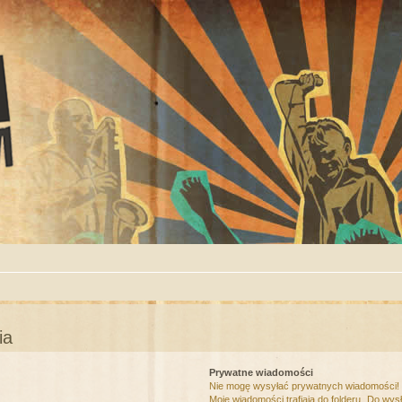
ia
Prywatne wiadomości
Nie mogę wysyłać prywatnych wiadomości!
Moje wiadomości trafiają do folderu „Do wys