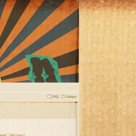
FAQ
Zaloguj
łania”. Dlaczego?