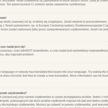
m, wszystkie Twoje ustawienia są zapisywane w bazie danych forum. Żeby je zmieni
orum. Ten panel pozwoli Ci zmienić swoje ustawienia i preferencje.
łowe!
j strefy czasowej niż ta, w której się znajdujesz. Jeżeli właśnie to jest probleme
się z Twoim położeniem, np. w Europie Centralnej wybierz Środkowoeuropejski C
, może zostać wykonana tylko przez zarejestrowanych użytkowników. Jeżeli nie jeste
zas nadal jest zły!
ę czasową i czas letni/DST prawidłowo, a czas nadal jest wyświetlany nieprawidłowo
ora, aby naprawił problem.
ur language or nobody has translated this board into your language. Try asking the bo
 does not exist, feel free to create a new translation. More information can be foun
nazwie użytkownika?
h (zazwyczaj) przy nazwie użytkownika w czasie przeglądania postów. Jeden z nic
ropek, pokazujących jak dużo postów użytkownik napisał lub jaki jest status użyt
alny dla każdego użytkownika. Możesz go ustawić w panelu użytkownika, pod warunki