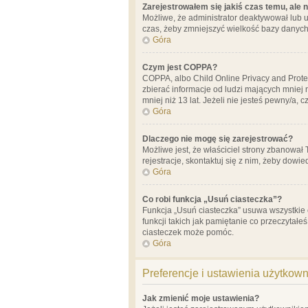
Zarejestrowałem się jakiś czas temu, ale 
Możliwe, że administrator deaktywował lub u
czas, żeby zmniejszyć wielkość bazy danych.
Góra
Czym jest COPPA?
COPPA, albo Child Online Privacy and Prote
zbierać informacje od ludzi mających mniej
mniej niż 13 lat. Jeżeli nie jesteś pewny/a,
Góra
Dlaczego nie mogę się zarejestrować?
Możliwe jest, że właściciel strony zbanował
rejestracje, skontaktuj się z nim, żeby dowie
Góra
Co robi funkcja „Usuń ciasteczka”?
Funkcja „Usuń ciasteczka” usuwa wszystkie 
funkcji takich jak pamiętanie co przeczytałe
ciasteczek może pomóc.
Góra
Preferencje i ustawienia użytkow
Jak zmienić moje ustawienia?