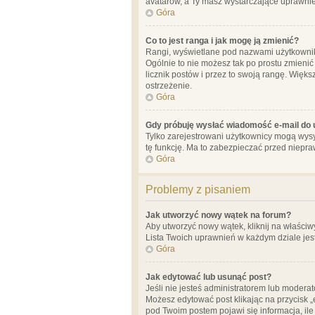
avatarów, a Ty masz wystarczające uprawnien
Góra
Co to jest ranga i jak mogę ją zmienić?
Rangi, wyświetlane pod nazwami użytkowników
Ogólnie to nie możesz tak po prostu zmienić
licznik postów i przez to swoją rangę. Więks
ostrzeżenie.
Góra
Gdy próbuję wysłać wiadomość e-mail do 
Tylko zarejestrowani użytkownicy mogą wysył
tę funkcję. Ma to zabezpieczać przed niep
Góra
Problemy z pisaniem
Jak utworzyć nowy wątek na forum?
Aby utworzyć nowy wątek, kliknij na właściw
Lista Twoich uprawnień w każdym dziale jes
Góra
Jak edytować lub usunąć post?
Jeśli nie jesteś administratorem lub moderat
Możesz edytować post klikając na przycisk „
pod Twoim postem pojawi się informacja, ile ra