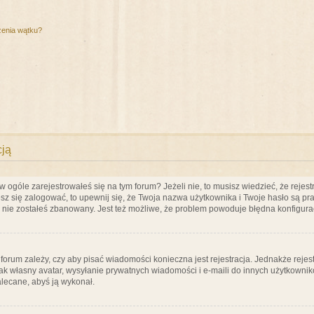
zenia wątku?
cją
ogóle zarejestrowałeś się na tym forum? Jeżeli nie, to musisz wiedzieć, że rejestr
esz się zalogować, to upewnij się, że Twoja nazwa użytkownika i Twoje hasło są praw
e nie zostałeś zbanowany. Jest też możliwe, że problem powoduje błędna konfigura
a forum zależy, czy aby pisać wiadomości konieczna jest rejestracja. Jednakże reje
jak własny avatar, wysyłanie prywatnych wiadomości i e-maili do innych użytkownik
zalecane, abyś ją wykonał.