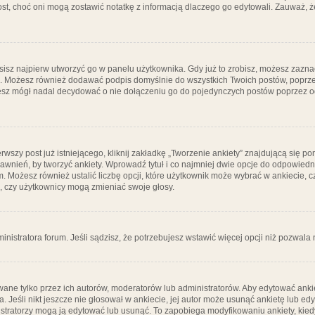
post, choć oni mogą zostawić notatkę z informacją dlaczego go edytowali. Zauważ,
isz najpierw utworzyć go w panelu użytkownika. Gdy już to zrobisz, możesz zazn
go. Możesz również dodawać podpis domyślnie do wszystkich Twoich postów, popr
ziesz mógł nadal decydować o nie dołączeniu go do pojedynczych postów poprzez
wszy post już istniejącego, kliknij zakładkę „Tworzenie ankiety” znajdującą się pon
rawnień, by tworzyć ankiety. Wprowadź tytuł i co najmniej dwie opcje do odpowiedn
ym. Możesz również ustalić liczbę opcji, które użytkownik może wybrać w ankiecie, 
, czy użytkownicy mogą zmieniać swoje głosy.
ministratora forum. Jeśli sądzisz, że potrzebujesz wstawić więcej opcji niż pozwala n
ane tylko przez ich autorów, moderatorów lub administratorów. Aby edytować ankie
. Jeśli nikt jeszcze nie głosował w ankiecie, jej autor może usunąć ankietę lub edy
stratorzy mogą ją edytować lub usunąć. To zapobiega modyfikowaniu ankiety, kiedy 