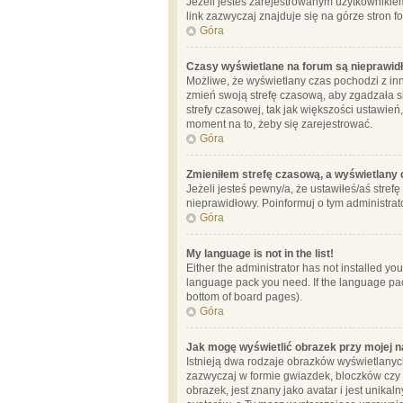
Jeżeli jesteś zarejestrowanym użytkownikie
link zazwyczaj znajduje się na górze stron f
Góra
Czasy wyświetlane na forum są nieprawid
Możliwe, że wyświetlany czas pochodzi z inne
zmień swoją strefę czasową, aby zgadzała 
strefy czasowej, tak jak większości ustawień
moment na to, żeby się zarejestrować.
Góra
Zmieniłem strefę czasową, a wyświetlany c
Jeżeli jesteś pewny/a, że ustawiłeś/aś stref
nieprawidłowy. Poinformuj o tym administrat
Góra
My language is not in the list!
Either the administrator has not installed yo
language pack you need. If the language pack
bottom of board pages).
Góra
Jak mogę wyświetlić obrazek przy mojej 
Istnieją dwa rodzaje obrazków wyświetlanyc
zazwyczaj w formie gwiazdek, bloczków czy k
obrazek, jest znany jako avatar i jest unik