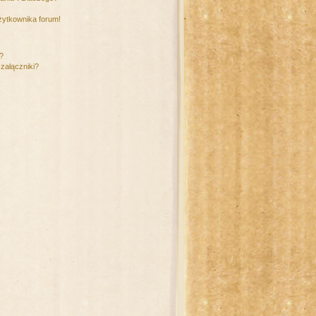
żytkownika forum!
m?
załączniki?