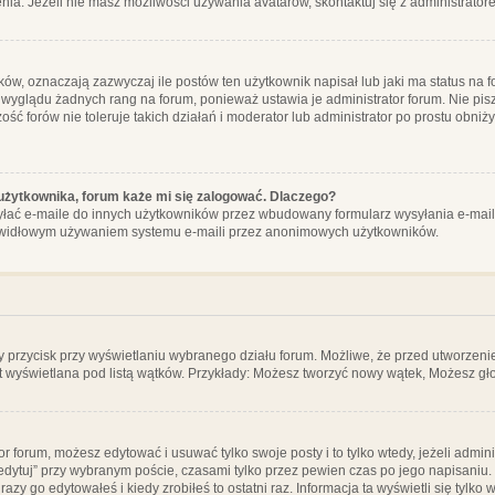
ia. Jeżeli nie masz możliwości używania avatarów, skontaktuj się z administrator
, oznaczają zazwyczaj ile postów ten użytkownik napisał lub jaki ma status na fo
 wyglądu żadnych rang na forum, ponieważ ustawia je administrator forum. Nie pisz
zość forów nie toleruje takich działań i moderator lub administrator po prostu obniż
użytkownika, forum każe mi się zalogować. Dlaczego?
ać e-maile do innych użytkowników przez wbudowany formularz wysyłania e-maili i t
rawidłowym używaniem systemu e-maili przez anonimowych użytkowników.
y przycisk przy wyświetlaniu wybranego działu forum. Możliwe, że przed utworzeni
t wyświetlana pod listą wątków. Przykłady: Możesz tworzyć nowy wątek, Możesz gło
or forum, możesz edytować i usuwać tylko swoje posty i to tylko wtedy, jeżeli admin
edytuj” przy wybranym poście, czasami tylko przez pewien czas po jego napisaniu. J
zy go edytowałeś i kiedy zrobiłeś to ostatni raz. Informacja ta wyświetli się tylko w