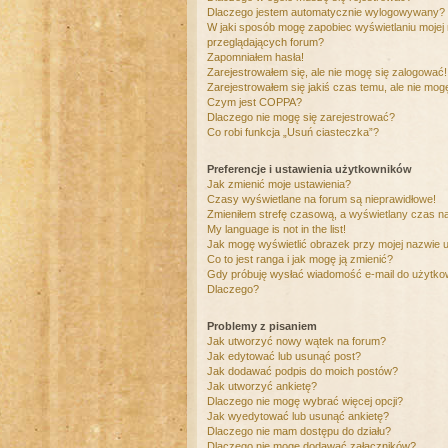
Dlaczego jestem automatycznie wylogowywany?
W jaki sposób mogę zapobiec wyświetlaniu mojej
przeglądających forum?
Zapomniałem hasła!
Zarejestrowałem się, ale nie mogę się zalogować!
Zarejestrowałem się jakiś czas temu, ale nie mog
Czym jest COPPA?
Dlaczego nie mogę się zarejestrować?
Co robi funkcja „Usuń ciasteczka”?
Preferencje i ustawienia użytkowników
Jak zmienić moje ustawienia?
Czasy wyświetlane na forum są nieprawidłowe!
Zmieniłem strefę czasową, a wyświetlany czas nad
My language is not in the list!
Jak mogę wyświetlić obrazek przy mojej nazwie 
Co to jest ranga i jak mogę ją zmienić?
Gdy próbuję wysłać wiadomość e-mail do użytkow
Dlaczego?
Problemy z pisaniem
Jak utworzyć nowy wątek na forum?
Jak edytować lub usunąć post?
Jak dodawać podpis do moich postów?
Jak utworzyć ankietę?
Dlaczego nie mogę wybrać więcej opcji?
Jak wyedytować lub usunąć ankietę?
Dlaczego nie mam dostępu do działu?
Dlaczego nie mogę dodawać załączników?