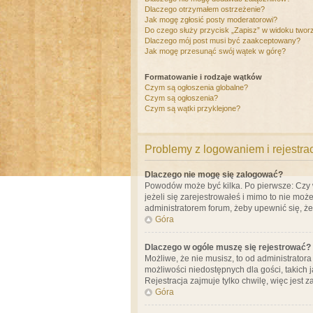
Dlaczego otrzymałem ostrzeżenie?
Jak mogę zgłosić posty moderatorowi?
Do czego służy przycisk „Zapisz” w widoku twor
Dlaczego mój post musi być zaakceptowany?
Jak mogę przesunąć swój wątek w górę?
Formatowanie i rodzaje wątków
Czym są ogłoszenia globalne?
Czym są ogłoszenia?
Czym są wątki przyklejone?
Problemy z logowaniem i rejestra
Dlaczego nie mogę się zalogować?
Powodów może być kilka. Po pierwsze: Czy w 
jeżeli się zarejestrowałeś i mimo to nie moż
administratorem forum, żeby upewnić się, ż
Góra
Dlaczego w ogóle muszę się rejestrować?
Możliwe, że nie musisz, to od administrator
możliwości niedostępnych dla gości, takich 
Rejestracja zajmuje tylko chwilę, więc jest 
Góra