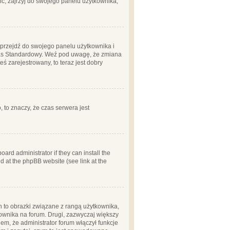
ć, zajrzyj do swojego panelu użytkownika;
m, przejdź do swojego panelu użytkownika i
zas Standardowy. Weź pod uwagę, że zmiana
ś zarejestrowany, to teraz jest dobry
, to znaczy, że czas serwera jest
ard administrator if they can install the
d at the phpBB website (see link at the
h to obrazki związane z rangą użytkownika,
kownika na forum. Drugi, zazwyczaj większy
em, że administrator forum włączył funkcje