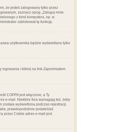
m, że jesteś zalogowany tylko przez
logowanym, zaznacz opcję „Zaloguj mnie
dzielonego z kimś komputera, np. w
dministrator zablokował tę funkcję.
 nazwa użytkownika będzie wyświetlana tylko
logowania i kliknij na link
Zapomniałem
Jeśli COPPA jest włączone, a Ty
res e-mail. Niektóre fora wymagają też, żeby
 została wyświetlona podczas rejestracji.
-maila, prawdopodobnie podałeś/aś
ny przez Ciebie adres e-mail jest