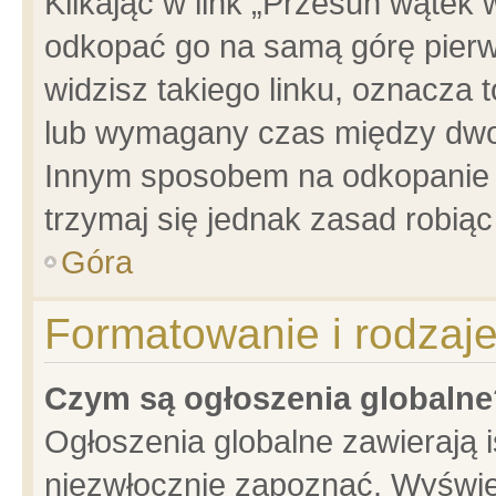
Klikając w link „Przesuń wątek
odkopać go na samą górę pierwsz
widzisz takiego linku, oznacza 
lub wymagany czas między dwoma
Innym sposobem na odkopanie w
trzymaj się jednak zasad robiąc 
Góra
Formatowanie i rodzaj
Czym są ogłoszenia globalne
Ogłoszenia globalne zawierają is
niezwłocznie zapoznać. Wyświet