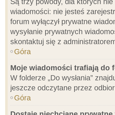
Są trzy powody, dla których n
wiadomości: nie jesteś zarejest
forum wyłączył prywatne wiadom
wysyłanie prywatnych wiadomości
skontaktuj się z administratore
Góra
Moje wiadomości trafiają do 
W folderze „Do wysłania” znajdu
jeszcze odczytane przez odbior
Góra
Dostaję niechciane prywatne