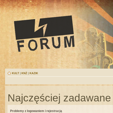
KULT
|
KNŻ
|
KAZIK
Najczęściej zadawane 
Problemy z logowaniem i rejestracją