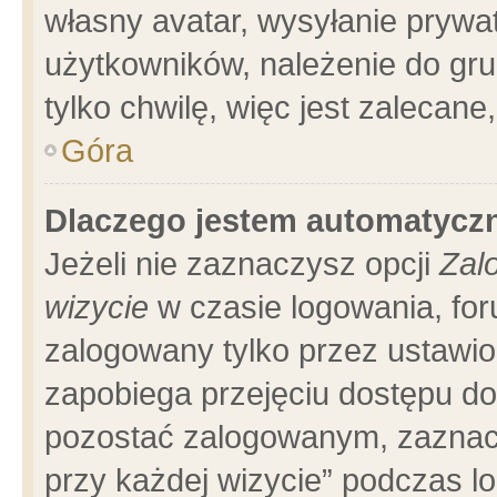
własny avatar, wysyłanie prywa
użytkowników, należenie do gru
tylko chwilę, więc jest zalecane
Góra
Dlaczego jestem automatyc
Jeżeli nie zaznaczysz opcji
Zal
wizycie
w czasie logowania, for
zalogowany tylko przez ustawio
zapobiega przejęciu dostępu d
pozostać zalogowanym, zaznacz
przy każdej wizycie” podczas l