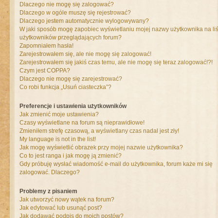
Dlaczego nie mogę się zalogować?
Dlaczego w ogóle muszę się rejestrować?
Dlaczego jestem automatycznie wylogowywany?
W jaki sposób mogę zapobiec wyświetlaniu mojej nazwy użytkownika na liś
użytkowników przeglądających forum?
Zapomniałem hasła!
Zarejestrowałem się, ale nie mogę się zalogować!
Zarejestrowałem się jakiś czas temu, ale nie mogę się teraz zalogować!?!
Czym jest COPPA?
Dlaczego nie mogę się zarejestrować?
Co robi funkcja „Usuń ciasteczka”?
Preferencje i ustawienia użytkowników
Jak zmienić moje ustawienia?
Czasy wyświetlane na forum są nieprawidłowe!
Zmieniłem strefę czasową, a wyświetlany czas nadal jest zły!
My language is not in the list!
Jak mogę wyświetlić obrazek przy mojej nazwie użytkownika?
Co to jest ranga i jak mogę ją zmienić?
Gdy próbuję wysłać wiadomość e-mail do użytkownika, forum każe mi się
zalogować. Dlaczego?
Problemy z pisaniem
Jak utworzyć nowy wątek na forum?
Jak edytować lub usunąć post?
Jak dodawać podpis do moich postów?