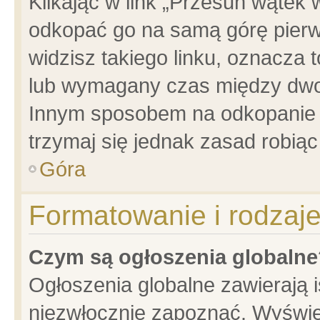
Klikając w link „Przesuń wątek
odkopać go na samą górę pierwsz
widzisz takiego linku, oznacza 
lub wymagany czas między dwoma
Innym sposobem na odkopanie w
trzymaj się jednak zasad robiąc 
Góra
Formatowanie i rodzaj
Czym są ogłoszenia globalne
Ogłoszenia globalne zawierają is
niezwłocznie zapoznać. Wyświet