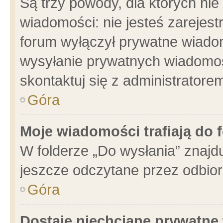
Są trzy powody, dla których n
wiadomości: nie jesteś zarejest
forum wyłączył prywatne wiadom
wysyłanie prywatnych wiadomości
skontaktuj się z administratore
Góra
Moje wiadomości trafiają do 
W folderze „Do wysłania” znajdu
jeszcze odczytane przez odbior
Góra
Dostaję niechciane prywatne