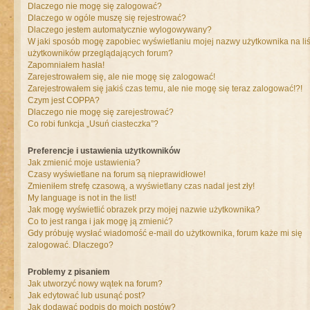
Dlaczego nie mogę się zalogować?
Dlaczego w ogóle muszę się rejestrować?
Dlaczego jestem automatycznie wylogowywany?
W jaki sposób mogę zapobiec wyświetlaniu mojej nazwy użytkownika na liś
użytkowników przeglądających forum?
Zapomniałem hasła!
Zarejestrowałem się, ale nie mogę się zalogować!
Zarejestrowałem się jakiś czas temu, ale nie mogę się teraz zalogować!?!
Czym jest COPPA?
Dlaczego nie mogę się zarejestrować?
Co robi funkcja „Usuń ciasteczka”?
Preferencje i ustawienia użytkowników
Jak zmienić moje ustawienia?
Czasy wyświetlane na forum są nieprawidłowe!
Zmieniłem strefę czasową, a wyświetlany czas nadal jest zły!
My language is not in the list!
Jak mogę wyświetlić obrazek przy mojej nazwie użytkownika?
Co to jest ranga i jak mogę ją zmienić?
Gdy próbuję wysłać wiadomość e-mail do użytkownika, forum każe mi się
zalogować. Dlaczego?
Problemy z pisaniem
Jak utworzyć nowy wątek na forum?
Jak edytować lub usunąć post?
Jak dodawać podpis do moich postów?