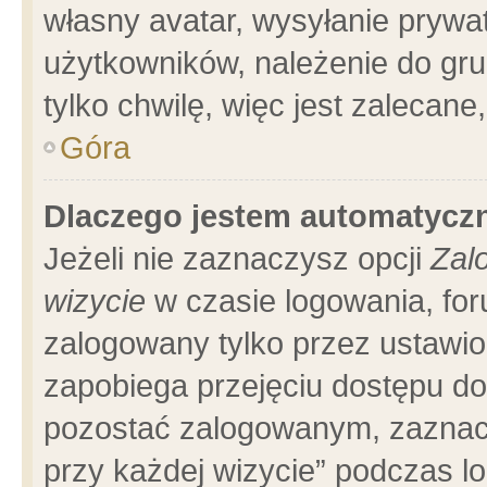
własny avatar, wysyłanie prywa
użytkowników, należenie do gru
tylko chwilę, więc jest zalecane
Góra
Dlaczego jestem automatyc
Jeżeli nie zaznaczysz opcji
Zal
wizycie
w czasie logowania, for
zalogowany tylko przez ustawio
zapobiega przejęciu dostępu d
pozostać zalogowanym, zaznacz
przy każdej wizycie” podczas l