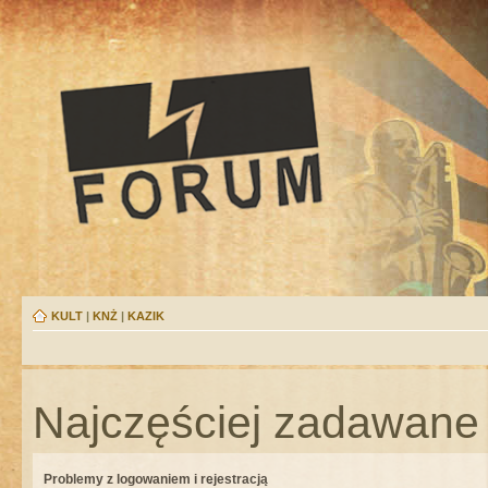
KULT
|
KNŻ
|
KAZIK
Najczęściej zadawane 
Problemy z logowaniem i rejestracją