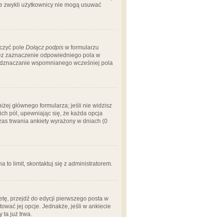
 że zwykli użytkownicy nie mogą usuwać
aczyć pole
Dołącz podpis
w formularzu
zez zaznaczenie odpowiedniego pola w
 odznaczanie wspomnianego wcześniej pola
iżej głównego formularza; jeśli nie widzisz
ich pól, upewniając się, że każda opcja
czas trwania ankiety wyrażony w dniach (0
a to limit, skontaktuj się z administratorem.
tę, przejdź do edycji pierwszego posta w
tować jej opcje. Jednakże, jeśli w ankiecie
ta już trwa.