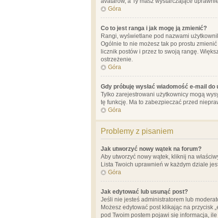
avatarów, a Ty masz wystarczające uprawnien
Góra
Co to jest ranga i jak mogę ją zmienić?
Rangi, wyświetlane pod nazwami użytkowników
Ogólnie to nie możesz tak po prostu zmienić
licznik postów i przez to swoją rangę. Więks
ostrzeżenie.
Góra
Gdy próbuję wysłać wiadomość e-mail do 
Tylko zarejestrowani użytkownicy mogą wysył
tę funkcję. Ma to zabezpieczać przed niep
Góra
Problemy z pisaniem
Jak utworzyć nowy wątek na forum?
Aby utworzyć nowy wątek, kliknij na właściw
Lista Twoich uprawnień w każdym dziale jes
Góra
Jak edytować lub usunąć post?
Jeśli nie jesteś administratorem lub moderat
Możesz edytować post klikając na przycisk „
pod Twoim postem pojawi się informacja, ile ra