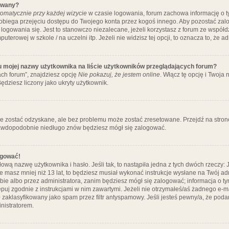
ywany?
omatycznie przy każdej wizycie
w czasie logowania, forum zachowa informację o ty
pobiega przejęciu dostępu do Twojego konta przez kogoś innego. Aby pozostać za
logowania się. Jest to stanowczo niezalecane, jeżeli korzystasz z forum ze współ
uterowej w szkole / na uczelni itp. Jeżeli nie widzisz tej opcji, to oznacza to, że a
u mojej nazwy użytkownika na liście użytkowników przeglądających forum?
ch forum”, znajdziesz opcję
Nie pokazuj, że jestem online
. Włącz tę opcję i Twoja
ędziesz liczony jako ukryty użytkownik.
e zostać odzyskane, ale bez problemu może zostać zresetowane. Przejdź na stronę 
prawdopodobnie niedługo znów będziesz mógł się zalogować.
ogować!
ową nazwę użytkownika i hasło. Jeśli tak, to nastąpiła jedna z tych dwóch rzeczy: 
że masz mniej niż 13 lat, to będziesz musiał wykonać instrukcje wysłane na Twój ad
ie albo przez administratora, zanim będziesz mógł się zalogować; informacja o tym
tępuj zgodnie z instrukcjami w nim zawartymi. Jeżeli nie otrzymałeś/aś żadnego e
 zaklasyfikowany jako spam przez filtr antyspamowy. Jeśli jesteś pewny/a, że poda
nistratorem.