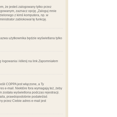
m, że jesteś zalogowany tylko przez
logowanym, zaznacz opcję „Zaloguj mnie
dzielonego z kimś komputera, np. w
dministrator zablokował tę funkcję.
 nazwa użytkownika będzie wyświetlana tylko
logowania i kliknij na link
Zapomniałem
Jeśli COPPA jest włączone, a Ty
res e-mail. Niektóre fora wymagają też, żeby
 została wyświetlona podczas rejestracji.
-maila, prawdopodobnie podałeś/aś
ny przez Ciebie adres e-mail jest