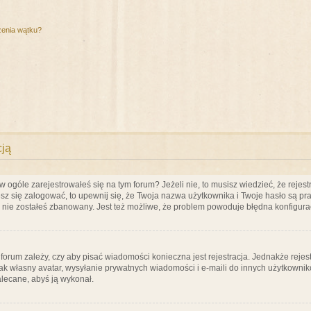
zenia wątku?
cją
ogóle zarejestrowałeś się na tym forum? Jeżeli nie, to musisz wiedzieć, że rejestr
esz się zalogować, to upewnij się, że Twoja nazwa użytkownika i Twoje hasło są praw
e nie zostałeś zbanowany. Jest też możliwe, że problem powoduje błędna konfigura
a forum zależy, czy aby pisać wiadomości konieczna jest rejestracja. Jednakże reje
jak własny avatar, wysyłanie prywatnych wiadomości i e-maili do innych użytkownik
zalecane, abyś ją wykonał.