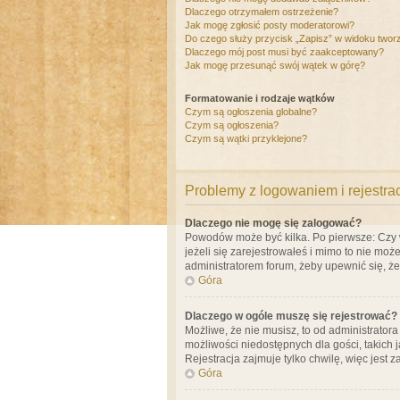
Dlaczego otrzymałem ostrzeżenie?
Jak mogę zgłosić posty moderatorowi?
Do czego służy przycisk „Zapisz” w widoku twor
Dlaczego mój post musi być zaakceptowany?
Jak mogę przesunąć swój wątek w górę?
Formatowanie i rodzaje wątków
Czym są ogłoszenia globalne?
Czym są ogłoszenia?
Czym są wątki przyklejone?
Problemy z logowaniem i rejestra
Dlaczego nie mogę się zalogować?
Powodów może być kilka. Po pierwsze: Czy w 
jeżeli się zarejestrowałeś i mimo to nie moż
administratorem forum, żeby upewnić się, ż
Góra
Dlaczego w ogóle muszę się rejestrować?
Możliwe, że nie musisz, to od administrator
możliwości niedostępnych dla gości, takich 
Rejestracja zajmuje tylko chwilę, więc jest 
Góra