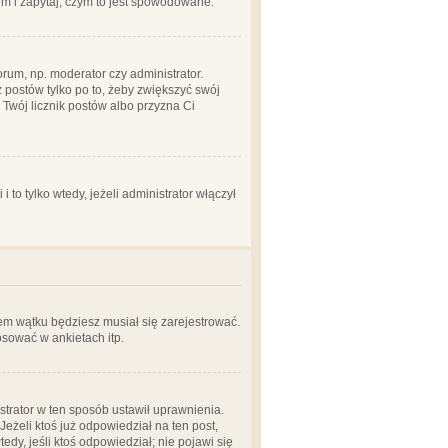
em i zapytaj, czym to jest spowodowane.
rum, np. moderator czy administrator.
 postów tylko po to, żeby zwiększyć swój
y Twój licznik postów albo przyzna Ci
o tylko wtedy, jeżeli administrator włączył
em wątku będziesz musiał się zarejestrować.
sować w ankietach itp.
istrator w ten sposób ustawił uprawnienia.
eżeli ktoś już odpowiedział na ten post,
tedy, jeśli ktoś odpowiedział; nie pojawi się