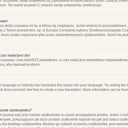
m, wszystkie Twoje ustawienia są zapisywane w bazie danych forum. Żeby je zmieni
orum. Ten panel pozwoli Ci zmienić swoje ustawienia i preferencje.
łowe!
j strefy czasowej niż ta, w której się znajdujesz. Jeżeli właśnie to jest probleme
się z Twoim położeniem, np. w Europie Centralnej wybierz Środkowoeuropejski C
, może zostać wykonana tylko przez zarejestrowanych użytkowników. Jeżeli nie jeste
zas nadal jest zły!
ę czasową i czas letni/DST prawidłowo, a czas nadal jest wyświetlany nieprawidłowo
ora, aby naprawił problem.
ur language or nobody has translated this board into your language. Try asking the bo
 does not exist, feel free to create a new translation. More information can be foun
nazwie użytkownika?
h (zazwyczaj) przy nazwie użytkownika w czasie przeglądania postów. Jeden z nic
ropek, pokazujących jak dużo postów użytkownik napisał lub jaki jest status użyt
alny dla każdego użytkownika. Możesz go ustawić w panelu użytkownika, pod warunki