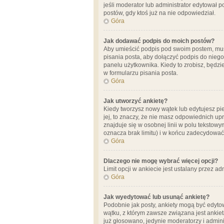
jeśli moderator lub administrator edytował 
postów, gdy ktoś już na nie odpowiedział.
Góra
Jak dodawać podpis do moich postów?
Aby umieścić podpis pod swoim postem, mus
pisania posta, aby dołączyć podpis do nie
panelu użytkownika. Kiedy to zrobisz, będ
w formularzu pisania posta.
Góra
Jak utworzyć ankietę?
Kiedy tworzysz nowy wątek lub edytujesz pier
jej, to znaczy, że nie masz odpowiednich up
znajduje się w osobnej linii w polu tekstow
oznacza brak limitu) i w końcu zadecydować
Góra
Dlaczego nie mogę wybrać więcej opcji?
Limit opcji w ankiecie jest ustalany przez ad
Góra
Jak wyedytować lub usunąć ankietę?
Podobnie jak posty, ankiety mogą być edytow
wątku, z którym zawsze związana jest ankieta
już głosowano, jedynie moderatorzy i admini