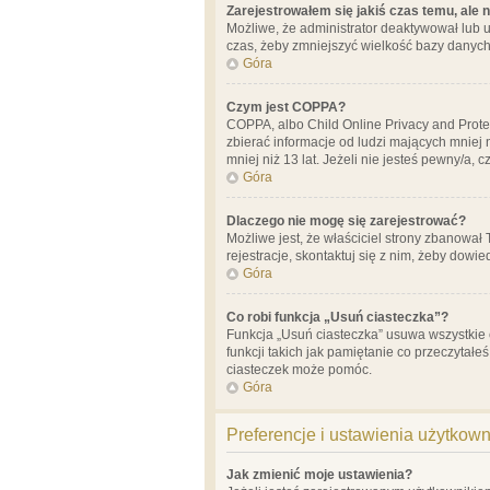
Zarejestrowałem się jakiś czas temu, ale 
Możliwe, że administrator deaktywował lub u
czas, żeby zmniejszyć wielkość bazy danych.
Góra
Czym jest COPPA?
COPPA, albo Child Online Privacy and Prote
zbierać informacje od ludzi mających mniej
mniej niż 13 lat. Jeżeli nie jesteś pewny/a,
Góra
Dlaczego nie mogę się zarejestrować?
Możliwe jest, że właściciel strony zbanował
rejestracje, skontaktuj się z nim, żeby dowie
Góra
Co robi funkcja „Usuń ciasteczka”?
Funkcja „Usuń ciasteczka” usuwa wszystkie 
funkcji takich jak pamiętanie co przeczytałe
ciasteczek może pomóc.
Góra
Preferencje i ustawienia użytkow
Jak zmienić moje ustawienia?