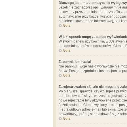
Dlaczego jestem automatycznie wylogow
Jeżeli nie zaznaczysz opcji
Zaloguj mnie aut
ustawiony przez administratora czas. To za
automatycznie przy każdej wizycie” podczas 
bibliotece, kawiarence internetowej, sali komp
Góra
W jaki sposób mogę zapobiec wyświetlani
W swoim panelu użytkownika, w „Ustawienia
dla administratorów, moderatorów i Ciebie. B
Góra
Zapomniałem hasła!
Nie panikuj! Twoje hasło wprawdzie nie moż
hasła
. Postępuj zgodnie z instrukcjami, a 
Góra
Zarejestrowałem się, ale nie mogę się zal
Po pierwsze, sprawdź, czy wpisujesz prawidł
poinformowałeś skrypt w czasie rejestracji, 
nowe rejestracje były aktywowane przez Cieb
Jeżeli został do Ciebie wysłany e-mail, pos
nieprawidłowy adres e-mail lub e-mail został
prawidłowy, spróbuj skontaktować się z admi
Góra