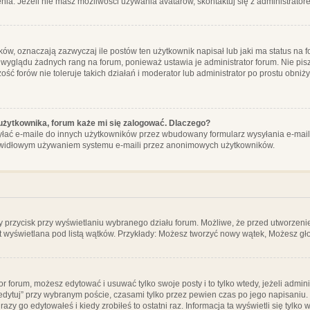
ia. Jeżeli nie masz możliwości używania avatarów, skontaktuj się z administrator
, oznaczają zazwyczaj ile postów ten użytkownik napisał lub jaki ma status na fo
 wyglądu żadnych rang na forum, ponieważ ustawia je administrator forum. Nie pisz
zość forów nie toleruje takich działań i moderator lub administrator po prostu obniż
użytkownika, forum każe mi się zalogować. Dlaczego?
ać e-maile do innych użytkowników przez wbudowany formularz wysyłania e-maili i t
rawidłowym używaniem systemu e-maili przez anonimowych użytkowników.
y przycisk przy wyświetlaniu wybranego działu forum. Możliwe, że przed utworzeni
t wyświetlana pod listą wątków. Przykłady: Możesz tworzyć nowy wątek, Możesz gło
or forum, możesz edytować i usuwać tylko swoje posty i to tylko wtedy, jeżeli admin
edytuj” przy wybranym poście, czasami tylko przez pewien czas po jego napisaniu. J
zy go edytowałeś i kiedy zrobiłeś to ostatni raz. Informacja ta wyświetli się tylko w