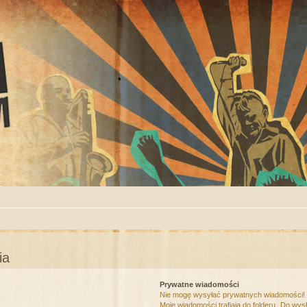
ia
Prywatne wiadomości
Nie mogę wysyłać prywatnych wiadomości!
Moje wiadomości trafiają do folderu „Do wys