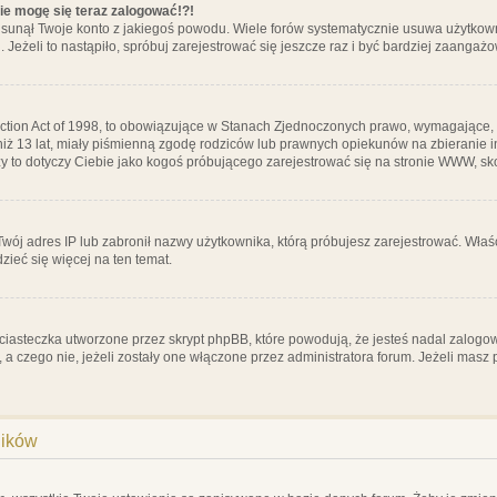
nie mogę się teraz zalogować!?!
sunął Twoje konto z jakiegoś powodu. Wiele forów systematycznie usuwa użytkownik
 Jeżeli to nastąpiło, spróbuj zarejestrować się jeszcze raz i być bardziej zaanga
ction Act of 1998, to obowiązujące w Stanach Zjednoczonych prawo, wymagające, 
 niż 13 lat, miały piśmienną zgodę rodziców lub prawnych opiekunów na zbieranie 
 czy to dotyczy Ciebie jako kogoś próbującego zarejestrować się na stronie WWW, sk
 Twój adres IP lub zabronił nazwy użytkownika, którą próbujesz zarejestrować. Właś
dzieć się więcej na ten temat.
ciasteczka utworzone przez skrypt phpBB, które powodują, że jesteś nadal zalogo
ś, a czego nie, jeżeli zostały one włączone przez administratora forum. Jeżeli mas
ników