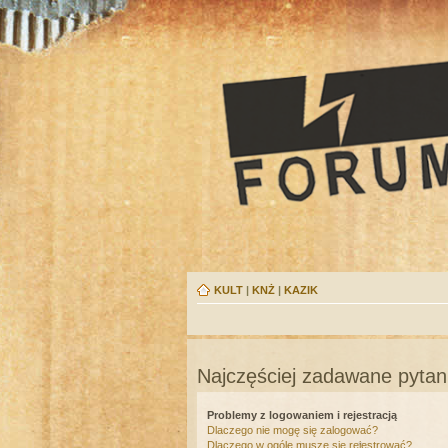
KULT
|
KNŻ
|
KAZIK
Najczęściej zadawane pytan
Problemy z logowaniem i rejestracją
Dlaczego nie mogę się zalogować?
Dlaczego w ogóle muszę się rejestrować?