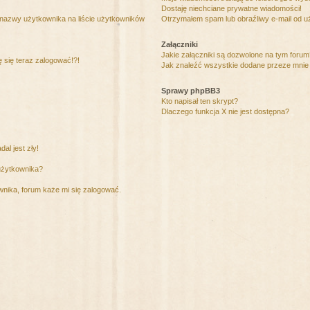
Dostaję niechciane prywatne wiadomości!
 nazwy użytkownika na liście użytkowników
Otrzymałem spam lub obraźliwy e-mail od u
Załączniki
Jakie załączniki są dozwolone na tym foru
ę się teraz zalogować!?!
Jak znaleźć wszystkie dodane przeze mnie 
Sprawy phpBB3
Kto napisał ten skrypt?
Dlaczego funkcja X nie jest dostępna?
al jest zły!
użytkownika?
nika, forum każe mi się zalogować.