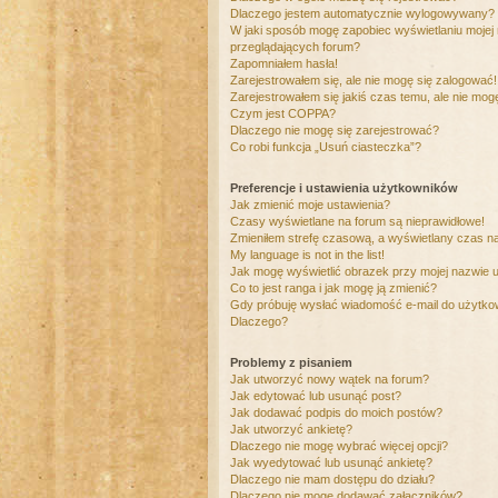
Dlaczego jestem automatycznie wylogowywany?
W jaki sposób mogę zapobiec wyświetlaniu mojej
przeglądających forum?
Zapomniałem hasła!
Zarejestrowałem się, ale nie mogę się zalogować!
Zarejestrowałem się jakiś czas temu, ale nie mog
Czym jest COPPA?
Dlaczego nie mogę się zarejestrować?
Co robi funkcja „Usuń ciasteczka”?
Preferencje i ustawienia użytkowników
Jak zmienić moje ustawienia?
Czasy wyświetlane na forum są nieprawidłowe!
Zmieniłem strefę czasową, a wyświetlany czas nad
My language is not in the list!
Jak mogę wyświetlić obrazek przy mojej nazwie 
Co to jest ranga i jak mogę ją zmienić?
Gdy próbuję wysłać wiadomość e-mail do użytkow
Dlaczego?
Problemy z pisaniem
Jak utworzyć nowy wątek na forum?
Jak edytować lub usunąć post?
Jak dodawać podpis do moich postów?
Jak utworzyć ankietę?
Dlaczego nie mogę wybrać więcej opcji?
Jak wyedytować lub usunąć ankietę?
Dlaczego nie mam dostępu do działu?
Dlaczego nie mogę dodawać załączników?