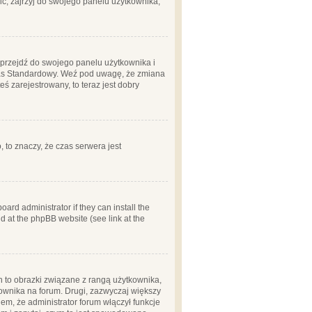
ć, zajrzyj do swojego panelu użytkownika;
m, przejdź do swojego panelu użytkownika i
zas Standardowy. Weź pod uwagę, że zmiana
ś zarejestrowany, to teraz jest dobry
, to znaczy, że czas serwera jest
ard administrator if they can install the
d at the phpBB website (see link at the
h to obrazki związane z rangą użytkownika,
kownika na forum. Drugi, zazwyczaj większy
em, że administrator forum włączył funkcje