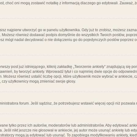
post, choć oni mogą zostawić notatkę z informacją dlaczego go edytowali. Zauważ,
isz najpierw utworzyć go w panelu użytkownika. Gdy już to zrobisz, możesz zazn
go. Możesz również dodawać podpis domyślnie do wszystkich Twoich postów, popr
ziesz mógł nadal decydować o nie dołączeniu go do pojedynczych postów poprzez
wszy post już istniejącego, kliknij zakładkę „Tworzenie ankiety” znajdującą się pon
rawnień, by tworzyć ankiety. Wprowadź tytuł i co najmniej dwie opcje do odpowiedn
ym. Możesz również ustalić liczbę opcji, które użytkownik może wybrać w ankiecie, 
, czy użytkownicy mogą zmieniać swoje głosy.
ministratora forum. Jeśli sądzisz, że potrzebujesz wstawić więcej opcji niż pozwala n
ane tylko przez ich autorów, moderatorów lub administratorów. Aby edytować ankie
. Jeśli nikt jeszcze nie głosował w ankiecie, jej autor może usunąć ankietę lub edy
stratorzy mogą ją edytować lub usunąć. To zapobiega modyfikowaniu ankiety, kiedy 