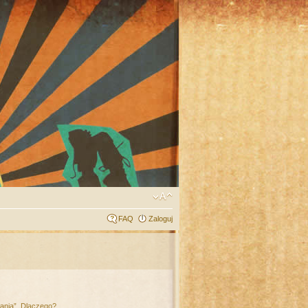
FAQ
Zaloguj
łania”. Dlaczego?