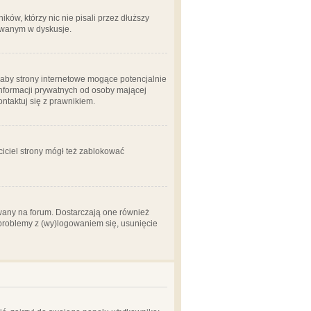
ów, którzy nic nie pisali przez dłuższy
żowanym w dyskusje.
aby strony internetowe mogące potencjalnie
informacji prywatnych od osoby mającej
ontaktuj się z prawnikiem.
ciciel strony mógł też zablokować
wany na forum. Dostarczają one również
z problemy z (wy)logowaniem się, usunięcie