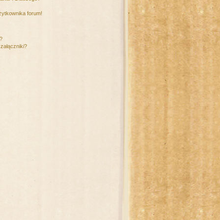
żytkownika forum!
m?
załączniki?