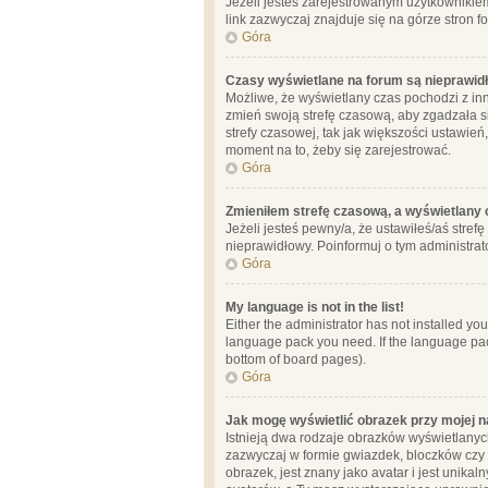
Jeżeli jesteś zarejestrowanym użytkownikie
link zazwyczaj znajduje się na górze stron f
Góra
Czasy wyświetlane na forum są nieprawid
Możliwe, że wyświetlany czas pochodzi z inne
zmień swoją strefę czasową, aby zgadzała 
strefy czasowej, tak jak większości ustawień
moment na to, żeby się zarejestrować.
Góra
Zmieniłem strefę czasową, a wyświetlany c
Jeżeli jesteś pewny/a, że ustawiłeś/aś stref
nieprawidłowy. Poinformuj o tym administrat
Góra
My language is not in the list!
Either the administrator has not installed yo
language pack you need. If the language pack
bottom of board pages).
Góra
Jak mogę wyświetlić obrazek przy mojej 
Istnieją dwa rodzaje obrazków wyświetlanyc
zazwyczaj w formie gwiazdek, bloczków czy k
obrazek, jest znany jako avatar i jest unik