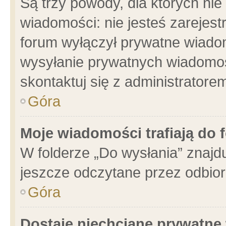
Są trzy powody, dla których n
wiadomości: nie jesteś zarejest
forum wyłączył prywatne wiadom
wysyłanie prywatnych wiadomości
skontaktuj się z administratore
Góra
Moje wiadomości trafiają do 
W folderze „Do wysłania” znajdu
jeszcze odczytane przez odbior
Góra
Dostaję niechciane prywatne