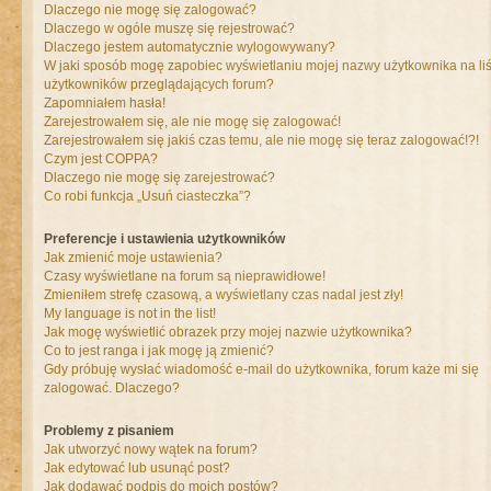
Dlaczego nie mogę się zalogować?
Dlaczego w ogóle muszę się rejestrować?
Dlaczego jestem automatycznie wylogowywany?
W jaki sposób mogę zapobiec wyświetlaniu mojej nazwy użytkownika na liś
użytkowników przeglądających forum?
Zapomniałem hasła!
Zarejestrowałem się, ale nie mogę się zalogować!
Zarejestrowałem się jakiś czas temu, ale nie mogę się teraz zalogować!?!
Czym jest COPPA?
Dlaczego nie mogę się zarejestrować?
Co robi funkcja „Usuń ciasteczka”?
Preferencje i ustawienia użytkowników
Jak zmienić moje ustawienia?
Czasy wyświetlane na forum są nieprawidłowe!
Zmieniłem strefę czasową, a wyświetlany czas nadal jest zły!
My language is not in the list!
Jak mogę wyświetlić obrazek przy mojej nazwie użytkownika?
Co to jest ranga i jak mogę ją zmienić?
Gdy próbuję wysłać wiadomość e-mail do użytkownika, forum każe mi się
zalogować. Dlaczego?
Problemy z pisaniem
Jak utworzyć nowy wątek na forum?
Jak edytować lub usunąć post?
Jak dodawać podpis do moich postów?