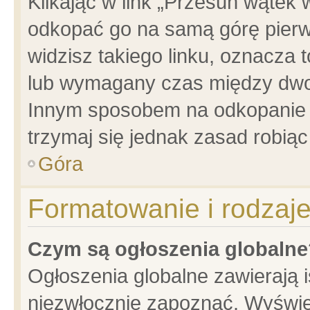
Klikając w link „Przesuń wątek
odkopać go na samą górę pierwsz
widzisz takiego linku, oznacza 
lub wymagany czas między dwoma
Innym sposobem na odkopanie w
trzymaj się jednak zasad robiąc 
Góra
Formatowanie i rodzaj
Czym są ogłoszenia globalne
Ogłoszenia globalne zawierają is
niezwłocznie zapoznać. Wyświet