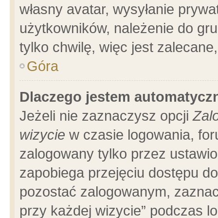
własny avatar, wysyłanie prywa
użytkowników, należenie do gru
tylko chwilę, więc jest zalecane
Góra
Dlaczego jestem automatyc
Jeżeli nie zaznaczysz opcji
Zal
wizycie
w czasie logowania, for
zalogowany tylko przez ustawio
zapobiega przejęciu dostępu d
pozostać zalogowanym, zaznacz
przy każdej wizycie” podczas l