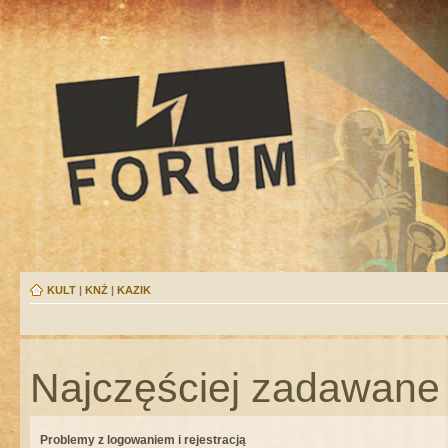
KULT
|
KNŻ
|
KAZIK
Najczęściej zadawane 
Problemy z logowaniem i rejestracją