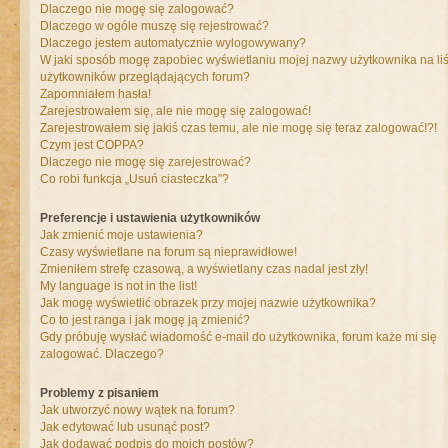
Dlaczego nie mogę się zalogować?
Dlaczego w ogóle muszę się rejestrować?
Dlaczego jestem automatycznie wylogowywany?
W jaki sposób mogę zapobiec wyświetlaniu mojej nazwy użytkownika na liś
użytkowników przeglądających forum?
Zapomniałem hasła!
Zarejestrowałem się, ale nie mogę się zalogować!
Zarejestrowałem się jakiś czas temu, ale nie mogę się teraz zalogować!?!
Czym jest COPPA?
Dlaczego nie mogę się zarejestrować?
Co robi funkcja „Usuń ciasteczka”?
Preferencje i ustawienia użytkowników
Jak zmienić moje ustawienia?
Czasy wyświetlane na forum są nieprawidłowe!
Zmieniłem strefę czasową, a wyświetlany czas nadal jest zły!
My language is not in the list!
Jak mogę wyświetlić obrazek przy mojej nazwie użytkownika?
Co to jest ranga i jak mogę ją zmienić?
Gdy próbuję wysłać wiadomość e-mail do użytkownika, forum każe mi się
zalogować. Dlaczego?
Problemy z pisaniem
Jak utworzyć nowy wątek na forum?
Jak edytować lub usunąć post?
Jak dodawać podpis do moich postów?