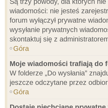
Są trzy powody, dla których n
wiadomości: nie jesteś zarejest
forum wyłączył prywatne wiadom
wysyłanie prywatnych wiadomości
skontaktuj się z administratore
Góra
Moje wiadomości trafiają do 
W folderze „Do wysłania” znajdu
jeszcze odczytane przez odbior
Góra
Dostaję niechciane prywatne