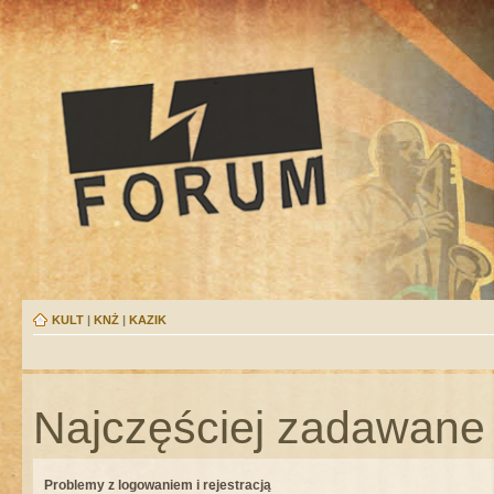
KULT
|
KNŻ
|
KAZIK
Najczęściej zadawane 
Problemy z logowaniem i rejestracją