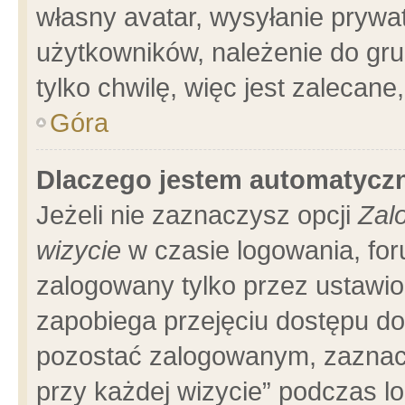
własny avatar, wysyłanie prywa
użytkowników, należenie do gru
tylko chwilę, więc jest zalecane
Góra
Dlaczego jestem automatyc
Jeżeli nie zaznaczysz opcji
Zal
wizycie
w czasie logowania, for
zalogowany tylko przez ustawio
zapobiega przejęciu dostępu d
pozostać zalogowanym, zaznacz
przy każdej wizycie” podczas l