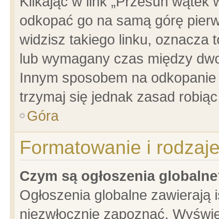
Klikając w link „Przesuń wątek
odkopać go na samą górę pierwsz
widzisz takiego linku, oznacza 
lub wymagany czas między dwoma
Innym sposobem na odkopanie w
trzymaj się jednak zasad robiąc 
Góra
Formatowanie i rodzaj
Czym są ogłoszenia globalne
Ogłoszenia globalne zawierają is
niezwłocznie zapoznać. Wyświet