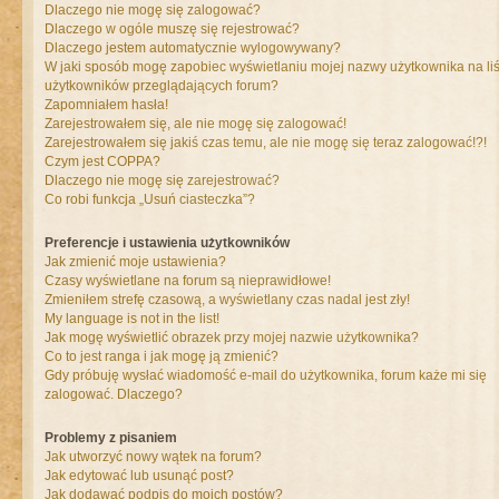
Dlaczego nie mogę się zalogować?
Dlaczego w ogóle muszę się rejestrować?
Dlaczego jestem automatycznie wylogowywany?
W jaki sposób mogę zapobiec wyświetlaniu mojej nazwy użytkownika na liś
użytkowników przeglądających forum?
Zapomniałem hasła!
Zarejestrowałem się, ale nie mogę się zalogować!
Zarejestrowałem się jakiś czas temu, ale nie mogę się teraz zalogować!?!
Czym jest COPPA?
Dlaczego nie mogę się zarejestrować?
Co robi funkcja „Usuń ciasteczka”?
Preferencje i ustawienia użytkowników
Jak zmienić moje ustawienia?
Czasy wyświetlane na forum są nieprawidłowe!
Zmieniłem strefę czasową, a wyświetlany czas nadal jest zły!
My language is not in the list!
Jak mogę wyświetlić obrazek przy mojej nazwie użytkownika?
Co to jest ranga i jak mogę ją zmienić?
Gdy próbuję wysłać wiadomość e-mail do użytkownika, forum każe mi się
zalogować. Dlaczego?
Problemy z pisaniem
Jak utworzyć nowy wątek na forum?
Jak edytować lub usunąć post?
Jak dodawać podpis do moich postów?