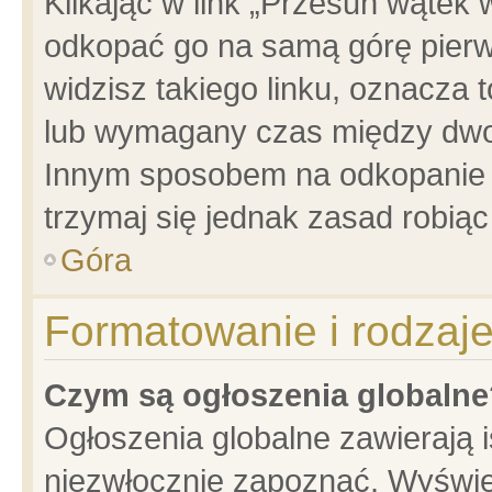
Klikając w link „Przesuń wątek
odkopać go na samą górę pierwsz
widzisz takiego linku, oznacza 
lub wymagany czas między dwoma
Innym sposobem na odkopanie w
trzymaj się jednak zasad robiąc 
Góra
Formatowanie i rodzaj
Czym są ogłoszenia globalne
Ogłoszenia globalne zawierają is
niezwłocznie zapoznać. Wyświet