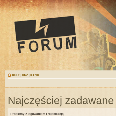
KULT
|
KNŻ
|
KAZIK
Najczęściej zadawane 
Problemy z logowaniem i rejestracją