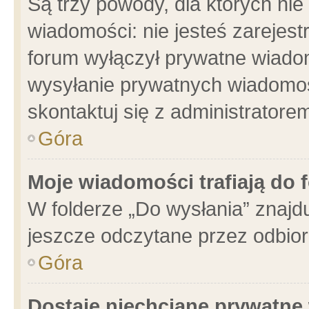
Są trzy powody, dla których n
wiadomości: nie jesteś zarejest
forum wyłączył prywatne wiadom
wysyłanie prywatnych wiadomości
skontaktuj się z administratore
Góra
Moje wiadomości trafiają do 
W folderze „Do wysłania” znajdu
jeszcze odczytane przez odbior
Góra
Dostaję niechciane prywatne