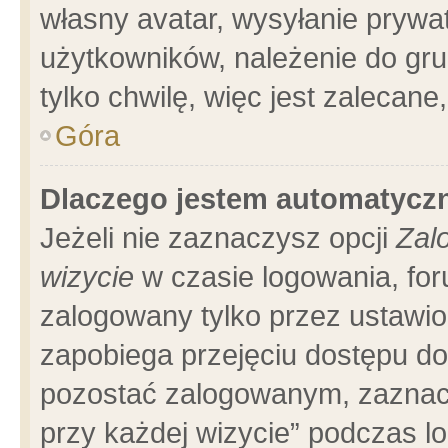
własny avatar, wysyłanie prywa
użytkowników, należenie do gru
tylko chwilę, więc jest zalecane
Góra
Dlaczego jestem automatyc
Jeżeli nie zaznaczysz opcji
Zal
wizycie
w czasie logowania, for
zalogowany tylko przez ustawio
zapobiega przejęciu dostępu d
pozostać zalogowanym, zaznacz
przy każdej wizycie” podczas l