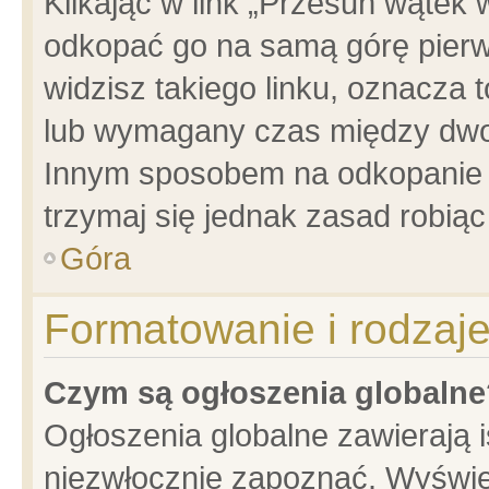
Klikając w link „Przesuń wątek
odkopać go na samą górę pierwsz
widzisz takiego linku, oznacza 
lub wymagany czas między dwoma
Innym sposobem na odkopanie w
trzymaj się jednak zasad robiąc 
Góra
Formatowanie i rodzaj
Czym są ogłoszenia globalne
Ogłoszenia globalne zawierają is
niezwłocznie zapoznać. Wyświet