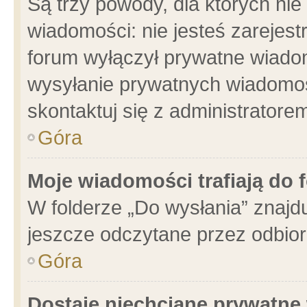
Są trzy powody, dla których n
wiadomości: nie jesteś zarejest
forum wyłączył prywatne wiadom
wysyłanie prywatnych wiadomości
skontaktuj się z administratore
Góra
Moje wiadomości trafiają do 
W folderze „Do wysłania” znajdu
jeszcze odczytane przez odbior
Góra
Dostaję niechciane prywatne