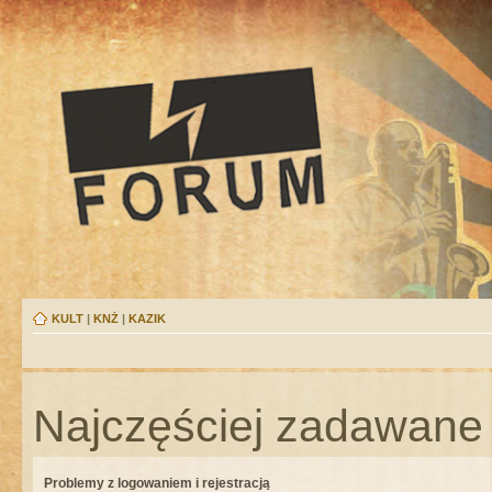
KULT
|
KNŻ
|
KAZIK
Najczęściej zadawane 
Problemy z logowaniem i rejestracją