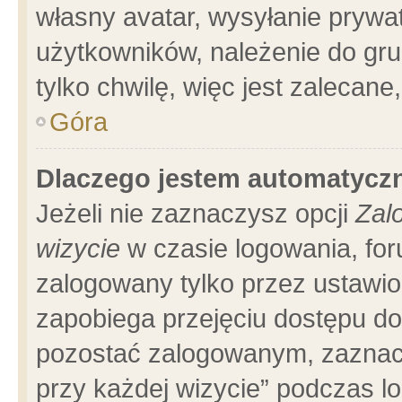
własny avatar, wysyłanie prywa
użytkowników, należenie do gru
tylko chwilę, więc jest zalecane
Góra
Dlaczego jestem automatyc
Jeżeli nie zaznaczysz opcji
Zal
wizycie
w czasie logowania, for
zalogowany tylko przez ustawio
zapobiega przejęciu dostępu d
pozostać zalogowanym, zaznacz
przy każdej wizycie” podczas l