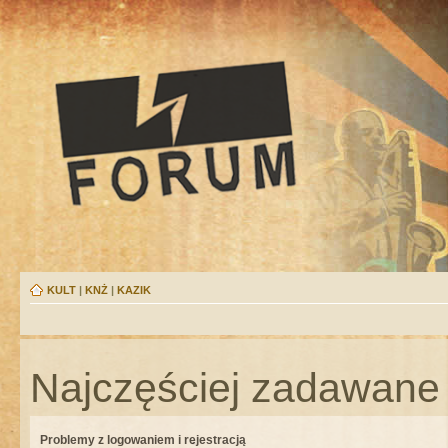
KULT
|
KNŻ
|
KAZIK
Najczęściej zadawane 
Problemy z logowaniem i rejestracją