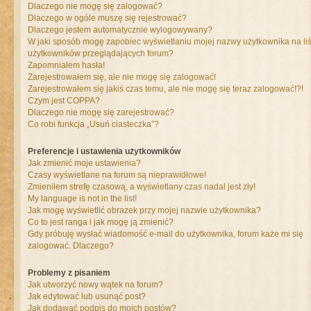
Dlaczego nie mogę się zalogować?
Dlaczego w ogóle muszę się rejestrować?
Dlaczego jestem automatycznie wylogowywany?
W jaki sposób mogę zapobiec wyświetlaniu mojej nazwy użytkownika na liś
użytkowników przeglądających forum?
Zapomniałem hasła!
Zarejestrowałem się, ale nie mogę się zalogować!
Zarejestrowałem się jakiś czas temu, ale nie mogę się teraz zalogować!?!
Czym jest COPPA?
Dlaczego nie mogę się zarejestrować?
Co robi funkcja „Usuń ciasteczka”?
Preferencje i ustawienia użytkowników
Jak zmienić moje ustawienia?
Czasy wyświetlane na forum są nieprawidłowe!
Zmieniłem strefę czasową, a wyświetlany czas nadal jest zły!
My language is not in the list!
Jak mogę wyświetlić obrazek przy mojej nazwie użytkownika?
Co to jest ranga i jak mogę ją zmienić?
Gdy próbuję wysłać wiadomość e-mail do użytkownika, forum każe mi się
zalogować. Dlaczego?
Problemy z pisaniem
Jak utworzyć nowy wątek na forum?
Jak edytować lub usunąć post?
Jak dodawać podpis do moich postów?