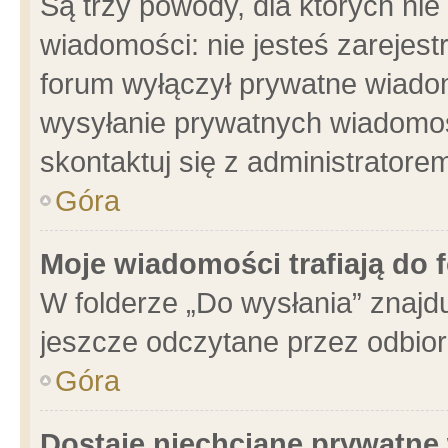
Są trzy powody, dla których n
wiadomości: nie jesteś zarejest
forum wyłączył prywatne wiadom
wysyłanie prywatnych wiadomości
skontaktuj się z administratore
Góra
Moje wiadomości trafiają do 
W folderze „Do wysłania” znajdu
jeszcze odczytane przez odbior
Góra
Dostaję niechciane prywatne