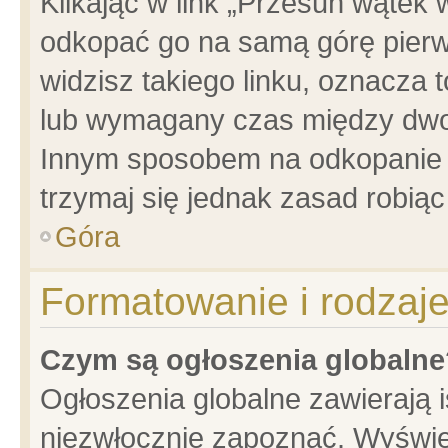
Klikając w link „Przesuń wątek
odkopać go na samą górę pierwsz
widzisz takiego linku, oznacza 
lub wymagany czas między dwoma
Innym sposobem na odkopanie w
trzymaj się jednak zasad robiąc 
Góra
Formatowanie i rodzaj
Czym są ogłoszenia globalne
Ogłoszenia globalne zawierają is
niezwłocznie zapoznać. Wyświet