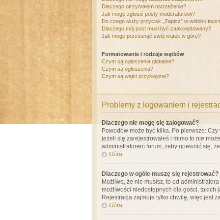
Dlaczego otrzymałem ostrzeżenie?
Jak mogę zgłosić posty moderatorowi?
Do czego służy przycisk „Zapisz” w widoku twor
Dlaczego mój post musi być zaakceptowany?
Jak mogę przesunąć swój wątek w górę?
Formatowanie i rodzaje wątków
Czym są ogłoszenia globalne?
Czym są ogłoszenia?
Czym są wątki przyklejone?
Problemy z logowaniem i rejestra
Dlaczego nie mogę się zalogować?
Powodów może być kilka. Po pierwsze: Czy w 
jeżeli się zarejestrowałeś i mimo to nie moż
administratorem forum, żeby upewnić się, ż
Góra
Dlaczego w ogóle muszę się rejestrować?
Możliwe, że nie musisz, to od administrator
możliwości niedostępnych dla gości, takich 
Rejestracja zajmuje tylko chwilę, więc jest 
Góra