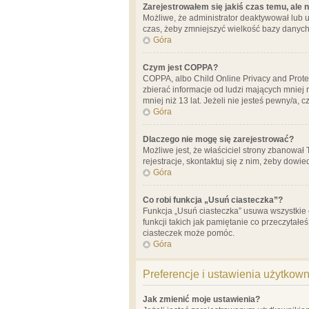
Zarejestrowałem się jakiś czas temu, ale 
Możliwe, że administrator deaktywował lub u
czas, żeby zmniejszyć wielkość bazy danych.
Góra
Czym jest COPPA?
COPPA, albo Child Online Privacy and Prote
zbierać informacje od ludzi mających mniej
mniej niż 13 lat. Jeżeli nie jesteś pewny/a,
Góra
Dlaczego nie mogę się zarejestrować?
Możliwe jest, że właściciel strony zbanował
rejestracje, skontaktuj się z nim, żeby dowie
Góra
Co robi funkcja „Usuń ciasteczka”?
Funkcja „Usuń ciasteczka” usuwa wszystkie 
funkcji takich jak pamiętanie co przeczytałe
ciasteczek może pomóc.
Góra
Preferencje i ustawienia użytkow
Jak zmienić moje ustawienia?