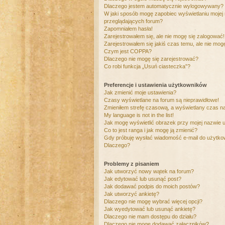
Dlaczego jestem automatycznie wylogowywany?
W jaki sposób mogę zapobiec wyświetlaniu mojej
przeglądających forum?
Zapomniałem hasła!
Zarejestrowałem się, ale nie mogę się zalogować!
Zarejestrowałem się jakiś czas temu, ale nie mog
Czym jest COPPA?
Dlaczego nie mogę się zarejestrować?
Co robi funkcja „Usuń ciasteczka”?
Preferencje i ustawienia użytkowników
Jak zmienić moje ustawienia?
Czasy wyświetlane na forum są nieprawidłowe!
Zmieniłem strefę czasową, a wyświetlany czas nad
My language is not in the list!
Jak mogę wyświetlić obrazek przy mojej nazwie 
Co to jest ranga i jak mogę ją zmienić?
Gdy próbuję wysłać wiadomość e-mail do użytkow
Dlaczego?
Problemy z pisaniem
Jak utworzyć nowy wątek na forum?
Jak edytować lub usunąć post?
Jak dodawać podpis do moich postów?
Jak utworzyć ankietę?
Dlaczego nie mogę wybrać więcej opcji?
Jak wyedytować lub usunąć ankietę?
Dlaczego nie mam dostępu do działu?
Dlaczego nie mogę dodawać załączników?