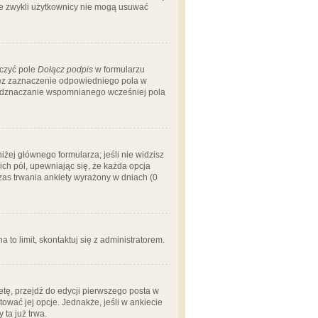
 że zwykli użytkownicy nie mogą usuwać
aczyć pole
Dołącz podpis
w formularzu
zez zaznaczenie odpowiedniego pola w
 odznaczanie wspomnianego wcześniej pola
iżej głównego formularza; jeśli nie widzisz
ich pól, upewniając się, że każda opcja
czas trwania ankiety wyrażony w dniach (0
a to limit, skontaktuj się z administratorem.
tę, przejdź do edycji pierwszego posta w
tować jej opcje. Jednakże, jeśli w ankiecie
ta już trwa.