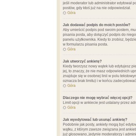
jeśli moderator lub administrator edytował 
postów, gdy ktoś już na nie odpowiedział.
Góra
Jak dodawać podpis do moich postów?
Aby umieścić podpis pod swoim postem, mus
pisania posta, aby dołączyć podpis do nie
panelu użytkownika. Kiedy to zrobisz, będ
w formularzu pisania posta.
Góra
Jak utworzyć ankietę?
Kiedy tworzysz nowy wątek lub edytujesz pier
jej, to znaczy, że nie masz odpowiednich up
znajduje się w osobnej linii w polu tekstow
oznacza brak limitu) i w końcu zadecydować
Góra
Dlaczego nie mogę wybrać więcej opcji?
Limit opcji w ankiecie jest ustalany przez ad
Góra
Jak wyedytować lub usunąć ankietę?
Podobnie jak posty, ankiety mogą być edytow
wątku, z którym zawsze związana jest ankieta
już głosowano, jedynie moderatorzy i admini