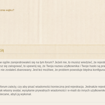
zenia wątku?
cją
ogóle zarejestrowałeś się na tym forum? Jeżeli nie, to musisz wiedzieć, że rejestr
esz się zalogować, to upewnij się, że Twoja nazwa użytkownika i Twoje hasło są praw
e nie zostałeś zbanowany. Jest też możliwe, że problem powoduje błędna konfigura
a forum zależy, czy aby pisać wiadomości konieczna jest rejestracja. Jednakże reje
jak własny avatar, wysyłanie prywatnych wiadomości i e-maili do innych użytkownik
zalecane, abyś ją wykonał.