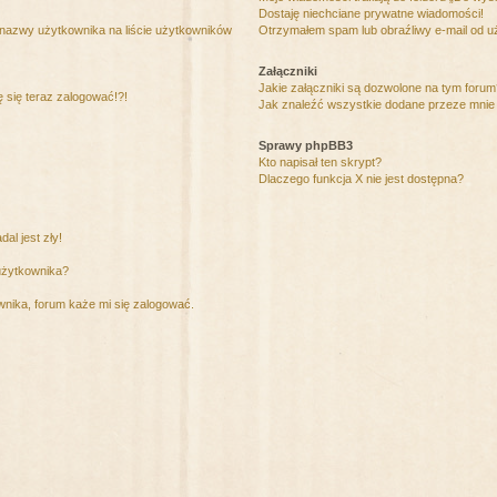
Dostaję niechciane prywatne wiadomości!
 nazwy użytkownika na liście użytkowników
Otrzymałem spam lub obraźliwy e-mail od u
Załączniki
Jakie załączniki są dozwolone na tym foru
ę się teraz zalogować!?!
Jak znaleźć wszystkie dodane przeze mnie 
Sprawy phpBB3
Kto napisał ten skrypt?
Dlaczego funkcja X nie jest dostępna?
al jest zły!
użytkownika?
nika, forum każe mi się zalogować.