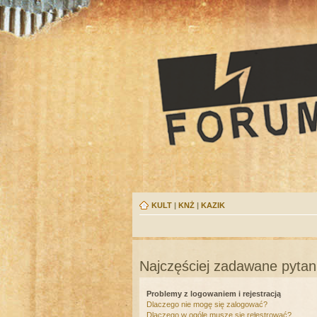
KULT
|
KNŻ
|
KAZIK
Najczęściej zadawane pytan
Problemy z logowaniem i rejestracją
Dlaczego nie mogę się zalogować?
Dlaczego w ogóle muszę się rejestrować?