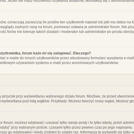
ia. Jeżeli nie masz możliwości używania avatarów, skontaktuj się z administrator
, oznaczają zazwyczaj ile postów ten użytkownik napisał lub jaki ma status na fo
 wyglądu żadnych rang na forum, ponieważ ustawia je administrator forum. Nie pisz
zość forów nie toleruje takich działań i moderator lub administrator po prostu obniż
użytkownika, forum każe mi się zalogować. Dlaczego?
ać e-maile do innych użytkowników przez wbudowany formularz wysyłania e-maili i t
rawidłowym używaniem systemu e-maili przez anonimowych użytkowników.
y przycisk przy wyświetlaniu wybranego działu forum. Możliwe, że przed utworzeni
t wyświetlana pod listą wątków. Przykłady: Możesz tworzyć nowy wątek, Możesz gło
or forum, możesz edytować i usuwać tylko swoje posty i to tylko wtedy, jeżeli admin
edytuj” przy wybranym poście, czasami tylko przez pewien czas po jego napisaniu. J
zy go edytowałeś i kiedy zrobiłeś to ostatni raz. Informacja ta wyświetli się tylko w