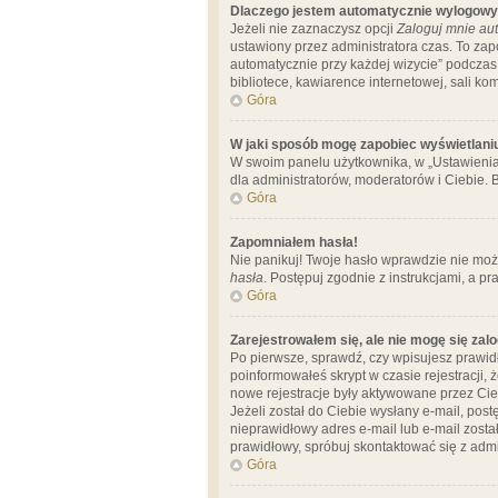
Dlaczego jestem automatycznie wylogow
Jeżeli nie zaznaczysz opcji
Zaloguj mnie aut
ustawiony przez administratora czas. To za
automatycznie przy każdej wizycie” podczas 
bibliotece, kawiarence internetowej, sali komp
Góra
W jaki sposób mogę zapobiec wyświetlani
W swoim panelu użytkownika, w „Ustawienia
dla administratorów, moderatorów i Ciebie. B
Góra
Zapomniałem hasła!
Nie panikuj! Twoje hasło wprawdzie nie moż
hasła
. Postępuj zgodnie z instrukcjami, a 
Góra
Zarejestrowałem się, ale nie mogę się zal
Po pierwsze, sprawdź, czy wpisujesz prawidł
poinformowałeś skrypt w czasie rejestracji, 
nowe rejestracje były aktywowane przez Cieb
Jeżeli został do Ciebie wysłany e-mail, pos
nieprawidłowy adres e-mail lub e-mail został
prawidłowy, spróbuj skontaktować się z admi
Góra