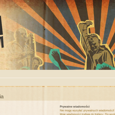
ia
Prywatne wiadomości
Nie mogę wysyłać prywatnych wiadomości!
Moje wiadomości trafiają do folderu „Do wys