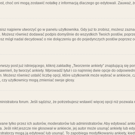
post, choć oni mogą zostawić notatkę z informacją dlaczego go edytowali. Zauważ,
isz najpierw utworzyć go w panelu użytkownika. Gdy już to zrobisz, możesz zazn
go. Możesz również dodawać podpis domyślnie do wszystkich Twoich postów, popr
ziesz mógł nadal decydować o nie dołączeniu go do pojedynczych postów poprzez
wszy post już istniejącego, kliknij zakładkę „Tworzenie ankiety” znajdującą się pon
rawnień, by tworzyć ankiety. Wprowadź tytuł i co najmniej dwie opcje do odpowiedn
ym. Możesz również ustalić liczbę opcji, które użytkownik może wybrać w ankiecie, 
, czy użytkownicy mogą zmieniać swoje głosy.
ministratora forum. Jeśli sądzisz, że potrzebujesz wstawić więcej opcji niż pozwala n
ane tylko przez ich autorów, moderatorów lub administratorów. Aby edytować ankie
. Jeśli nikt jeszcze nie głosował w ankiecie, jej autor może usunąć ankietę lub edy
stratorzy mogą ją edytować lub usunąć. To zapobiega modyfikowaniu ankiety, kiedy 