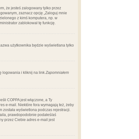
m, że jesteś zalogowany tylko przez
logowanym, zaznacz opcję „Zaloguj mnie
dzielonego z kimś komputera, np. w
dministrator zablokował tę funkcję.
 nazwa użytkownika będzie wyświetlana tylko
logowania i kliknij na link
Zapomniałem
Jeśli COPPA jest włączone, a Ty
res e-mail. Niektóre fora wymagają też, żeby
 została wyświetlona podczas rejestracji.
-maila, prawdopodobnie podałeś/aś
ny przez Ciebie adres e-mail jest