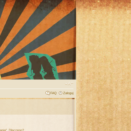
FAQ
Zaloguj
łania”. Dlaczego?