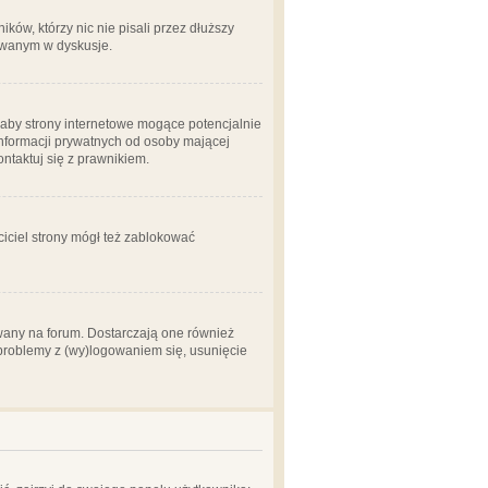
ów, którzy nic nie pisali przez dłuższy
żowanym w dyskusje.
aby strony internetowe mogące potencjalnie
informacji prywatnych od osoby mającej
ontaktuj się z prawnikiem.
ciciel strony mógł też zablokować
wany na forum. Dostarczają one również
z problemy z (wy)logowaniem się, usunięcie