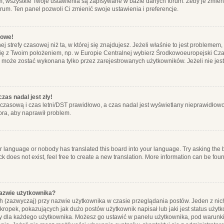
m, wszystkie Twoje ustawienia są zapisywane w bazie danych forum. Żeby je zmieni
orum. Ten panel pozwoli Ci zmienić swoje ustawienia i preferencje.
łowe!
j strefy czasowej niż ta, w której się znajdujesz. Jeżeli właśnie to jest probleme
się z Twoim położeniem, np. w Europie Centralnej wybierz Środkowoeuropejski C
, może zostać wykonana tylko przez zarejestrowanych użytkowników. Jeżeli nie jeste
zas nadal jest zły!
ę czasową i czas letni/DST prawidłowo, a czas nadal jest wyświetlany nieprawidłowo
ora, aby naprawił problem.
ur language or nobody has translated this board into your language. Try asking the bo
 does not exist, feel free to create a new translation. More information can be foun
nazwie użytkownika?
h (zazwyczaj) przy nazwie użytkownika w czasie przeglądania postów. Jeden z nic
ropek, pokazujących jak dużo postów użytkownik napisał lub jaki jest status użyt
alny dla każdego użytkownika. Możesz go ustawić w panelu użytkownika, pod warunki