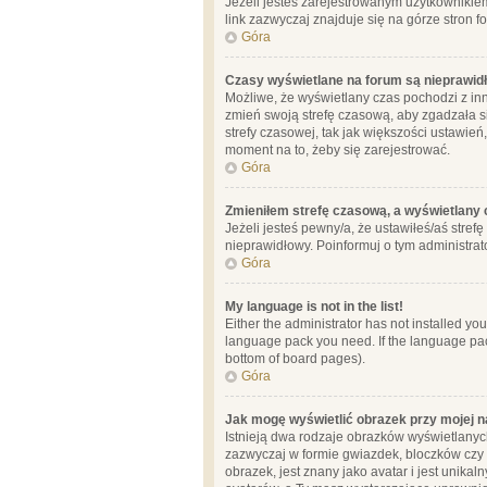
Jeżeli jesteś zarejestrowanym użytkownikie
link zazwyczaj znajduje się na górze stron f
Góra
Czasy wyświetlane na forum są nieprawid
Możliwe, że wyświetlany czas pochodzi z inne
zmień swoją strefę czasową, aby zgadzała 
strefy czasowej, tak jak większości ustawień
moment na to, żeby się zarejestrować.
Góra
Zmieniłem strefę czasową, a wyświetlany c
Jeżeli jesteś pewny/a, że ustawiłeś/aś stref
nieprawidłowy. Poinformuj o tym administrat
Góra
My language is not in the list!
Either the administrator has not installed yo
language pack you need. If the language pack
bottom of board pages).
Góra
Jak mogę wyświetlić obrazek przy mojej 
Istnieją dwa rodzaje obrazków wyświetlanyc
zazwyczaj w formie gwiazdek, bloczków czy k
obrazek, jest znany jako avatar i jest unik