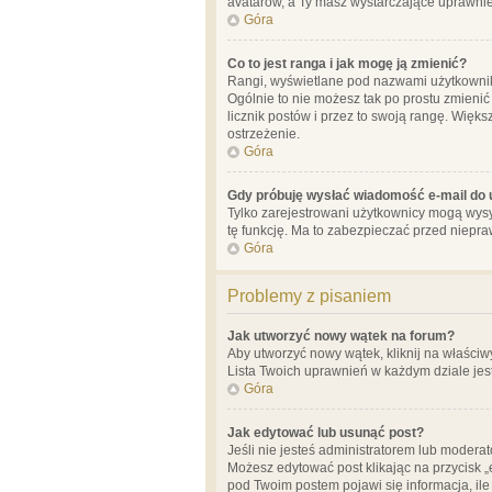
avatarów, a Ty masz wystarczające uprawnien
Góra
Co to jest ranga i jak mogę ją zmienić?
Rangi, wyświetlane pod nazwami użytkowników
Ogólnie to nie możesz tak po prostu zmienić
licznik postów i przez to swoją rangę. Więks
ostrzeżenie.
Góra
Gdy próbuję wysłać wiadomość e-mail do 
Tylko zarejestrowani użytkownicy mogą wysył
tę funkcję. Ma to zabezpieczać przed niep
Góra
Problemy z pisaniem
Jak utworzyć nowy wątek na forum?
Aby utworzyć nowy wątek, kliknij na właściw
Lista Twoich uprawnień w każdym dziale jes
Góra
Jak edytować lub usunąć post?
Jeśli nie jesteś administratorem lub moderat
Możesz edytować post klikając na przycisk „
pod Twoim postem pojawi się informacja, ile ra