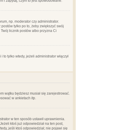
em i zapytaj, czym to jest spowodowane.
rum, np. moderator czy administrator.
 postów tylko po to, żeby zwiększyć swój
y Twój licznik postów albo przyzna Ci
o tylko wtedy, jeżeli administrator włączył
em wątku będziesz musiał się zarejestrować.
sować w ankietach itp.
istrator w ten sposób ustawił uprawnienia.
eżeli ktoś już odpowiedział na ten post,
tedy, jeśli ktoś odpowiedział; nie pojawi się