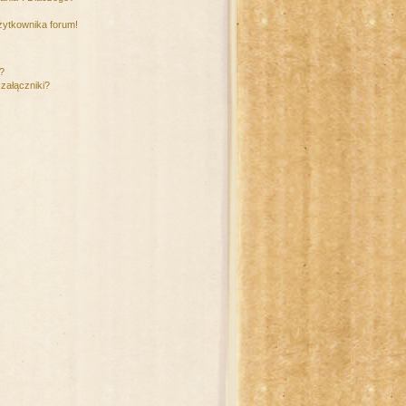
żytkownika forum!
m?
załączniki?