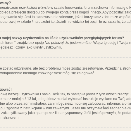
ywany?
omatycznie przy każdej wizycie
w czasie logowania, forum zachowa informację o ty
pobiega przejęciu dostępu do Twojego konta przez kogoś innego. Aby pozostać za
logowania się. Jest to stanowczo niezalecane, jeżeli korzystasz z forum ze współ
uterowej w szkole / na uczelni itp. Jeżeli nie widzisz tej opcji, to oznacza to, że a
u mojej nazwy użytkownika na liście użytkowników przeglądających forum?
ch forum”, znajdziesz opcję
Nie pokazuj, że jestem online
. Włącz tę opcję i Twoja
ędziesz liczony jako ukryty użytkownik.
e zostać odzyskane, ale bez problemu może zostać zresetowane. Przejdź na stronę 
prawdopodobnie niedługo znów będziesz mógł się zalogować.
ogować!
ową nazwę użytkownika i hasło. Jeśli tak, to nastąpiła jedna z tych dwóch rzeczy: 
że masz mniej niż 13 lat, to będziesz musiał wykonać instrukcje wysłane na Twój ad
ie albo przez administratora, zanim będziesz mógł się zalogować; informacja o tym
tępuj zgodnie z instrukcjami w nim zawartymi. Jeżeli nie otrzymałeś/aś żadnego e
 zaklasyfikowany jako spam przez filtr antyspamowy. Jeśli jesteś pewny/a, że poda
nistratorem.