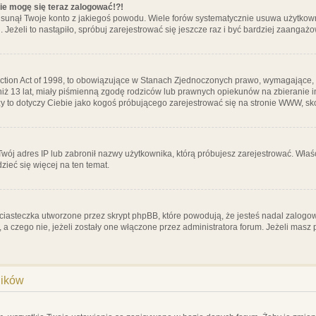
nie mogę się teraz zalogować!?!
sunął Twoje konto z jakiegoś powodu. Wiele forów systematycznie usuwa użytkownik
 Jeżeli to nastąpiło, spróbuj zarejestrować się jeszcze raz i być bardziej zaanga
ction Act of 1998, to obowiązujące w Stanach Zjednoczonych prawo, wymagające, 
 niż 13 lat, miały piśmienną zgodę rodziców lub prawnych opiekunów na zbieranie 
 czy to dotyczy Ciebie jako kogoś próbującego zarejestrować się na stronie WWW, sk
 Twój adres IP lub zabronił nazwy użytkownika, którą próbujesz zarejestrować. Właś
dzieć się więcej na ten temat.
ciasteczka utworzone przez skrypt phpBB, które powodują, że jesteś nadal zalogo
ś, a czego nie, jeżeli zostały one włączone przez administratora forum. Jeżeli mas
ników