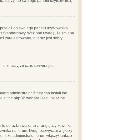
ć, zajrzyj do swojego panelu użytkownika;
m, przejdź do swojego panelu użytkownika i
zas Standardowy. Weź pod uwagę, że zmiana
ś zarejestrowany, to teraz jest dobry
, to znaczy, że czas serwera jest
ard administrator if they can install the
d at the phpBB website (see link at the
h to obrazki związane z rangą użytkownika,
kownika na forum. Drugi, zazwyczaj większy
em, że administrator forum włączył funkcje