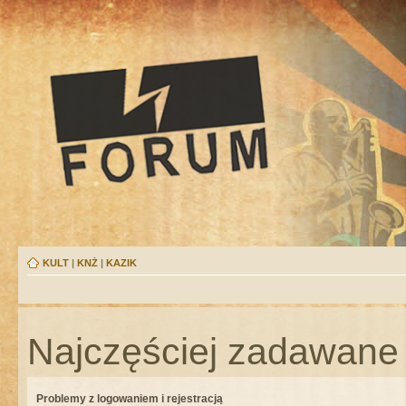
KULT
|
KNŻ
|
KAZIK
Najczęściej zadawane 
Problemy z logowaniem i rejestracją