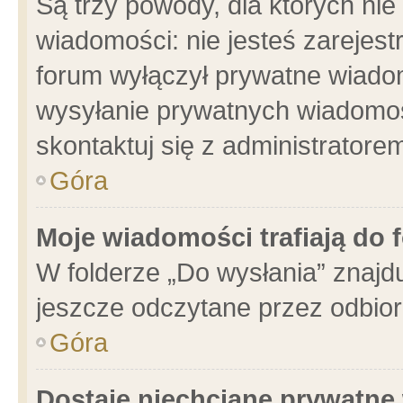
Są trzy powody, dla których n
wiadomości: nie jesteś zarejest
forum wyłączył prywatne wiadom
wysyłanie prywatnych wiadomości
skontaktuj się z administratore
Góra
Moje wiadomości trafiają do 
W folderze „Do wysłania” znajdu
jeszcze odczytane przez odbior
Góra
Dostaję niechciane prywatne