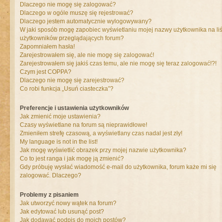
Dlaczego nie mogę się zalogować?
Dlaczego w ogóle muszę się rejestrować?
Dlaczego jestem automatycznie wylogowywany?
W jaki sposób mogę zapobiec wyświetlaniu mojej nazwy użytkownika na liś
użytkowników przeglądających forum?
Zapomniałem hasła!
Zarejestrowałem się, ale nie mogę się zalogować!
Zarejestrowałem się jakiś czas temu, ale nie mogę się teraz zalogować!?!
Czym jest COPPA?
Dlaczego nie mogę się zarejestrować?
Co robi funkcja „Usuń ciasteczka”?
Preferencje i ustawienia użytkowników
Jak zmienić moje ustawienia?
Czasy wyświetlane na forum są nieprawidłowe!
Zmieniłem strefę czasową, a wyświetlany czas nadal jest zły!
My language is not in the list!
Jak mogę wyświetlić obrazek przy mojej nazwie użytkownika?
Co to jest ranga i jak mogę ją zmienić?
Gdy próbuję wysłać wiadomość e-mail do użytkownika, forum każe mi się
zalogować. Dlaczego?
Problemy z pisaniem
Jak utworzyć nowy wątek na forum?
Jak edytować lub usunąć post?
Jak dodawać podpis do moich postów?