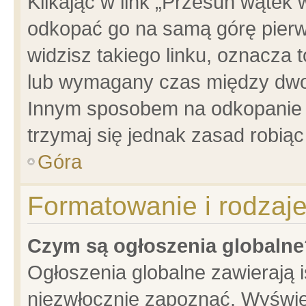
Klikając w link „Przesuń wątek
odkopać go na samą górę pierwsz
widzisz takiego linku, oznacza 
lub wymagany czas między dwoma
Innym sposobem na odkopanie w
trzymaj się jednak zasad robiąc 
Góra
Formatowanie i rodzaj
Czym są ogłoszenia globalne
Ogłoszenia globalne zawierają is
niezwłocznie zapoznać. Wyświet