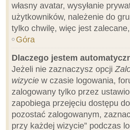
własny avatar, wysyłanie prywa
użytkowników, należenie do gru
tylko chwilę, więc jest zalecane
Góra
Dlaczego jestem automatyc
Jeżeli nie zaznaczysz opcji
Zal
wizycie
w czasie logowania, for
zalogowany tylko przez ustawio
zapobiega przejęciu dostępu d
pozostać zalogowanym, zaznacz
przy każdej wizycie” podczas l