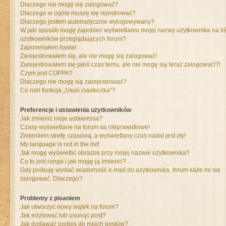
Dlaczego nie mogę się zalogować?
Dlaczego w ogóle muszę się rejestrować?
Dlaczego jestem automatycznie wylogowywany?
W jaki sposób mogę zapobiec wyświetlaniu mojej nazwy użytkownika na liś
użytkowników przeglądających forum?
Zapomniałem hasła!
Zarejestrowałem się, ale nie mogę się zalogować!
Zarejestrowałem się jakiś czas temu, ale nie mogę się teraz zalogować!?!
Czym jest COPPA?
Dlaczego nie mogę się zarejestrować?
Co robi funkcja „Usuń ciasteczka”?
Preferencje i ustawienia użytkowników
Jak zmienić moje ustawienia?
Czasy wyświetlane na forum są nieprawidłowe!
Zmieniłem strefę czasową, a wyświetlany czas nadal jest zły!
My language is not in the list!
Jak mogę wyświetlić obrazek przy mojej nazwie użytkownika?
Co to jest ranga i jak mogę ją zmienić?
Gdy próbuję wysłać wiadomość e-mail do użytkownika, forum każe mi się
zalogować. Dlaczego?
Problemy z pisaniem
Jak utworzyć nowy wątek na forum?
Jak edytować lub usunąć post?
Jak dodawać podpis do moich postów?