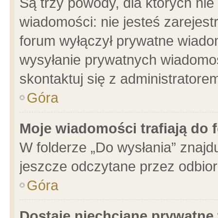
Są trzy powody, dla których n
wiadomości: nie jesteś zarejest
forum wyłączył prywatne wiadom
wysyłanie prywatnych wiadomości
skontaktuj się z administratore
Góra
Moje wiadomości trafiają do 
W folderze „Do wysłania” znajdu
jeszcze odczytane przez odbior
Góra
Dostaję niechciane prywatne