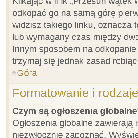
Klikając w link „Przesuń wątek
odkopać go na samą górę pierwsz
widzisz takiego linku, oznacza 
lub wymagany czas między dwoma
Innym sposobem na odkopanie w
trzymaj się jednak zasad robiąc 
Góra
Formatowanie i rodzaj
Czym są ogłoszenia globalne
Ogłoszenia globalne zawierają is
niezwłocznie zapoznać. Wyświet