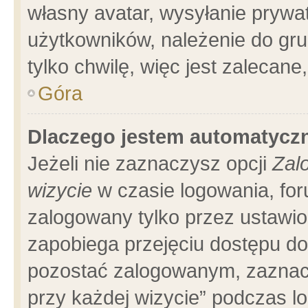
własny avatar, wysyłanie prywa
użytkowników, należenie do gru
tylko chwilę, więc jest zalecane
Góra
Dlaczego jestem automatyc
Jeżeli nie zaznaczysz opcji
Zal
wizycie
w czasie logowania, for
zalogowany tylko przez ustawio
zapobiega przejęciu dostępu d
pozostać zalogowanym, zaznacz
przy każdej wizycie” podczas l