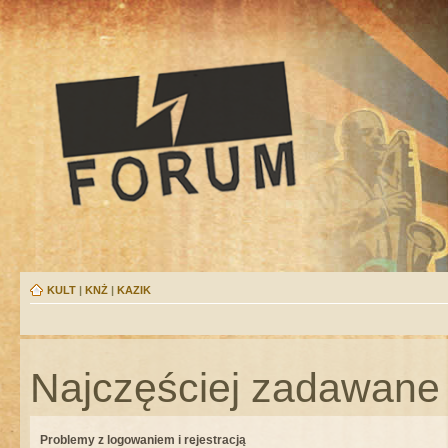
KULT
|
KNŻ
|
KAZIK
Najczęściej zadawane 
Problemy z logowaniem i rejestracją