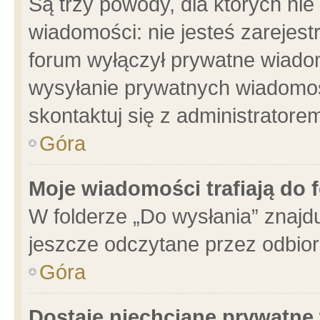
Są trzy powody, dla których n
wiadomości: nie jesteś zarejest
forum wyłączył prywatne wiadom
wysyłanie prywatnych wiadomości
skontaktuj się z administratore
Góra
Moje wiadomości trafiają do 
W folderze „Do wysłania” znajdu
jeszcze odczytane przez odbior
Góra
Dostaję niechciane prywatne