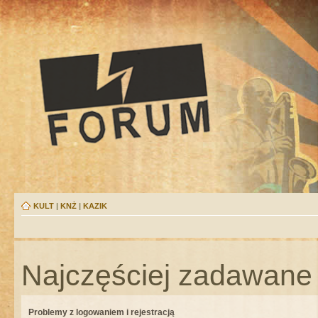
KULT
|
KNŻ
|
KAZIK
Najczęściej zadawane 
Problemy z logowaniem i rejestracją