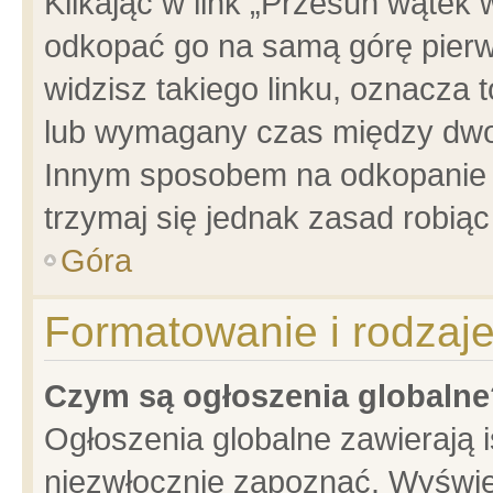
Klikając w link „Przesuń wątek
odkopać go na samą górę pierwsz
widzisz takiego linku, oznacza 
lub wymagany czas między dwoma
Innym sposobem na odkopanie w
trzymaj się jednak zasad robiąc 
Góra
Formatowanie i rodzaj
Czym są ogłoszenia globalne
Ogłoszenia globalne zawierają is
niezwłocznie zapoznać. Wyświet