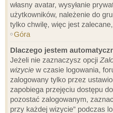
własny avatar, wysyłanie prywa
użytkowników, należenie do gru
tylko chwilę, więc jest zalecane
Góra
Dlaczego jestem automatyc
Jeżeli nie zaznaczysz opcji
Zal
wizycie
w czasie logowania, for
zalogowany tylko przez ustawio
zapobiega przejęciu dostępu d
pozostać zalogowanym, zaznacz
przy każdej wizycie” podczas l