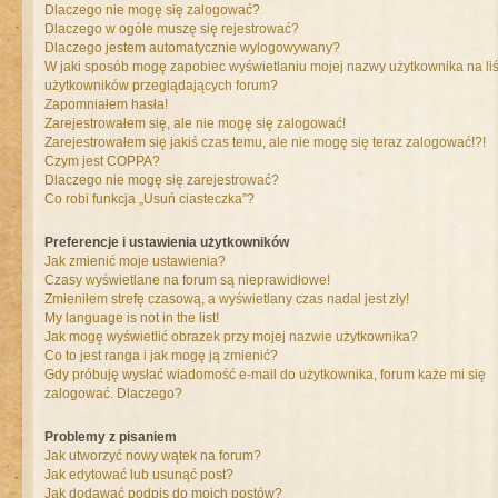
Dlaczego nie mogę się zalogować?
Dlaczego w ogóle muszę się rejestrować?
Dlaczego jestem automatycznie wylogowywany?
W jaki sposób mogę zapobiec wyświetlaniu mojej nazwy użytkownika na liś
użytkowników przeglądających forum?
Zapomniałem hasła!
Zarejestrowałem się, ale nie mogę się zalogować!
Zarejestrowałem się jakiś czas temu, ale nie mogę się teraz zalogować!?!
Czym jest COPPA?
Dlaczego nie mogę się zarejestrować?
Co robi funkcja „Usuń ciasteczka”?
Preferencje i ustawienia użytkowników
Jak zmienić moje ustawienia?
Czasy wyświetlane na forum są nieprawidłowe!
Zmieniłem strefę czasową, a wyświetlany czas nadal jest zły!
My language is not in the list!
Jak mogę wyświetlić obrazek przy mojej nazwie użytkownika?
Co to jest ranga i jak mogę ją zmienić?
Gdy próbuję wysłać wiadomość e-mail do użytkownika, forum każe mi się
zalogować. Dlaczego?
Problemy z pisaniem
Jak utworzyć nowy wątek na forum?
Jak edytować lub usunąć post?
Jak dodawać podpis do moich postów?