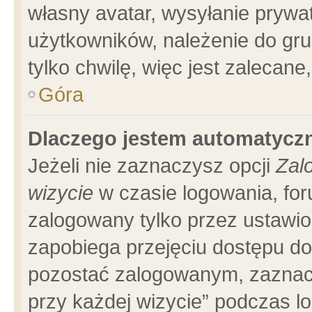
własny avatar, wysyłanie prywa
użytkowników, należenie do gru
tylko chwilę, więc jest zalecane
Góra
Dlaczego jestem automatyc
Jeżeli nie zaznaczysz opcji
Zal
wizycie
w czasie logowania, for
zalogowany tylko przez ustawio
zapobiega przejęciu dostępu d
pozostać zalogowanym, zaznacz
przy każdej wizycie” podczas l