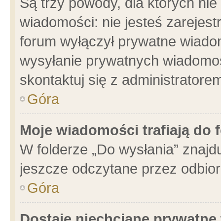
Są trzy powody, dla których n
wiadomości: nie jesteś zarejest
forum wyłączył prywatne wiadom
wysyłanie prywatnych wiadomości
skontaktuj się z administratore
Góra
Moje wiadomości trafiają do 
W folderze „Do wysłania” znajdu
jeszcze odczytane przez odbior
Góra
Dostaję niechciane prywatne