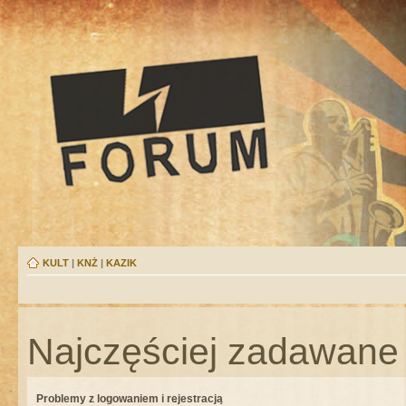
KULT
|
KNŻ
|
KAZIK
Najczęściej zadawane 
Problemy z logowaniem i rejestracją