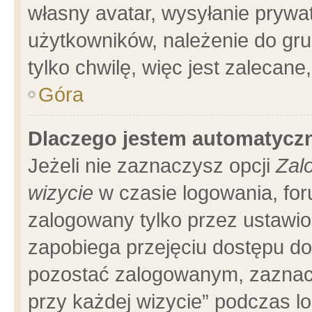
własny avatar, wysyłanie prywa
użytkowników, należenie do gru
tylko chwilę, więc jest zalecane
Góra
Dlaczego jestem automatyc
Jeżeli nie zaznaczysz opcji
Zal
wizycie
w czasie logowania, for
zalogowany tylko przez ustawio
zapobiega przejęciu dostępu d
pozostać zalogowanym, zaznacz
przy każdej wizycie” podczas l