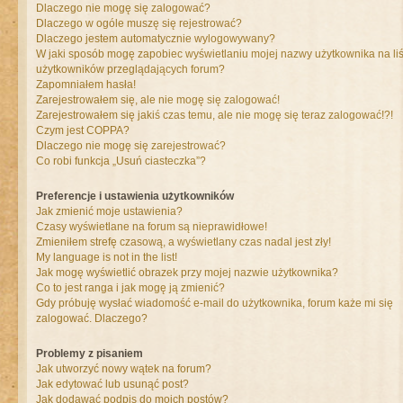
Dlaczego nie mogę się zalogować?
Dlaczego w ogóle muszę się rejestrować?
Dlaczego jestem automatycznie wylogowywany?
W jaki sposób mogę zapobiec wyświetlaniu mojej nazwy użytkownika na liś
użytkowników przeglądających forum?
Zapomniałem hasła!
Zarejestrowałem się, ale nie mogę się zalogować!
Zarejestrowałem się jakiś czas temu, ale nie mogę się teraz zalogować!?!
Czym jest COPPA?
Dlaczego nie mogę się zarejestrować?
Co robi funkcja „Usuń ciasteczka”?
Preferencje i ustawienia użytkowników
Jak zmienić moje ustawienia?
Czasy wyświetlane na forum są nieprawidłowe!
Zmieniłem strefę czasową, a wyświetlany czas nadal jest zły!
My language is not in the list!
Jak mogę wyświetlić obrazek przy mojej nazwie użytkownika?
Co to jest ranga i jak mogę ją zmienić?
Gdy próbuję wysłać wiadomość e-mail do użytkownika, forum każe mi się
zalogować. Dlaczego?
Problemy z pisaniem
Jak utworzyć nowy wątek na forum?
Jak edytować lub usunąć post?
Jak dodawać podpis do moich postów?