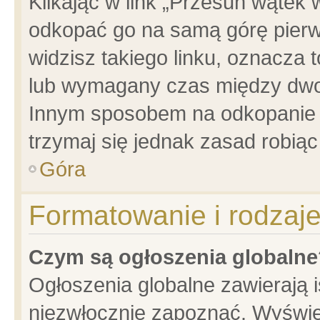
Klikając w link „Przesuń wątek
odkopać go na samą górę pierwsz
widzisz takiego linku, oznacza 
lub wymagany czas między dwoma
Innym sposobem na odkopanie w
trzymaj się jednak zasad robiąc 
Góra
Formatowanie i rodzaj
Czym są ogłoszenia globalne
Ogłoszenia globalne zawierają is
niezwłocznie zapoznać. Wyświet