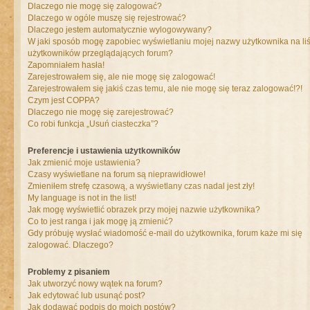
Dlaczego nie mogę się zalogować?
Dlaczego w ogóle muszę się rejestrować?
Dlaczego jestem automatycznie wylogowywany?
W jaki sposób mogę zapobiec wyświetlaniu mojej nazwy użytkownika na liś
użytkowników przeglądających forum?
Zapomniałem hasła!
Zarejestrowałem się, ale nie mogę się zalogować!
Zarejestrowałem się jakiś czas temu, ale nie mogę się teraz zalogować!?!
Czym jest COPPA?
Dlaczego nie mogę się zarejestrować?
Co robi funkcja „Usuń ciasteczka”?
Preferencje i ustawienia użytkowników
Jak zmienić moje ustawienia?
Czasy wyświetlane na forum są nieprawidłowe!
Zmieniłem strefę czasową, a wyświetlany czas nadal jest zły!
My language is not in the list!
Jak mogę wyświetlić obrazek przy mojej nazwie użytkownika?
Co to jest ranga i jak mogę ją zmienić?
Gdy próbuję wysłać wiadomość e-mail do użytkownika, forum każe mi się
zalogować. Dlaczego?
Problemy z pisaniem
Jak utworzyć nowy wątek na forum?
Jak edytować lub usunąć post?
Jak dodawać podpis do moich postów?