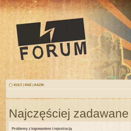
KULT
|
KNŻ
|
KAZIK
Najczęściej zadawane 
Problemy z logowaniem i rejestracją