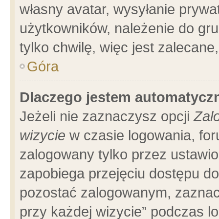
własny avatar, wysyłanie prywa
użytkowników, należenie do gru
tylko chwilę, więc jest zalecane
Góra
Dlaczego jestem automatyc
Jeżeli nie zaznaczysz opcji
Zal
wizycie
w czasie logowania, for
zalogowany tylko przez ustawio
zapobiega przejęciu dostępu d
pozostać zalogowanym, zaznacz
przy każdej wizycie” podczas l