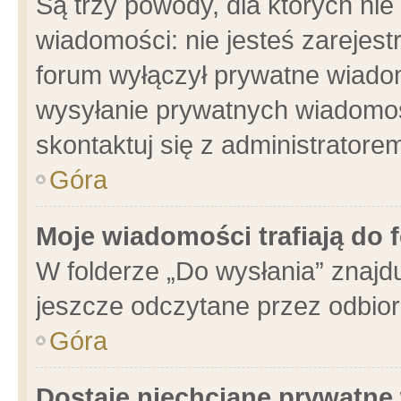
Są trzy powody, dla których n
wiadomości: nie jesteś zarejest
forum wyłączył prywatne wiadom
wysyłanie prywatnych wiadomości
skontaktuj się z administratore
Góra
Moje wiadomości trafiają do 
W folderze „Do wysłania” znajdu
jeszcze odczytane przez odbior
Góra
Dostaję niechciane prywatne