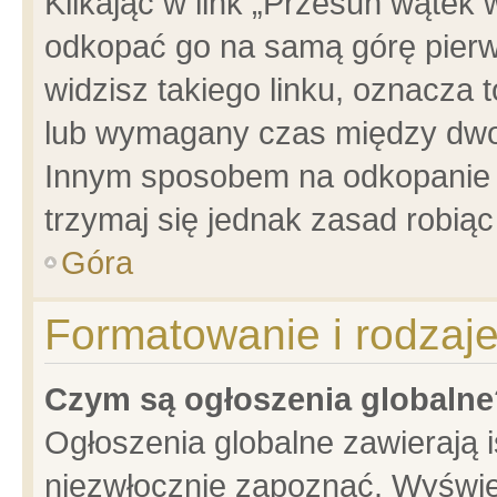
Klikając w link „Przesuń wątek
odkopać go na samą górę pierwsz
widzisz takiego linku, oznacza 
lub wymagany czas między dwoma
Innym sposobem na odkopanie w
trzymaj się jednak zasad robiąc 
Góra
Formatowanie i rodzaj
Czym są ogłoszenia globalne
Ogłoszenia globalne zawierają is
niezwłocznie zapoznać. Wyświet