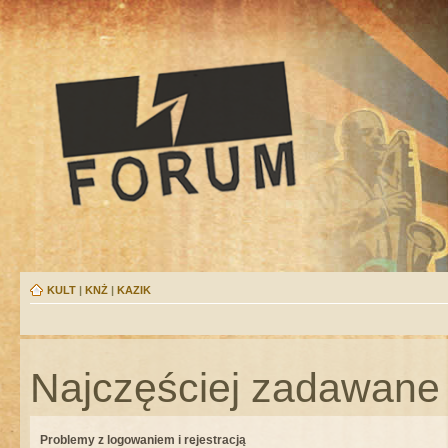
KULT
|
KNŻ
|
KAZIK
Najczęściej zadawane 
Problemy z logowaniem i rejestracją