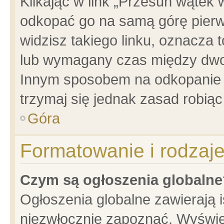
Klikając w link „Przesuń wątek
odkopać go na samą górę pierwsz
widzisz takiego linku, oznacza 
lub wymagany czas między dwoma
Innym sposobem na odkopanie w
trzymaj się jednak zasad robiąc 
Góra
Formatowanie i rodzaj
Czym są ogłoszenia globalne
Ogłoszenia globalne zawierają is
niezwłocznie zapoznać. Wyświet