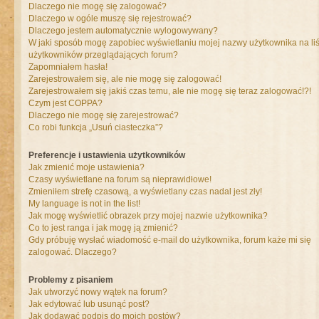
Dlaczego nie mogę się zalogować?
Dlaczego w ogóle muszę się rejestrować?
Dlaczego jestem automatycznie wylogowywany?
W jaki sposób mogę zapobiec wyświetlaniu mojej nazwy użytkownika na liś
użytkowników przeglądających forum?
Zapomniałem hasła!
Zarejestrowałem się, ale nie mogę się zalogować!
Zarejestrowałem się jakiś czas temu, ale nie mogę się teraz zalogować!?!
Czym jest COPPA?
Dlaczego nie mogę się zarejestrować?
Co robi funkcja „Usuń ciasteczka”?
Preferencje i ustawienia użytkowników
Jak zmienić moje ustawienia?
Czasy wyświetlane na forum są nieprawidłowe!
Zmieniłem strefę czasową, a wyświetlany czas nadal jest zły!
My language is not in the list!
Jak mogę wyświetlić obrazek przy mojej nazwie użytkownika?
Co to jest ranga i jak mogę ją zmienić?
Gdy próbuję wysłać wiadomość e-mail do użytkownika, forum każe mi się
zalogować. Dlaczego?
Problemy z pisaniem
Jak utworzyć nowy wątek na forum?
Jak edytować lub usunąć post?
Jak dodawać podpis do moich postów?