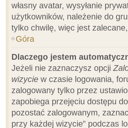
własny avatar, wysyłanie prywa
użytkowników, należenie do gru
tylko chwilę, więc jest zalecane
Góra
Dlaczego jestem automatyc
Jeżeli nie zaznaczysz opcji
Zal
wizycie
w czasie logowania, for
zalogowany tylko przez ustawio
zapobiega przejęciu dostępu d
pozostać zalogowanym, zaznacz
przy każdej wizycie” podczas l