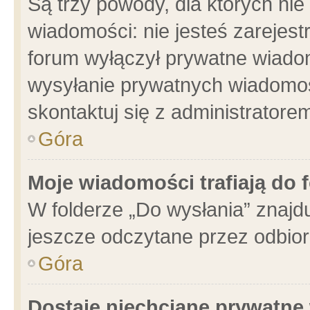
Są trzy powody, dla których n
wiadomości: nie jesteś zarejest
forum wyłączył prywatne wiadom
wysyłanie prywatnych wiadomości
skontaktuj się z administratore
Góra
Moje wiadomości trafiają do 
W folderze „Do wysłania” znajdu
jeszcze odczytane przez odbior
Góra
Dostaję niechciane prywatne