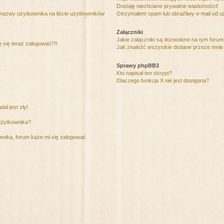
Dostaję niechciane prywatne wiadomości!
 nazwy użytkownika na liście użytkowników
Otrzymałem spam lub obraźliwy e-mail od u
Załączniki
Jakie załączniki są dozwolone na tym foru
ę się teraz zalogować!?!
Jak znaleźć wszystkie dodane przeze mnie 
Sprawy phpBB3
Kto napisał ten skrypt?
Dlaczego funkcja X nie jest dostępna?
al jest zły!
użytkownika?
nika, forum każe mi się zalogować.