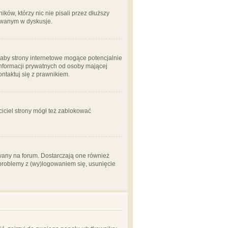
ów, którzy nic nie pisali przez dłuższy
żowanym w dyskusje.
aby strony internetowe mogące potencjalnie
informacji prywatnych od osoby mającej
ontaktuj się z prawnikiem.
ciciel strony mógł też zablokować
wany na forum. Dostarczają one również
z problemy z (wy)logowaniem się, usunięcie