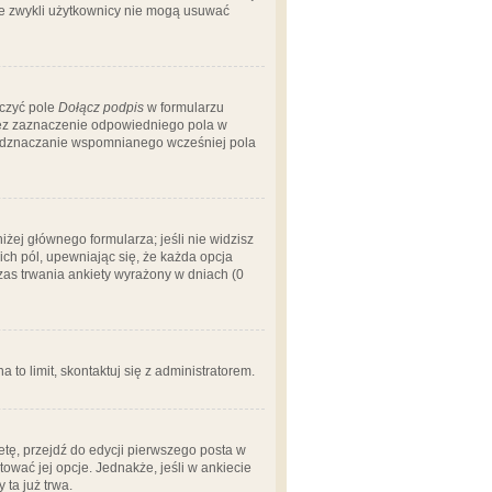
 że zwykli użytkownicy nie mogą usuwać
aczyć pole
Dołącz podpis
w formularzu
zez zaznaczenie odpowiedniego pola w
 odznaczanie wspomnianego wcześniej pola
iżej głównego formularza; jeśli nie widzisz
ich pól, upewniając się, że każda opcja
czas trwania ankiety wyrażony w dniach (0
a to limit, skontaktuj się z administratorem.
tę, przejdź do edycji pierwszego posta w
tować jej opcje. Jednakże, jeśli w ankiecie
ta już trwa.