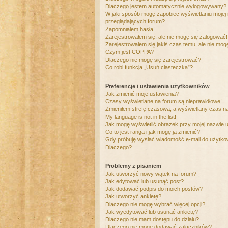
Dlaczego jestem automatycznie wylogowywany?
W jaki sposób mogę zapobiec wyświetlaniu mojej
przeglądających forum?
Zapomniałem hasła!
Zarejestrowałem się, ale nie mogę się zalogować!
Zarejestrowałem się jakiś czas temu, ale nie mog
Czym jest COPPA?
Dlaczego nie mogę się zarejestrować?
Co robi funkcja „Usuń ciasteczka”?
Preferencje i ustawienia użytkowników
Jak zmienić moje ustawienia?
Czasy wyświetlane na forum są nieprawidłowe!
Zmieniłem strefę czasową, a wyświetlany czas nad
My language is not in the list!
Jak mogę wyświetlić obrazek przy mojej nazwie 
Co to jest ranga i jak mogę ją zmienić?
Gdy próbuję wysłać wiadomość e-mail do użytkow
Dlaczego?
Problemy z pisaniem
Jak utworzyć nowy wątek na forum?
Jak edytować lub usunąć post?
Jak dodawać podpis do moich postów?
Jak utworzyć ankietę?
Dlaczego nie mogę wybrać więcej opcji?
Jak wyedytować lub usunąć ankietę?
Dlaczego nie mam dostępu do działu?
Dlaczego nie mogę dodawać załączników?