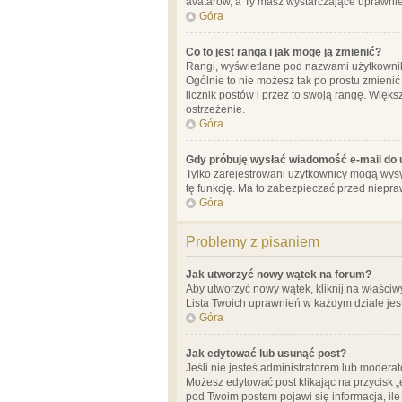
avatarów, a Ty masz wystarczające uprawnien
Góra
Co to jest ranga i jak mogę ją zmienić?
Rangi, wyświetlane pod nazwami użytkowników
Ogólnie to nie możesz tak po prostu zmienić
licznik postów i przez to swoją rangę. Więks
ostrzeżenie.
Góra
Gdy próbuję wysłać wiadomość e-mail do 
Tylko zarejestrowani użytkownicy mogą wysył
tę funkcję. Ma to zabezpieczać przed niep
Góra
Problemy z pisaniem
Jak utworzyć nowy wątek na forum?
Aby utworzyć nowy wątek, kliknij na właściw
Lista Twoich uprawnień w każdym dziale jes
Góra
Jak edytować lub usunąć post?
Jeśli nie jesteś administratorem lub moderat
Możesz edytować post klikając na przycisk „
pod Twoim postem pojawi się informacja, ile ra