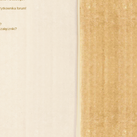
żytkownika forum!
m?
załączniki?