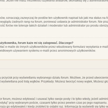
ia. Jeżeli nie masz możliwości używania avatarów, skontaktuj się z administrator
, oznaczają zazwyczaj ile postów ten użytkownik napisał lub jaki ma status na fo
 wyglądu żadnych rang na forum, ponieważ ustawia je administrator forum. Nie pisz
zość forów nie toleruje takich działań i moderator lub administrator po prostu obniż
użytkownika, forum każe mi się zalogować. Dlaczego?
ać e-maile do innych użytkowników przez wbudowany formularz wysyłania e-maili i t
rawidłowym używaniem systemu e-maili przez anonimowych użytkowników.
y przycisk przy wyświetlaniu wybranego działu forum. Możliwe, że przed utworzeni
t wyświetlana pod listą wątków. Przykłady: Możesz tworzyć nowy wątek, Możesz gło
or forum, możesz edytować i usuwać tylko swoje posty i to tylko wtedy, jeżeli admin
edytuj” przy wybranym poście, czasami tylko przez pewien czas po jego napisaniu. J
zy go edytowałeś i kiedy zrobiłeś to ostatni raz. Informacja ta wyświetli się tylko w