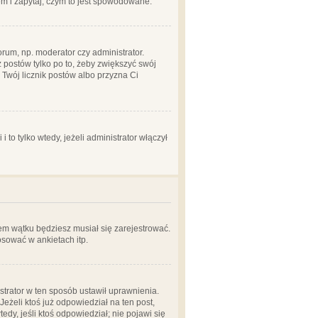
em i zapytaj, czym to jest spowodowane.
rum, np. moderator czy administrator.
 postów tylko po to, żeby zwiększyć swój
y Twój licznik postów albo przyzna Ci
o tylko wtedy, jeżeli administrator włączył
em wątku będziesz musiał się zarejestrować.
sować w ankietach itp.
istrator w ten sposób ustawił uprawnienia.
eżeli ktoś już odpowiedział na ten post,
tedy, jeśli ktoś odpowiedział; nie pojawi się