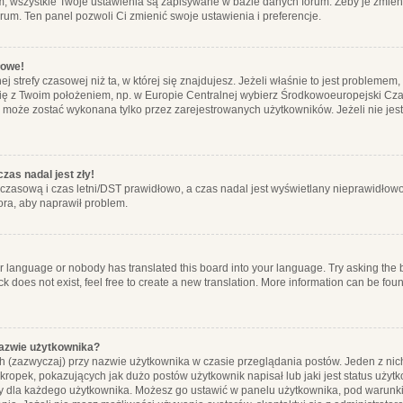
m, wszystkie Twoje ustawienia są zapisywane w bazie danych forum. Żeby je zmieni
orum. Ten panel pozwoli Ci zmienić swoje ustawienia i preferencje.
łowe!
j strefy czasowej niż ta, w której się znajdujesz. Jeżeli właśnie to jest probleme
się z Twoim położeniem, np. w Europie Centralnej wybierz Środkowoeuropejski C
, może zostać wykonana tylko przez zarejestrowanych użytkowników. Jeżeli nie jeste
zas nadal jest zły!
ę czasową i czas letni/DST prawidłowo, a czas nadal jest wyświetlany nieprawidłowo
ora, aby naprawił problem.
ur language or nobody has translated this board into your language. Try asking the bo
 does not exist, feel free to create a new translation. More information can be foun
nazwie użytkownika?
h (zazwyczaj) przy nazwie użytkownika w czasie przeglądania postów. Jeden z nic
ropek, pokazujących jak dużo postów użytkownik napisał lub jaki jest status użyt
alny dla każdego użytkownika. Możesz go ustawić w panelu użytkownika, pod warunki