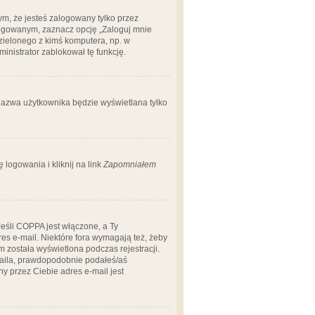
m, że jesteś zalogowany tylko przez
logowanym, zaznacz opcję „Zaloguj mnie
dzielonego z kimś komputera, np. w
dministrator zablokował tę funkcję.
 nazwa użytkownika będzie wyświetlana tylko
logowania i kliknij na link
Zapomniałem
Jeśli COPPA jest włączone, a Ty
res e-mail. Niektóre fora wymagają też, żeby
 została wyświetlona podczas rejestracji.
-maila, prawdopodobnie podałeś/aś
ny przez Ciebie adres e-mail jest