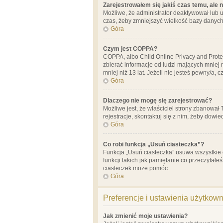
Zarejestrowałem się jakiś czas temu, ale 
Możliwe, że administrator deaktywował lub u
czas, żeby zmniejszyć wielkość bazy danych.
Góra
Czym jest COPPA?
COPPA, albo Child Online Privacy and Prote
zbierać informacje od ludzi mających mniej
mniej niż 13 lat. Jeżeli nie jesteś pewny/a,
Góra
Dlaczego nie mogę się zarejestrować?
Możliwe jest, że właściciel strony zbanował
rejestracje, skontaktuj się z nim, żeby dowie
Góra
Co robi funkcja „Usuń ciasteczka”?
Funkcja „Usuń ciasteczka” usuwa wszystkie 
funkcji takich jak pamiętanie co przeczytałe
ciasteczek może pomóc.
Góra
Preferencje i ustawienia użytkow
Jak zmienić moje ustawienia?