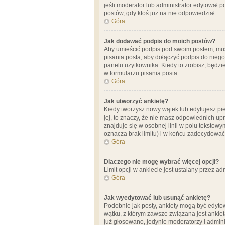
jeśli moderator lub administrator edytował 
postów, gdy ktoś już na nie odpowiedział.
Góra
Jak dodawać podpis do moich postów?
Aby umieścić podpis pod swoim postem, mus
pisania posta, aby dołączyć podpis do nie
panelu użytkownika. Kiedy to zrobisz, będ
w formularzu pisania posta.
Góra
Jak utworzyć ankietę?
Kiedy tworzysz nowy wątek lub edytujesz pier
jej, to znaczy, że nie masz odpowiednich up
znajduje się w osobnej linii w polu tekstow
oznacza brak limitu) i w końcu zadecydować
Góra
Dlaczego nie mogę wybrać więcej opcji?
Limit opcji w ankiecie jest ustalany przez ad
Góra
Jak wyedytować lub usunąć ankietę?
Podobnie jak posty, ankiety mogą być edytow
wątku, z którym zawsze związana jest ankieta
już głosowano, jedynie moderatorzy i admini