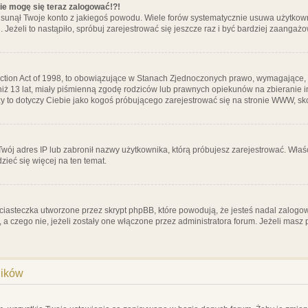
nie mogę się teraz zalogować!?!
sunął Twoje konto z jakiegoś powodu. Wiele forów systematycznie usuwa użytkownik
 Jeżeli to nastąpiło, spróbuj zarejestrować się jeszcze raz i być bardziej zaanga
ction Act of 1998, to obowiązujące w Stanach Zjednoczonych prawo, wymagające, 
 niż 13 lat, miały piśmienną zgodę rodziców lub prawnych opiekunów na zbieranie 
 czy to dotyczy Ciebie jako kogoś próbującego zarejestrować się na stronie WWW, sk
 Twój adres IP lub zabronił nazwy użytkownika, którą próbujesz zarejestrować. Właś
dzieć się więcej na ten temat.
ciasteczka utworzone przez skrypt phpBB, które powodują, że jesteś nadal zalogo
ś, a czego nie, jeżeli zostały one włączone przez administratora forum. Jeżeli mas
ników