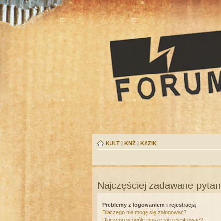
KULT
|
KNŻ
|
KAZIK
Najczęściej zadawane pytan
Problemy z logowaniem i rejestracją
Dlaczego nie mogę się zalogować?
Dlaczego w ogóle muszę się rejestrować?