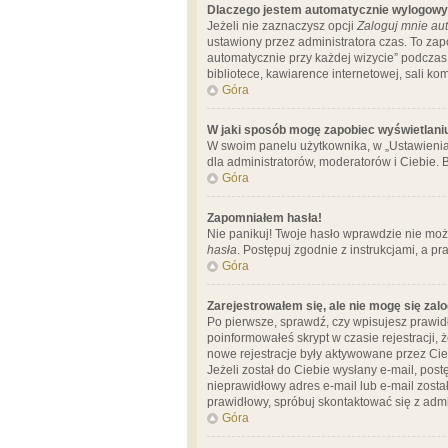
Dlaczego jestem automatycznie wylogow
Jeżeli nie zaznaczysz opcji
Zaloguj mnie aut
ustawiony przez administratora czas. To za
automatycznie przy każdej wizycie” podczas 
bibliotece, kawiarence internetowej, sali komp
Góra
W jaki sposób mogę zapobiec wyświetlani
W swoim panelu użytkownika, w „Ustawienia
dla administratorów, moderatorów i Ciebie. B
Góra
Zapomniałem hasła!
Nie panikuj! Twoje hasło wprawdzie nie moż
hasła
. Postępuj zgodnie z instrukcjami, a 
Góra
Zarejestrowałem się, ale nie mogę się zal
Po pierwsze, sprawdź, czy wpisujesz prawidł
poinformowałeś skrypt w czasie rejestracji, 
nowe rejestracje były aktywowane przez Cieb
Jeżeli został do Ciebie wysłany e-mail, pos
nieprawidłowy adres e-mail lub e-mail został
prawidłowy, spróbuj skontaktować się z admi
Góra