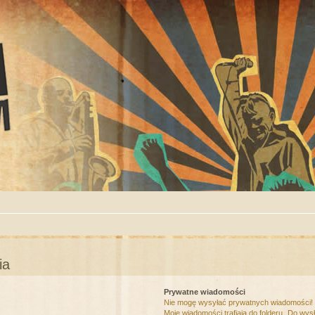
ia
Prywatne wiadomości
Nie mogę wysyłać prywatnych wiadomości!
Moje wiadomości trafiają do folderu „Do wys