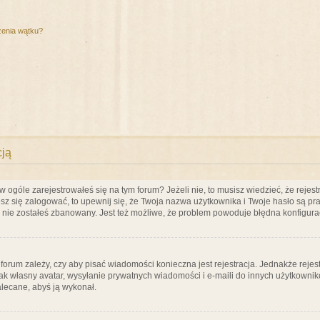
zenia wątku?
cją
ogóle zarejestrowałeś się na tym forum? Jeżeli nie, to musisz wiedzieć, że rejestr
esz się zalogować, to upewnij się, że Twoja nazwa użytkownika i Twoje hasło są praw
e nie zostałeś zbanowany. Jest też możliwe, że problem powoduje błędna konfigura
a forum zależy, czy aby pisać wiadomości konieczna jest rejestracja. Jednakże reje
jak własny avatar, wysyłanie prywatnych wiadomości i e-maili do innych użytkownik
zalecane, abyś ją wykonał.