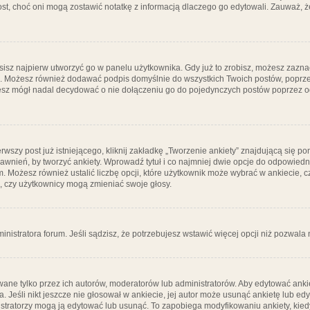
post, choć oni mogą zostawić notatkę z informacją dlaczego go edytowali. Zauważ,
isz najpierw utworzyć go w panelu użytkownika. Gdy już to zrobisz, możesz zazn
go. Możesz również dodawać podpis domyślnie do wszystkich Twoich postów, popr
ziesz mógł nadal decydować o nie dołączeniu go do pojedynczych postów poprzez
wszy post już istniejącego, kliknij zakładkę „Tworzenie ankiety” znajdującą się pon
rawnień, by tworzyć ankiety. Wprowadź tytuł i co najmniej dwie opcje do odpowiedn
ym. Możesz również ustalić liczbę opcji, które użytkownik może wybrać w ankiecie, 
, czy użytkownicy mogą zmieniać swoje głosy.
ministratora forum. Jeśli sądzisz, że potrzebujesz wstawić więcej opcji niż pozwala n
ane tylko przez ich autorów, moderatorów lub administratorów. Aby edytować ankie
. Jeśli nikt jeszcze nie głosował w ankiecie, jej autor może usunąć ankietę lub edy
stratorzy mogą ją edytować lub usunąć. To zapobiega modyfikowaniu ankiety, kiedy 