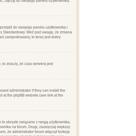
ć, zajrzyj do swojego panelu użytkownika;
m, przejdź do swojego panelu użytkownika i
zas Standardowy. Weź pod uwagę, że zmiana
ś zarejestrowany, to teraz jest dobry
, to znaczy, że czas serwera jest
ard administrator if they can install the
d at the phpBB website (see link at the
h to obrazki związane z rangą użytkownika,
kownika na forum. Drugi, zazwyczaj większy
em, że administrator forum włączył funkcje