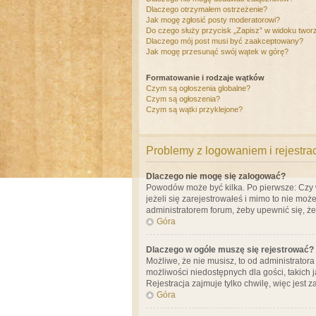
Dlaczego otrzymałem ostrzeżenie?
Jak mogę zgłosić posty moderatorowi?
Do czego służy przycisk „Zapisz” w widoku twor
Dlaczego mój post musi być zaakceptowany?
Jak mogę przesunąć swój wątek w górę?
Formatowanie i rodzaje wątków
Czym są ogłoszenia globalne?
Czym są ogłoszenia?
Czym są wątki przyklejone?
Problemy z logowaniem i rejestra
Dlaczego nie mogę się zalogować?
Powodów może być kilka. Po pierwsze: Czy w 
jeżeli się zarejestrowałeś i mimo to nie moż
administratorem forum, żeby upewnić się, ż
Góra
Dlaczego w ogóle muszę się rejestrować?
Możliwe, że nie musisz, to od administrator
możliwości niedostępnych dla gości, takich 
Rejestracja zajmuje tylko chwilę, więc jest 
Góra