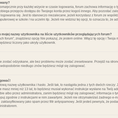
ywany?
omatycznie przy każdej wizycie
w czasie logowania, forum zachowa informację o ty
pobiega przejęciu dostępu do Twojego konta przez kogoś innego. Aby pozostać za
logowania się. Jest to stanowczo niezalecane, jeżeli korzystasz z forum ze współ
uterowej w szkole / na uczelni itp. Jeżeli nie widzisz tej opcji, to oznacza to, że a
u mojej nazwy użytkownika na liście użytkowników przeglądających forum?
ch forum”, znajdziesz opcję
Nie pokazuj, że jestem online
. Włącz tę opcję i Twoja
ędziesz liczony jako ukryty użytkownik.
e zostać odzyskane, ale bez problemu może zostać zresetowane. Przejdź na stronę 
prawdopodobnie niedługo znów będziesz mógł się zalogować.
ogować!
ową nazwę użytkownika i hasło. Jeśli tak, to nastąpiła jedna z tych dwóch rzeczy: 
że masz mniej niż 13 lat, to będziesz musiał wykonać instrukcje wysłane na Twój ad
ie albo przez administratora, zanim będziesz mógł się zalogować; informacja o tym
tępuj zgodnie z instrukcjami w nim zawartymi. Jeżeli nie otrzymałeś/aś żadnego e
 zaklasyfikowany jako spam przez filtr antyspamowy. Jeśli jesteś pewny/a, że poda
nistratorem.