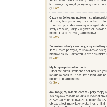
Jeżeli jesteś zarejestrowanym użytkownikie
link zazwyczaj znajduje się na górze stron f
Góra
Czasy wyświetlane na forum są nieprawid
Możliwe, że wyświetlany czas pochodzi z inne
zmień swoją strefę czasową, aby zgadzała 
strefy czasowej, tak jak większości ustawień
moment na to, żeby się zarejestrować.
Góra
Zmieniłem strefę czasową, a wyświetlany c
Jeżeli jesteś pewny/a, że ustawiłeś/aś stref
nieprawidłowy. Poinformuj o tym administrat
Góra
My language is not in the list!
Either the administrator has not installed yo
language pack you need. If the language pack
bottom of board pages).
Góra
Jak mogę wyświetlić obrazek przy mojej 
Istnieją dwa rodzaje obrazków wyświetlanyc
zazwyczaj w formie gwiazdek, bloczków czy k
obrazek, jest znany jako avatar i jest unik