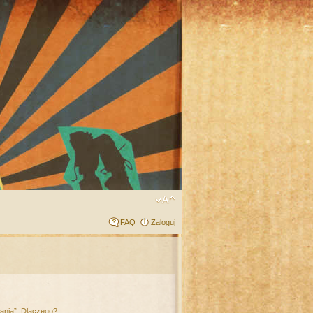
FAQ
Zaloguj
łania”. Dlaczego?