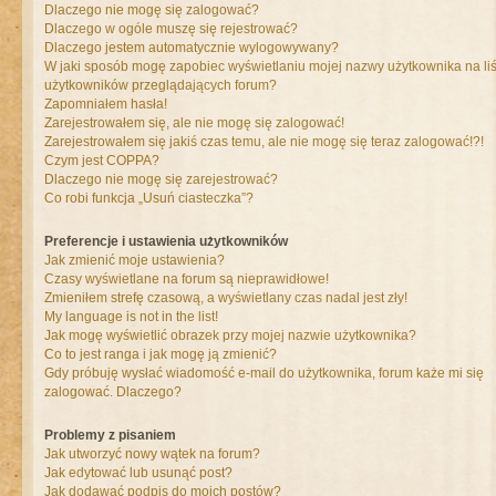
Dlaczego nie mogę się zalogować?
Dlaczego w ogóle muszę się rejestrować?
Dlaczego jestem automatycznie wylogowywany?
W jaki sposób mogę zapobiec wyświetlaniu mojej nazwy użytkownika na liś
użytkowników przeglądających forum?
Zapomniałem hasła!
Zarejestrowałem się, ale nie mogę się zalogować!
Zarejestrowałem się jakiś czas temu, ale nie mogę się teraz zalogować!?!
Czym jest COPPA?
Dlaczego nie mogę się zarejestrować?
Co robi funkcja „Usuń ciasteczka”?
Preferencje i ustawienia użytkowników
Jak zmienić moje ustawienia?
Czasy wyświetlane na forum są nieprawidłowe!
Zmieniłem strefę czasową, a wyświetlany czas nadal jest zły!
My language is not in the list!
Jak mogę wyświetlić obrazek przy mojej nazwie użytkownika?
Co to jest ranga i jak mogę ją zmienić?
Gdy próbuję wysłać wiadomość e-mail do użytkownika, forum każe mi się
zalogować. Dlaczego?
Problemy z pisaniem
Jak utworzyć nowy wątek na forum?
Jak edytować lub usunąć post?
Jak dodawać podpis do moich postów?