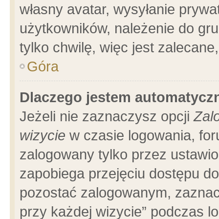
własny avatar, wysyłanie prywa
użytkowników, należenie do gru
tylko chwilę, więc jest zalecane
Góra
Dlaczego jestem automatyc
Jeżeli nie zaznaczysz opcji
Zal
wizycie
w czasie logowania, for
zalogowany tylko przez ustawio
zapobiega przejęciu dostępu d
pozostać zalogowanym, zaznacz
przy każdej wizycie” podczas l