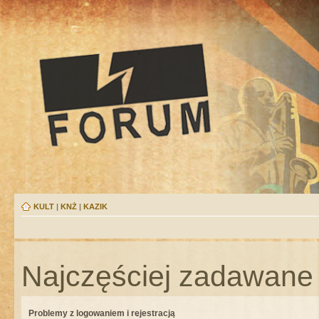
KULT
|
KNŻ
|
KAZIK
Najczęściej zadawane 
Problemy z logowaniem i rejestracją