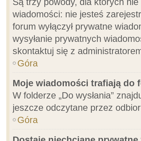
Są trzy powody, dla których n
wiadomości: nie jesteś zarejest
forum wyłączył prywatne wiadom
wysyłanie prywatnych wiadomości
skontaktuj się z administratore
Góra
Moje wiadomości trafiają do 
W folderze „Do wysłania” znajdu
jeszcze odczytane przez odbior
Góra
Dostaję niechciane prywatne