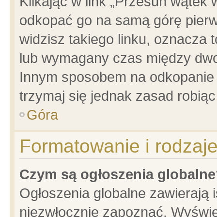
Klikając w link „Przesuń wątek
odkopać go na samą górę pierwsz
widzisz takiego linku, oznacza 
lub wymagany czas między dwoma
Innym sposobem na odkopanie w
trzymaj się jednak zasad robiąc 
Góra
Formatowanie i rodzaj
Czym są ogłoszenia globalne
Ogłoszenia globalne zawierają is
niezwłocznie zapoznać. Wyświet