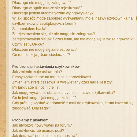
Dlaczego nie mogę się zalogować?
Dlaczego w ogóle muszę się rejestrować?
Dlaczego jestem automatycznie wylogowywany?
W jaki sposób mogę zapobiec wyświetlaniu mojej nazwy użytkownika na liś
użytkowników przeglądających forum?
Zapomniałem hasła!
Zarejestrowałem się, ale nie mogę się zalogować!
Zarejestrowałem się jakiś czas temu, ale nie mogę się teraz zalogować!?!
Czym jest COPPA?
Dlaczego nie mogę się zarejestrować?
Co robi funkcja „Usuń ciasteczka”?
Preferencje i ustawienia użytkowników
Jak zmienić moje ustawienia?
Czasy wyświetlane na forum są nieprawidłowe!
Zmieniłem strefę czasową, a wyświetlany czas nadal jest zły!
My language is not in the list!
Jak mogę wyświetlić obrazek przy mojej nazwie użytkownika?
Co to jest ranga i jak mogę ją zmienić?
Gdy próbuję wysłać wiadomość e-mail do użytkownika, forum każe mi się
zalogować. Dlaczego?
Problemy z pisaniem
Jak utworzyć nowy wątek na forum?
Jak edytować lub usunąć post?
Jak dodawać podpis do moich postów?