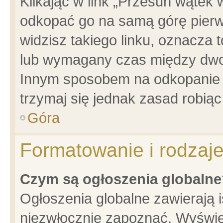
Klikając w link „Przesuń wątek
odkopać go na samą górę pierwsz
widzisz takiego linku, oznacza 
lub wymagany czas między dwoma
Innym sposobem na odkopanie w
trzymaj się jednak zasad robiąc 
Góra
Formatowanie i rodzaj
Czym są ogłoszenia globalne
Ogłoszenia globalne zawierają is
niezwłocznie zapoznać. Wyświet