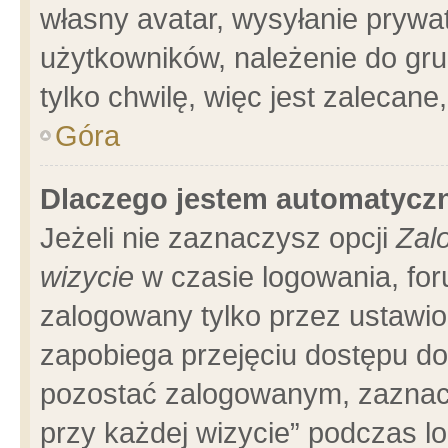
własny avatar, wysyłanie prywa
użytkowników, należenie do gru
tylko chwilę, więc jest zalecane
Góra
Dlaczego jestem automatyc
Jeżeli nie zaznaczysz opcji
Zal
wizycie
w czasie logowania, for
zalogowany tylko przez ustawio
zapobiega przejęciu dostępu d
pozostać zalogowanym, zaznacz
przy każdej wizycie” podczas l