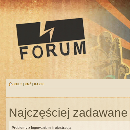
KULT
|
KNŻ
|
KAZIK
Najczęściej zadawane 
Problemy z logowaniem i rejestracją