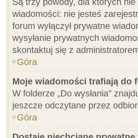
Są trzy powody, dla których n
wiadomości: nie jesteś zarejest
forum wyłączył prywatne wiadom
wysyłanie prywatnych wiadomości
skontaktuj się z administratore
Góra
Moje wiadomości trafiają do 
W folderze „Do wysłania” znajdu
jeszcze odczytane przez odbior
Góra
Dostaję niechciane prywatne