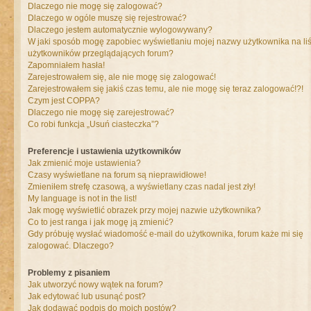
Dlaczego nie mogę się zalogować?
Dlaczego w ogóle muszę się rejestrować?
Dlaczego jestem automatycznie wylogowywany?
W jaki sposób mogę zapobiec wyświetlaniu mojej nazwy użytkownika na liś
użytkowników przeglądających forum?
Zapomniałem hasła!
Zarejestrowałem się, ale nie mogę się zalogować!
Zarejestrowałem się jakiś czas temu, ale nie mogę się teraz zalogować!?!
Czym jest COPPA?
Dlaczego nie mogę się zarejestrować?
Co robi funkcja „Usuń ciasteczka”?
Preferencje i ustawienia użytkowników
Jak zmienić moje ustawienia?
Czasy wyświetlane na forum są nieprawidłowe!
Zmieniłem strefę czasową, a wyświetlany czas nadal jest zły!
My language is not in the list!
Jak mogę wyświetlić obrazek przy mojej nazwie użytkownika?
Co to jest ranga i jak mogę ją zmienić?
Gdy próbuję wysłać wiadomość e-mail do użytkownika, forum każe mi się
zalogować. Dlaczego?
Problemy z pisaniem
Jak utworzyć nowy wątek na forum?
Jak edytować lub usunąć post?
Jak dodawać podpis do moich postów?