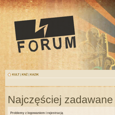
KULT
|
KNŻ
|
KAZIK
Najczęściej zadawane 
Problemy z logowaniem i rejestracją