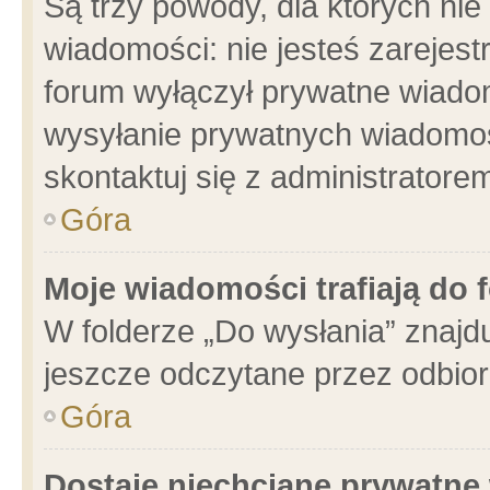
Są trzy powody, dla których n
wiadomości: nie jesteś zarejest
forum wyłączył prywatne wiadom
wysyłanie prywatnych wiadomości
skontaktuj się z administratore
Góra
Moje wiadomości trafiają do 
W folderze „Do wysłania” znajdu
jeszcze odczytane przez odbior
Góra
Dostaję niechciane prywatne