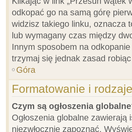
Klikając w link „Przesuń wątek
odkopać go na samą górę pierwsz
widzisz takiego linku, oznacza 
lub wymagany czas między dwoma
Innym sposobem na odkopanie w
trzymaj się jednak zasad robiąc 
Góra
Formatowanie i rodzaj
Czym są ogłoszenia globalne
Ogłoszenia globalne zawierają is
niezwłocznie zapoznać. Wyświet