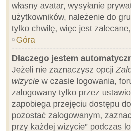
własny avatar, wysyłanie prywa
użytkowników, należenie do gru
tylko chwilę, więc jest zalecane
Góra
Dlaczego jestem automatyc
Jeżeli nie zaznaczysz opcji
Zal
wizycie
w czasie logowania, for
zalogowany tylko przez ustawio
zapobiega przejęciu dostępu d
pozostać zalogowanym, zaznacz
przy każdej wizycie” podczas l