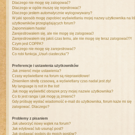
Dlaczego nie mogę się zalogować?
Dlaczego w ogóle muszę się rejestrować?
Dlaczego jestem automatycznie wylogowywany?
W jaki sposób mogę zapobiec wyświetlaniu mojej nazwy użytkownika na liś
użytkowników przeglądających forum?
Zapomniałem hasła!
Zarejestrowałem się, ale nie mogę się zalogować!
Zarejestrowałem się jakiś czas temu, ale nie mogę się teraz zalogować!?!
Czym jest COPPA?
Dlaczego nie mogę się zarejestrować?
Co robi funkcja „Usuń ciasteczka”?
Preferencje i ustawienia użytkowników
Jak zmienić moje ustawienia?
Czasy wyświetlane na forum są nieprawidłowe!
Zmieniłem strefę czasową, a wyświetlany czas nadal jest zły!
My language is not in the list!
Jak mogę wyświetlić obrazek przy mojej nazwie użytkownika?
Co to jest ranga i jak mogę ją zmienić?
Gdy próbuję wysłać wiadomość e-mail do użytkownika, forum każe mi się
zalogować. Dlaczego?
Problemy z pisaniem
Jak utworzyć nowy wątek na forum?
Jak edytować lub usunąć post?
Jak dodawać podpis do moich postów?