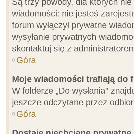
Są trzy powody, dla których n
wiadomości: nie jesteś zarejest
forum wyłączył prywatne wiadom
wysyłanie prywatnych wiadomości
skontaktuj się z administratore
Góra
Moje wiadomości trafiają do 
W folderze „Do wysłania” znajdu
jeszcze odczytane przez odbior
Góra
Dostaję niechciane prywatne