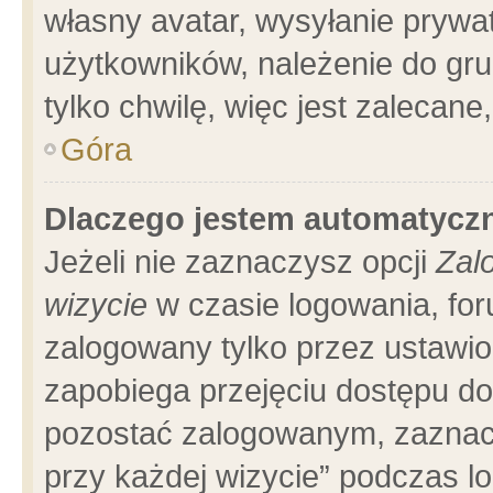
własny avatar, wysyłanie prywa
użytkowników, należenie do gru
tylko chwilę, więc jest zalecane
Góra
Dlaczego jestem automatyc
Jeżeli nie zaznaczysz opcji
Zal
wizycie
w czasie logowania, for
zalogowany tylko przez ustawio
zapobiega przejęciu dostępu d
pozostać zalogowanym, zaznacz
przy każdej wizycie” podczas l