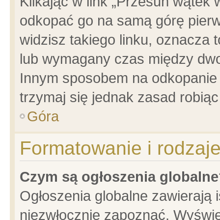
Klikając w link „Przesuń wątek
odkopać go na samą górę pierwsz
widzisz takiego linku, oznacza 
lub wymagany czas między dwoma
Innym sposobem na odkopanie w
trzymaj się jednak zasad robiąc 
Góra
Formatowanie i rodzaj
Czym są ogłoszenia globalne
Ogłoszenia globalne zawierają is
niezwłocznie zapoznać. Wyświet