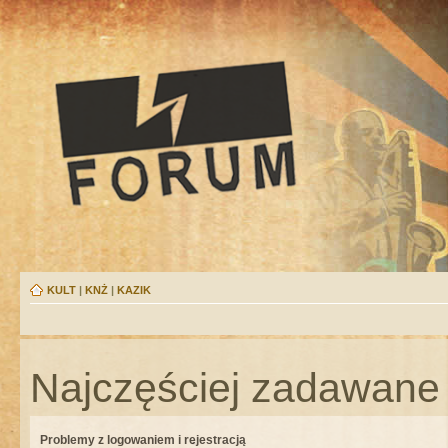
KULT
|
KNŻ
|
KAZIK
Najczęściej zadawane 
Problemy z logowaniem i rejestracją