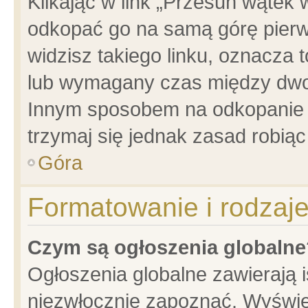
Klikając w link „Przesuń wątek
odkopać go na samą górę pierwsz
widzisz takiego linku, oznacza 
lub wymagany czas między dwoma
Innym sposobem na odkopanie w
trzymaj się jednak zasad robiąc 
Góra
Formatowanie i rodzaj
Czym są ogłoszenia globalne
Ogłoszenia globalne zawierają is
niezwłocznie zapoznać. Wyświet