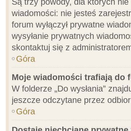
Są trzy powody, dla których n
wiadomości: nie jesteś zarejest
forum wyłączył prywatne wiadom
wysyłanie prywatnych wiadomości
skontaktuj się z administratore
Góra
Moje wiadomości trafiają do 
W folderze „Do wysłania” znajdu
jeszcze odczytane przez odbior
Góra
Dostaję niechciane prywatne