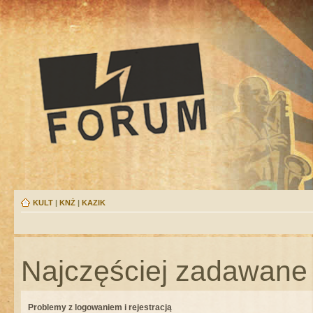
KULT
|
KNŻ
|
KAZIK
Najczęściej zadawane 
Problemy z logowaniem i rejestracją