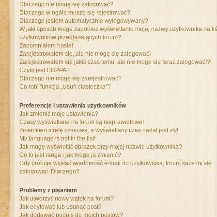
Dlaczego nie mogę się zalogować?
Dlaczego w ogóle muszę się rejestrować?
Dlaczego jestem automatycznie wylogowywany?
W jaki sposób mogę zapobiec wyświetlaniu mojej nazwy użytkownika na liś
użytkowników przeglądających forum?
Zapomniałem hasła!
Zarejestrowałem się, ale nie mogę się zalogować!
Zarejestrowałem się jakiś czas temu, ale nie mogę się teraz zalogować!?!
Czym jest COPPA?
Dlaczego nie mogę się zarejestrować?
Co robi funkcja „Usuń ciasteczka”?
Preferencje i ustawienia użytkowników
Jak zmienić moje ustawienia?
Czasy wyświetlane na forum są nieprawidłowe!
Zmieniłem strefę czasową, a wyświetlany czas nadal jest zły!
My language is not in the list!
Jak mogę wyświetlić obrazek przy mojej nazwie użytkownika?
Co to jest ranga i jak mogę ją zmienić?
Gdy próbuję wysłać wiadomość e-mail do użytkownika, forum każe mi się
zalogować. Dlaczego?
Problemy z pisaniem
Jak utworzyć nowy wątek na forum?
Jak edytować lub usunąć post?
Jak dodawać podpis do moich postów?