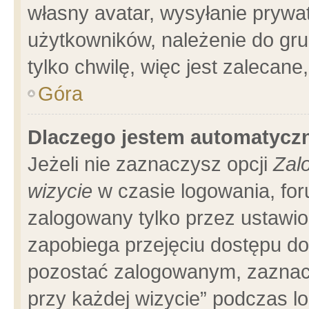
własny avatar, wysyłanie prywa
użytkowników, należenie do gru
tylko chwilę, więc jest zalecane
Góra
Dlaczego jestem automatyc
Jeżeli nie zaznaczysz opcji
Zal
wizycie
w czasie logowania, for
zalogowany tylko przez ustawio
zapobiega przejęciu dostępu d
pozostać zalogowanym, zaznacz
przy każdej wizycie” podczas l