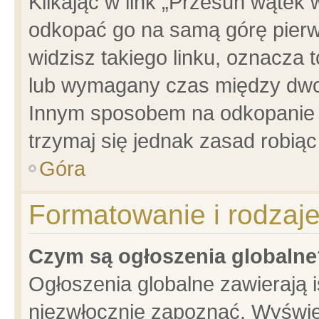
Klikając w link „Przesuń wątek
odkopać go na samą górę pierwsz
widzisz takiego linku, oznacza 
lub wymagany czas między dwoma
Innym sposobem na odkopanie w
trzymaj się jednak zasad robiąc 
Góra
Formatowanie i rodzaj
Czym są ogłoszenia globalne
Ogłoszenia globalne zawierają is
niezwłocznie zapoznać. Wyświet