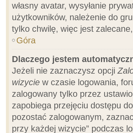
własny avatar, wysyłanie prywa
użytkowników, należenie do gru
tylko chwilę, więc jest zalecane
Góra
Dlaczego jestem automatyc
Jeżeli nie zaznaczysz opcji
Zal
wizycie
w czasie logowania, for
zalogowany tylko przez ustawio
zapobiega przejęciu dostępu d
pozostać zalogowanym, zaznacz
przy każdej wizycie” podczas l