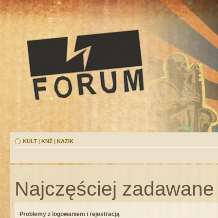
KULT
|
KNŻ
|
KAZIK
Najczęściej zadawane 
Problemy z logowaniem i rejestracją