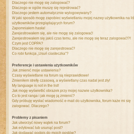
Dlaczego nie mogę się zalogować?
Dlaczego w ogóle muszę się rejestrować?
Dlaczego jestem automatycznie wylogowywany?
W jaki sposób mogę zapobiec wyświetlaniu mojej nazwy użytkownika na liś
użytkowników przeglądających forum?
Zapomniałem hasła!
Zarejestrowałem się, ale nie mogę się zalogować!
Zarejestrowałem się jakiś czas temu, ale nie mogę się teraz zalogować!?!
Czym jest COPPA?
Dlaczego nie mogę się zarejestrować?
Co robi funkcja „Usuń ciasteczka”?
Preferencje i ustawienia użytkowników
Jak zmienić moje ustawienia?
Czasy wyświetlane na forum są nieprawidłowe!
Zmieniłem strefę czasową, a wyświetlany czas nadal jest zły!
My language is not in the list!
Jak mogę wyświetlić obrazek przy mojej nazwie użytkownika?
Co to jest ranga i jak mogę ją zmienić?
Gdy próbuję wysłać wiadomość e-mail do użytkownika, forum każe mi się
zalogować. Dlaczego?
Problemy z pisaniem
Jak utworzyć nowy wątek na forum?
Jak edytować lub usunąć post?
Jak dodawać podpis do moich postów?