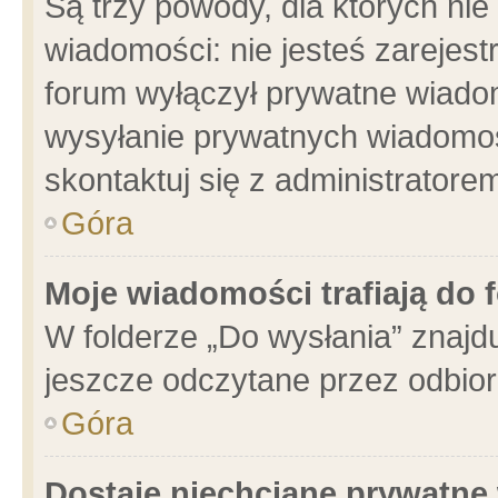
Są trzy powody, dla których n
wiadomości: nie jesteś zarejest
forum wyłączył prywatne wiadom
wysyłanie prywatnych wiadomości
skontaktuj się z administratore
Góra
Moje wiadomości trafiają do 
W folderze „Do wysłania” znajdu
jeszcze odczytane przez odbior
Góra
Dostaję niechciane prywatne