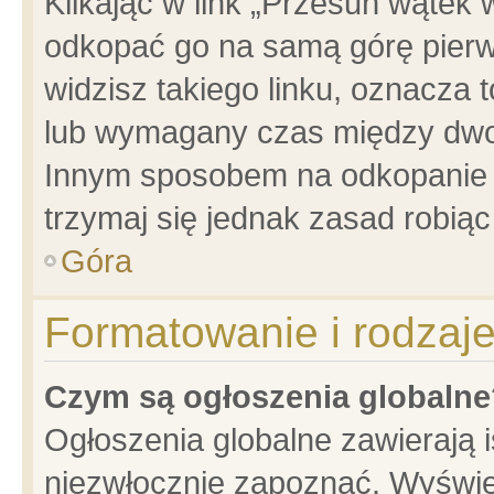
Klikając w link „Przesuń wątek
odkopać go na samą górę pierwsz
widzisz takiego linku, oznacza 
lub wymagany czas między dwoma
Innym sposobem na odkopanie w
trzymaj się jednak zasad robiąc 
Góra
Formatowanie i rodzaj
Czym są ogłoszenia globalne
Ogłoszenia globalne zawierają is
niezwłocznie zapoznać. Wyświet