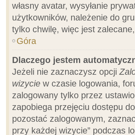
własny avatar, wysyłanie prywa
użytkowników, należenie do gru
tylko chwilę, więc jest zalecane
Góra
Dlaczego jestem automatyc
Jeżeli nie zaznaczysz opcji
Zal
wizycie
w czasie logowania, for
zalogowany tylko przez ustawio
zapobiega przejęciu dostępu d
pozostać zalogowanym, zaznacz
przy każdej wizycie” podczas l