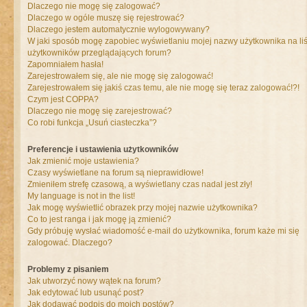
Dlaczego nie mogę się zalogować?
Dlaczego w ogóle muszę się rejestrować?
Dlaczego jestem automatycznie wylogowywany?
W jaki sposób mogę zapobiec wyświetlaniu mojej nazwy użytkownika na liś
użytkowników przeglądających forum?
Zapomniałem hasła!
Zarejestrowałem się, ale nie mogę się zalogować!
Zarejestrowałem się jakiś czas temu, ale nie mogę się teraz zalogować!?!
Czym jest COPPA?
Dlaczego nie mogę się zarejestrować?
Co robi funkcja „Usuń ciasteczka”?
Preferencje i ustawienia użytkowników
Jak zmienić moje ustawienia?
Czasy wyświetlane na forum są nieprawidłowe!
Zmieniłem strefę czasową, a wyświetlany czas nadal jest zły!
My language is not in the list!
Jak mogę wyświetlić obrazek przy mojej nazwie użytkownika?
Co to jest ranga i jak mogę ją zmienić?
Gdy próbuję wysłać wiadomość e-mail do użytkownika, forum każe mi się
zalogować. Dlaczego?
Problemy z pisaniem
Jak utworzyć nowy wątek na forum?
Jak edytować lub usunąć post?
Jak dodawać podpis do moich postów?