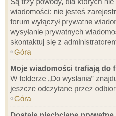
Są trzy powody, dla których n
wiadomości: nie jesteś zarejest
forum wyłączył prywatne wiadom
wysyłanie prywatnych wiadomości
skontaktuj się z administratore
Góra
Moje wiadomości trafiają do 
W folderze „Do wysłania” znajdu
jeszcze odczytane przez odbior
Góra
Dostaję niechciane prywatne