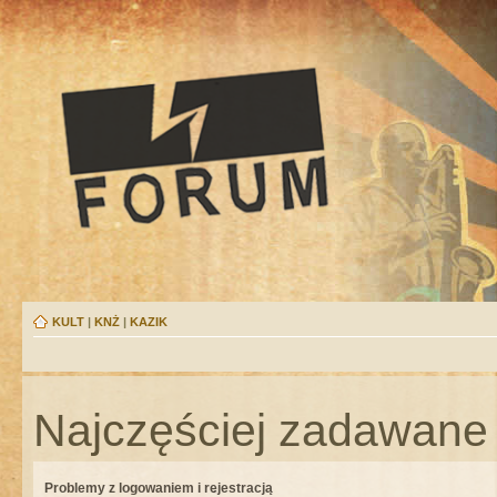
KULT
|
KNŻ
|
KAZIK
Najczęściej zadawane 
Problemy z logowaniem i rejestracją