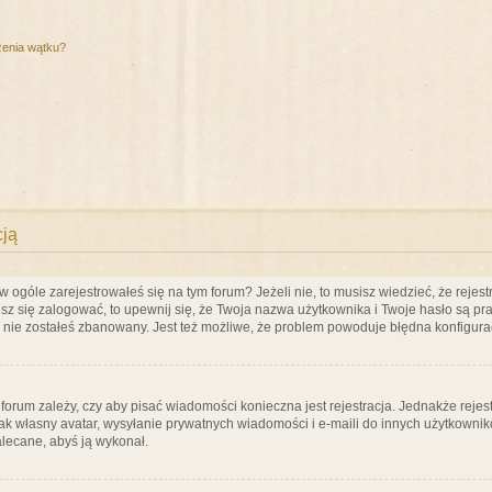
zenia wątku?
cją
ogóle zarejestrowałeś się na tym forum? Jeżeli nie, to musisz wiedzieć, że rejestr
esz się zalogować, to upewnij się, że Twoja nazwa użytkownika i Twoje hasło są praw
e nie zostałeś zbanowany. Jest też możliwe, że problem powoduje błędna konfigura
a forum zależy, czy aby pisać wiadomości konieczna jest rejestracja. Jednakże reje
jak własny avatar, wysyłanie prywatnych wiadomości i e-maili do innych użytkownik
zalecane, abyś ją wykonał.