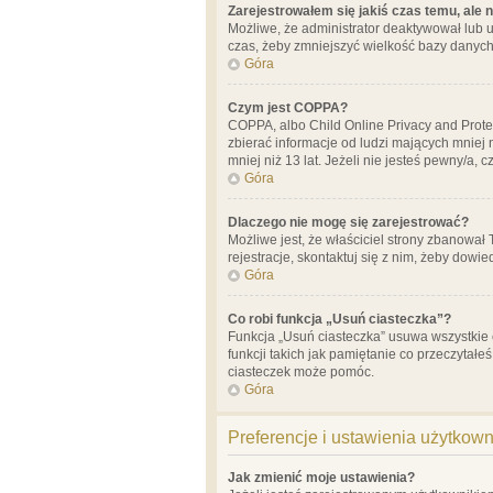
Zarejestrowałem się jakiś czas temu, ale 
Możliwe, że administrator deaktywował lub u
czas, żeby zmniejszyć wielkość bazy danych.
Góra
Czym jest COPPA?
COPPA, albo Child Online Privacy and Prote
zbierać informacje od ludzi mających mniej
mniej niż 13 lat. Jeżeli nie jesteś pewny/a,
Góra
Dlaczego nie mogę się zarejestrować?
Możliwe jest, że właściciel strony zbanował
rejestracje, skontaktuj się z nim, żeby dowie
Góra
Co robi funkcja „Usuń ciasteczka”?
Funkcja „Usuń ciasteczka” usuwa wszystkie 
funkcji takich jak pamiętanie co przeczytałe
ciasteczek może pomóc.
Góra
Preferencje i ustawienia użytkow
Jak zmienić moje ustawienia?