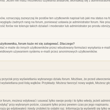
ia. Jeżeli nie masz możliwości używania avatarów, skontaktuj się z administrator
, oznaczają zazwyczaj ile postów ten użytkownik napisał lub jaki ma status na fo
 wyglądu żadnych rang na forum, ponieważ ustawia je administrator forum. Nie pisz
zość forów nie toleruje takich działań i moderator lub administrator po prostu obniż
użytkownika, forum każe mi się zalogować. Dlaczego?
ać e-maile do innych użytkowników przez wbudowany formularz wysyłania e-maili i t
rawidłowym używaniem systemu e-maili przez anonimowych użytkowników.
y przycisk przy wyświetlaniu wybranego działu forum. Możliwe, że przed utworzeni
t wyświetlana pod listą wątków. Przykłady: Możesz tworzyć nowy wątek, Możesz gło
or forum, możesz edytować i usuwać tylko swoje posty i to tylko wtedy, jeżeli admin
edytuj” przy wybranym poście, czasami tylko przez pewien czas po jego napisaniu. J
zy go edytowałeś i kiedy zrobiłeś to ostatni raz. Informacja ta wyświetli się tylko w