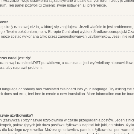
m, wszystkie Twoje ustawienia są zapisywane w bazie danych forum. Żeby je zmieni
orum. Ten panel pozwoli Ci zmienić swoje ustawienia i preferencje.
łowe!
j strefy czasowej niż ta, w której się znajdujesz. Jeżeli właśnie to jest probleme
się z Twoim położeniem, np. w Europie Centralnej wybierz Środkowoeuropejski C
, może zostać wykonana tylko przez zarejestrowanych użytkowników. Jeżeli nie jeste
zas nadal jest zły!
ę czasową i czas letni/DST prawidłowo, a czas nadal jest wyświetlany nieprawidłowo
ora, aby naprawił problem.
ur language or nobody has translated this board into your language. Try asking the bo
 does not exist, feel free to create a new translation. More information can be foun
nazwie użytkownika?
h (zazwyczaj) przy nazwie użytkownika w czasie przeglądania postów. Jeden z nic
ropek, pokazujących jak dużo postów użytkownik napisał lub jaki jest status użyt
alny dla każdego użytkownika. Możesz go ustawić w panelu użytkownika, pod warunki