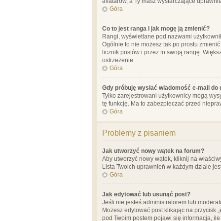
avatarów, a Ty masz wystarczające uprawnien
Góra
Co to jest ranga i jak mogę ją zmienić?
Rangi, wyświetlane pod nazwami użytkowników
Ogólnie to nie możesz tak po prostu zmienić
licznik postów i przez to swoją rangę. Więks
ostrzeżenie.
Góra
Gdy próbuję wysłać wiadomość e-mail do 
Tylko zarejestrowani użytkownicy mogą wysył
tę funkcję. Ma to zabezpieczać przed niep
Góra
Problemy z pisaniem
Jak utworzyć nowy wątek na forum?
Aby utworzyć nowy wątek, kliknij na właściw
Lista Twoich uprawnień w każdym dziale jes
Góra
Jak edytować lub usunąć post?
Jeśli nie jesteś administratorem lub moderat
Możesz edytować post klikając na przycisk „
pod Twoim postem pojawi się informacja, ile ra