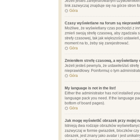
Jeżeli jesteś zarejestrowanym użytkownikie
link zazwyczaj znajduje się na górze stron f
Góra
Czasy wyświetlane na forum są nieprawid
Możliwe, że wyświetlany czas pochodzi z inne
zmień swoją strefę czasową, aby zgadzała 
strefy czasowej, tak jak większości ustawień
moment na to, żeby się zarejestrować.
Góra
Zmieniłem strefę czasową, a wyświetlany c
Jeżeli jesteś pewny/a, że ustawiłeś/aś stref
nieprawidłowy. Poinformuj o tym administrat
Góra
My language is not in the list!
Either the administrator has not installed yo
language pack you need. If the language pack
bottom of board pages).
Góra
Jak mogę wyświetlić obrazek przy mojej 
Istnieją dwa rodzaje obrazków wyświetlanyc
zazwyczaj w formie gwiazdek, bloczków czy k
obrazek, jest znany jako avatar i jest unik