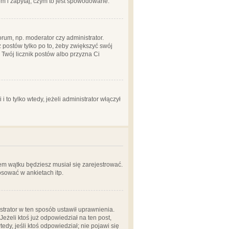
em i zapytaj, czym to jest spowodowane.
rum, np. moderator czy administrator.
 postów tylko po to, żeby zwiększyć swój
y Twój licznik postów albo przyzna Ci
o tylko wtedy, jeżeli administrator włączył
em wątku będziesz musiał się zarejestrować.
sować w ankietach itp.
istrator w ten sposób ustawił uprawnienia.
eżeli ktoś już odpowiedział na ten post,
tedy, jeśli ktoś odpowiedział; nie pojawi się