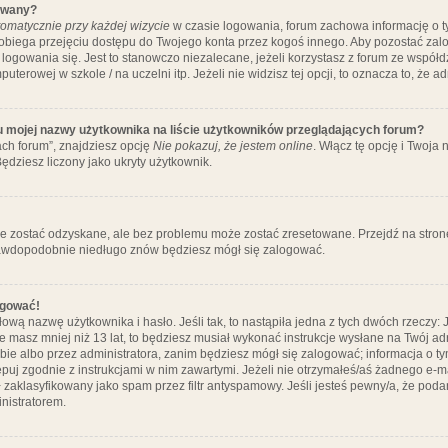
ywany?
omatycznie przy każdej wizycie
w czasie logowania, forum zachowa informację o ty
pobiega przejęciu dostępu do Twojego konta przez kogoś innego. Aby pozostać za
logowania się. Jest to stanowczo niezalecane, jeżeli korzystasz z forum ze współ
uterowej w szkole / na uczelni itp. Jeżeli nie widzisz tej opcji, to oznacza to, że a
u mojej nazwy użytkownika na liście użytkowników przeglądających forum?
ch forum”, znajdziesz opcję
Nie pokazuj, że jestem online
. Włącz tę opcję i Twoja
ędziesz liczony jako ukryty użytkownik.
e zostać odzyskane, ale bez problemu może zostać zresetowane. Przejdź na stronę 
prawdopodobnie niedługo znów będziesz mógł się zalogować.
ogować!
ową nazwę użytkownika i hasło. Jeśli tak, to nastąpiła jedna z tych dwóch rzeczy: 
że masz mniej niż 13 lat, to będziesz musiał wykonać instrukcje wysłane na Twój ad
ie albo przez administratora, zanim będziesz mógł się zalogować; informacja o tym
tępuj zgodnie z instrukcjami w nim zawartymi. Jeżeli nie otrzymałeś/aś żadnego e
 zaklasyfikowany jako spam przez filtr antyspamowy. Jeśli jesteś pewny/a, że poda
nistratorem.