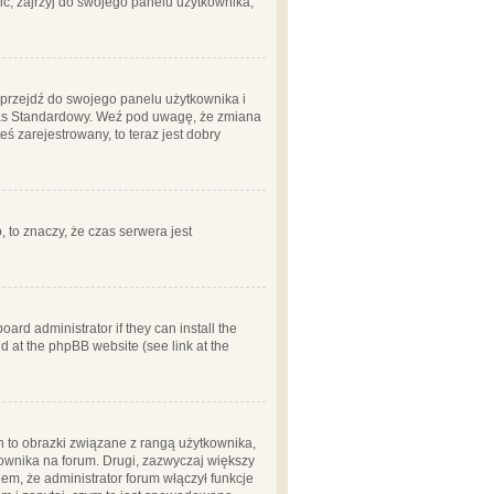
ć, zajrzyj do swojego panelu użytkownika;
m, przejdź do swojego panelu użytkownika i
zas Standardowy. Weź pod uwagę, że zmiana
ś zarejestrowany, to teraz jest dobry
, to znaczy, że czas serwera jest
ard administrator if they can install the
d at the phpBB website (see link at the
h to obrazki związane z rangą użytkownika,
kownika na forum. Drugi, zazwyczaj większy
em, że administrator forum włączył funkcje