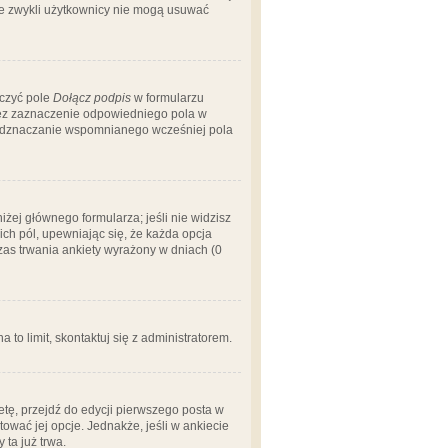
 że zwykli użytkownicy nie mogą usuwać
aczyć pole
Dołącz podpis
w formularzu
zez zaznaczenie odpowiedniego pola w
 odznaczanie wspomnianego wcześniej pola
iżej głównego formularza; jeśli nie widzisz
ich pól, upewniając się, że każda opcja
czas trwania ankiety wyrażony w dniach (0
a to limit, skontaktuj się z administratorem.
tę, przejdź do edycji pierwszego posta w
tować jej opcje. Jednakże, jeśli w ankiecie
ta już trwa.