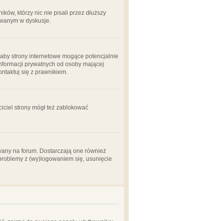
ów, którzy nic nie pisali przez dłuższy
żowanym w dyskusje.
aby strony internetowe mogące potencjalnie
informacji prywatnych od osoby mającej
ontaktuj się z prawnikiem.
ciciel strony mógł też zablokować
wany na forum. Dostarczają one również
z problemy z (wy)logowaniem się, usunięcie