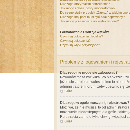
Dlaczego otrzymałem ostrzeżenie?
Jak mogę zgłosić posty moderatorowi?
Do czego służy przycisk „Zapisz” w widoku twor
Dlaczego mój post musi być zaakceptowany?
Jak mogę przesunąć swój wątek w górę?
Formatowanie i rodzaje wątków
Czym są ogłoszenia globalne?
Czym są ogłoszenia?
Czym są wątki przyklejone?
Problemy z logowaniem i rejestra
Dlaczego nie mogę się zalogować?
Powodów może być kilka. Po pierwsze: Czy w 
jeżeli się zarejestrowałeś i mimo to nie moż
administratorem forum, żeby upewnić się, ż
Góra
Dlaczego w ogóle muszę się rejestrować?
Możliwe, że nie musisz, to od administrator
możliwości niedostępnych dla gości, takich 
Rejestracja zajmuje tylko chwilę, więc jest 
Góra