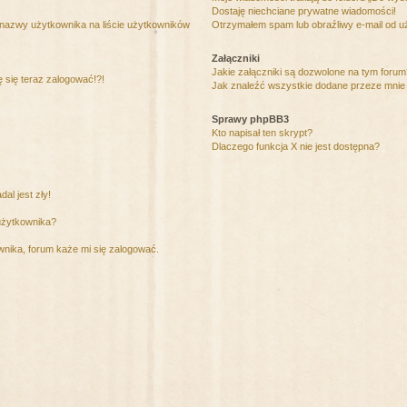
Dostaję niechciane prywatne wiadomości!
 nazwy użytkownika na liście użytkowników
Otrzymałem spam lub obraźliwy e-mail od u
Załączniki
Jakie załączniki są dozwolone na tym foru
ę się teraz zalogować!?!
Jak znaleźć wszystkie dodane przeze mnie 
Sprawy phpBB3
Kto napisał ten skrypt?
Dlaczego funkcja X nie jest dostępna?
al jest zły!
użytkownika?
nika, forum każe mi się zalogować.