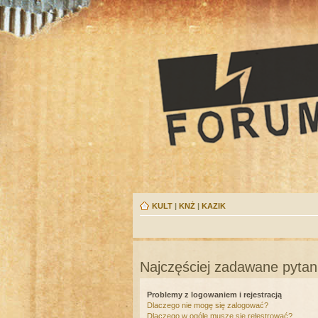
KULT
|
KNŻ
|
KAZIK
Najczęściej zadawane pytan
Problemy z logowaniem i rejestracją
Dlaczego nie mogę się zalogować?
Dlaczego w ogóle muszę się rejestrować?