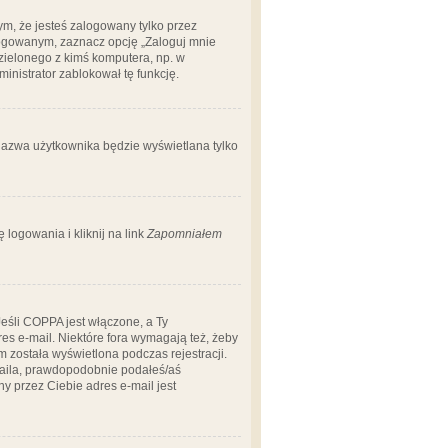
m, że jesteś zalogowany tylko przez
logowanym, zaznacz opcję „Zaloguj mnie
dzielonego z kimś komputera, np. w
dministrator zablokował tę funkcję.
 nazwa użytkownika będzie wyświetlana tylko
logowania i kliknij na link
Zapomniałem
Jeśli COPPA jest włączone, a Ty
res e-mail. Niektóre fora wymagają też, żeby
 została wyświetlona podczas rejestracji.
-maila, prawdopodobnie podałeś/aś
ny przez Ciebie adres e-mail jest