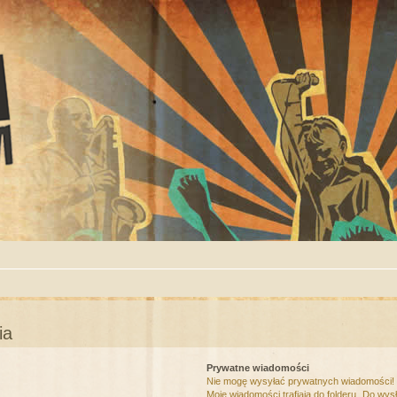
ia
Prywatne wiadomości
Nie mogę wysyłać prywatnych wiadomości!
Moje wiadomości trafiają do folderu „Do wys