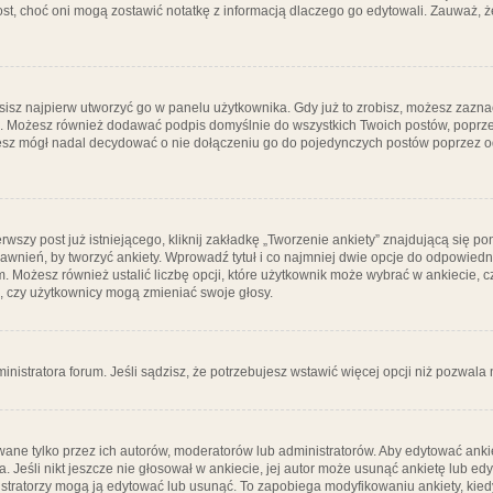
post, choć oni mogą zostawić notatkę z informacją dlaczego go edytowali. Zauważ,
isz najpierw utworzyć go w panelu użytkownika. Gdy już to zrobisz, możesz zazn
go. Możesz również dodawać podpis domyślnie do wszystkich Twoich postów, popr
ziesz mógł nadal decydować o nie dołączeniu go do pojedynczych postów poprzez
wszy post już istniejącego, kliknij zakładkę „Tworzenie ankiety” znajdującą się pon
rawnień, by tworzyć ankiety. Wprowadź tytuł i co najmniej dwie opcje do odpowiedn
ym. Możesz również ustalić liczbę opcji, które użytkownik może wybrać w ankiecie, 
, czy użytkownicy mogą zmieniać swoje głosy.
ministratora forum. Jeśli sądzisz, że potrzebujesz wstawić więcej opcji niż pozwala n
ane tylko przez ich autorów, moderatorów lub administratorów. Aby edytować ankie
. Jeśli nikt jeszcze nie głosował w ankiecie, jej autor może usunąć ankietę lub edy
stratorzy mogą ją edytować lub usunąć. To zapobiega modyfikowaniu ankiety, kiedy 