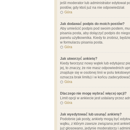
jeśli moderator lub administrator edytował 
postów, gdy ktoś już na nie odpowiedział.
Góra
Jak dodawać podpis do moich postów?
Aby umieścić podpis pod swoim postem, mus
pisania posta, aby dołączyć podpis do nie
panelu użytkownika. Kiedy to zrobisz, będ
w formularzu pisania posta.
Góra
Jak utworzyć ankietę?
Kiedy tworzysz nowy wątek lub edytujesz pier
jej, to znaczy, że nie masz odpowiednich up
znajduje się w osobnej linii w polu tekstow
oznacza brak limitu) i w końcu zadecydować
Góra
Dlaczego nie mogę wybrać więcej opcji?
Limit opcji w ankiecie jest ustalany przez ad
Góra
Jak wyedytować lub usunąć ankietę?
Podobnie jak posty, ankiety mogą być edytow
wątku, z którym zawsze związana jest ankieta
już głosowano, jedynie moderatorzy i admini