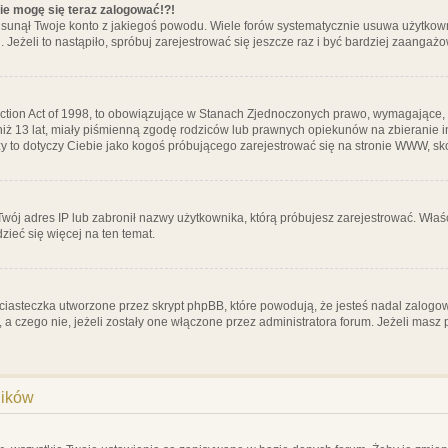
nie mogę się teraz zalogować!?!
sunął Twoje konto z jakiegoś powodu. Wiele forów systematycznie usuwa użytkownik
 Jeżeli to nastąpiło, spróbuj zarejestrować się jeszcze raz i być bardziej zaanga
ction Act of 1998, to obowiązujące w Stanach Zjednoczonych prawo, wymagające, 
 niż 13 lat, miały piśmienną zgodę rodziców lub prawnych opiekunów na zbieranie 
 czy to dotyczy Ciebie jako kogoś próbującego zarejestrować się na stronie WWW, sk
 Twój adres IP lub zabronił nazwy użytkownika, którą próbujesz zarejestrować. Właś
dzieć się więcej na ten temat.
ciasteczka utworzone przez skrypt phpBB, które powodują, że jesteś nadal zalogo
ś, a czego nie, jeżeli zostały one włączone przez administratora forum. Jeżeli mas
ników