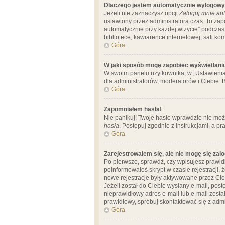
Dlaczego jestem automatycznie wylogow
Jeżeli nie zaznaczysz opcji
Zaloguj mnie aut
ustawiony przez administratora czas. To za
automatycznie przy każdej wizycie” podczas 
bibliotece, kawiarence internetowej, sali komp
Góra
W jaki sposób mogę zapobiec wyświetlani
W swoim panelu użytkownika, w „Ustawienia
dla administratorów, moderatorów i Ciebie. B
Góra
Zapomniałem hasła!
Nie panikuj! Twoje hasło wprawdzie nie moż
hasła
. Postępuj zgodnie z instrukcjami, a 
Góra
Zarejestrowałem się, ale nie mogę się zal
Po pierwsze, sprawdź, czy wpisujesz prawidł
poinformowałeś skrypt w czasie rejestracji, 
nowe rejestracje były aktywowane przez Cieb
Jeżeli został do Ciebie wysłany e-mail, pos
nieprawidłowy adres e-mail lub e-mail został
prawidłowy, spróbuj skontaktować się z admi
Góra