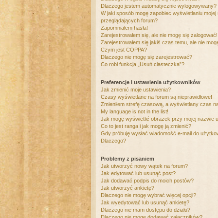
Dlaczego jestem automatycznie wylogowywany?
W jaki sposób mogę zapobiec wyświetlaniu mojej
przeglądających forum?
Zapomniałem hasła!
Zarejestrowałem się, ale nie mogę się zalogować!
Zarejestrowałem się jakiś czas temu, ale nie mog
Czym jest COPPA?
Dlaczego nie mogę się zarejestrować?
Co robi funkcja „Usuń ciasteczka”?
Preferencje i ustawienia użytkowników
Jak zmienić moje ustawienia?
Czasy wyświetlane na forum są nieprawidłowe!
Zmieniłem strefę czasową, a wyświetlany czas nad
My language is not in the list!
Jak mogę wyświetlić obrazek przy mojej nazwie 
Co to jest ranga i jak mogę ją zmienić?
Gdy próbuję wysłać wiadomość e-mail do użytkow
Dlaczego?
Problemy z pisaniem
Jak utworzyć nowy wątek na forum?
Jak edytować lub usunąć post?
Jak dodawać podpis do moich postów?
Jak utworzyć ankietę?
Dlaczego nie mogę wybrać więcej opcji?
Jak wyedytować lub usunąć ankietę?
Dlaczego nie mam dostępu do działu?
Dlaczego nie mogę dodawać załączników?