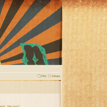
FAQ
Zaloguj
łania”. Dlaczego?