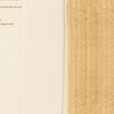
żytkownika forum!
m?
załączniki?