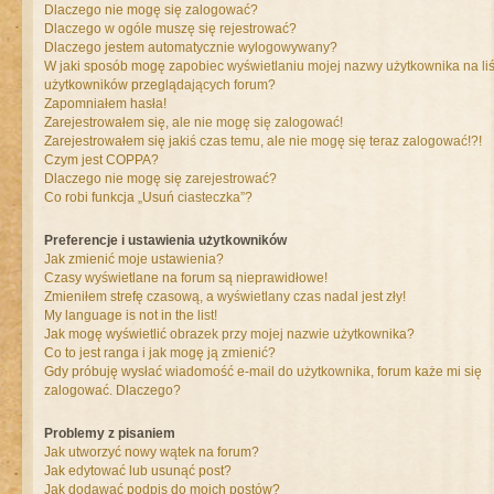
Dlaczego nie mogę się zalogować?
Dlaczego w ogóle muszę się rejestrować?
Dlaczego jestem automatycznie wylogowywany?
W jaki sposób mogę zapobiec wyświetlaniu mojej nazwy użytkownika na liś
użytkowników przeglądających forum?
Zapomniałem hasła!
Zarejestrowałem się, ale nie mogę się zalogować!
Zarejestrowałem się jakiś czas temu, ale nie mogę się teraz zalogować!?!
Czym jest COPPA?
Dlaczego nie mogę się zarejestrować?
Co robi funkcja „Usuń ciasteczka”?
Preferencje i ustawienia użytkowników
Jak zmienić moje ustawienia?
Czasy wyświetlane na forum są nieprawidłowe!
Zmieniłem strefę czasową, a wyświetlany czas nadal jest zły!
My language is not in the list!
Jak mogę wyświetlić obrazek przy mojej nazwie użytkownika?
Co to jest ranga i jak mogę ją zmienić?
Gdy próbuję wysłać wiadomość e-mail do użytkownika, forum każe mi się
zalogować. Dlaczego?
Problemy z pisaniem
Jak utworzyć nowy wątek na forum?
Jak edytować lub usunąć post?
Jak dodawać podpis do moich postów?