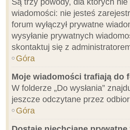
Są trzy powody, dla których n
wiadomości: nie jesteś zarejest
forum wyłączył prywatne wiadom
wysyłanie prywatnych wiadomości
skontaktuj się z administratore
Góra
Moje wiadomości trafiają do 
W folderze „Do wysłania” znajdu
jeszcze odczytane przez odbior
Góra
Dostaję niechciane prywatne