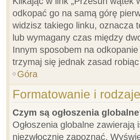
Klikając w link „Przesuń wątek
odkopać go na samą górę pierwsz
widzisz takiego linku, oznacza 
lub wymagany czas między dwoma
Innym sposobem na odkopanie w
trzymaj się jednak zasad robiąc 
Góra
Formatowanie i rodzaj
Czym są ogłoszenia globalne
Ogłoszenia globalne zawierają is
niezwłocznie zapoznać. Wyświet