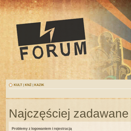
KULT
|
KNŻ
|
KAZIK
Najczęściej zadawane 
Problemy z logowaniem i rejestracją