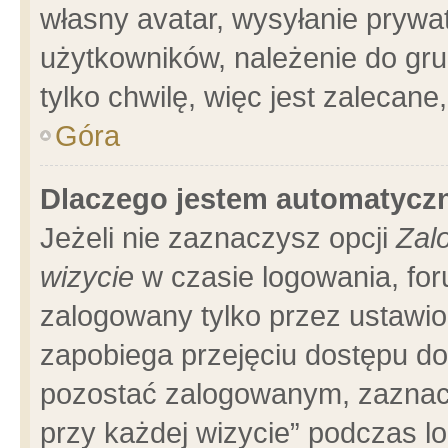
własny avatar, wysyłanie prywa
użytkowników, należenie do gru
tylko chwilę, więc jest zalecane
Góra
Dlaczego jestem automatyc
Jeżeli nie zaznaczysz opcji
Zal
wizycie
w czasie logowania, for
zalogowany tylko przez ustawio
zapobiega przejęciu dostępu d
pozostać zalogowanym, zaznacz
przy każdej wizycie” podczas l