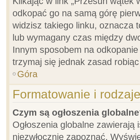
Klikając w link „Przesuń wątek
odkopać go na samą górę pierwsz
widzisz takiego linku, oznacza 
lub wymagany czas między dwoma
Innym sposobem na odkopanie w
trzymaj się jednak zasad robiąc 
Góra
Formatowanie i rodzaj
Czym są ogłoszenia globalne
Ogłoszenia globalne zawierają is
niezwłocznie zapoznać. Wyświet