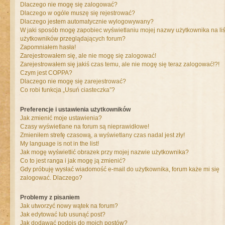
Dlaczego nie mogę się zalogować?
Dlaczego w ogóle muszę się rejestrować?
Dlaczego jestem automatycznie wylogowywany?
W jaki sposób mogę zapobiec wyświetlaniu mojej nazwy użytkownika na liś
użytkowników przeglądających forum?
Zapomniałem hasła!
Zarejestrowałem się, ale nie mogę się zalogować!
Zarejestrowałem się jakiś czas temu, ale nie mogę się teraz zalogować!?!
Czym jest COPPA?
Dlaczego nie mogę się zarejestrować?
Co robi funkcja „Usuń ciasteczka”?
Preferencje i ustawienia użytkowników
Jak zmienić moje ustawienia?
Czasy wyświetlane na forum są nieprawidłowe!
Zmieniłem strefę czasową, a wyświetlany czas nadal jest zły!
My language is not in the list!
Jak mogę wyświetlić obrazek przy mojej nazwie użytkownika?
Co to jest ranga i jak mogę ją zmienić?
Gdy próbuję wysłać wiadomość e-mail do użytkownika, forum każe mi się
zalogować. Dlaczego?
Problemy z pisaniem
Jak utworzyć nowy wątek na forum?
Jak edytować lub usunąć post?
Jak dodawać podpis do moich postów?