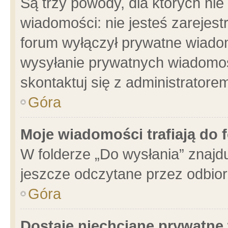
Są trzy powody, dla których n
wiadomości: nie jesteś zarejest
forum wyłączył prywatne wiadom
wysyłanie prywatnych wiadomości
skontaktuj się z administratore
Góra
Moje wiadomości trafiają do 
W folderze „Do wysłania” znajdu
jeszcze odczytane przez odbior
Góra
Dostaję niechciane prywatne