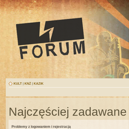
KULT
|
KNŻ
|
KAZIK
Najczęściej zadawane 
Problemy z logowaniem i rejestracją