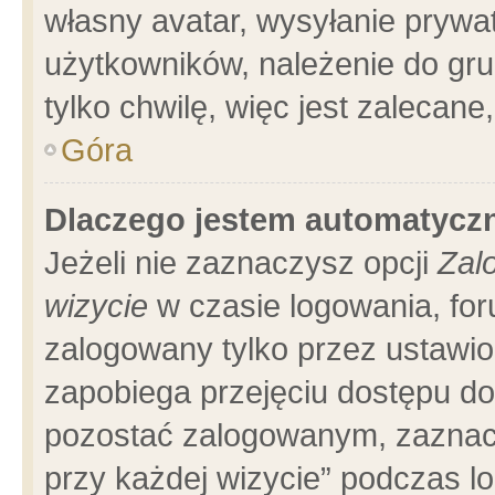
własny avatar, wysyłanie prywa
użytkowników, należenie do gru
tylko chwilę, więc jest zalecane
Góra
Dlaczego jestem automatyc
Jeżeli nie zaznaczysz opcji
Zal
wizycie
w czasie logowania, for
zalogowany tylko przez ustawio
zapobiega przejęciu dostępu d
pozostać zalogowanym, zaznacz
przy każdej wizycie” podczas l