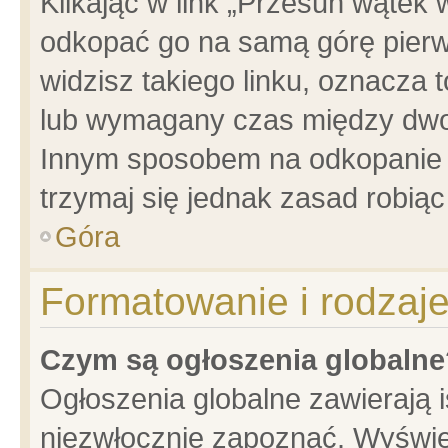
Klikając w link „Przesuń wątek
odkopać go na samą górę pierwsz
widzisz takiego linku, oznacza 
lub wymagany czas między dwoma
Innym sposobem na odkopanie w
trzymaj się jednak zasad robiąc 
Góra
Formatowanie i rodzaj
Czym są ogłoszenia globalne
Ogłoszenia globalne zawierają is
niezwłocznie zapoznać. Wyświet