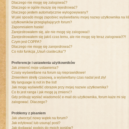
Dlaczego nie mogę się zalogować?
Dlaczego w ogóle muszę się rejestrować?
Dlaczego jestem automatycznie wylogowywany?
W jaki sposób mogę zapobiec wyświetlaniu mojej nazwy użytkownika na liś
użytkowników przeglądających forum?
Zapomniałem hasła!
Zarejestrowałem się, ale nie mogę się zalogować!
Zarejestrowałem się jakiś czas temu, ale nie mogę się teraz zalogować!?!
Czym jest COPPA?
Dlaczego nie mogę się zarejestrować?
Co robi funkcja „Usuń ciasteczka”?
Preferencje i ustawienia użytkowników
Jak zmienić moje ustawienia?
Czasy wyświetlane na forum są nieprawidłowe!
Zmieniłem strefę czasową, a wyświetlany czas nadal jest zły!
My language is not in the list!
Jak mogę wyświetlić obrazek przy mojej nazwie użytkownika?
Co to jest ranga i jak mogę ją zmienić?
Gdy próbuję wysłać wiadomość e-mail do użytkownika, forum każe mi się
zalogować. Dlaczego?
Problemy z pisaniem
Jak utworzyć nowy wątek na forum?
Jak edytować lub usunąć post?
Jak dodawać podpis do moich postów?