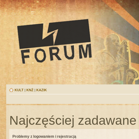
KULT
|
KNŻ
|
KAZIK
Najczęściej zadawane 
Problemy z logowaniem i rejestracją