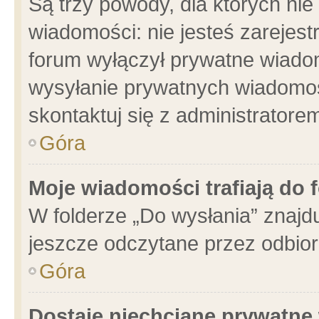
Są trzy powody, dla których n
wiadomości: nie jesteś zarejest
forum wyłączył prywatne wiadom
wysyłanie prywatnych wiadomości
skontaktuj się z administratore
Góra
Moje wiadomości trafiają do 
W folderze „Do wysłania” znajdu
jeszcze odczytane przez odbior
Góra
Dostaję niechciane prywatne