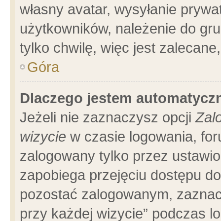
własny avatar, wysyłanie prywa
użytkowników, należenie do gru
tylko chwilę, więc jest zalecane
Góra
Dlaczego jestem automatyc
Jeżeli nie zaznaczysz opcji
Zal
wizycie
w czasie logowania, for
zalogowany tylko przez ustawio
zapobiega przejęciu dostępu d
pozostać zalogowanym, zaznacz
przy każdej wizycie” podczas l