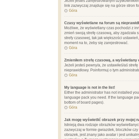
Jeżeli jesteś zarejestrowanym użytkownikie
link zazwyczaj znajduje się na górze stron f
Góra
Czasy wyświetlane na forum są nieprawid
Możliwe, że wyświetlany czas pochodzi z inne
zmień swoją strefę czasową, aby zgadzała 
strefy czasowej, tak jak większości ustawień
moment na to, żeby się zarejestrować.
Góra
Zmieniłem strefę czasową, a wyświetlany c
Jeżeli jesteś pewny/a, że ustawiłeś/aś stref
nieprawidłowy. Poinformuj o tym administrat
Góra
My language is not in the list!
Either the administrator has not installed yo
language pack you need. If the language pack
bottom of board pages).
Góra
Jak mogę wyświetlić obrazek przy mojej 
Istnieją dwa rodzaje obrazków wyświetlanyc
zazwyczaj w formie gwiazdek, bloczków czy k
obrazek, jest znany jako avatar i jest unik