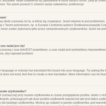
m, wszystkie Twoje ustawienia są zapisywane w bazie danych forum. Żeby je zmieni
orum. Ten panel pozwoli Ci zmienić swoje ustawienia i preferencje.
łowe!
j strefy czasowej niż ta, w której się znajdujesz. Jeżeli właśnie to jest probleme
się z Twoim położeniem, np. w Europie Centralnej wybierz Środkowoeuropejski C
, może zostać wykonana tylko przez zarejestrowanych użytkowników. Jeżeli nie jeste
zas nadal jest zły!
ę czasową i czas letni/DST prawidłowo, a czas nadal jest wyświetlany nieprawidłowo
ora, aby naprawił problem.
ur language or nobody has translated this board into your language. Try asking the bo
 does not exist, feel free to create a new translation. More information can be foun
nazwie użytkownika?
h (zazwyczaj) przy nazwie użytkownika w czasie przeglądania postów. Jeden z nic
ropek, pokazujących jak dużo postów użytkownik napisał lub jaki jest status użyt
alny dla każdego użytkownika. Możesz go ustawić w panelu użytkownika, pod warunki