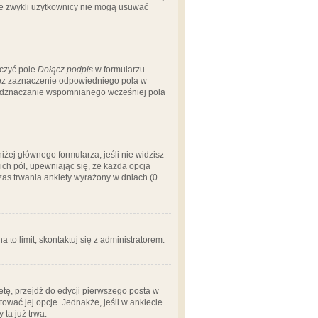
 że zwykli użytkownicy nie mogą usuwać
aczyć pole
Dołącz podpis
w formularzu
zez zaznaczenie odpowiedniego pola w
 odznaczanie wspomnianego wcześniej pola
iżej głównego formularza; jeśli nie widzisz
ich pól, upewniając się, że każda opcja
czas trwania ankiety wyrażony w dniach (0
a to limit, skontaktuj się z administratorem.
tę, przejdź do edycji pierwszego posta w
tować jej opcje. Jednakże, jeśli w ankiecie
ta już trwa.