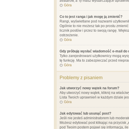
avatarów, a Ty masz wystarczające uprawnien
Góra
Co to jest ranga i jak mogę ją zmienić?
Rangi, wyświetlane pod nazwami użytkowników
Ogólnie to nie możesz tak po prostu zmienić
licznik postów i przez to swoją rangę. Więks
ostrzeżenie.
Góra
Gdy próbuję wysłać wiadomość e-mail do 
Tylko zarejestrowani użytkownicy mogą wysył
tę funkcję. Ma to zabezpieczać przed niep
Góra
Problemy z pisaniem
Jak utworzyć nowy wątek na forum?
Aby utworzyć nowy wątek, kliknij na właściw
Lista Twoich uprawnień w każdym dziale jes
Góra
Jak edytować lub usunąć post?
Jeśli nie jesteś administratorem lub moderat
Możesz edytować post klikając na przycisk „
pod Twoim postem pojawi się informacja, ile ra