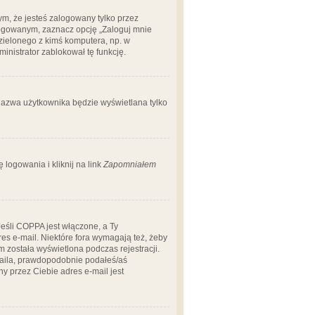
m, że jesteś zalogowany tylko przez
logowanym, zaznacz opcję „Zaloguj mnie
dzielonego z kimś komputera, np. w
dministrator zablokował tę funkcję.
 nazwa użytkownika będzie wyświetlana tylko
logowania i kliknij na link
Zapomniałem
Jeśli COPPA jest włączone, a Ty
res e-mail. Niektóre fora wymagają też, żeby
 została wyświetlona podczas rejestracji.
-maila, prawdopodobnie podałeś/aś
ny przez Ciebie adres e-mail jest