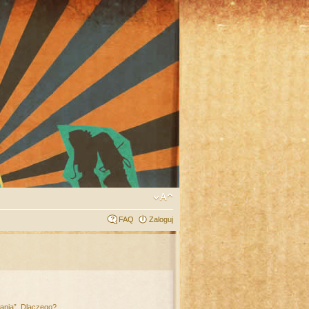
FAQ
Zaloguj
łania”. Dlaczego?