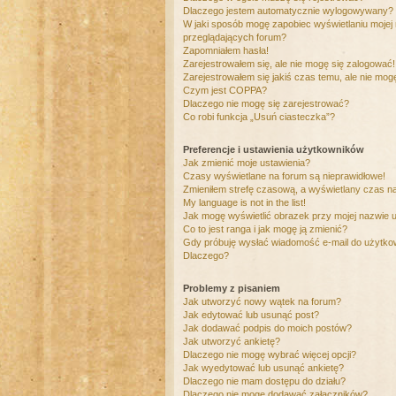
Dlaczego jestem automatycznie wylogowywany?
W jaki sposób mogę zapobiec wyświetlaniu mojej
przeglądających forum?
Zapomniałem hasła!
Zarejestrowałem się, ale nie mogę się zalogować!
Zarejestrowałem się jakiś czas temu, ale nie mog
Czym jest COPPA?
Dlaczego nie mogę się zarejestrować?
Co robi funkcja „Usuń ciasteczka”?
Preferencje i ustawienia użytkowników
Jak zmienić moje ustawienia?
Czasy wyświetlane na forum są nieprawidłowe!
Zmieniłem strefę czasową, a wyświetlany czas nad
My language is not in the list!
Jak mogę wyświetlić obrazek przy mojej nazwie 
Co to jest ranga i jak mogę ją zmienić?
Gdy próbuję wysłać wiadomość e-mail do użytkow
Dlaczego?
Problemy z pisaniem
Jak utworzyć nowy wątek na forum?
Jak edytować lub usunąć post?
Jak dodawać podpis do moich postów?
Jak utworzyć ankietę?
Dlaczego nie mogę wybrać więcej opcji?
Jak wyedytować lub usunąć ankietę?
Dlaczego nie mam dostępu do działu?
Dlaczego nie mogę dodawać załączników?