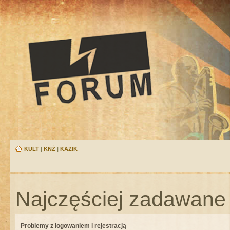
KULT
|
KNŻ
|
KAZIK
Najczęściej zadawane 
Problemy z logowaniem i rejestracją