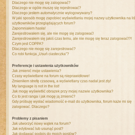
Dlaczego nie mogę się zalogować?
Dlaczego w ogóle muszę się rejestrować?
Dlaczego jestem automatycznie wylogowywany?
W jaki sposób mogę zapobiec wyświetlaniu mojej nazwy użytkownika na liś
użytkowników przeglądających forum?
Zapomniałem hasła!
Zarejestrowałem się, ale nie mogę się zalogować!
Zarejestrowałem się jakiś czas temu, ale nie mogę się teraz zalogować!?!
Czym jest COPPA?
Dlaczego nie mogę się zarejestrować?
Co robi funkcja „Usuń ciasteczka”?
Preferencje i ustawienia użytkowników
Jak zmienić moje ustawienia?
Czasy wyświetlane na forum są nieprawidłowe!
Zmieniłem strefę czasową, a wyświetlany czas nadal jest zły!
My language is not in the list!
Jak mogę wyświetlić obrazek przy mojej nazwie użytkownika?
Co to jest ranga i jak mogę ją zmienić?
Gdy próbuję wysłać wiadomość e-mail do użytkownika, forum każe mi się
zalogować. Dlaczego?
Problemy z pisaniem
Jak utworzyć nowy wątek na forum?
Jak edytować lub usunąć post?
Jak dodawać podpis do moich postów?