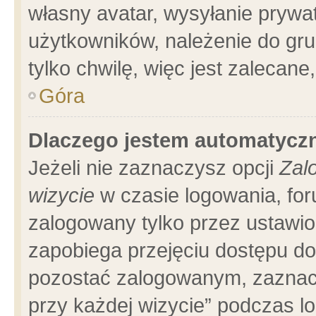
własny avatar, wysyłanie prywa
użytkowników, należenie do gru
tylko chwilę, więc jest zalecane
Góra
Dlaczego jestem automatyc
Jeżeli nie zaznaczysz opcji
Zal
wizycie
w czasie logowania, for
zalogowany tylko przez ustawio
zapobiega przejęciu dostępu d
pozostać zalogowanym, zaznacz
przy każdej wizycie” podczas l