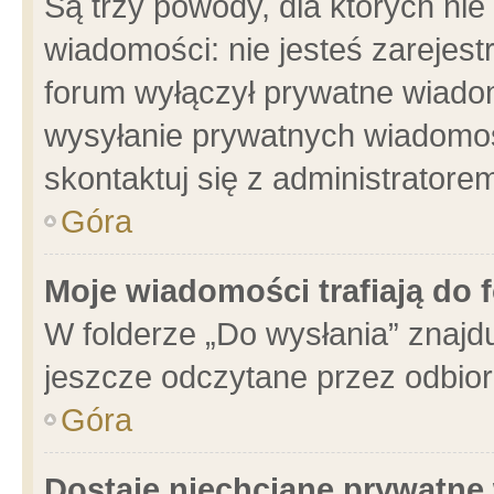
Są trzy powody, dla których n
wiadomości: nie jesteś zarejest
forum wyłączył prywatne wiadom
wysyłanie prywatnych wiadomości
skontaktuj się z administratore
Góra
Moje wiadomości trafiają do 
W folderze „Do wysłania” znajdu
jeszcze odczytane przez odbior
Góra
Dostaję niechciane prywatne