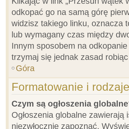
Klikając w link „Przesuń wątek
odkopać go na samą górę pierwsz
widzisz takiego linku, oznacza 
lub wymagany czas między dwoma
Innym sposobem na odkopanie w
trzymaj się jednak zasad robiąc 
Góra
Formatowanie i rodzaj
Czym są ogłoszenia globalne
Ogłoszenia globalne zawierają is
niezwłocznie zapoznać. Wyświet