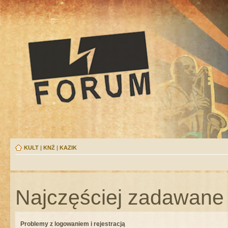
KULT
|
KNŻ
|
KAZIK
Najczęściej zadawane 
Problemy z logowaniem i rejestracją