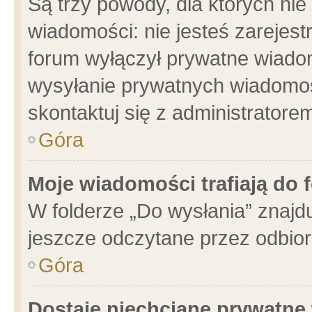
Są trzy powody, dla których n
wiadomości: nie jesteś zarejest
forum wyłączył prywatne wiadom
wysyłanie prywatnych wiadomości
skontaktuj się z administratore
Góra
Moje wiadomości trafiają do 
W folderze „Do wysłania” znajdu
jeszcze odczytane przez odbior
Góra
Dostaję niechciane prywatne