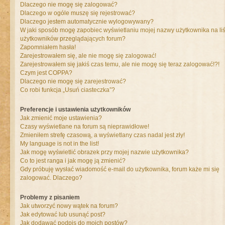
Dlaczego nie mogę się zalogować?
Dlaczego w ogóle muszę się rejestrować?
Dlaczego jestem automatycznie wylogowywany?
W jaki sposób mogę zapobiec wyświetlaniu mojej nazwy użytkownika na liś
użytkowników przeglądających forum?
Zapomniałem hasła!
Zarejestrowałem się, ale nie mogę się zalogować!
Zarejestrowałem się jakiś czas temu, ale nie mogę się teraz zalogować!?!
Czym jest COPPA?
Dlaczego nie mogę się zarejestrować?
Co robi funkcja „Usuń ciasteczka”?
Preferencje i ustawienia użytkowników
Jak zmienić moje ustawienia?
Czasy wyświetlane na forum są nieprawidłowe!
Zmieniłem strefę czasową, a wyświetlany czas nadal jest zły!
My language is not in the list!
Jak mogę wyświetlić obrazek przy mojej nazwie użytkownika?
Co to jest ranga i jak mogę ją zmienić?
Gdy próbuję wysłać wiadomość e-mail do użytkownika, forum każe mi się
zalogować. Dlaczego?
Problemy z pisaniem
Jak utworzyć nowy wątek na forum?
Jak edytować lub usunąć post?
Jak dodawać podpis do moich postów?