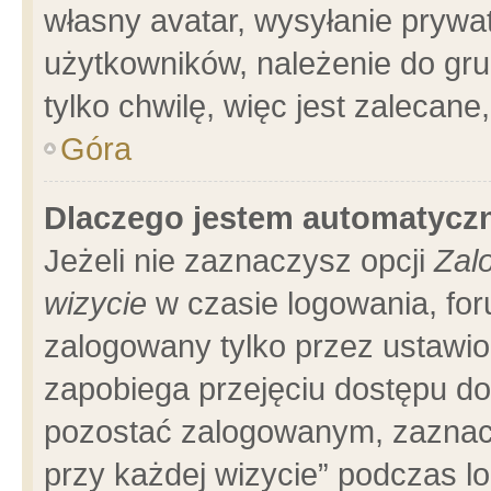
własny avatar, wysyłanie prywa
użytkowników, należenie do gru
tylko chwilę, więc jest zalecane
Góra
Dlaczego jestem automatyc
Jeżeli nie zaznaczysz opcji
Zal
wizycie
w czasie logowania, for
zalogowany tylko przez ustawio
zapobiega przejęciu dostępu d
pozostać zalogowanym, zaznacz
przy każdej wizycie” podczas l