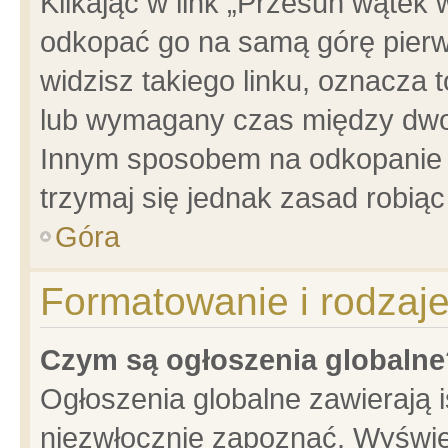
Klikając w link „Przesuń wątek
odkopać go na samą górę pierwsz
widzisz takiego linku, oznacza 
lub wymagany czas między dwoma
Innym sposobem na odkopanie w
trzymaj się jednak zasad robiąc 
Góra
Formatowanie i rodzaj
Czym są ogłoszenia globalne
Ogłoszenia globalne zawierają is
niezwłocznie zapoznać. Wyświet