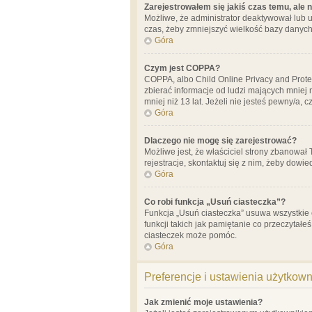
Zarejestrowałem się jakiś czas temu, ale 
Możliwe, że administrator deaktywował lub u
czas, żeby zmniejszyć wielkość bazy danych.
Góra
Czym jest COPPA?
COPPA, albo Child Online Privacy and Prote
zbierać informacje od ludzi mających mniej
mniej niż 13 lat. Jeżeli nie jesteś pewny/a,
Góra
Dlaczego nie mogę się zarejestrować?
Możliwe jest, że właściciel strony zbanował
rejestracje, skontaktuj się z nim, żeby dowie
Góra
Co robi funkcja „Usuń ciasteczka”?
Funkcja „Usuń ciasteczka” usuwa wszystkie 
funkcji takich jak pamiętanie co przeczytałe
ciasteczek może pomóc.
Góra
Preferencje i ustawienia użytkow
Jak zmienić moje ustawienia?