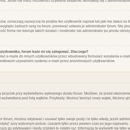
ia. Jeżeli nie masz możliwości używania avatarów, skontaktuj się z administrator
, oznaczają zazwyczaj ile postów ten użytkownik napisał lub jaki ma status na fo
 wyglądu żadnych rang na forum, ponieważ ustawia je administrator forum. Nie pisz
zość forów nie toleruje takich działań i moderator lub administrator po prostu obniż
użytkownika, forum każe mi się zalogować. Dlaczego?
ać e-maile do innych użytkowników przez wbudowany formularz wysyłania e-maili i t
rawidłowym używaniem systemu e-maili przez anonimowych użytkowników.
y przycisk przy wyświetlaniu wybranego działu forum. Możliwe, że przed utworzeni
t wyświetlana pod listą wątków. Przykłady: Możesz tworzyć nowy wątek, Możesz gło
or forum, możesz edytować i usuwać tylko swoje posty i to tylko wtedy, jeżeli admin
edytuj” przy wybranym poście, czasami tylko przez pewien czas po jego napisaniu. J
zy go edytowałeś i kiedy zrobiłeś to ostatni raz. Informacja ta wyświetli się tylko w