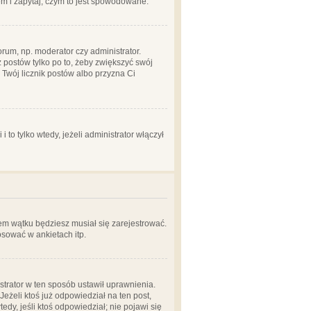
em i zapytaj, czym to jest spowodowane.
rum, np. moderator czy administrator.
 postów tylko po to, żeby zwiększyć swój
y Twój licznik postów albo przyzna Ci
o tylko wtedy, jeżeli administrator włączył
em wątku będziesz musiał się zarejestrować.
sować w ankietach itp.
istrator w ten sposób ustawił uprawnienia.
eżeli ktoś już odpowiedział na ten post,
tedy, jeśli ktoś odpowiedział; nie pojawi się