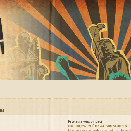
ia
Prywatne wiadomości
Nie mogę wysyłać prywatnych wiadomości!
Moje wiadomości trafiają do folderu „Do wys