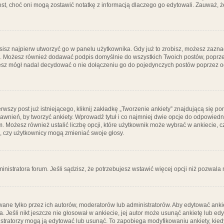
post, choć oni mogą zostawić notatkę z informacją dlaczego go edytowali. Zauważ,
isz najpierw utworzyć go w panelu użytkownika. Gdy już to zrobisz, możesz zazn
go. Możesz również dodawać podpis domyślnie do wszystkich Twoich postów, popr
ziesz mógł nadal decydować o nie dołączeniu go do pojedynczych postów poprzez
wszy post już istniejącego, kliknij zakładkę „Tworzenie ankiety” znajdującą się pon
rawnień, by tworzyć ankiety. Wprowadź tytuł i co najmniej dwie opcje do odpowiedn
ym. Możesz również ustalić liczbę opcji, które użytkownik może wybrać w ankiecie, 
, czy użytkownicy mogą zmieniać swoje głosy.
ministratora forum. Jeśli sądzisz, że potrzebujesz wstawić więcej opcji niż pozwala n
ane tylko przez ich autorów, moderatorów lub administratorów. Aby edytować ankie
. Jeśli nikt jeszcze nie głosował w ankiecie, jej autor może usunąć ankietę lub edy
stratorzy mogą ją edytować lub usunąć. To zapobiega modyfikowaniu ankiety, kiedy 