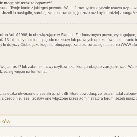
nie mogę się teraz zalogować!?!
sunął Twoje konto z jakiegoś powodu. Wiele forów systematycznie usuwa użytkownik
 Jeżeli to nastąpiło, spróbuj zarejestrować się jeszcze raz i być bardziej zaanga
ction Act of 1998, to obowiązujące w Stanach Zjednoczonych prawo, wymagające, 
 niż 13 lat, miały piśmienną zgodę rodziców lub prawnych opiekunów na zbieranie 
 czy to dotyczy Ciebie jako kogoś próbującego zarejestrować się na stronie WWW, sk
 Twój adres IP lub zabronił nazwy użytkownika, którą próbujesz zarejestrować. Właś
dzieć się więcej na ten temat.
ciasteczka utworzone przez skrypt phpBB, które powodują, że jesteś nadal zalogo
ś, a czego nie, jeżeli zostały one włączone przez administratora forum. Jeżeli mas
ników