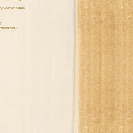
żytkownika forum!
m?
załączniki?