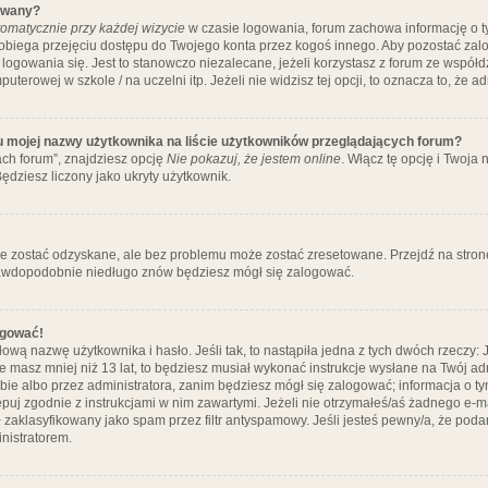
ywany?
omatycznie przy każdej wizycie
w czasie logowania, forum zachowa informację o ty
pobiega przejęciu dostępu do Twojego konta przez kogoś innego. Aby pozostać za
logowania się. Jest to stanowczo niezalecane, jeżeli korzystasz z forum ze współ
uterowej w szkole / na uczelni itp. Jeżeli nie widzisz tej opcji, to oznacza to, że a
u mojej nazwy użytkownika na liście użytkowników przeglądających forum?
ch forum”, znajdziesz opcję
Nie pokazuj, że jestem online
. Włącz tę opcję i Twoja
ędziesz liczony jako ukryty użytkownik.
e zostać odzyskane, ale bez problemu może zostać zresetowane. Przejdź na stronę 
prawdopodobnie niedługo znów będziesz mógł się zalogować.
ogować!
ową nazwę użytkownika i hasło. Jeśli tak, to nastąpiła jedna z tych dwóch rzeczy: 
że masz mniej niż 13 lat, to będziesz musiał wykonać instrukcje wysłane na Twój ad
ie albo przez administratora, zanim będziesz mógł się zalogować; informacja o tym
tępuj zgodnie z instrukcjami w nim zawartymi. Jeżeli nie otrzymałeś/aś żadnego e
 zaklasyfikowany jako spam przez filtr antyspamowy. Jeśli jesteś pewny/a, że poda
nistratorem.