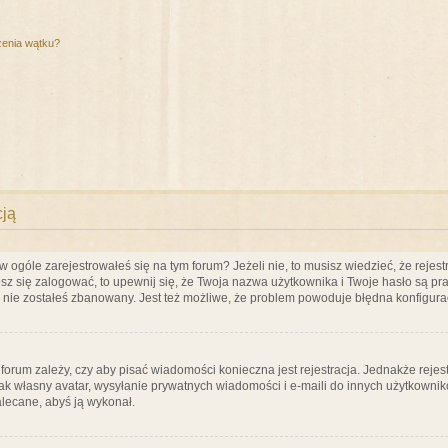
zenia wątku?
cją
ogóle zarejestrowałeś się na tym forum? Jeżeli nie, to musisz wiedzieć, że rejestr
esz się zalogować, to upewnij się, że Twoja nazwa użytkownika i Twoje hasło są praw
e nie zostałeś zbanowany. Jest też możliwe, że problem powoduje błędna konfigura
a forum zależy, czy aby pisać wiadomości konieczna jest rejestracja. Jednakże reje
jak własny avatar, wysyłanie prywatnych wiadomości i e-maili do innych użytkownik
zalecane, abyś ją wykonał.