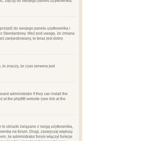
ć, zajrzyj do swojego panelu użytkownika;
m, przejdź do swojego panelu użytkownika i
zas Standardowy. Weź pod uwagę, że zmiana
ś zarejestrowany, to teraz jest dobry
, to znaczy, że czas serwera jest
ard administrator if they can install the
d at the phpBB website (see link at the
h to obrazki związane z rangą użytkownika,
kownika na forum. Drugi, zazwyczaj większy
em, że administrator forum włączył funkcje