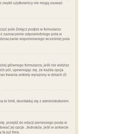
 że zwykli użytkownicy nie mogą usuwać
aczyć pole
Dołącz podpis
w formularzu
zez zaznaczenie odpowiedniego pola w
 odznaczanie wspomnianego wcześniej pola
iżej głównego formularza; jeśli nie widzisz
ich pól, upewniając się, że każda opcja
czas trwania ankiety wyrażony w dniach (0
a to limit, skontaktuj się z administratorem.
tę, przejdź do edycji pierwszego posta w
tować jej opcje. Jednakże, jeśli w ankiecie
ta już trwa.