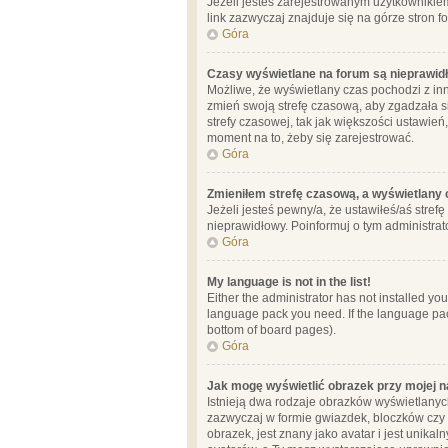
Jeżeli jesteś zarejestrowanym użytkownikie
link zazwyczaj znajduje się na górze stron f
Góra
Czasy wyświetlane na forum są nieprawid
Możliwe, że wyświetlany czas pochodzi z inne
zmień swoją strefę czasową, aby zgadzała 
strefy czasowej, tak jak większości ustawień
moment na to, żeby się zarejestrować.
Góra
Zmieniłem strefę czasową, a wyświetlany c
Jeżeli jesteś pewny/a, że ustawiłeś/aś stref
nieprawidłowy. Poinformuj o tym administrat
Góra
My language is not in the list!
Either the administrator has not installed yo
language pack you need. If the language pack
bottom of board pages).
Góra
Jak mogę wyświetlić obrazek przy mojej 
Istnieją dwa rodzaje obrazków wyświetlanyc
zazwyczaj w formie gwiazdek, bloczków czy k
obrazek, jest znany jako avatar i jest unik