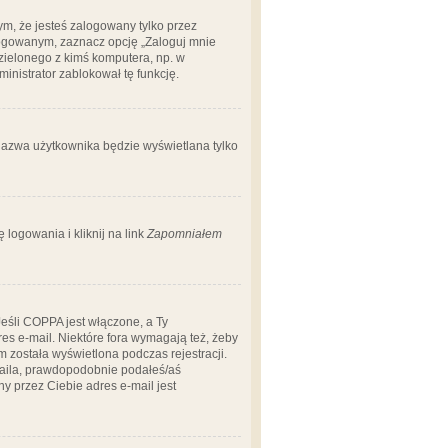
m, że jesteś zalogowany tylko przez
logowanym, zaznacz opcję „Zaloguj mnie
dzielonego z kimś komputera, np. w
dministrator zablokował tę funkcję.
 nazwa użytkownika będzie wyświetlana tylko
logowania i kliknij na link
Zapomniałem
Jeśli COPPA jest włączone, a Ty
res e-mail. Niektóre fora wymagają też, żeby
 została wyświetlona podczas rejestracji.
-maila, prawdopodobnie podałeś/aś
ny przez Ciebie adres e-mail jest