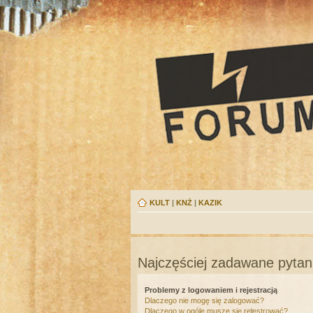
KULT
|
KNŻ
|
KAZIK
Najczęściej zadawane pytan
Problemy z logowaniem i rejestracją
Dlaczego nie mogę się zalogować?
Dlaczego w ogóle muszę się rejestrować?