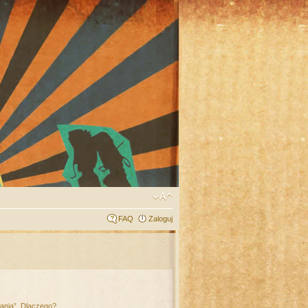
FAQ
Zaloguj
łania”. Dlaczego?