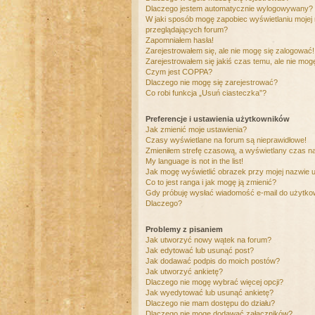
Dlaczego jestem automatycznie wylogowywany?
W jaki sposób mogę zapobiec wyświetlaniu mojej
przeglądających forum?
Zapomniałem hasła!
Zarejestrowałem się, ale nie mogę się zalogować!
Zarejestrowałem się jakiś czas temu, ale nie mog
Czym jest COPPA?
Dlaczego nie mogę się zarejestrować?
Co robi funkcja „Usuń ciasteczka”?
Preferencje i ustawienia użytkowników
Jak zmienić moje ustawienia?
Czasy wyświetlane na forum są nieprawidłowe!
Zmieniłem strefę czasową, a wyświetlany czas nad
My language is not in the list!
Jak mogę wyświetlić obrazek przy mojej nazwie 
Co to jest ranga i jak mogę ją zmienić?
Gdy próbuję wysłać wiadomość e-mail do użytkow
Dlaczego?
Problemy z pisaniem
Jak utworzyć nowy wątek na forum?
Jak edytować lub usunąć post?
Jak dodawać podpis do moich postów?
Jak utworzyć ankietę?
Dlaczego nie mogę wybrać więcej opcji?
Jak wyedytować lub usunąć ankietę?
Dlaczego nie mam dostępu do działu?
Dlaczego nie mogę dodawać załączników?