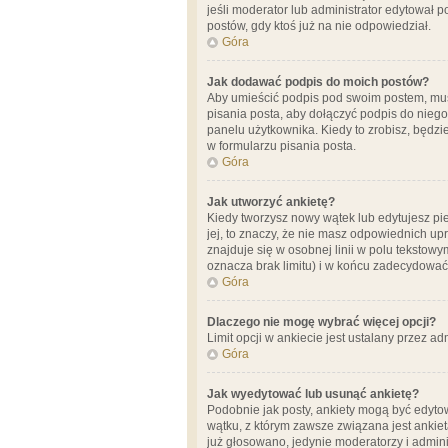
jeśli moderator lub administrator edytował 
postów, gdy ktoś już na nie odpowiedział.
Góra
Jak dodawać podpis do moich postów?
Aby umieścić podpis pod swoim postem, mus
pisania posta, aby dołączyć podpis do nie
panelu użytkownika. Kiedy to zrobisz, będ
w formularzu pisania posta.
Góra
Jak utworzyć ankietę?
Kiedy tworzysz nowy wątek lub edytujesz pier
jej, to znaczy, że nie masz odpowiednich up
znajduje się w osobnej linii w polu tekstow
oznacza brak limitu) i w końcu zadecydować
Góra
Dlaczego nie mogę wybrać więcej opcji?
Limit opcji w ankiecie jest ustalany przez ad
Góra
Jak wyedytować lub usunąć ankietę?
Podobnie jak posty, ankiety mogą być edytow
wątku, z którym zawsze związana jest ankieta
już głosowano, jedynie moderatorzy i admini