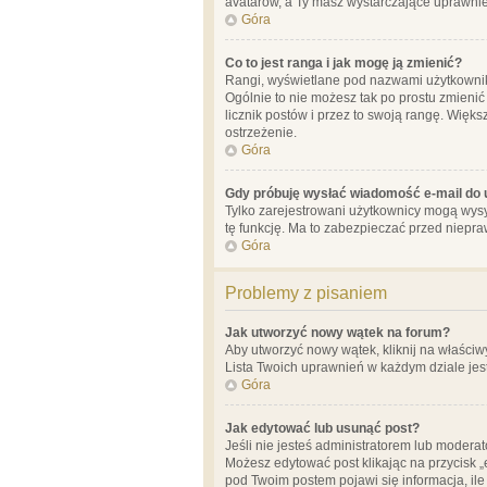
avatarów, a Ty masz wystarczające uprawnien
Góra
Co to jest ranga i jak mogę ją zmienić?
Rangi, wyświetlane pod nazwami użytkowników
Ogólnie to nie możesz tak po prostu zmienić
licznik postów i przez to swoją rangę. Więks
ostrzeżenie.
Góra
Gdy próbuję wysłać wiadomość e-mail do 
Tylko zarejestrowani użytkownicy mogą wysył
tę funkcję. Ma to zabezpieczać przed niep
Góra
Problemy z pisaniem
Jak utworzyć nowy wątek na forum?
Aby utworzyć nowy wątek, kliknij na właściw
Lista Twoich uprawnień w każdym dziale jes
Góra
Jak edytować lub usunąć post?
Jeśli nie jesteś administratorem lub moderat
Możesz edytować post klikając na przycisk „
pod Twoim postem pojawi się informacja, ile ra