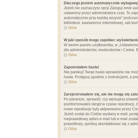
Dlaczego jestem automatycznie wylogow
Jeżeli nie zaznaczysz opcji
Zaloguj mnie aut
ustawiony przez administratora czas. To za
automatycznie przy każdej wizycie” podczas 
bibliotece, kawiarence internetowej, sali komp
Góra
W jaki sposób mogę zapobiec wyświetlani
W swoim panelu użytkownika, w „Ustawienia
dla administratorów, moderatorów i Ciebie. B
Góra
Zapomniałem hasła!
Nie panikuj! Twoje hasło wprawdzie nie moż
hasła
. Postępuj zgodnie z instrukcjami, a 
Góra
Zarejestrowałem się, ale nie mogę się zal
Po pierwsze, sprawdź, czy wpisujesz prawidł
poinformowałeś skrypt w czasie rejestracji, 
nowe rejestracje były aktywowane przez Cieb
Jeżeli został do Ciebie wysłany e-mail, pos
nieprawidłowy adres e-mail lub e-mail został
prawidłowy, spróbuj skontaktować się z admi
Góra