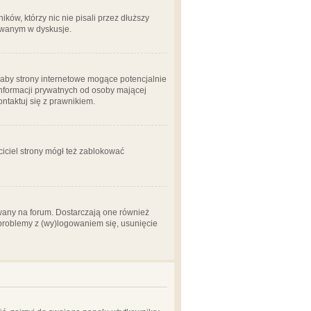
ów, którzy nic nie pisali przez dłuższy
żowanym w dyskusje.
aby strony internetowe mogące potencjalnie
informacji prywatnych od osoby mającej
ontaktuj się z prawnikiem.
ciciel strony mógł też zablokować
wany na forum. Dostarczają one również
z problemy z (wy)logowaniem się, usunięcie