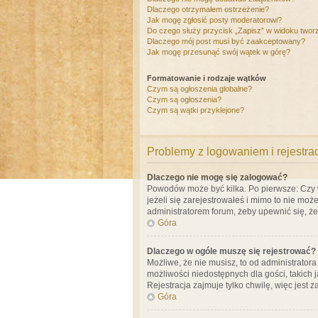
Dlaczego otrzymałem ostrzeżenie?
Jak mogę zgłosić posty moderatorowi?
Do czego służy przycisk „Zapisz” w widoku twor
Dlaczego mój post musi być zaakceptowany?
Jak mogę przesunąć swój wątek w górę?
Formatowanie i rodzaje wątków
Czym są ogłoszenia globalne?
Czym są ogłoszenia?
Czym są wątki przyklejone?
Problemy z logowaniem i rejestra
Dlaczego nie mogę się zalogować?
Powodów może być kilka. Po pierwsze: Czy w 
jeżeli się zarejestrowałeś i mimo to nie moż
administratorem forum, żeby upewnić się, ż
Góra
Dlaczego w ogóle muszę się rejestrować?
Możliwe, że nie musisz, to od administrator
możliwości niedostępnych dla gości, takich 
Rejestracja zajmuje tylko chwilę, więc jest 
Góra