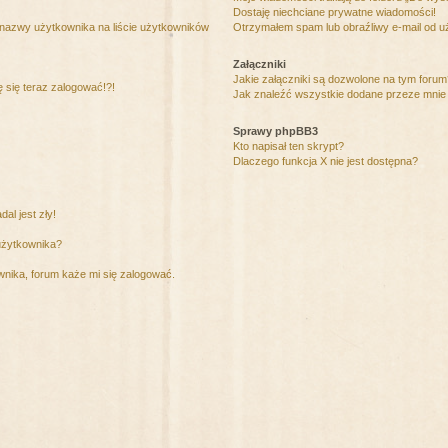
Dostaję niechciane prywatne wiadomości!
 nazwy użytkownika na liście użytkowników
Otrzymałem spam lub obraźliwy e-mail od u
Załączniki
Jakie załączniki są dozwolone na tym foru
ę się teraz zalogować!?!
Jak znaleźć wszystkie dodane przeze mnie 
Sprawy phpBB3
Kto napisał ten skrypt?
Dlaczego funkcja X nie jest dostępna?
al jest zły!
użytkownika?
nika, forum każe mi się zalogować.