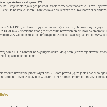
nie mogę się teraz zalogować!?!
sunął Twoje konto z jakiegoś powodu. Wiele forów systematycznie usuwa użytkownik
 Jeżeli to nastąpiło, spróbuj zarejestrować się jeszcze raz i być bardziej zaanga
ction Act of 1998, to obowiązujące w Stanach Zjednoczonych prawo, wymagające, 
 niż 13 lat, miały piśmienną zgodę rodziców lub prawnych opiekunów na zbieranie 
 czy to dotyczy Ciebie jako kogoś próbującego zarejestrować się na stronie WWW, sk
 Twój adres IP lub zabronił nazwy użytkownika, którą próbujesz zarejestrować. Właś
dzieć się więcej na ten temat.
ciasteczka utworzone przez skrypt phpBB, które powodują, że jesteś nadal zalogo
ś, a czego nie, jeżeli zostały one włączone przez administratora forum. Jeżeli mas
ników