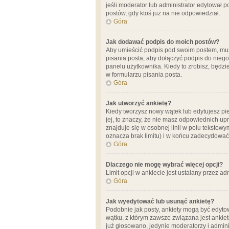
jeśli moderator lub administrator edytował 
postów, gdy ktoś już na nie odpowiedział.
Góra
Jak dodawać podpis do moich postów?
Aby umieścić podpis pod swoim postem, mus
pisania posta, aby dołączyć podpis do nie
panelu użytkownika. Kiedy to zrobisz, będ
w formularzu pisania posta.
Góra
Jak utworzyć ankietę?
Kiedy tworzysz nowy wątek lub edytujesz pier
jej, to znaczy, że nie masz odpowiednich up
znajduje się w osobnej linii w polu tekstow
oznacza brak limitu) i w końcu zadecydować
Góra
Dlaczego nie mogę wybrać więcej opcji?
Limit opcji w ankiecie jest ustalany przez ad
Góra
Jak wyedytować lub usunąć ankietę?
Podobnie jak posty, ankiety mogą być edytow
wątku, z którym zawsze związana jest ankieta
już głosowano, jedynie moderatorzy i admini