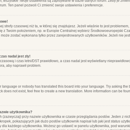
m, wszystkie Twoje ustawienia są zapisywane w bazie danych forum. Żeby je zmieni
orum. Ten panel pozwoli Ci zmienić swoje ustawienia i preferencje.
łowe!
j strefy czasowej niż ta, w której się znajdujesz. Jeżeli właśnie to jest probleme
się z Twoim położeniem, np. w Europie Centralnej wybierz Środkowoeuropejski C
, może zostać wykonana tylko przez zarejestrowanych użytkowników. Jeżeli nie jeste
zas nadal jest zły!
ę czasową i czas letni/DST prawidłowo, a czas nadal jest wyświetlany nieprawidłowo
ora, aby naprawił problem.
ur language or nobody has translated this board into your language. Try asking the bo
 does not exist, feel free to create a new translation. More information can be foun
nazwie użytkownika?
h (zazwyczaj) przy nazwie użytkownika w czasie przeglądania postów. Jeden z nic
ropek, pokazujących jak dużo postów użytkownik napisał lub jaki jest status użyt
alny dla każdego użytkownika. Możesz go ustawić w panelu użytkownika, pod warunki