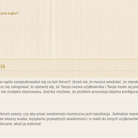
zenia wątku?
cją
ogóle zarejestrowałeś się na tym forum? Jeżeli nie, to musisz wiedzieć, że rejestr
esz się zalogować, to upewnij się, że Twoja nazwa użytkownika i Twoje hasło są praw
e nie zostałeś zbanowany. Jest też możliwe, że problem powoduje błędna konfigura
a forum zależy, czy aby pisać wiadomości konieczna jest rejestracja. Jednakże reje
jak własny avatar, wysyłanie prywatnych wiadomości i e-maili do innych użytkownik
zalecane, abyś ją wykonał.