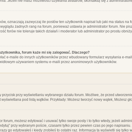
ia. Jeżeli nie masz możliwości używania avatarów, skontaktuj się z administrator
, oznaczają zazwyczaj ile postów ten użytkownik napisał lub jaki ma status na fo
 wyglądu żadnych rang na forum, ponieważ ustawia je administrator forum. Nie pisz
zość forów nie toleruje takich działań i moderator lub administrator po prostu obniż
użytkownika, forum każe mi się zalogować. Dlaczego?
ać e-maile do innych użytkowników przez wbudowany formularz wysyłania e-maili i t
rawidłowym używaniem systemu e-maili przez anonimowych użytkowników.
y przycisk przy wyświetlaniu wybranego działu forum. Możliwe, że przed utworzeni
t wyświetlana pod listą wątków. Przykłady: Możesz tworzyć nowy wątek, Możesz gło
or forum, możesz edytować i usuwać tylko swoje posty i to tylko wtedy, jeżeli admin
edytuj” przy wybranym poście, czasami tylko przez pewien czas po jego napisaniu. J
zy go edytowałeś i kiedy zrobiłeś to ostatni raz. Informacja ta wyświetli się tylko w