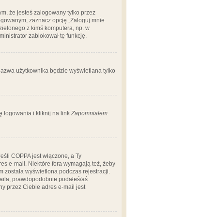
m, że jesteś zalogowany tylko przez
logowanym, zaznacz opcję „Zaloguj mnie
dzielonego z kimś komputera, np. w
dministrator zablokował tę funkcję.
 nazwa użytkownika będzie wyświetlana tylko
logowania i kliknij na link
Zapomniałem
Jeśli COPPA jest włączone, a Ty
res e-mail. Niektóre fora wymagają też, żeby
 została wyświetlona podczas rejestracji.
-maila, prawdopodobnie podałeś/aś
ny przez Ciebie adres e-mail jest