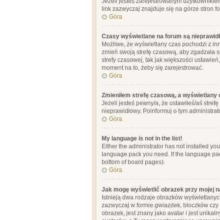
Jeżeli jesteś zarejestrowanym użytkownikie
link zazwyczaj znajduje się na górze stron f
Góra
Czasy wyświetlane na forum są nieprawid
Możliwe, że wyświetlany czas pochodzi z inne
zmień swoją strefę czasową, aby zgadzała 
strefy czasowej, tak jak większości ustawień
moment na to, żeby się zarejestrować.
Góra
Zmieniłem strefę czasową, a wyświetlany c
Jeżeli jesteś pewny/a, że ustawiłeś/aś stref
nieprawidłowy. Poinformuj o tym administrat
Góra
My language is not in the list!
Either the administrator has not installed yo
language pack you need. If the language pack
bottom of board pages).
Góra
Jak mogę wyświetlić obrazek przy mojej 
Istnieją dwa rodzaje obrazków wyświetlanyc
zazwyczaj w formie gwiazdek, bloczków czy k
obrazek, jest znany jako avatar i jest unik