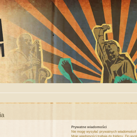
ia
Prywatne wiadomości
Nie mogę wysyłać prywatnych wiadomości!
Moje wiadomości trafiają do folderu „Do wys