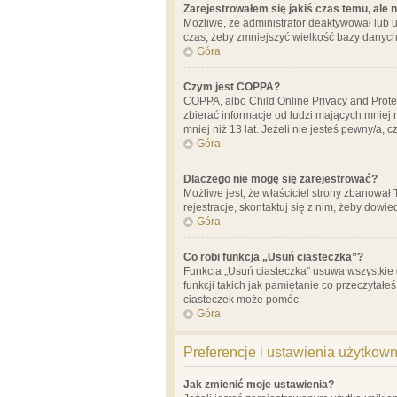
Zarejestrowałem się jakiś czas temu, ale 
Możliwe, że administrator deaktywował lub u
czas, żeby zmniejszyć wielkość bazy danych.
Góra
Czym jest COPPA?
COPPA, albo Child Online Privacy and Prote
zbierać informacje od ludzi mających mniej
mniej niż 13 lat. Jeżeli nie jesteś pewny/a,
Góra
Dlaczego nie mogę się zarejestrować?
Możliwe jest, że właściciel strony zbanował
rejestracje, skontaktuj się z nim, żeby dowie
Góra
Co robi funkcja „Usuń ciasteczka”?
Funkcja „Usuń ciasteczka” usuwa wszystkie 
funkcji takich jak pamiętanie co przeczytałe
ciasteczek może pomóc.
Góra
Preferencje i ustawienia użytkow
Jak zmienić moje ustawienia?