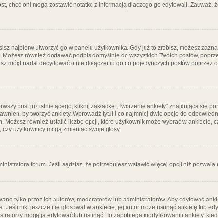
post, choć oni mogą zostawić notatkę z informacją dlaczego go edytowali. Zauważ,
isz najpierw utworzyć go w panelu użytkownika. Gdy już to zrobisz, możesz zazn
go. Możesz również dodawać podpis domyślnie do wszystkich Twoich postów, popr
ziesz mógł nadal decydować o nie dołączeniu go do pojedynczych postów poprzez
wszy post już istniejącego, kliknij zakładkę „Tworzenie ankiety” znajdującą się pon
rawnień, by tworzyć ankiety. Wprowadź tytuł i co najmniej dwie opcje do odpowiedn
ym. Możesz również ustalić liczbę opcji, które użytkownik może wybrać w ankiecie, 
, czy użytkownicy mogą zmieniać swoje głosy.
ministratora forum. Jeśli sądzisz, że potrzebujesz wstawić więcej opcji niż pozwala n
ane tylko przez ich autorów, moderatorów lub administratorów. Aby edytować ankie
. Jeśli nikt jeszcze nie głosował w ankiecie, jej autor może usunąć ankietę lub edy
stratorzy mogą ją edytować lub usunąć. To zapobiega modyfikowaniu ankiety, kiedy 