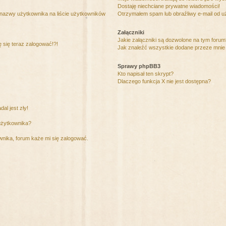
Dostaję niechciane prywatne wiadomości!
 nazwy użytkownika na liście użytkowników
Otrzymałem spam lub obraźliwy e-mail od u
Załączniki
Jakie załączniki są dozwolone na tym foru
ę się teraz zalogować!?!
Jak znaleźć wszystkie dodane przeze mnie 
Sprawy phpBB3
Kto napisał ten skrypt?
Dlaczego funkcja X nie jest dostępna?
al jest zły!
użytkownika?
nika, forum każe mi się zalogować.