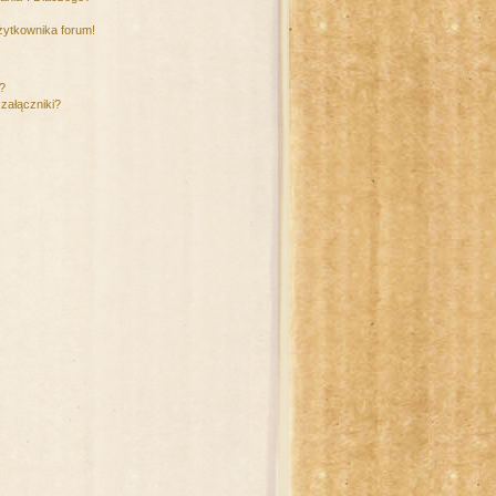
żytkownika forum!
m?
załączniki?