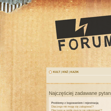
KULT
|
KNŻ
|
KAZIK
Najczęściej zadawane pytan
Problemy z logowaniem i rejestracją
Dlaczego nie mogę się zalogować?
Dlaczego w ogóle muszę się rejestrować?