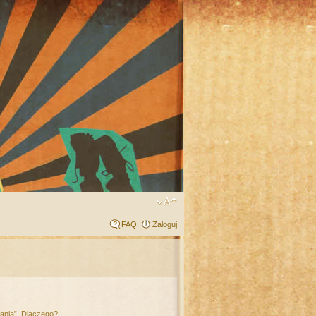
FAQ
Zaloguj
łania”. Dlaczego?