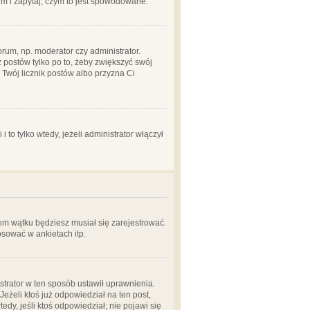
em i zapytaj, czym to jest spowodowane.
rum, np. moderator czy administrator.
 postów tylko po to, żeby zwiększyć swój
y Twój licznik postów albo przyzna Ci
o tylko wtedy, jeżeli administrator włączył
em wątku będziesz musiał się zarejestrować.
sować w ankietach itp.
istrator w ten sposób ustawił uprawnienia.
eżeli ktoś już odpowiedział na ten post,
tedy, jeśli ktoś odpowiedział; nie pojawi się