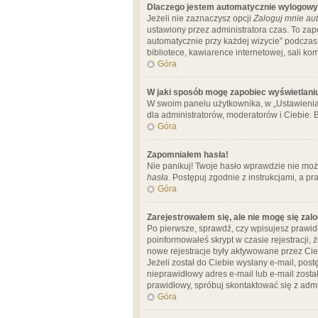
Dlaczego jestem automatycznie wylogow
Jeżeli nie zaznaczysz opcji
Zaloguj mnie aut
ustawiony przez administratora czas. To za
automatycznie przy każdej wizycie” podczas 
bibliotece, kawiarence internetowej, sali komp
Góra
W jaki sposób mogę zapobiec wyświetlani
W swoim panelu użytkownika, w „Ustawienia
dla administratorów, moderatorów i Ciebie. B
Góra
Zapomniałem hasła!
Nie panikuj! Twoje hasło wprawdzie nie moż
hasła
. Postępuj zgodnie z instrukcjami, a 
Góra
Zarejestrowałem się, ale nie mogę się zal
Po pierwsze, sprawdź, czy wpisujesz prawidł
poinformowałeś skrypt w czasie rejestracji, 
nowe rejestracje były aktywowane przez Cieb
Jeżeli został do Ciebie wysłany e-mail, pos
nieprawidłowy adres e-mail lub e-mail został
prawidłowy, spróbuj skontaktować się z admi
Góra