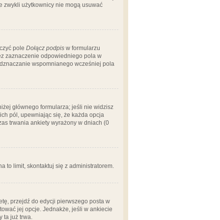
 że zwykli użytkownicy nie mogą usuwać
aczyć pole
Dołącz podpis
w formularzu
zez zaznaczenie odpowiedniego pola w
 odznaczanie wspomnianego wcześniej pola
iżej głównego formularza; jeśli nie widzisz
ich pól, upewniając się, że każda opcja
czas trwania ankiety wyrażony w dniach (0
a to limit, skontaktuj się z administratorem.
tę, przejdź do edycji pierwszego posta w
tować jej opcje. Jednakże, jeśli w ankiecie
ta już trwa.