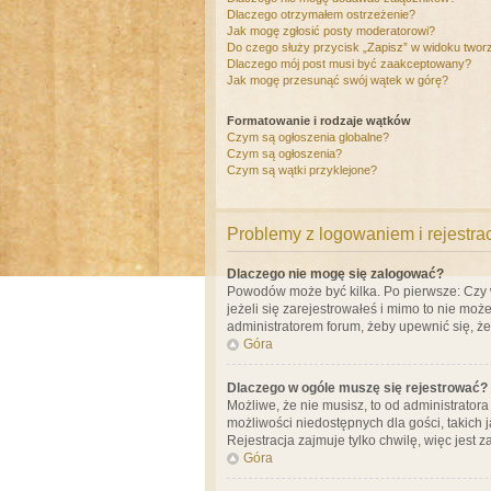
Dlaczego otrzymałem ostrzeżenie?
Jak mogę zgłosić posty moderatorowi?
Do czego służy przycisk „Zapisz” w widoku twor
Dlaczego mój post musi być zaakceptowany?
Jak mogę przesunąć swój wątek w górę?
Formatowanie i rodzaje wątków
Czym są ogłoszenia globalne?
Czym są ogłoszenia?
Czym są wątki przyklejone?
Problemy z logowaniem i rejestra
Dlaczego nie mogę się zalogować?
Powodów może być kilka. Po pierwsze: Czy w 
jeżeli się zarejestrowałeś i mimo to nie moż
administratorem forum, żeby upewnić się, ż
Góra
Dlaczego w ogóle muszę się rejestrować?
Możliwe, że nie musisz, to od administrator
możliwości niedostępnych dla gości, takich 
Rejestracja zajmuje tylko chwilę, więc jest 
Góra