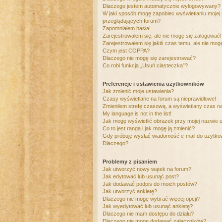
Dlaczego jestem automatycznie wylogowywany?
W jaki sposób mogę zapobiec wyświetlaniu mojej
przeglądających forum?
Zapomniałem hasła!
Zarejestrowałem się, ale nie mogę się zalogować!
Zarejestrowałem się jakiś czas temu, ale nie mog
Czym jest COPPA?
Dlaczego nie mogę się zarejestrować?
Co robi funkcja „Usuń ciasteczka”?
Preferencje i ustawienia użytkowników
Jak zmienić moje ustawienia?
Czasy wyświetlane na forum są nieprawidłowe!
Zmieniłem strefę czasową, a wyświetlany czas nad
My language is not in the list!
Jak mogę wyświetlić obrazek przy mojej nazwie 
Co to jest ranga i jak mogę ją zmienić?
Gdy próbuję wysłać wiadomość e-mail do użytkow
Dlaczego?
Problemy z pisaniem
Jak utworzyć nowy wątek na forum?
Jak edytować lub usunąć post?
Jak dodawać podpis do moich postów?
Jak utworzyć ankietę?
Dlaczego nie mogę wybrać więcej opcji?
Jak wyedytować lub usunąć ankietę?
Dlaczego nie mam dostępu do działu?
Dlaczego nie mogę dodawać załączników?