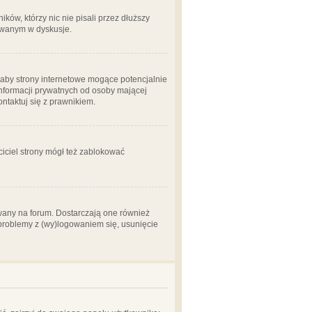
ów, którzy nic nie pisali przez dłuższy
żowanym w dyskusje.
aby strony internetowe mogące potencjalnie
informacji prywatnych od osoby mającej
ontaktuj się z prawnikiem.
ciciel strony mógł też zablokować
wany na forum. Dostarczają one również
z problemy z (wy)logowaniem się, usunięcie