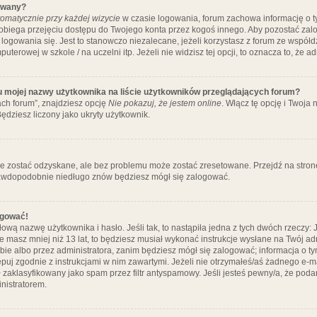
ywany?
omatycznie przy każdej wizycie
w czasie logowania, forum zachowa informację o ty
pobiega przejęciu dostępu do Twojego konta przez kogoś innego. Aby pozostać za
logowania się. Jest to stanowczo niezalecane, jeżeli korzystasz z forum ze współ
uterowej w szkole / na uczelni itp. Jeżeli nie widzisz tej opcji, to oznacza to, że a
u mojej nazwy użytkownika na liście użytkowników przeglądających forum?
ch forum”, znajdziesz opcję
Nie pokazuj, że jestem online
. Włącz tę opcję i Twoja
ędziesz liczony jako ukryty użytkownik.
e zostać odzyskane, ale bez problemu może zostać zresetowane. Przejdź na stronę 
prawdopodobnie niedługo znów będziesz mógł się zalogować.
ogować!
ową nazwę użytkownika i hasło. Jeśli tak, to nastąpiła jedna z tych dwóch rzeczy: 
że masz mniej niż 13 lat, to będziesz musiał wykonać instrukcje wysłane na Twój ad
ie albo przez administratora, zanim będziesz mógł się zalogować; informacja o tym
tępuj zgodnie z instrukcjami w nim zawartymi. Jeżeli nie otrzymałeś/aś żadnego e
 zaklasyfikowany jako spam przez filtr antyspamowy. Jeśli jesteś pewny/a, że poda
nistratorem.