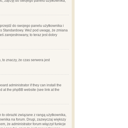
ć, zajrzyj do swojego panelu użytkownika;
m, przejdź do swojego panelu użytkownika i
zas Standardowy. Weź pod uwagę, że zmiana
ś zarejestrowany, to teraz jest dobry
, to znaczy, że czas serwera jest
ard administrator if they can install the
d at the phpBB website (see link at the
h to obrazki związane z rangą użytkownika,
kownika na forum. Drugi, zazwyczaj większy
em, że administrator forum włączył funkcje