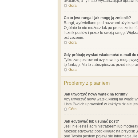
avatarów, a Ty masz wystarczające uprawnien
Góra
Co to jest ranga i jak mogę ją zmienić?
Rangi, wyświetlane pod nazwami użytkowników
Ogólnie to nie możesz tak po prostu zmienić
licznik postów i przez to swoją rangę. Więks
ostrzeżenie.
Góra
Gdy próbuję wysłać wiadomość e-mail do 
Tylko zarejestrowani użytkownicy mogą wysył
tę funkcję. Ma to zabezpieczać przed niep
Góra
Problemy z pisaniem
Jak utworzyć nowy wątek na forum?
Aby utworzyć nowy wątek, kliknij na właściw
Lista Twoich uprawnień w każdym dziale jes
Góra
Jak edytować lub usunąć post?
Jeśli nie jesteś administratorem lub moderat
Możesz edytować post klikając na przycisk „
pod Twoim postem pojawi się informacja, ile ra