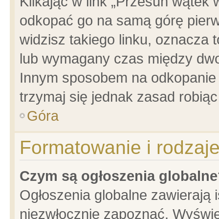
Klikając w link „Przesuń wątek
odkopać go na samą górę pierwsz
widzisz takiego linku, oznacza 
lub wymagany czas między dwoma
Innym sposobem na odkopanie w
trzymaj się jednak zasad robiąc 
Góra
Formatowanie i rodzaj
Czym są ogłoszenia globalne
Ogłoszenia globalne zawierają is
niezwłocznie zapoznać. Wyświet