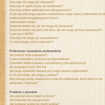
Dlaczego nie mogę się zalogować?
Dlaczego w ogóle muszę się rejestrować?
Dlaczego jestem automatycznie wylogowywany?
W jaki sposób mogę zapobiec wyświetlaniu mojej nazwy użytkownika na liś
użytkowników przeglądających forum?
Zapomniałem hasła!
Zarejestrowałem się, ale nie mogę się zalogować!
Zarejestrowałem się jakiś czas temu, ale nie mogę się teraz zalogować!?!
Czym jest COPPA?
Dlaczego nie mogę się zarejestrować?
Co robi funkcja „Usuń ciasteczka”?
Preferencje i ustawienia użytkowników
Jak zmienić moje ustawienia?
Czasy wyświetlane na forum są nieprawidłowe!
Zmieniłem strefę czasową, a wyświetlany czas nadal jest zły!
My language is not in the list!
Jak mogę wyświetlić obrazek przy mojej nazwie użytkownika?
Co to jest ranga i jak mogę ją zmienić?
Gdy próbuję wysłać wiadomość e-mail do użytkownika, forum każe mi się
zalogować. Dlaczego?
Problemy z pisaniem
Jak utworzyć nowy wątek na forum?
Jak edytować lub usunąć post?
Jak dodawać podpis do moich postów?