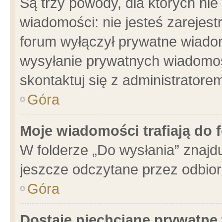
Są trzy powody, dla których n
wiadomości: nie jesteś zarejest
forum wyłączył prywatne wiadom
wysyłanie prywatnych wiadomości
skontaktuj się z administratore
Góra
Moje wiadomości trafiają do 
W folderze „Do wysłania” znajdu
jeszcze odczytane przez odbior
Góra
Dostaję niechciane prywatne