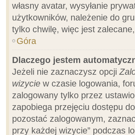
własny avatar, wysyłanie prywa
użytkowników, należenie do gru
tylko chwilę, więc jest zalecane
Góra
Dlaczego jestem automatyc
Jeżeli nie zaznaczysz opcji
Zal
wizycie
w czasie logowania, for
zalogowany tylko przez ustawio
zapobiega przejęciu dostępu d
pozostać zalogowanym, zaznacz
przy każdej wizycie” podczas l