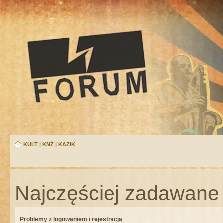
KULT
|
KNŻ
|
KAZIK
Najczęściej zadawane 
Problemy z logowaniem i rejestracją